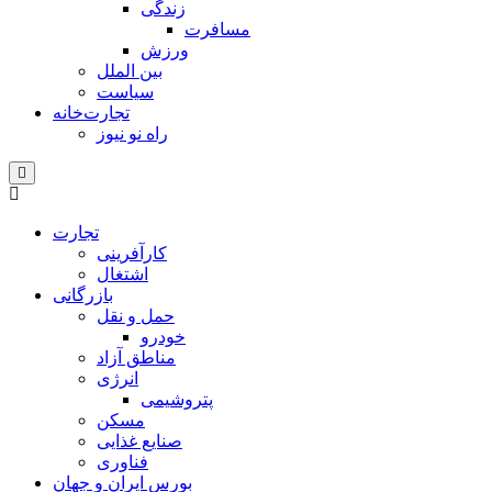
زندگی
مسافرت
ورزش
بین الملل
سیاست
تجارت‌خانه
راه نو نیوز
تجارت
کارآفرینی
اشتغال
بازرگانی
حمل و نقل
خودرو
مناطق آزاد
انرژی
پتروشیمی
مسکن
صنایع غذایی
فناوری
بورس ایران و جهان