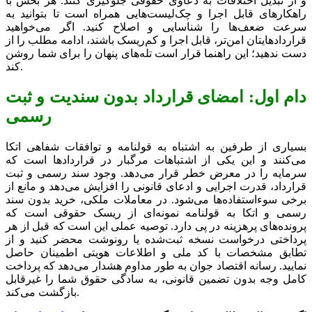
و از تبدیل اختلافات به دعاوی حقوقی جلوگیری کنند. هر بخش با
راهکارهای قابل اجرا و چک‌لیست‌هایی همراه است تا بتوانید به
سرعت ضعف‌ها را شناسایی و اصلاح کنید. اگر می‌خواهید
قراردادهایتان امن‌تر، قابل اجرا و کم‌ریسک باشند، ادامه مطلب را از
دست ندهید؛ این راهنما قرار است تله‌های پنهان را برای شما روشن
کند.
دام اول: امضای قرارداد بدون سندیت و ثبت
رسمی
بسیاری از طرفین به اشتباه به قولنامه و توافقات شفاهی اتکا
می‌کنند و این یکی از اشتباهات مرگبار در قراردادها است که
سرمایه را در معرض خطر قرار می‌دهد. وجود سند رسمی و ثبت
قرارداد، قدرت اجرایی و ادعای قانونی را افزایش می‌دهد و مانع از
برخی سوءاستفاده‌ها می‌شود. در معاملات ملکی، خرید بدون سند
رسمی و اتکا به قولنامه نمونه‌ای از ریسک حقوقی است که
پرونده‌های پرهزینه در پی دارد. توصیه عملی این است که قبل از هر
پرداختی درخواست نسخه ثبت‌شده یا رونوشت محضر کنید و از
تطابق مشخصات با کد ملی و اطلاعات هویتی اطمینان حاصل
نمایید. رسانه اقتصاد جوان به طور مداوم هشدار می‌دهد که پرداخت
کامل وجه بدون تضمین قانونی، به سادگی حقوق شما را غیرقابل
بازگشت می‌کند.