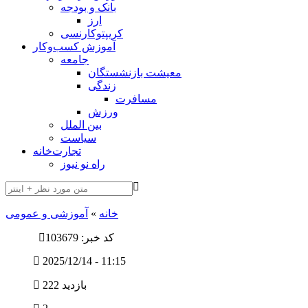
بانک و بودجه
ارز
کریپتوکارنسی
آموزش کسب‌وکار
جامعه
معیشت بازنشستگان
زندگی
مسافرت
ورزش
بین الملل
سیاست
تجارت‌خانه
راه نو نیوز
خانه
»
آموزشی و عمومی
کد خبر: 103679
2025/12/14 - 11:15
222 بازدید