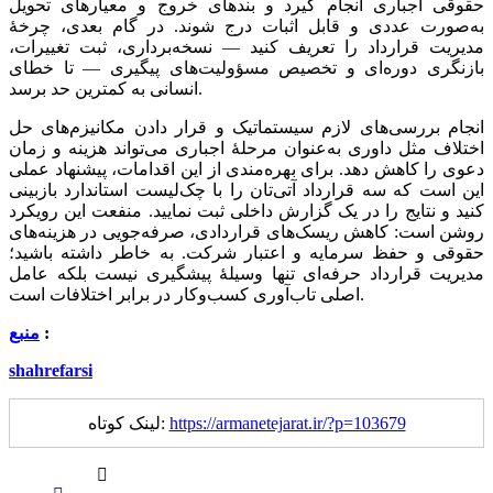
حقوقی اجباری انجام گیرد و بندهای خروج و معیارهای تحویل
به‌صورت عددی و قابل اثبات درج شوند. در گام بعدی، چرخهٔ
مدیریت قرارداد را تعریف کنید — نسخه‌برداری، ثبت تغییرات،
بازنگری دوره‌ای و تخصیص مسؤولیت‌های پیگیری — تا خطای
انسانی به کمترین حد برسد.
انجام بررسی‌های لازم سیستماتیک و قرار دادن مکانیزم‌های حل
اختلاف مثل داوری به‌عنوان مرحلهٔ اجباری می‌تواند هزینه و زمان
دعوی را کاهش دهد. برای بهره‌مندی از این اقدامات، پیشنهاد عملی
این است که سه قرارداد آتی‌تان را با چک‌لیست استاندارد بازبینی
کنید و نتایج را در یک گزارش داخلی ثبت نمایید. منفعت این رویکرد
روشن است: کاهش ریسک‌های قراردادی، صرفه‌جویی در هزینه‌های
حقوقی و حفظ سرمایه و اعتبار شرکت. به خاطر داشته باشید؛
مدیریت قرارداد حرفه‌ای تنها وسیلهٔ پیشگیری نیست بلکه عامل
اصلی تاب‌آوری کسب‌وکار در برابر اختلافات است.
:
منبع
shahrefarsi
https://armanetejarat.ir/?p=103679
لینک کوتاه: