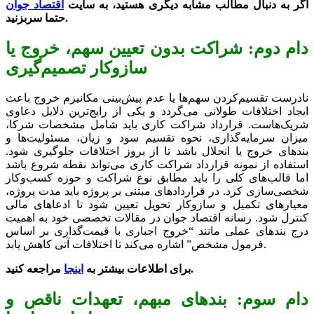
اگر به دنبال مطالب مشابه دیگری هستید، به سایت
اقتصاد جوان
.
حتما سربزنید
دام دوم: شراکت بدون تعیین سهم، خروج یا
سازوکار تصمیم‌گیری
نادرست تقسیم‌کردن سهم‌ها یا عدم پیش‌بینی مکانیزم خروج باعث
ایجاد اختلافات طولانی می‌گردد و یکی از رایج‌ترین دلایل دعاوی
شریک‌هاست. قرارداد شراکت کاری باید شامل مشخصات شرکا،
میزان سرمایه‌گذاری، نحوه تقسیم سود و زیان، مسئولیت‌ها و
بندهای خروج یا انحلال باشد تا از بروز اختلافات جلوگیری شود.
استفاده از نمونه قرارداد شراکت کاری می‌تواند نقطه شروع باشد
اما قالب‌های کلی را باید مطابق نوع شراکت و حوزه کسب‌وکار
شخصی‌سازی کرد. در قراردادهای مبتنی بر پروژه باید مدت پروژه،
معیارهای تکمیل و سازوکار تحویل تعیین شود تا ادعاهای مالی
کنترل شود. رسانه اقتصاد جوان در مقالات تخصصی خود به اهمیت
درج بندهای عملی مانند “خروج اجباری با قیمت‌گذاری بر اساس
فرمول مشخص” اشاره می‌کند تا اختلافات آتی کاهش یابد.
مراجعه کنید.
برای
اطلاعات بیشتر
به
اینجا
دام سوم: بندهای مبهم، تعهدات ناقص و