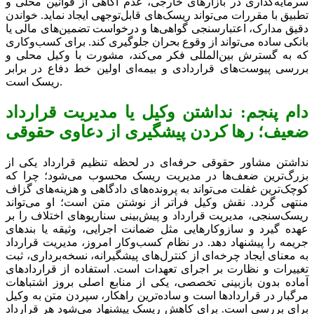
سرمایه‌گذاری در بازارهای خارجی، عدم آگاهی از قوانین محلی و
تطبیق با مقررات می‌تواند ریسک‌های قابل‌توجهی ایجاد نماید. خواندن
دقیق مدارک، اعتبارسنجی گواهی‌ها و درخواست تضمین‌های مالی یا
بانکی ساده می‌تواند از وقوع بحران جلوگیری کند. برای کسب‌وکاری
که به گسترش بین‌المللی فکر می‌کند، مشورت با وکیل محلی و
بررسی پیوست‌های قراردادی و بیمه‌ای اولین خط دفاع در برابر
ریسک است.
دام پنجم: نداشتن وکیل یا مدیریت قرارداد
ضعیف؛ رها کردن پیشگیری از دعاوی حقوقی
نداشتن مشاور حقوقی حرفه‌ای در لحظه تنظیم قرارداد یکی از
بزرگ‌ترین ضعف‌ها در مدیریت ریسک محسوب می‌شود؛ چرا که
کوچک‌ترین غفلت می‌تواند به پرونده‌های دادگاهی و هزینه‌های گزاف
منتهی گردد. نقش وکیل فراتر از نوشتن متن است؛ او می‌تواند
ریسک‌سنجی، مدیریت قرارداد و پیش‌بینی سناریوهای اختلاف را بر
عهده گیرد و سازوکارهایی مثل ضمانت اجرایی، وثیقه یا بندهای
جریمه را پیشنهاد دهد. در نظام کسب‌وکار امروز، مدیریت قرارداد
به معنای ایجاد چرخه‌ای از کنترل‌های پیشگیرانه، نسخه‌برداری، ثبت
تغییرات و نظارت بر اجرای تعهدات است. استفاده از قراردادهای
آماده بدون بازبینی تخصصی، یکی از منابع اصلی بروز اشتباهات
مرگبار در قراردادها است و ساده‌ترین راهکار، سپردن متن به وکیل
برای بررسی است. برای کاهش ریسک پیشنهاد می‌شود هر قرارداد