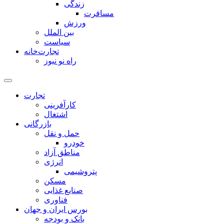
زندگی
مسافرت
ورزش
بین الملل
سیاست
تجارت‌خانه
راه نو نیوز
تجارت
کارآفرینی
اشتغال
بازرگانی
حمل و نقل
خودرو
مناطق آزاد
انرژی
پتروشیمی
مسکن
صنایع غذایی
فناوری
بورس ایران و جهان
بانک و بودجه