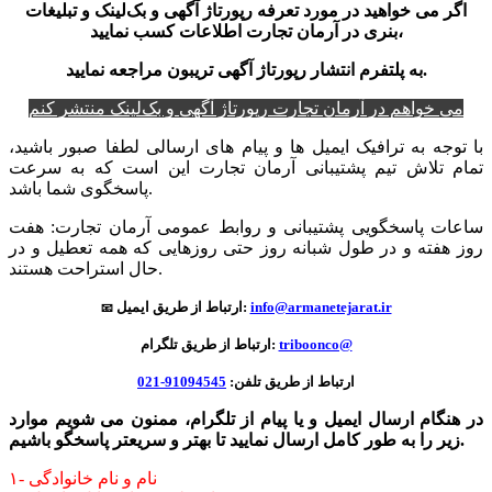
اگر می خواهید در مورد تعرفه رپورتاژ آگهی و بک‌لینک و
تبلیغات
در آرمان تجارت اطلاعات کسب نمایید،
بنری
پلتفرم انتشار رپورتاژ آگهی تریبون مراجعه نمایید.
ب
ه
می خواهم در آرمان تجارت رپورتاژ آگهی و بک‌لینک منتشر کنم
با توجه به ترافیک ایمیل ها و پیام های ارسالی لطفا صبور باشید،
تمام تلاش تیم پشتیبانی آرمان تجارت این است که به سرعت
پاسخگوی شما باشد.
ساعات پاسخگویی پشتیبانی و روابط عمومی آرمان تجارت: هفت
روز هفته و در طول شبانه روز حتی روزهایی که همه تعطیل و در
حال استراحت هستند.
info@armanetejarat.ir
ارتباط از طریق ایمیل:
📧
triboonco@
ارتباط از طریق تلگرام:
ارتباط از طریق تلفن:
91094545-021
در هنگام ارسال ایمیل و یا پیام از تلگرام، ممنون می شویم موارد
زیر را به طور کامل ارسال نمایید تا بهتر و سریعتر پاسخگو باشیم.
۱- نام و نام خانوادگی