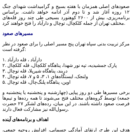
صعودهای اصلی همزمان با هفته بسیج و گرامیداشت شهدای جنگ
۱۲ روزه آغاز شد و تا دوم آذر ادامه خواهد داشت. براساس
برنامه‌ریزی، بیش از
۲۶۰۰
کوهنورد بسیجی طی چند روز قله‌های
مختلف تهران از جمله کلکچال، توچال و دارآباد را فتح خواهند کرد.
مسیرهای صعود
مرکز تربیت بدنی سپاه تهران پنج مسیر اصلی را برای صعود در نظر
گرفته است:
۱. دارآباد ، قله دارآباد
۲. پارک جمشیدیه، تپه نور شهدا، پناهگاه کلکچال، قله کلکچال
۳. دربند، پناهگاه شیرپلا، قله توچال
۴. ولنجک، ایستگاه‌های ۱، ۳، ۵ و ۷، قله توچال
۵. اوین، پناهگاه پلنگ‌چال، قله توچال
برخی مسیرها طی دو روز پیاپی (چهارشنبه و پنجشنبه یا پنجشنبه و
جمعه) توسط گروه‌های مختلف فتح می‌شوند تا همه رده‌ها و تیم‌ها
فرصت صعود داشته باشند. در این میان، رده‌های لشکر ۲۷ حضرت
رسول‌الله نیز مشارکت فعال دارند.
اهداف و برنامه‌های آینده
هدف این طرح، ارتقای آمادگی جسمانی، افزایش روحیه جمعی،