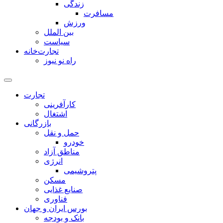
زندگی
مسافرت
ورزش
بین الملل
سیاست
تجارت‌خانه
راه نو نیوز
تجارت
کارآفرینی
اشتغال
بازرگانی
حمل و نقل
خودرو
مناطق آزاد
انرژی
پتروشیمی
مسکن
صنایع غذایی
فناوری
بورس ایران و جهان
بانک و بودجه