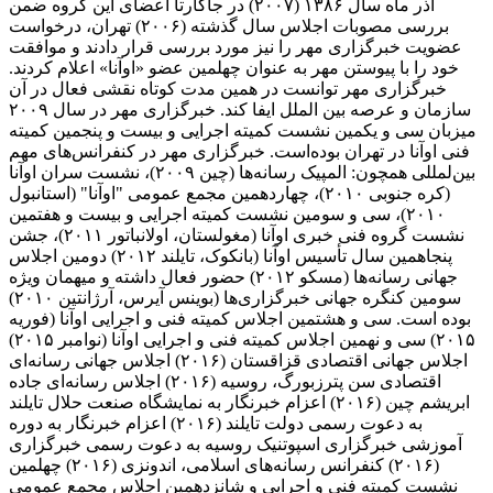
آذر ماه سال ۱۳۸۶ (۲۰۰۷) در جاکارتا اعضای این گروه ضمن
بررسی مصوبات اجلاس سال گذشته (۲۰۰۶) تهران، درخواست
عضویت خبرگزاری مهر را نیز مورد بررسی قرار دادند و موافقت
خود را با پیوستن مهر به عنوان چهلمین عضو «اوآنا» اعلام کردند.
خبرگزاری مهر توانست در همین مدت کوتاه نقشی فعال در آن
سازمان و عرصه بین الملل ایفا کند. خبرگزاری مهر در سال ۲۰۰۹
میزبان سی و یکمین نشست کمیته اجرایی و بیست و پنجمین کمیته
فنی اوآنا در تهران بوده‌است. خبرگزاری مهر در کنفرانس‌های مهم
بین‌لمللی همچون: المپیک رسانه‌ها (چین ۲۰۰۹)، نشست سران اوآنا
(کره جنوبی ۲۰۱۰)، چهاردهمین مجمع عمومی "اوآنا" (استانبول
۲۰۱۰)، سی و سومین نشست کمیته اجرایی و بیست و هفتمین
نشست گروه فنی خبری اوآنا (مغولستان، اولانباتور ۲۰۱۱)، جشن
پنجاهمین سال تأسیس اوآنا (بانکوک، تایلند ۲۰۱۲) دومین اجلاس
جهانی رسانه‌ها (مسکو ۲۰۱۲) حضور فعال داشته و میهمان ویژه
سومین کنگره جهانی خبرگزاری‌ها (بوینس آیرس، آرژانتین ۲۰۱۰)
بوده است. سی و هشتمین اجلاس کمیته فنی و اجرایی اوآنا (فوریه
۲۰۱۵) سی و نهمین اجلاس کمیته فنی و اجرایی اوآنا (نوامبر ۲۰۱۵)
اجلاس جهانی اقتصادی قزاقستان (۲۰۱۶) اجلاس جهانی رسانه‌ای
اقتصادی سن پترزبورگ، روسیه (۲۰۱۶) اجلاس رسانه‌ای جاده
ابریشم چین (۲۰۱۶) اعزام خبرنگار به نمایشگاه صنعت حلال تایلند
به دعوت رسمی دولت تایلند (۲۰۱۶) اعزام خبرنگار به دوره
آموزشی خبرگزاری اسپوتنیک روسیه به دعوت رسمی خبرگزاری
(۲۰۱۶) کنفرانس رسانه‌های اسلامی، اندونزی (۲۰۱۶) چهلمین
نشست کمیته فنی و اجرایی و شانزدهمین اجلاس مجمع عمومی