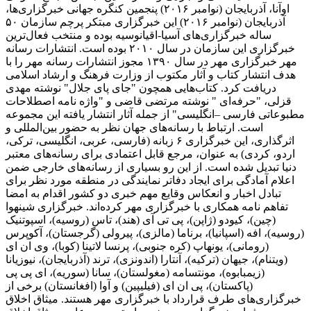
اوآنا، آذربایجان (نوامبر ۲۰۱۶) پنجمین کنگره جهانی خبرگزاری‌ها،
آذربایجان (نوامبر ۲۰۱۶) این خبرگزاری مبتکر پرچم سازمان ۵۰
ساله خبرگزاری‌های آسیا-اقیانوسیه بوده و منتخب فعال‌ترین
خبرگزاری این سازمان در سال ۲۰۱۰ بوده است. انتشارات رسانه
مهر خبرگزاری مهر در سال ۱۳۹۰ مجوز انتشارات رسانه مهر را با
هدف انتشار کتاب و آثار مکتوب از وزارت فرهنگ و ارشاد اسلامی
دریافت کرد. کتاب‌هایی همچون "جای پای جلال" نوشته مهدی
قزلی، "حرفه‌ای " نوشته مرتضی قاضی و "واژه نامه اصطلاحات
مطبوعاتی فارسی –انگلیسی" از جمله آثار انتشار یافته این مجموعه
است. ارتباط با رسانه‌های جهان نظر به حضور بین‌المللی و
اثرگذاری، این خبرگزاری ۶ زبانه (فارسی، عربی، انگلیسی، ترکی،
اردو، کردی) به عنوان، مرجع قابل اعتمادی برای رسانه‌های معتبر
دنیا تبدیل شده است. از این رو بسیاری از رسانه‌های خارجی ضمن
اعلام آمادگی برای ایجاد دفاتر نمایندگی در منطقه مورد نظر برای
تبادل اخبار و انعکاس وقایع مهم خبری دو کشور اقدام به امضا
تفاهم نامه همکاری با خبرگزاری مهر کرده‌اند. خبرگزاری شینهوا
(چین)، کیودو (ژاپن)، پی تی آی (هند)، تاس (روسیه)، اسپوتنیک
(روسیه)، افه (اسپانیا)، برناما (مالزی)، پیرولی (گرجستان)، آکوپرس
(رومانی)، یونهاپ (کره جنوبی)، پرنسا لاتینا (کوبا)، وی ان ای
(ویتنام)، جیهان (ترکیه)، آنتارا (اندونزی)، ترند (آذربایجان)، نیوزیانا
(زیمبابوه)، مونتسامه (مغولستان)، سانا (سوریه)، ای پی پی
(پاکستان)، پی ان ای (فیلیپین) و آوا (افغانستان) برخی از
خبرگزاری‌های طرف قرارداد با خبرگزاری مهر هستند. میثاق اخلاق