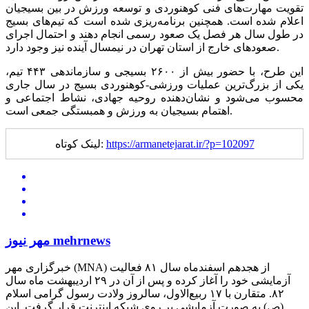
تقویت مهارت‌های فنی کوهنوردی و توسعه ورزش در بین بسیجیان
اعلام شده است. همچنین برنامه‌ریزی شده است که تیم‌های بسیج
در طول سال هر فصل یک صعود رسمی انجام دهند و احتمال اجرای
صعودهای خارج از استان تهران در نیمسال آینده نیز وجود دارد.
این طرح، با حضور بیش از
۲۶۰۰
بسیجی و سازماندهی ۴۴۳ تیم،
یکی از بزرگ‌ترین عملیات ورزشی-کوهنوردی بسیج در سال جاری
محسوب می‌شود و نشان‌دهنده روحیه جهادی، نشاط اجتماعی و
اهتمام بسیجیان به ورزش و همبستگی جمعی است.
https://armanetejarat.ir/?p=102097
لینک کوتاه:
مهر نیوز mehrnews
خبرگزاری مهر (MNA) از هجدهم اسفندماه سال ۸۱ فعالیت
آزمایشی خود را آغاز کرده و پس از آن در ۲۹ اردیبهشت ماه سال
۸۲. متقارن با ۱۷ ربیع‌الاول، سالروز ولادت رسول گرامی اسلام
(ص) به صورت آزمایشی بر روی شبکه اینترنت قرار گرفت. این