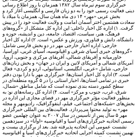
خبرگزاری سوم تیرماه سال ۱۳۸۲ همزمان با روز اطلاع رسانی
دینی فعالیت رسمی خود را به دو زبان فارسی و انگلیسی آغاز کرد و
بخش عربی «مهر» ۱۴ دی ماه همان سال، همزمان با میلاد با
سعادت هشتمین اختر آسمان امامت و ولایت فعالیت خود را در پیش
گرفت. ۱) اداره کل اخبار داخلی: این اداره کل متشکل از «گروه‌های
فرهنگ، هنر، سیاست، اقتصاد، جامعه، دین و اندیشه، حوزه و
دانشگاه، دانش و فناوری، ورزش و عکس» است. ۲) اداره کل اخبار
خارجی: اداره اخبار خارجی مهر در دو بخش فارسی شامل:
«گروه‌های خبری آسیای شرقی و اقیانوسیه، آسیای غربی، اوراسیا،
خاورمیانه و آفریقای شمالی، آفریقای مرکزی و جنوبی، اروپا،
آمریکای شمالی و آمریکای لاتین و ایران در جهان» و بخش زبان‌های
خارجی، شامل «عربی، انگلیسی، استانبولی، اردو و کردی» فعال
است. ۳) اداره کل اخبار استان‌ها: خبرگزاری مهر با دارا بودن دفتر
خبری در تمامی استان‌ها، اخبار استانی را در ۵ گروه منطقه‌ای در
سطح کشور دسته بندی نموده است که شامل مناطق «شمال،
شرق، غرب، جنوب و مرکز» است. ۴) اداره کل رسانه‌های نو: به
منظور فعالیت مؤثر خبرگزاری مهر در فضای مجازی این اداره در
بخش‌های «شبکه‌های اجتماعی، فیلم، اینفوگرافیک، رادیومهر و مجله
مهر» به تولید محتوا می‌پردازد. فعالیت‌های بین المللی خبرگزاری
مهر ۵ سال پس از تأسیس در سال ۲۰۰۷ به عنوان چهلمین عضو
رسمی اتحادیه خبرگزاری‌های آسیا و اقیانوسیه «اوآنا» در سیزدهمین
نشست عمومی این اتحادیه پذیرفته شد. بعد از برگزاری بیست و
نهمین نشست کمیته اجرایی اتحادیه خبرگزاری‌های آسیا و اقیانوسیه