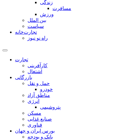
زندگی
مسافرت
ورزش
بین الملل
سیاست
تجارت‌خانه
راه نو نیوز
تجارت
کارآفرینی
اشتغال
بازرگانی
حمل و نقل
خودرو
مناطق آزاد
انرژی
پتروشیمی
مسکن
صنایع غذایی
فناوری
بورس ایران و جهان
بانک و بودجه