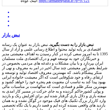
https://armanetejarat.ir/?p=97121
لینک کوتاه:
نبض بازار
نبض بازار را به دست بگیرید.
نبض بازار به عنوان یک رسانه
اقتصادی بر پایه تولید محتوا و اطلاع رسانی علمی و آزاد از سال
1395 تا به امروز سعی کرده در کنار رسیدن به اهداف معیشتی مدیر
و خبرنگاران خود به توسعه فهم و درک اقتصادی ملت مسلمان
ایران بپردازد و با بیان مشکلات و دغدغه های مردمی بخصوص در
شرایط بغض آور معیشتی چند سال اخیر در امر به معروف و نهی از
منکر پیشگام باشد. که مهمترین معروف اقتصاد تولید و توسعه و
ارتقای رفاه و خود شکوفایی است که اگر معیشت خانواده ایرانی
بهبود پیدا کند به تناسب آن معنویت هم پنجره خود را خواهد گشود و
مهمترین منکر ظلم و فسادی است که سالهاست بر مناسبات مالی
و پولی کشورحاکم گردیده و به جای حرکت در مسیر کار امدی به
سفته بازی و دلال بازی گرفتار شده ایم. برای افزایش رنک و بازدید
وارد کارزار بزرگ تکنیک های فیک موجود در گوگل نشده و به همان
بازدید های واقعی بسنده کرده ایم و قصد داریم با یک نگاه تخصصی
در کنار مخاطبین مردمی یک جمعی از مخاطبین متخصص را همراه