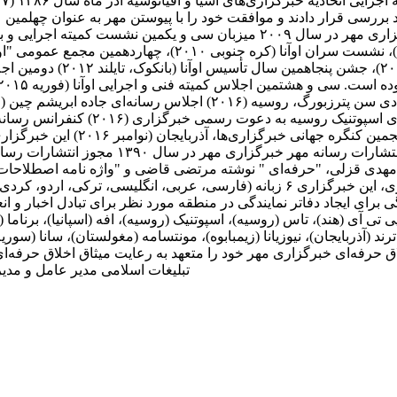
ز مورد بررسی قرار دادند و موافقت خود را با پیوستن مهر به عنوان چهلم
نقشی فعال در آن سازمان و عرصه بین الملل ایفا کند. خبرگزاری مهر در سال ۹
منتخب فعال‌ترین خبرگزاری این سازمان در سال 
مهدی قزلی، "حرفه‌ای " نوشته مرتضی قاضی و "واژه نامه اصطلاحات م
است. ارتباط با رسانه‌های جهان نظر به حضور بین‌المللی و اثرگذاری، این خبرگزاری ۶ ز
برای ایجاد دفاتر نمایندگی در منطقه مورد نظر برای تبادل اخبار و ا
ی تی آی (هند)، تاس (روسیه)، اسپوتنیک (روسیه)، افه (اسپانیا)، برنام
)، ترند (آذربایجان)، نیوزیانا (زیمبابوه)، مونتسامه (مغولستان)، سانا (سو
حرفه‌ای خبرگزاری مهر خود را متعهد به رعایت میثاق اخلاق حرفه‌ای خب
تبلیغات اسلامی مدیر عامل و م