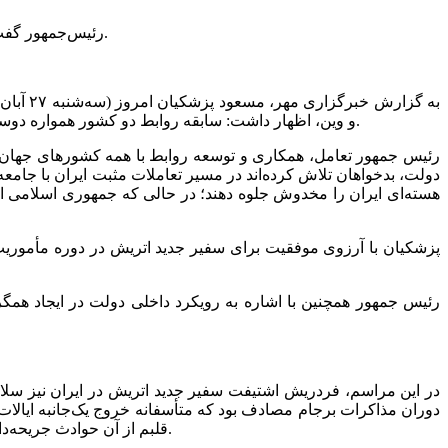
رئیس‌جمهور گفت: ایران هیچ‌گاه در پی تولید سلاح اتمی نبوده و برنامه هسته‌ای کشورمان در چارچوب استفاده از ظرفیت‌های صلح‌آمیز انرژی هسته‌ای است.
و وین، اظهار داشت: سابقه روابط دو کشور همواره دوستانه، سازنده و مبتنی بر احترام متقابل بوده است و جمهوری اسلامی ایران خواهان تعمیق و گسترش مناسبات دوجانبه در همه عرصه‌هاست.
رئیس جمهور تعامل، همکاری و توسعه روابط با همه کشورهای جهان ب
دولت، بدخواهان تلاش کرده‌اند در مسیر تعاملات مثبت ایران با جامعه
هسته‌ای ایران را مخدوش جلوه دهند؛ در حالی که جمهوری اسلامی ایرا
پزشکیان با آرزوی موفقیت برای سفیر جدید اتریش در دوره مأموریت 
رئیس جمهور همچنین با اشاره به رویکرد داخلی دولت در ایجاد همگرا
در این مراسم، فردریش اشتیفت سفیر جدید اتریش در ایران نیز سلام
دوران مذاکرات برجام مصادف بود که متأسفانه خروج یک‌جانبه ایالات م
قلبم از آن حوادث جریحه‌دار شد. ما در اتریش هیچ‌گاه این اقدامات را تأیید نکرده‌ایم و همواره بر حل‌وفصل مسائل از طریق گفت‌وگو، تعامل و دیپلماسی تأکید داشته‌ایم.