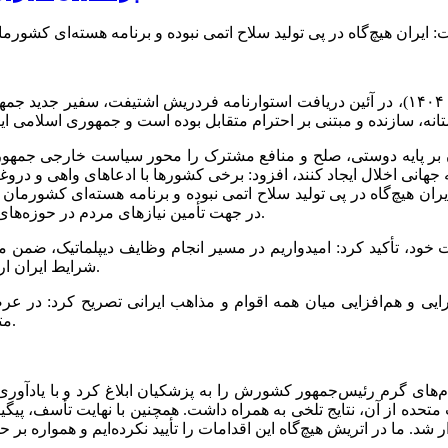
به گزارش خبرگزاری مهر، مسعود پزشکیان امروز (سه‌شنبه ۲۷ آبان ۱۴۰۴)، در آئین دریافت استوارن
ر پایه دوستی، صلح و منافع مشترک را محور سیاست خارجی جمهوری ا
 جهانی اخلال ایجاد کنند، افزود: برخی کشورها با ادعاهای واهی و دروغ
ن هیچ‌گاه در پی تولید سلاح اتمی نبوده و برنامه هسته‌ای کشورمان 
در جهت تأمین نیازهای مردم در حوزه‌های بهداشت، درمان، صنعت، کشاورزی، علم و فناوری دنبال شده است.
خود، تأکید کرد: امیدواریم در مسیر انجام وظایف دیپلماتیک، ضمن مش
شرایط ایران ارائه کنید و در خنثی‌سازی تبلیغات نادرست ضدایرانی نقش‌آفرین باشید.
یی و هم‌افزایی میان همه اقوام و مذاهب ایرانی تصریح کرد: در عرص
متقابل و نیز احترام به تمامیت ارضی همسایگان و دیگر کشورها هستیم.
‌های گرم رئیس‌جمهور کشورش را به پزشکیان ابلاغ کرد و با یادآور
تحده از آن، نتایج تلخی به همراه داشت. همچنین با نهایت تأسف، پیگیر