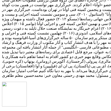
اتحادیه پذیرفته شد. بعد از برگزاری بیست و نهمین نشست کمیته اجرایی اتحادیه خبرگزاری‌های آسیا و اقیانوسیه آذر ماه سال ۱۳۸۶ (۲۰۰۷) در جاکارتا اعضای این گروه ضمن بررسی مصوبات اجلاس سال
ین عضو «اوآنا» اعلام کردند. خبرگزاری مهر توانست در همین مدت کوتاه
۲۰۰ میزبان سی و یکمین نشست کمیته اجرایی و بیست و پنجمین کمیته فنی اوآنا در تهران بوده‌است. خبرگزاری مهر در
کنفرانس‌های مهم بین‌لمللی همچون: المپیک رسانه‌ها (چین ۲۰۰۹)، نشست سران اوآنا (کره جنوبی ۲۰۱۰)، چهاردهمین مجمع عمومی "اوآنا" (استانبول ۲۰۱۰)، سی و سومین نشست کمیته اجرایی و بیست و
هفتمین نشست گروه فنی خبری اوآنا (مغولستان، اولانباتور ۲۰۱۱)، جشن پنجاهمین سال تأسیس اوآنا (بانکوک، تایلند ۲۰۱۲) دومین اجلاس جهانی رسانه‌ها (مسکو ۲۰۱۲) حضور فعال داشته و میهمان ویژه
سومین کنگره جهانی خبرگزاری‌ها (بوینس آیرس، آرژانتین ۲۰۱۰) بوده است. سی و هشتمین اجلاس کمیته فنی و اجرایی اوآنا (فوریه ۲۰۱۵) سی و نهمین اجلاس کمیته فنی و اجرایی اوآنا (نوامبر ۲۰۱۵) اجلاس
جهانی اقتصادی قزاقستان (۲۰۱۶) اجلاس جهانی رسانه‌ای اقتصادی سن پترزبورگ، روسیه (۲۰۱۶) اجلاس رسانه‌ای جاده ابریشم چین (۲۰۱۶) اعزام خبرنگار به نمایشگاه صنعت حلال تایلند به دعوت رسمی
دولت تایلند (۲۰۱۶) اعزام خبرنگار به دوره آموزشی خبرگزاری اسپوتنیک روسیه به دعوت رسمی خبرگزاری (۲۰۱۶) کنفرانس رسانه‌های اسلامی، اندونزی (۲۰۱۶) چهلمین نشست کمیته فنی و اجرایی و
شانزدهمین اجلاس مجمع عمومی اوآنا، آذربایجان (نوامبر ۲۰۱۶) پنجمین کنگره جهانی خبرگزاری‌ها، آذربایجان (نوامبر ۲۰۱۶) این خبرگزاری مبتکر پرچم سازمان ۵۰ ساله خبرگزاری‌های آسیا-اقیانوسیه بوده و
۲۰۱۰ بوده است. انتشارات رسانه مهر خبرگزاری مهر در سال ۱۳۹۰ مجوز انتشارات رسانه مهر را با هدف انتشار کتاب و آثار مکتوب از وزارت فرهنگ و ارشاد
طبوعاتی فارسی –انگلیسی" از جمله آثار انتشار یافته این مجموعه
بانه (فارسی، عربی، انگلیسی، ترکی، اردو، کردی) به عنوان، مرجع قابل اعتمادی برای رسانه‌های معتبر دنیا تبدیل شده
نعکاس وقایع مهم خبری دو کشور اقدام به امضا تفاهم نامه همکاری با
ا (مالزی)، پیرولی (گرجستان)، آکوپرس (رومانی)، یونهاپ (کره جنوبی)،
ریه)، ای پی پی (پاکستان)، پی ان ای (فیلیپین) و آوا (افغانستان) برخی از
رگزاری‌ها می‌داند. با مهر به دنیا نگاه کنیم صاحب امتیاز: سازمان
دیر مسئول: محمد مهدی رحمتی معاون خبر: محمدحسین معلم طاهری