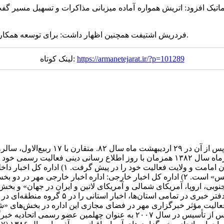
اتیک افزود: اتریش همواره آماده میزبانی مذاکرات و تسهیل مسیر گفت‌
فردریش اشتیفت همچنین اظهار داشت: برای توسعه همکاری‌های دوجانبه در همه زمینه‌ها نهایت تلاش خود را به‌کار خواهم بست.
https://armanetejarat.ir/?p=101289
لینک کوتاه:
ماه همان سال، همزمان با میلاد با سعادت هش
جامعه، دین و اندیشه، حوزه و دانشگاه، دانش و فناوری، ورزش و عکس» است. ۲) اداره کل اخ
نوبی، اروپا، آمریکای شمالی و آمریکای لاتین و ایران در جهان» و بخ
فعال است. ۳) اداره کل اخبار استان‌ها: خبر
نه‌های نو: به منظور فعالیت مؤثر خبرگزاری مهر در فضای مجازی این اداره در بخ
محتوا می‌پردازد. فعالیت‌های بین المللی خبرگزاری مهر ۵ سال پس از تأسیس