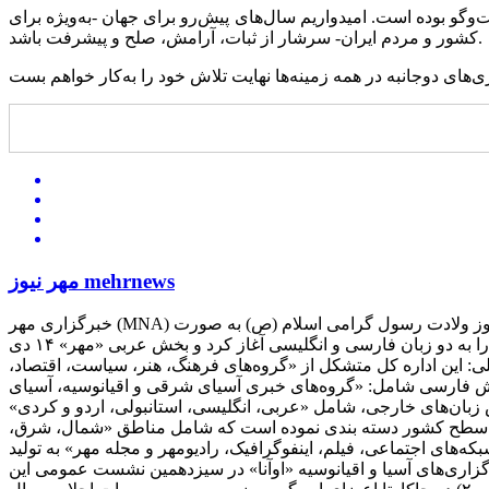
وگو بوده است. امیدواریم سال‌های پیش‌رو برای جهان -به‌ویژه برای
کشور و مردم ایران- سرشار از ثبات، آرامش، صلح و پیشرفت باشد.
مهر نیوز mehrnews
خبرگزاری مهر (MNA) از هجدهم اسفندماه سال ۸۱ فعالیت آزمایشی خود را آغاز کرده و پس از آن در ۲۹ اردیبهشت ماه سال ۸۲. متقارن با ۱۷ ربیع‌الاول، سالروز ولادت رسول گرامی اسلام (ص) به صورت
آزمایشی بر روی شبکه اینترنت قرار گرفت. این خبرگزاری سوم تیرماه سال ۱۳۸۲ همزمان با روز اطلاع رسانی دینی فعالیت رسمی خود را به دو زبان فارسی و انگلیسی آغاز کرد و بخش عربی «مهر» ۱۴ دی
تمین اختر آسمان امامت و ولایت فعالیت خود را در پیش گرفت. ۱) اداره کل اخبار داخلی: این اداره کل متشکل از «گروه‌های فرهنگ، هنر، سیاست، اقتصاد،
بار خارجی: اداره اخبار خارجی مهر در دو بخش فارسی شامل: «گروه‌های خبری آسیای شرقی و اقیانوسیه، آسیای
ش زبان‌های خارجی، شامل «عربی، انگلیسی، استانبولی، اردو و کردی»
گزاری مهر با دارا بودن دفتر خبری در تمامی استان‌ها، اخبار استانی را در ۵ گروه منطقه‌ای در سطح کشور دسته بندی نموده است که شامل مناطق «شمال، شرق،
ش‌های «شبکه‌های اجتماعی، فیلم، اینفوگرافیک، رادیومهر و مجله مهر» به تولید
 در سال ۲۰۰۷ به عنوان چهلمین عضو رسمی اتحادیه خبرگزاری‌های آسیا و اقیانوسیه «اوآنا» در سیزدهمین نشست عمومی این