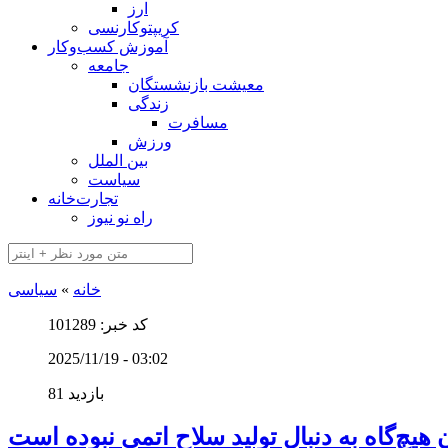
ارز
کریپتوکارنسی
آموزش کسب‌وکار
جامعه
معیشت بازنشستگان
زندگی
مسافرت
ورزش
بین الملل
سیاست
تجارت‌خانه
راه نو نیوز
خانه
»
سیاسی
کد خبر: 101289
2025/11/19 - 03:02
81 بازدید
 هیچ‌گاه به دنبال تولید سلاح اتمی نبوده است