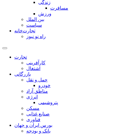
زندگی
مسافرت
ورزش
بین الملل
سیاست
تجارت‌خانه
راه نو نیوز
تجارت
کارآفرینی
اشتغال
بازرگانی
حمل و نقل
خودرو
مناطق آزاد
انرژی
پتروشیمی
مسکن
صنایع غذایی
فناوری
بورس ایران و جهان
بانک و بودجه