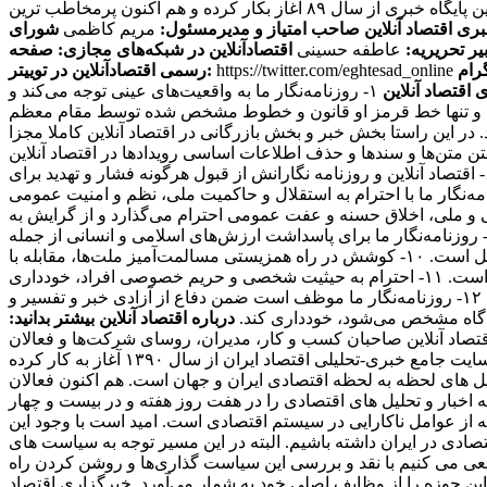
این پایگاه خبری از سال ۸۹ آغاز بکار کرده و هم اکنون پرمخاطب ترین
بری اقتصاد آنلاین
صاحب امتیاز و مدیرمسئول:
مریم کاظمی
شورای
یر تحریریه:
عاطفه حسینی
اقتصادآنلاین در شبکه‌های مجازی:
صفحه
https://twitter.com/eghtesad_online
رسمی اقتصادآنلاین در توییتر:
 اقتصاد آنلاین
۱- روزنامه‌نگار ما به واقعیت‌های عینی توجه می‌کند و
ی کند و تنها خط قرمز او قانون و خطوط مشخص شده توسط مقام معظم
ند. در این راستا بخش خبر و بخش بازرگانی در اقتصاد آنلاین کاملا مجزا
منبعی دیگر منتشر کنند، حتما منبع را ذکر می کنند. ۴- سرقت ادبی، مخدوش ساختن متن‌ها و سندها و حذف اطلاعات اساسی رویدادها در اقتصاد آنلاین
مطرود است. ۵- روزنامه‌نگار ما از پذیرش هرگونه پاداش مادی برای پیش‌برد مقاصد خصوصی مغایر با مصالح عمومی، خودداری می‌کند. ۶- اقتصاد آنلاین و روزنامه نگارانش از قبول هرگونه فشار و تهدید برای
تغییر محتویات آنها، خودداری کرده و از خط‌مشی عمومی رسانه و اصول شرافت حرفه ای خویش تبعیت می‌کند. ۷- روزنامه‌نگار ما با احترام به استقلال و حاکمیت ملی، نظم و امنیت عمومی
 معتقدات مذهبی، آداب و سنن قومی و ملی، اخلاق حسنه و عفت عمومی احترام می‌گذارد و از گرایش به
بعیض خصومت آمیز در این زمینه‌ها و همچنین تشویق و تحریک به جنگ تجاوزکارانه نسبت به کشورهای دیگر خودداری می‌کند. ۹- روزنامه‌نگار ما برای پاسداشت ارزش‌های اسلامی و انسانی از جمله
عدالت‌طلبی، آزادیخواهی، صلح و امنیت بشر، استقلال و پیشرفت فرهنگی، اجتماعی و اقتصادی ملت‌ها و فرهنگ‌ها، احترام خاص قائل است. ۱۰- کوشش در راه همزیستی مسالمت‌آمیز ملت‌ها، مقابله با
گسترش وسایل و ادوات کشتار جمعی، جلوگیری از آلودگی محیط‌زیست و مبارزه علیه سلطه فرهنگی از رسالت‌های مهم روزنامه‌نگاری است. ۱۱- احترام به حیثیت شخصی و حریم خصوصی افراد، خودداری
از توهین، تهمت و افتراء نسبت به اشخاص و تلاش در حفظ سلامت و آرامش روانی جامعه از وظایف روزنامه‌نگاران ما محسوب می‌شود. ۱۲- روزنامه‌نگار ما موظف است ضمن دفاع از آزادی خبر و تفسیر و
دادگاه مشخص می‌شود، خودداری کند.
درباره اقتصاد آنلاین بیشتر بدانید:
 مخاطبان اقتصاد آنلاین صاحبان کسب و کار، مدیران، روسای شرکت‌ها و فعالان
اقتصادی هستند که می‌خواهند یک روز زودتر از اخبار مطلع شوند و در نتیجه به روزنامه‌ها اکتفا نمی‌کنند. اقتصاد آنلاین، به عنوان اولین سایت جامع خبری-تحلیلی اقتصاد ایران از سال ۱۳۹۰ آغاز به کار کرده
یل های لحظه به لحظه اقتصادی ایران و جهان است. هم اکنون فعالان
اخبار و تحلیل های اقتصادی را در هفت روز هفته و در بیست و چهار
که از عوامل ناکارایی در سیستم اقتصادی است. امید است با وجود این
ادی در ایران داشته باشیم. البته در این مسیر توجه به سیاست های
عی می کنیم با نقد و بررسی این سیاست گذاری‌ها و روشن کردن راه
ین حوزه را از وظایف اصلی خود به شمار می‌آورد. خبرگزاری اقتصاد