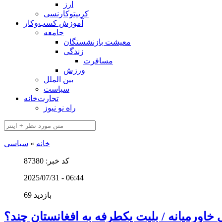
ارز
کریپتوکارنسی
آموزش کسب‌وکار
جامعه
معیشت بازنشستگان
زندگی
مسافرت
ورزش
بین الملل
سیاست
تجارت‌خانه
راه نو نیوز
خانه
»
سیاسی
کد خبر: 87380
2025/07/31 - 06:44
69 بازدید
خاورمیانه / بلیت یکطرفه به افغانستان چند؟