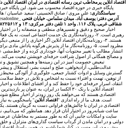
اقتصاد آنلاین پرمخاطب ترین رسانه اقتصادی در ایران
اقتصاد آنلاین دارای مجوز به شما
پایگاه خبری در حوزه اقتصاد محسوب می شود. این پایگاه خبر
سیاستگذاری:
علی مروی / صادق الحسینی / سعید عباسیان / ه
آدرس دفتر: یوسف آباد. میدان سلماس. خیابان فتحی
tesadonline_
شقاقی غربی. پلاک ۱۱۶. واحد ۱
تلفن دفتر مرکزی: ۱۳ و ۸۸۲۲۵۶۱۲ - ۸۶۰۹۳۶۲۸ - ۸۶۰۹۳۷۸۶ فکس: ۸۸۰۲۳۶۹۳
اخبار صحیح و دقیق و تفسیرهای منطقی و منصفانه را در اختیا
رهبری است. ۲- روزنامه‌نگاری یک خدمت اجتماعی است، نه 
انتقاد، اسرار حرفه‌ای خود را حفظ کند و از افشای اطلاعات و اخ
اقتصاد آنلاین با رنک ۳۰ الکسا در ایران، ب
است. هدف ما از راه اندازی "
اقتصاد آنلاین
" پاسخگویی به نیا
اقتصادی در ایران با چالش‌های فراوانی دست به گریبان هستند. ی
ساعت شبانه‌روز در اختیار آنان قرار دهد. همانطور که می‌دانیم،
سایت و امکانات جانبی آن که به طور مستمر به مخاطبان عرضه و
دولتی و در امان ماندن از گرداب سیاست گذاری‌های متزلزل و خلق
پیش رو در این مسیر در کنار شما باشیم. در همین راستا، اقتصاد