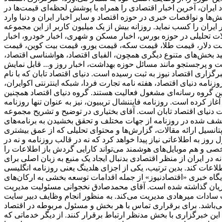
 ایران، آخرین اخبار اقتصادی را همراه با پوشش لحظه‌ای قیمت‌ها در
ا و نواقصات خبری در حوزه اقتصاد و سایر اخبار ایران و دنیا وارد
ی از پربازدید ترین وبسایت‌های خبری در حوزه دنیای اقتصاد به شمار می‌رود و توانسته است رنک 18 الکسا در ایران را کسب نماید. روزانه بیش از یک میلیون کاربر از این مجموعه
الات تحلیلی در حوزه بورس، اخبار مسکن و شهری، اخبار خودرو، اخبار
ز قیمت دلار، قیمت طلا، قیمت سکه، قیمت یورو، قیمت بیت کوین، قیمت
انید بخش‌های متنوع دیگری همچون، الفبای اقتصاد، هواشناسی اقتصاد،
میت و پرجستجو مانند مسائل حوزه بهداشت، اخبار روز و... قابل نمایش
برگزاری اقتصاد نیوز به ثبت رسیده است. دنیای اقتصاد تابان که با نام
امه دنیای اقتصاد، هفته ‌نامه تجارت فردا، شبکه اینترنتی اکوایران،
ین گروه رسانه‌ای مشغول فعالیت هستند. گروه دنیای اقتصاد همچنین
ز همایش‌ها نیز می‌باشد. اولین زیرمجموعه این هلدینگ، دنیای اقتصاد، از سال 1381 فعالیت خود را آغاز کرده است. روزنامه فایننشال تریبیون، نیز به عنوان تنها روزنامه
دنیای اقتصاد تابان است. آقای بختیاری در توضیح و تشریح مجموعه
کشف شده در روزنامه از جهات مختلف و تحقق بخشیدن به برنامه‌های
دازی شود. این تصمیم بدلیل عدم برخورداری از پتانسیل ارائه مقالات، گزارش‌ها و محتوای تحلیلی که از عمق بیشتری
وز به اطلاعاتی نیاز پیدا خواهد کرد که نه در قالب روزنامه و نه در
شخصی و هم موبایل‌های هوشمند می‌تواند کارایی گردش باز اطلاعات را
ر ایران از منظر اقتصادی بدنبال ایجاد یک منبع به زبان اصلی برای
 هلدینگ یعنی روزنامه انگلیسی «financial tribion» را به فعالان اقتصادی و بنگاه‌ها عرضه شد. فعالیت‌های توسعه
 پایگاه خبری «اقتصادنیوز» از جمله اقدامات توسعه بخشی به ارکان‌های
وزیان گذاشته شده است. آقای محمدصادق نخجوانی مسئولیت مدیریت
ب سادات میرهادی مدیریت می‌کند. به منظور انجام وظایف دبیر سایت
ی‌باشد. برای برقراری تماس با هر بخش و مسئول مربوطه در اقتصاد
این خبرگزاری با بخش مدنظر ارتباط برقرار کنند. از دیگر خدماتی که