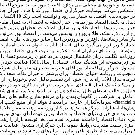
سته‌ها و حوزه‌های مختلف می‌پردازد. اقتصاد نیوز، سایت مرجع اقتصاد
منعکس می‌کند. وبسایت خبرگزاری اقتصاد نیوز که با هدف جبران چالش‌ه
عرضه ظهور شده است، یک
نبال می‌کنند. اقتصاد نیوز تمامی اخبار لحظه به لحظه‌ای به همراه مق
، اخبار استارتاپ‌ها و اخبار طلا و ارز شامل: اطلاعات لحظهای و برو
 ارز، دلار، سکه، طلا و یورو را پوشش می‌دهد. در اقتصاد نیوز می‌تو
ر سایر رسانه‌ها، داغ‌ترین و بروزترین اخبار سایر حوزه‌های دارای اه
اختیار کاربر قرار می‌گیرد. دنیای اقتصاد تابان به عنوان صاحب امتیاز خ
مؤسسه رسانه‌ای در ایران است. علاوه بر سایت خبری اقتصاد نیوز، روزن
نامه انگلیسی ‌زبان فایننشال تریبون نیز به عنوان زیرمجموعه‌های ا
دارای مرکز پژوهش‌ها، انتشارات و مرک
مسئول خبرگزاری اقتصاد نیوز آقای علیرضا بختیاری، مدیرعامل شرکت 
سیدن مجموعه روزنامه «دنیای اقتصاد» برای پوشش و جبران نقاط ضعف 
توسعه فعالیت خود، تصمیم گرفته شد تا هفته نامه تجارت فردا در تیرماه سال 1391 راه‌ان
می‌کند که یک فعال اقتصادی به هر ترتیب در فرآیند کاری خود در طول ر
حلیل در قالب بسته‌ای قابل استفاده هم در لپ‌تاب‌ها و کامپیوترهای 
عامل این شرکت، در گام‌های بعدی برای مرتفع سازی چالش‌های رسانه د
سرمایه‌گذاران خارجی برآمدیم تا بتواند از آن منبع کسب اطلاعات کند. بدین ترتیب، یکی از اجزای
وهش‌ها، انتشارات، مرکز همایش‌ها در کنار روزنامه و هفته‌نامه و حالا
سایت‌های خبری دنیای اقتصاد و اقتصادنیوز برعهده آقای مهدی نور
ی دنیای اقتصاد را فاطمه استیری انجام می‌دهد. توسعه بازار را زین
اقی نیز در سمت مدیریت روابط عمومی این خبرگزاری مشغول فعالیت م
اربران می‌توانند از طریق تلفن تماس و نمابرهای درج شده در وبسایت 