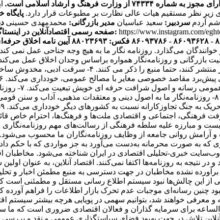
ره ۷۴۳۳۴ از وزارت فرهنگ و ارشاد اسلامی است.
ی زیر نظر مستقیم هیات عالی نظارت بر مطبوعات قرار دارد.
پایگاه خ
اشم آردم
سردبیر:
سعید عباسیان
مدیر بازرگانی:
محمدمهدی حسینی
دب
https://www.instagram.com/egh
صفحه رسمی اقتصادآنلاین در اینستاگرام:
آیین نامه اخلاق حرفه‌ای
ر خوانندگان می‌گذارد. روزنامه نگار ما به هیچ وجه جناحی عمل نم
یک فعالیت بازرگانی و روزنامه‌نگار همواره براساس وجدان اخلاق عمل می‌ک
هستند. ۳- روزنامه‌نگاران اقتصاد آنلاین اگر اخباری را از 
انتشار مطالب یا 
و مصالح همگانی از اصول شرافت حرفه‌ای خویشتن تبعیت می‌کند. ۸- روزنامه‌نگار ما به اصول دینی و
ت
باری که به صورت محرمانه به‌دست می‌آورد به جز مواردی که با حکم 
ه عنوان پر بازدیدترین وب‌سایت خبری-تحلیلی اقتصادی در ایران شناخته می‌شود.
ز برآورده نشده مخاطبان در جهت دسترسی به منبع مطمئن اخبار و تحل
کی از این چالش‌ها نبود سیستم اطلاع رسانی مستقل و مطمئنی است که 
 نبود چنین رسانه‌ای موجبات عدم تحرک بازار اطلاعات را فراهم آورده 
 معرفی خواهند شد، بتوانیم سهمی در پویایی هرچه بیشتر سیستم اقتص
‌الساعه برای سرمایه گذاران و فعالان اقتصادی ضروری است که ما س
 آنلاین تلاش در جهت بهبود فضای سیاستگذاری عمومی و نقد و بررسی ا