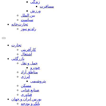
زندگی
مسافرت
ورزش
بین الملل
سیاست
تجارت‌خانه
راه نو نیوز
تجارت
کارآفرینی
اشتغال
بازرگانی
حمل و نقل
خودرو
مناطق آزاد
انرژی
پتروشیمی
مسکن
صنایع غذایی
فناوری
بورس ایران و جهان
بانک و بودجه