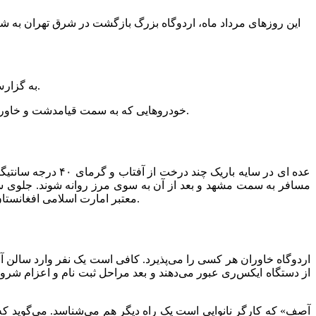
این روزهای مرداد ماه، اردوگاه بزرگ بازگشت در شرق تهران به ش
به گزارش اقتصادآنلاین به نقل از همشهری،محدوده گردنه تنباکویی در جاده وسیع امام رضا پر از تعمیرگاه‌های خودرو، گاراژهای کامیون و انبار است.
خودروهایی که به سمت قیامدشت و خاورشهر می‌روند از اینجا می‌گذرند اما جمعیتی که تا یک ماه قبل در مقابل مرکز بازگشت امام رضا (ع) تجمع کرده بود، اکنون به چشم نمی‌خورد.
عده ای در سایه با
مسافر به سمت مشهد و بعد از آن به سوی مرز روانه شوند. جلوی سالن 
معتبر امارت اسلامی افغانستان با مهر روادید تا اسفند ۱۴۰۴ دارد. در این ۳۰ سالی که در ایران زندگی کرده هم همیشه مدارکش را به روز نگه داشته و خیالش راحت است.
اردوگاه خاوران هر کسی را می‌پذیرد. کافی است یک نفر وارد سالن
از دستگاه ایکس‌ری عبور می‌دهند و بعد مراحل ثبت نام و اعزام شروع 