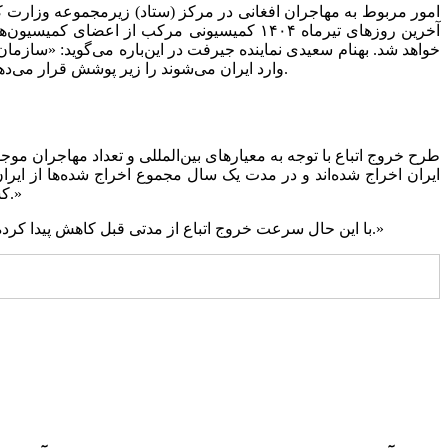
امور مربوط به مهاجران افغانی در مرکز (ستاد) زیرمجموعه وزارت ک
آخرین روزهای تیرماه ۱۴۰۴ کمیسیونی مرکب ا
خواهد شد. بهنام سعیدی نماینده جیرفت در این‌باره می‌گوید: «سازما
وارد ایران می‌شوند را زیر پوشش قرار می‌دهد.» از سوی دیگر برخی نمایندگان مجلس نیز با بررسی تشکیل این سازمان در کمیسیون‌ها مخالف و خواستار طرح آن در صحن علنی هستند.
کشور در این‌باره می‌گوید: «تا نیمه اول سال ۲ میلیون نفر از اتباع را تعیین تکلیف می‌کنیم. هدف ما رسیدن به عدد ۳ میلیون مهاجر مجاز است.»
با این حال سرعت خروج اتباع از مدتی قبل کاهش پیدا کرده است. یار احمدی تاکید می‌کند: «در یک روز ۲۹ هزار نفر خروج از کشور داشتیم که نقطه اوج بود و الان این عدد به ۱۳ هزار نفر رسیده است.»