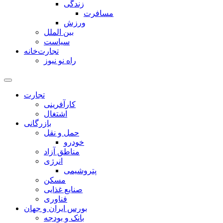
زندگی
مسافرت
ورزش
بین الملل
سیاست
تجارت‌خانه
راه نو نیوز
تجارت
کارآفرینی
اشتغال
بازرگانی
حمل و نقل
خودرو
مناطق آزاد
انرژی
پتروشیمی
مسکن
صنایع غذایی
فناوری
بورس ایران و جهان
بانک و بودجه