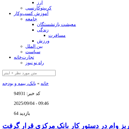
ارز
کریپتوکارنسی
آموزش کسب‌وکار
جامعه
معیشت بازنشستگان
زندگی
مسافرت
ورزش
بین الملل
سیاست
تجارت‌خانه
راه نو نیوز
خانه
»
بانک، بیمه و بودجه
کد خبر: 94931
2025/09/04 - 09:46
64 بازدید
ریز وام در دستور کار بانک مرکزی قرار گرفت