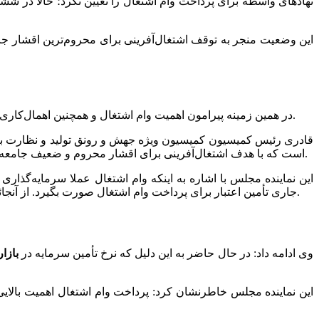
نهادهای واسطه برای پرداخت وام اشتغال را تعیین نکرد؛ حالا در شش
این وضعیت منجر به توقف اشتغال‌آفرینی برای محروم‌ترین اقشار جا
در همین زمینه پیرامون اهمیت وام اشتغال و همچنین اهمال‌کاری شبکه بانکی در پرداخت وام اشتغال با آقای جعفر قادری نایب رئیس کمیسیون اقتصادی مجلس به گفتگو پرداختیم که در ادامه خواهید خواند.
است که با هدف اشتغال‌آفرینی برای اقشار محروم و ضعیف جامعه ایجاد شد و اهداف آن در سال‌های اخیر با واسطه‌گری نهادهای حمایتی عمومی از این مددجویان تحقق یافت و انحراف آن نیز بسیار کم است.
جاری تأمین اعتبار برای پرداخت وام اشتغال صورت بگیرد. از آنجائیکه وام اشتغال مصرف محور نیست و مجدداً مبالغ برگشت داده می‌شوند، زمینه برای سرمایه‌گذاری مجدد در حوزه‌های مولد ایجاد می‌شود.
وی ادامه داد: در حال حاضر به این دلیل که نرخ تأمین سرمایه در
بازار
این نماینده مجلس خاطرنشان کرد: پرداخت وام اشتغال اهمیت بالایی 