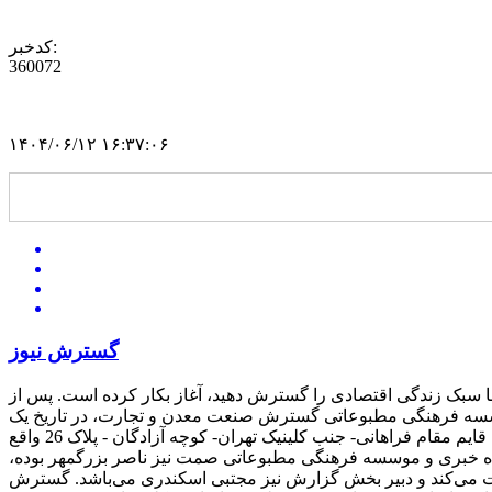
کدخبر:
360072
۱۴۰۴/۰۶/۱۲ ۱۶:۳۷:۰۶
گسترش نیوز
سبک زندگی اقتصادی را گسترش دهید، آغاز بکار کرده است. پس از
سه فرهنگی مطبوعاتی گسترش صنعت معدن و تجارت، در تاریخ یک
اردیبهشت سال 1394 به شماره ثبت 35854 و شناسه ملی 14004862024 به ثبت رسیده است. دفتر مرکزی این موسسه در تهران- خیابان قایم مقام فراهانی- جنب کلینیک تهران- کوچه آزادگان - پلاک 26 واقع
 خبری و موسسه فرهنگی مطبوعاتی صمت نیز ناصر بزرگمهر بوده،
ت می‌کند و دبیر بخش گزارش نیز مجتبی اسکندری می‌باشد. گسترش