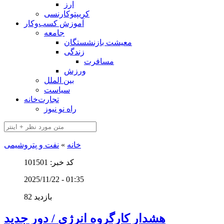
ارز
کریپتوکارنسی
آموزش کسب‌وکار
جامعه
معیشت بازنشستگان
زندگی
مسافرت
ورزش
بین الملل
سیاست
تجارت‌خانه
راه نو نیوز
خانه
»
نفت و پتروشیمی
کد خبر: 101501
2025/11/22 - 01:35
82 بازدید
هشدار کارگروه انرژی / دور جدید