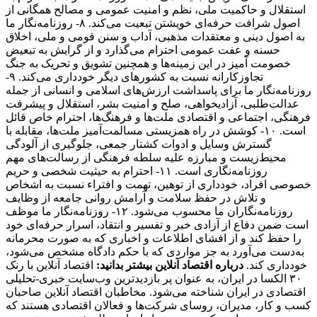
استقلال و حاکمیت ملی، نظم و امنیت عمومی و مصالح همگانی از
اصول شرافت حرفه‌ای خویشتن تبعیت می‌کند. ۸- روزنامه‌نگار ما
به اصول دینی و معتقدات مذهبی، آداب و سنن قومی و ملی، اخلاق
حسنه و عفت عمومی احترام می‌گذارد و از گرایش به تبعیض
خصومت آمیز در این زمینه‌ها و همچنین تشویق و تحریک به جنگ
تجاوزکارانه نسبت به کشورهای دیگر خودداری می‌کند. ۹-
روزنامه‌نگار ما برای پاسداشت ارزش‌های اسلامی و انسانی از جمله
عدالت‌طلبی، آزادیخواهی، صلح و امنیت بشر، استقلال و پیشرفت
فرهنگی، اجتماعی و اقتصادی ملت‌ها و فرهنگ‌ها، احترام خاص قائل
است. ۱۰- کوشش در راه همزیستی مسالمت‌آمیز ملت‌ها، مقابله با
گسترش وسایل و ادوات کشتار جمعی، جلوگیری از آلودگی
محیط‌زیست و مبارزه علیه سلطه فرهنگی از رسالت‌های مهم
روزنامه‌نگاری است. ۱۱- احترام به حیثیت شخصی و حریم
خصوصی افراد، خودداری از توهین، تهمت و افتراء نسبت به اشخاص
و تلاش در حفظ سلامت و آرامش روانی جامعه از وظایف
روزنامه‌نگاران ما محسوب می‌شود. ۱۲- روزنامه‌نگار ما موظف
است ضمن دفاع از آزادی خبر و تفسیر و انتقاد، اسرار حرفه‌ای خود
را حفظ کند و از افشای اطلاعات و اخباری که به صورت محرمانه
به‌دست می‌آورد به جز مواردی که با حکم دادگاه مشخص می‌شود،
خودداری کند.
درباره اقتصاد آنلاین بیشتر بدانید:
اقتصاد آنلاین با رنک
۳۰ الکسا در ایران، به عنوان پر بازدیدترین وب‌سایت خبری-تحلیلی
اقتصادی در ایران شناخته می‌شود. مخاطبان اقتصاد آنلاین صاحبان
کسب و کار، مدیران، روسای شرکت‌ها و فعالان اقتصادی هستند که