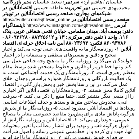
عباسیان / هاشم آردم
سردبیر:
سعید عباسیان
مدیر بازرگانی:
محمدمهدی حسینی
دبیر تحریریه:
عاطفه حسینی
اقتصادآنلاین در
صفحه رسمی اقتصادآنلاین در توییتر:
شبکه‌های مجازی:
صفحه رسمی اقتصادآنلاین در
https://twitter.com/eghtesad_online
آدرس
https://www.instagram.com/eghtesadonline_
اینستاگرام:
دفتر: یوسف آباد. میدان سلماس. خیابان فتحی شقاقی غربی. پلاک
۱۱۶. واحد ۱
تلفن دفتر مرکزی: ۱۳ و ۸۸۲۲۵۶۱۲ - ۸۶۰۹۳۶۲۸ -
۸۶۰۹۳۷۸۶ فکس: ۸۸۰۲۳۶۹۳
آیین نامه اخلاق حرفه‌ای اقتصاد
آنلاین
۱- روزنامه‌نگار ما به واقعیت‌های عینی توجه می‌کند و اخبار
صحیح و دقیق و تفسیرهای منطقی و منصفانه را در اختیار
خوانندگان می‌گذارد. روزنامه نگار ما به هیچ وجه جناحی عمل نمی
کند و تنها خط قرمز او قانون و خطوط مشخص شده توسط مقام
معظم رهبری است. ۲- روزنامه‌نگاری یک خدمت اجتماعی است، نه
یک فعالیت بازرگانی و روزنامه‌نگار همواره براساس وجدان اخلاق
عمل می‌کند. در این راستا بخش خبر و بخش بازرگانی در اقتصاد
آنلاین کاملا مجزا هستند. ۳- روزنامه‌نگاران اقتصاد آنلاین اگر اخباری
را از منبعی دیگر منتشر کنند، حتما منبع را ذکر می کنند. ۴- سرقت
ادبی، مخدوش ساختن متن‌ها و سندها و حذف اطلاعات اساسی
رویدادها در اقتصاد آنلاین مطرود است. ۵- روزنامه‌نگار ما از پذیرش
هرگونه پاداش مادی برای پیش‌برد مقاصد خصوصی مغایر با مصالح
عمومی، خودداری می‌کند. ۶- اقتصاد آنلاین و روزنامه نگارانش از
قبول هرگونه فشار و تهدید برای انتشار مطالب یا تغییر محتویات
آنها، خودداری کرده و از خط‌مشی عمومی رسانه و اصول شرافت
حرفه ای خویش تبعیت می‌کند. ۷- روزنامه‌نگار ما با احترام به