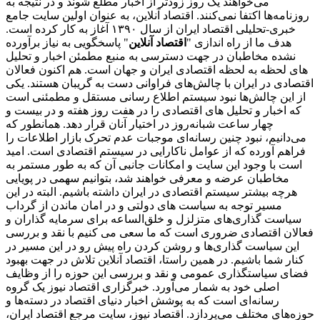
می‌خواهند یک روز زودتر از اخبار مطلع شوند و در نتیجه به
روزنامه‌ها اکتفا نمی‌کنند. اقتصاد آنلاین، به عنوان اولین سایت جامع
خبری-تحلیلی اقتصاد ایران از سال ۱۳۹۰ آغاز به کار کرده است.
هدف ما از راه اندازی "
اقتصاد آنلاین
" پاسخگویی به نیاز برآورده
نشده مخاطبان در جهت دسترسی به منبع مطمئن اخبار و تحلیل
های لحظه به لحظه اقتصادی ایران و جهان است. هم اکنون فعالان
اقتصادی در ایران با چالش‌های فراوانی دست به گریبان هستند. یکی
از این چالش‌ها نبود سیستم اطلاع رسانی مستقل و مطمئنی است
که اخبار و تحلیل های اقتصادی را در هفت روز هفته و در بیست و
چهار ساعت شبانه‌روز در اختیار آنان قرار دهد. همانطور که
می‌دانیم، نبود چنین رسانه‌ای موجبات عدم تحرک بازار اطلاعات را
فراهم آورده که از عوامل ناکارایی در سیستم اقتصادی است. امید
است با وجود این سایت و امکانات جانبی آن که به طور مستمر به
مخاطبان عرضه و معرفی خواهند شد، بتوانیم سهمی در پویایی
هرچه بیشتر سیستم اقتصادی در ایران داشته باشیم. البته در این
مسیر توجه به سیاست های دولتی و در امان ماندن از گرداب
سیاست گذاری‌های متزلزل و خلق‌الساعه برای سرمایه گذاران و
فعالان اقتصادی ضروری است که ما سعی می کنیم با نقد و بررسی
این سیاست گذاری‌ها و روشن کردن راه پیش رو در این مسیر در
کنار شما باشیم. در همین راستا، اقتصاد آنلاین تلاش در جهت بهبود
فضای سیاستگذاری عمومی و نقد و بررسی این حوزه را از وظایف
اصلی خود به شمار می‌آورد. خبرگزاری اقتصاد نیوز یک گروه
رسانه‌ای است که به پوشش اخبار دنیای اقتصاد در دسته‌ها و
حوزه‌های مختلف می‌پردازد. اقتصاد نیوز، سایت مرجع اقتصاد ایران،