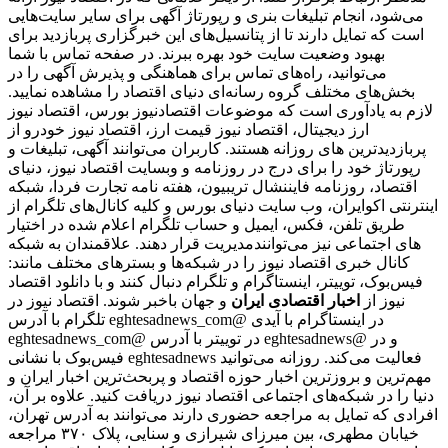
می‌شود، انجام تبلیغات بنری و رپورتاژ آگهی برای سایر سایت‌هایی
است که تمایل دارند تا از پتانسیل‌های این خبرگزاری پربازدید برای
بهبود وضعیت سایت خود بهره ببرند. در صفحه تماس با شما
می‌توانید، راه‌های تماس برای هماهنگی و پذیرش آگهی را در
بخش‌های مختلف گروه رسانه‌ای دنیای اقتصاد را مشاهده نمایید.
لازم به یادآوری است که موضوعات اقتصادنیوز بورس، اقتصاد نیوز
ارز دیجیتال، اقتصاد نیوز قیمت ارز، اقتصاد نیوز خودرو از
پربازدیدترین های روزانه هستند. کاربران می‌توانند آگهی، تبلیغات و
رپورتاژ خود را برای درج در روزنامه و وبسایت اقتصاد نیوز، دنیای
اقتصاد، روزنامه فایننشال تریبیون، هفته نامه تجارت فردا، شبکه
اینترنتی اکوایران، وب سایت دنیای بورس و کلیه کانال‌های تلگرام از
طریق تلفن، فکس، ایمیل و حساب تلگرام اعلام شده در اختیار
مدیریت قرار دهند. علاقمندان به شبکه‎‌های اجتماعی نیز می‌توانند
کانال خبری اقتصاد نیوز را در شبکه‌ها و بسترهای مختلف مانند:
فیس‌بوک، توییتر، اینستاگرام و تلگرام دنبال کنند و با دانلود اقتصاد
نیوز از
اخبار اقتصادی ایران
و جهان باخبر شوند. اقتصاد نیوز در
تلگرام با آدرس eghtesadnews_com@ در اینستاگرام با آیدی
eghtesadnews_com@ در توییتر با آدرس eghtesadnews@ و در
فیس‌بوک با نشانی eghtesadnews فعالیت می‌کند. روزانه می‌توانید
مهم‌ترین و بروزترین اخبار حوزه اقتصاد و پربحث‌ترین اخبار ایران و
دنیا را در شبکه‌های اجتماعی اقتصاد نیوز دریافت کنید. علاوه بر آن،
افرادی که تمایل به مراجعه حضوری دارند می‌توانند به آدرس تهران،
خیابان مطهری، بین میرزای شیرازی و سنایی، پلاک ۳۷۰ مراجعه