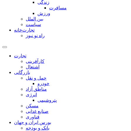
زندگی
مسافرت
ورزش
بین الملل
سیاست
تجارت‌خانه
راه نو نیوز
تجارت
کارآفرینی
اشتغال
بازرگانی
حمل و نقل
خودرو
مناطق آزاد
انرژی
پتروشیمی
مسکن
صنایع غذایی
فناوری
بورس ایران و جهان
بانک و بودجه