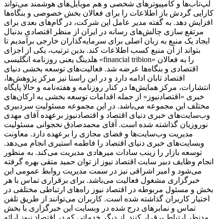
لپ‌تاب‌ها و کامپیوترهای شخصی و هم موبایل‌های هوشمند می‌تواند
کارایی گردش باز اطلاعات را برای فعالان بخش خصوصی و بنگاه‌ها
افزایش دهد. به گفته مدیر عامل این شرکت، در گام‌های بعدی برای
مرتفع سازی چالش‌های رسانه در ایران از منظر اقتصادی بدنبال
ایجاد یک منبع به زبان اصلی برای سرمایه‌گذاران خارجی برآمدیم تا
بتواند از آن منبع کسب اطلاعات کند. بدین ترتیب، یکی از اجزای
هلدینگ یعنی روزنامه انگلیسی «financial tribion» را به فعالان
اقتصادی و بنگاه‌ها عرضه شد. فعالیت‌های توسعه بخشی دنیای
اقتصاد تابان ادامه دارد و در این راستا نیز مرکز پژوهش‌ها،
انتشارات، مرکز همایش‌ها در کنار روزنامه و هفته‌نامه و حالا پایگاه
خبری «اقتصادنیوز» از جمله اقدامات توسعه بخشی به ارکان‌های
مختلف این مجموعه می‌باشد. در این مجموعه مسئولیت سردبیری
وب‌سایت‌های خبری دنیای اقتصاد و اقتصادنیوز برعهده آقای مهدی
نوروزیان گذاشته شده است. آقای محمدصادق نخجوانی مسئولیت
مدیریت وب‌سایت‌ها و فضای مجازی را برعهده دارد. معاونت
وبسایت‌های خبری دنیای اقتصاد را فاطمه استیری انجام می‌دهد.
توسعه بازار را زینب سادات میرهادی مدیریت می‌کند. به منظور
انجام وظایف دبیر سایت اقتصاد نیوز از توان حمید متقی بهره گرفته
می‌شود و امیر اشراقی نیز در سمت مدیریت روابط عمومی این
خبرگزاری مشغول فعالیت می‌باشد. برای برقراری تماس با هر
بخش و مسئول مربوطه در اقتصاد نیوز راه‌های ارتباطی مختلفی در
اختیار کاربران گذاشته شده است. کاربران می‌توانند از طریق تلفن
تماس و نمابرهای درج شده در وبسایت این خبرگزاری با بخش
مدنظر ارتباط برقرار کنند. از دیگر خدماتی که در اقتصاد نیوز ارائه