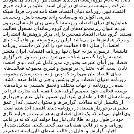
شرکت و مؤسسه رسانه‌ای در ایران است. علاوه بر سایت خبری
اقتصاد نیوز، روزنامه دنیای اقتصاد، هفته ‌نامه تجارت فردا، شبکه
اینترنتی اکوایران، وب‌سایت واحد توسعه دانش، وب‌سایت
همایش‌های دنیای اقتصاد، روزنامه انگلیسی ‌زبان فایننشال تریبون
نیز به عنوان زیرمجموعه‌های این گروه رسانه‌ای مشغول فعالیت
هستند. گروه دنیای اقتصاد همچنین دارای مرکز پژوهش‌ها، انتشارات
و مرکز همایش‌ها نیز می‌باشد. اولین زیرمجموعه این هلدینگ، دنیای
اقتصاد، از سال 1381 فعالیت خود را آغاز کرده است. روزنامه
فایننشال تریبیون، نیز به عنوان تنها روزنامه اقتصادی ایران منتشر
شده به زبان انگلیسی شناخته می‌شود. مدیر مسئول خبرگزاری
اقتصاد نیوز آقای علیرضا بختیاری، مدیرعامل شرکت دنیای اقتصاد
تابان است. آقای بختیاری در توضیح و تشریح مجموعه فعالیت‌های
دنیای اقتصاد بیان می‌دارند که: پس از به ثبات رسیدن مجموعه
روزنامه «دنیای اقتصاد» برای پوشش و جبران نقاط ضعف کشف
شده در روزنامه از جهات مختلف و تحقق بخشیدن به برنامه‌های
توسعه فعالیت خود، تصمیم گرفته شد تا هفته نامه تجارت فردا در
تیرماه سال 1391 راه‌اندازی شود. این تصمیم بدلیل عدم برخورداری
از پتانسیل ارائه مقالات، گزارش‌ها و محتوای تحلیلی که از عمق
بیشتری برخوردار هستند، در روزنامه دنیای اقتصاد اخذ شده است.
وی اظهار می‌کند که یک فعال اقتصادی به هر ترتیب در فرآیند کاری
خود در طول روز به اطلاعاتی نیاز پیدا خواهد کرد که نه در قالب
روزنامه و نه در قالب هفته‌نامه نمی‌گنجد. پکیجی تشکیل شده از
اخبار، گزارش و تحلیل در قالب بسته‌ای قابل استفاده هم در