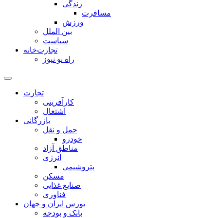
زندگی
مسافرت
ورزش
بین الملل
سیاست
تجارت‌خانه
راه نو نیوز
تجارت
کارآفرینی
اشتغال
بازرگانی
حمل و نقل
خودرو
مناطق آزاد
انرژی
پتروشیمی
مسکن
صنایع غذایی
فناوری
بورس ایران و جهان
بانک و بودجه