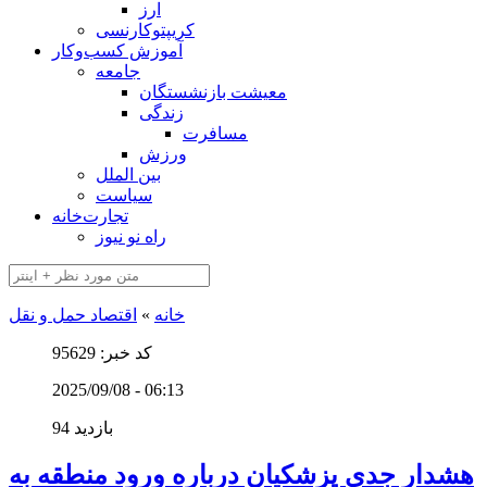
ارز
کریپتوکارنسی
آموزش کسب‌وکار
جامعه
معیشت بازنشستگان
زندگی
مسافرت
ورزش
بین الملل
سیاست
تجارت‌خانه
راه نو نیوز
خانه
»
اقتصاد حمل و نقل
کد خبر: 95629
2025/09/08 - 06:13
94 بازدید
هشدار جدی پزشکیان درباره ورود منطقه به