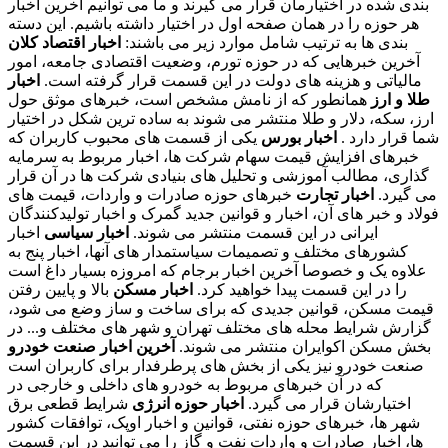
بندی شده در اختیارمان قرار می گیرند و ما می توانیم آخرین اخبار
هر حوزه را در همان صفحه اول در اختیار داشته باشیم. این دسته
بندی ها به ترتیب شامل موارد زیر می باشند:
اخبار اقتصاد کلان
آخرین خبرهایی که در حوزه تورم، وضعیت اقتصادی جامعه، امور
مالیاتی و هزینه های دولت در این قسمت قرار گرفته است.
اخبار
طلا و ارز
همانطور که از نامش مشخص است، خبرهای موثق حول
ارز، سکه، دلار و طلا منتشر می شوند به ساده ترین شکل در اختیار
شما قرار دارد .
اخبار بورس
یکی از قسمت های محبوب کاربران که
خبرهای افزایش قیمت سهام شرکت ها، اخبار مربوط به سرمایه
گذاری، مطالب آموزشی و تحلیل های بنیادی شرکت ها در آن قرار
می گیرد.
اخبار تجارت
خبرهای حوزه صادرات و واردات، قیمت های
فولاد و خبر های آن، اخبار و قوانین جدید گمرک و اخبار تولیدکنندگان
ایرانی در این قسمت منتشر می شوند.
اخبار سیاسی
اخبار
کشورهای مختلف و تصمیمات سیاستمدار های آنها، اخبار پنج به
علاوه یک و خصوصا آخرین اخبار برجام که امروزه بسیار داغ است
را در این قسمت پیدا خواهید کرد.
اخبار مسکن
بالا و پایین رفتن
قیمت مسکن، قوانین جدیدی که برای ساخت و ساز وضع می شود،
گزارش شرایط محله های مختلف تهران و شهر های مختلف و... در
بخش مسکن اکوایران منتشر می شوند.
آخرین اخبار صنعت خودرو
صنعت خودرو نیز یکی از بخش های پرطرفدار برای کاربران است
که در آن خبرهای مربوط به خودرو های داخلی و خارجی در
اختیارشان قرار می گیرد.
اخبار حوزه انرژی
شرایط قطعی برق
شهر ها، خبرهای حوزه نفتی، قوانین و اخبار اوپک، توافقات کشور
ها، اخبار صادرات و واردات نفت و گاز را می توانید در این قسمت