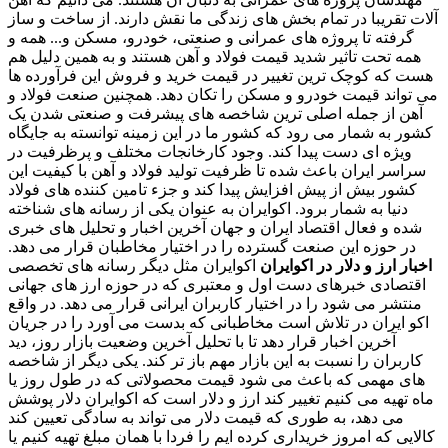
آلات تقریبا در تمام بخش های زندگی ما نقش دارند. از ساخت و ساز
گرفته تا پروژه های عمرانی و صنعتی، خودرو، مسکن و... همه و
همه تحت تاثیر شدید قیمت فولاد و آهن هستند و به همین دلیل هم
هست که کوچک ترین تغییر در قیمت خرید و فروش این فرآورده ها
می تواند قیمت خودرو و مسکن را تکان دهد. همچنین صنعت فولاد و
آهن از جمله اصلی ترین شاخصه های پیشرفت و صنعتی شدن یک
کشور به شمار می رود که کشور ما در این زمینه توانسته به جایگاه
ویژه ای دست پیدا کند. وجود کارخانجات مختلف و پرظرفیت در
سراسر ایران باعث شده تا ظرفیت تولید فولاد و آهن با کیفیت این
کشور بیش از پیش افزایش پیدا کند و جزء تامین کننده های فولاد
دنیا به شمار برود. اکوایران به عنوان یکی از رسانه های شناخته
شده و فعال اقتصاد ایران و جهان آخرین اخبار و تحلیل های خبری
در حوزه این صنعت گسترده را در اختیار مخاطبان قرار می دهد.
اخبار ارز و دلار در اکوایران
اکوایران مثل دیگر رسانه های تخصصی
اقتصادی خبرهای دست اول و معتبری که در حوزه ارز های جهانی
منتشر می شود را در اختیار کاربران ایرانی قرار می دهد. در واقع
اکو ایران در تلاش است مخاطبانی که بدست می آورد را در جریان
آخرین اخبار قرار دهد تا با تحلیل آخرین وضعیت بازار روز، دید
کاربران را نسبت به این بازار مهم باز تر کند. یکی دیگر از شاخصه
های مهمی که باعث می شود قیمت محصولاتی که در طول روز یا
ماه تهیه می کنیم تغییر کند ارز و دلار است که اکوایران دلار پوشش
می دهد، به طوری که قیمت دلار می تواند به سادگی تعیین کند
کالایی که امروز خریداری کرده ایم را فردا با همان مبلغ تهیه کنیم یا