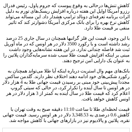
کاهش تنش‌ها درحالی به وقوع پیوست که جروم پاول، رئیس فدرال
رزرو آمریکا اوایل این هفته درباره افزایش ریسک‌های تورم به دلیل
اثرات برنامه تعرفه‌ای دونالد ترامپ هشدار داد. این مساله می‌تواند
کاهش نرخ بهره را برای بانک مرکزی آمریکا دشوارتر کند که تاثیر
منفی بر قیمت طلا دارد.
با این وجود، قیمت این فلز گرانبها همچنان در سال جاری 25 درصد
رشد داشته است و با رکورد 3500 دلار در هر اونس که در ماه آوریل
ثبت شد فاصله چندانی ندارد. در این هفته نشانه‌هایی وجود داشت
مبنی بر اینکه افزایش قیمت طلا سبب شده سرمایه‌گذاران پلاتین را
به عنوان یک دارایی امن ترجیح دهند.
بانک‌های مهم وال استریت درباره اینکه آیا طلا می‌تواند همچنان به
رکورد شکنی‌های خود ادامه دهند اختلاف نظر دارند. گلدمن ساکس
مجددا پیش‌بینی خود مبنی بر رسیدن قیمت جهانی طلا به 4 هزار دلار
در هر اونس تا سال آینده را تکرار کرد، در حالی که سیتی گروپ
اعلام کرد که قیمت طلا در سال آینده به کمتر از 3 هزار دلار در هر
اونس کاهش خواهد یافت.
قیمت لحظه‌ای طلا تا ساعت 11:10 دقیقه صبح به وقت تهران با
کاهش 0.6 درصدی به 3,348.53 دلار در هر اونس رسید. قیمت جهانی
نقره، پلاتین و پالادیوم نیز در بازارهای جهانی با کاهش مواجه شد.