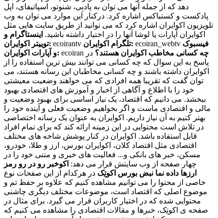
دهد که از جمله آنها می توان به پادبِی، شنوتو، اسپاتیفای، اپل
پادکست و کستباکس اشاره کرد. درکنار این موارد می توان به وب
تلویزیون اکوایران اشاره کرد که می توانید از طریق سایت هایی مثل
اکوایران آپارات یا لوشا آنها را در اختیار داشته باشید.
اینستاگرام و
فیسبوک
ecoiran_webtv
تلگرام اکوایران:
ecoirantv
توییتر اکوایران:
چه کسانی مخاطب اکوایران هستند؟
در
ecoiran
و آپارات اکوایران:
پاسخ به این سوال که چه کسانی می توانند بیش ترین استفاده را از
اکوایران داشته باشند و چه کسانی مخاطبان این رسانه هستند، می
توان گفت که تقریبا همه افرادی که می خواهند وضعیت معیشتی
خود را با اطلاع و آگاهی از اخبار و آموزش های اقتصادی بهبود
ببخشد. می دانیم که اقتصاد، یک نیاز اساسی برای بهبود وضعیت و
مالی و اقتصادی ماست و اگر بخواهیم وضعیت فعلی و آینده خود را
بهتر کنیم به آن نیاز داریم. اکوایران به عنوان یک رسانه اختصاصی
در تلاش است محتوایی در این زمینه ارائه کند که برای تمام افراد
قابل استفاده باشد. اکوایران در کنار پوشش شاخه های مختلف
اقتصادی مثل اقتصاد کلان، اکوایران بورس، ارز و طلا، خودرو،
مسکن، خبر های بانکی و... فعالیت های خبری و متنی خود را در
چهار صفحه از وب سایتش قرار می دهد:
اکوخبر
رو در رو
رمز
ارزها
داده نما
نبض بورس
اکوتِک
در هرکدام از این صفحات نوع
خاصی از محتوا را می توانیم مشاهده کنیم که علاوه بر حفظ تم و
موضوع اصلی که اقتصاد است، موضوعات مختلف دیگری چاشنی
محتوایی شده که در اختیار کاربران قرار می گیرد. برای مثال در
صفحه ی اکوتِک، خبرها و مقالات اقتصادی را مشاهده می کنیم که