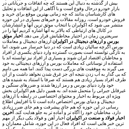
بیش از گذشته به دنبال این هستند که چه اتفاقات و جریاناتی در
بازار خودرو درحال وقوع است و با آگاهی از این اتفاقات و تحلیل
های کارشناسان بدانند که چه زمانی بهترین موقع برای خرید و
فروش خودرو است. روزانه مقالات و خبرهای بسیاری در این حوزه
منتشر می شود که اکوایران با انتخاب موثق ترین آنها و انتشارشان
در کانال های ارتباطی که بالاتر به آنها اشاره کردیم آنها را در
سریعترین زمان در اختیار مخاطبانش قرار می دهد.
اخبار موثق
بورس و ارزهای دیجیتال در اکوایران
ارزهای دیجیتال و معاملات
بورس اگرچه سالیان زیادی است که در دنیا خبرساز می شوند، اما
به تازگی توانسته است بصورت گسترده وارد دنیای یکسری از افراد
و مخاطبان اقتصاد ایران شوند و بسیاری از افراد نیز توانسته اند با
استفاده از نوساناتی که معاملات بورس و ارزهای دیجیتالی به خود
می گیرند به موفقیت های بزرگی دست پیدا کنند. اما همه می دانیم
که بی گدار به آب زدن نتیجه ای جز غرق شدن نخواهد داشت و از آن
طرف افراد بسیار زیادی هم هستند که صرفا با استناد به شنیده های
خود وارد دنیای بورس و رمز ارزها شدند و ضررهای سنگین و
غیرقابل جبرانی را متحمل شده اند. به همین دلیل هم اکوایران بخش
ویژه ای مربوط به اخبار و محتوای اختصاصی در رابطه با ارزهای
دیجیتال و دنیای بورس اختصاص داده است تا با افزایش اطلاع
رسانی در این حوزه که هم جای پیشرفت و هم جای ضرر زیادی
دارد، مخاطبان خود را آگاه تر و آماده تر به جلو هدایت کند.
آخرین
اخبار فولاد و صنعت در اکوایران
اخبار آهن و فولاد یکی دیگر از مهم
ترین خبر هایی است که افراد فعال در این حوزه، شامل معماران و
مهندسان پروژه های عمرانی به دنبال آن هستند. می دانیم که آهن