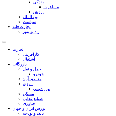
زندگی
مسافرت
ورزش
بین الملل
سیاست
تجارت‌خانه
راه نو نیوز
تجارت
کارآفرینی
اشتغال
بازرگانی
حمل و نقل
خودرو
مناطق آزاد
انرژی
پتروشیمی
مسکن
صنایع غذایی
فناوری
بورس ایران و جهان
بانک و بودجه