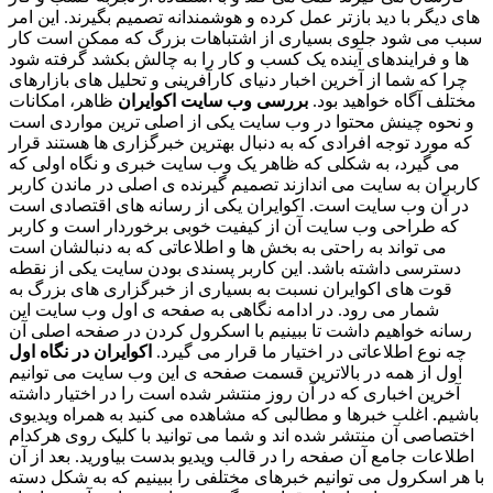
های دیگر با دید بازتر عمل کرده و هوشمندانه تصمیم بگیرند. این امر
سبب می شود جلوی بسیاری از اشتباهات بزرگ که ممکن است کار
ها و فرایندهای آینده یک کسب و کار را به چالش بکشد گرفته شود
چرا که شما از آخرین اخبار دنیای کارآفرینی و تحلیل های بازارهای
مختلف آگاه خواهید بود.
بررسی وب سایت اکوایران
ظاهر، امکانات
و نحوه چینش محتوا در وب سایت یکی از اصلی ترین مواردی است
که مورد توجه افرادی که به دنبال بهترین خبرگزاری ها هستند قرار
می گیرد، به شکلی که ظاهر یک وب سایت خبری و نگاه اولی که
کاربران به سایت می اندازند تصمیم گیرنده ی اصلی در ماندن کاربر
در آن وب سایت است. اکوایران یکی از رسانه های اقتصادی است
که طراحی وب سایت آن از کیفیت خوبی برخوردار است و کاربر
می تواند به راحتی به بخش ها و اطلاعاتی که به دنبالشان است
دسترسی داشته باشد. این کاربر پسندی بودن سایت یکی از نقطه
قوت های اکوایران نسبت به بسیاری از خبرگزاری های بزرگ به
شمار می رود. در ادامه نگاهی به صفحه ی اول وب سایت این
رسانه خواهیم داشت تا ببینیم با اسکرول کردن در صفحه اصلی آن
چه نوع اطلاعاتی در اختیار ما قرار می گیرد.
اکوایران در نگاه اول
اول از همه در بالاترین قسمت صفحه ی این وب سایت می توانیم
آخرین اخباری که در آن روز منتشر شده است را در اختیار داشته
باشیم. اغلب خبرها و مطالبی که مشاهده می کنید به همراه ویدیوی
اختصاصی آن منتشر شده اند و شما می توانید با کلیک روی هرکدام
اطلاعات جامع آن صفحه را در قالب ویدیو بدست بیاورید. بعد از آن
با هر اسکرول می توانیم خبرهای مختلفی را ببینیم که به شکل دسته