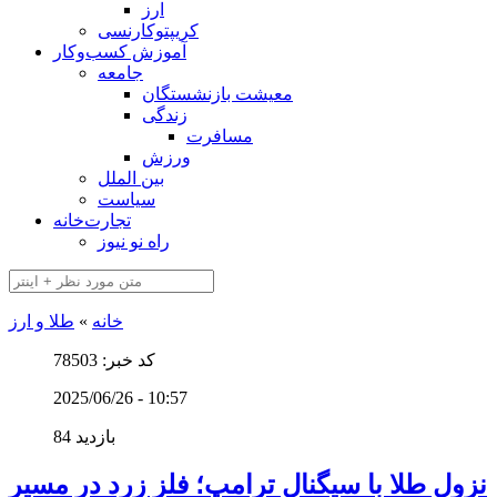
ارز
کریپتوکارنسی
آموزش کسب‌وکار
جامعه
معیشت بازنشستگان
زندگی
مسافرت
ورزش
بین الملل
سیاست
تجارت‌خانه
راه نو نیوز
خانه
»
طلا و ارز
کد خبر: 78503
2025/06/26 - 10:57
84 بازدید
نزول طلا با سیگنال ترامپ؛ فلز زرد در مسیر