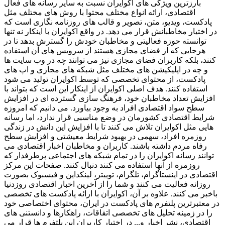
بارزترین ویژگی های اکوایران نسبت به سایر رسانه های فعال
اقتصادی، ارائه انواع مختلف محتوا با روش های مختلف مثل
پادکست، ویدیو، متن، تصویر و قالب های روزنامه نگاری است که
در اختیار مخاطبانش قرار می دهد. در واقع اکوایران با اینکار نه تنها
توانسته حوزه فعالیتی و مخاطبان خودش را گسترش بدهد تا در
هرجایی که از فضای مجازی هستند از سرویس های آن استفاده
کنند، بلکه کاربران فضای مجازی نیز می توانند چه در وب سایت ها
و چه در اپلیکیشن های مختلف مثل شبکه های مجازی و اپ های
پادکست، از محتوای تخصصی که توسط اکوایران تولید می شود
استفاده کنند. هدف اصلی اکوایران از اینکار این است که بتواند با
افزایش تعداد مخاطبان خود، فرهنگ سازی گسترده ای در افزایش
سطح سواد اقتصادی افراد به وجود بیاورد. می دانیم که امروزه
شرایط اقتصادی کشورمان در وضع مناسبی قرار ندارد، اما رسانه
هایی مثل اکوایران تلاش می کنند تا با افزایش این دانش در زندگی
روزمره افراد، سهمی در بهبود شرایط معیشتی و افزایش سطح
رفاه مردم داشته باشند. کاربران و مخاطبان اخبار اقتصادی می
توانند رسانه اکوایران را در تمام شبکه های اجتماعی پرطرفدار که
روزمره از آنها استفاده می کنند دنبال کنند. صفحات این مرکز
اقتصادی در اینستاگرام، تلگرام، توییتر، لینکداین و فیسبوک بصورت
روزانه فعالیت می کنند و شما را از آخرین اخبار اقتصادی روزدنیا
باخبر می کنند. علاوه بر آن، اکوایران با ارائه پادکست های تخصصی
در معتبرترین پلتفرم های پادکست در ایران، محتوای اختصاصی خود
را در زمینه تحلیل های تخصصی اتفاقات، راهکارها و دانستنی های
اقتصادی، نشر اخبار و... در اختیار کاربران این پلتفرم ها قرار می