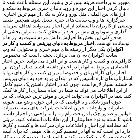
مجبور به پرداخت هزینه بیش تری باشیم. این مسئله باعث شده تا
دنبال کردن اخبار این حوزه و رویداد های خبری مربوط به سکه و
ارز های بین المللی مثل یورو و دلار به یکی از مهم ترین اخباری
خبرگزاری ها و وب سایت های خبری تبدیل شود. همچنین طیف
وسیعی از کاربران با استفاده از این اخبار می توانند اهداف سرمایه
گذاری و سودآوری بیش تر خود را محقق کنند، بنابراین بخشی از
هدف کلی این بخش ها افزایش دانش مردم نسبت به ارز ها و
نوسانات آنهاست.
اخبار مربوط به دنیای بیزینس و کسب و کار در
اکوایران
یکی دیگر از زمینه های مهم خبری و محتوایی که وب
سایت اکوایران به آن می پردازد، بخشی است که مخصوص
کارآفرینان و کسب و کار هاست و این افراد می توانند آخرین اخبار
اقتصادی مربوط به آنها را در اختیار داشته باشند. دنبال کردن این
اخبار برای کارآفرینان و خصوصا مدیران کسب و کار های نوپا یا
استارتاپ های تازه تاسیس که در ابتدای ورود خود به دنیای بیزینس
ها هستند بسیار لازم است، چون که در اختیار داشتن یک منبع کامل
از این اطلاعات می تواند به شما در انجام بسیاری از کار ها کمک
کند. شما در اکوایران می توانید آخرین و موثق ترین خبرهایی که در
حوزه امور بانکی و یا قوانینی که در این حوزه وضع می شوند،
صادرات و واردات، آخرین اطلاعات شرکت های بیمه، تغییرات
قوانین و صدور چک یا دریافت وام و... را به راحتی در اختیار داشته
باشید تا بسته به نوع فعالیتتان از این اطلاعات استفاده کنید. مزیتی
که مطالعه این اخبار و اطلاعات برای شرکت ها و کسب و کارها
دارد این است که به آنها در تصمیم گیری های مهمی که برای آینده
کارشان می گیرند کمک می کند و با استفاده از تجربه کسب و کار