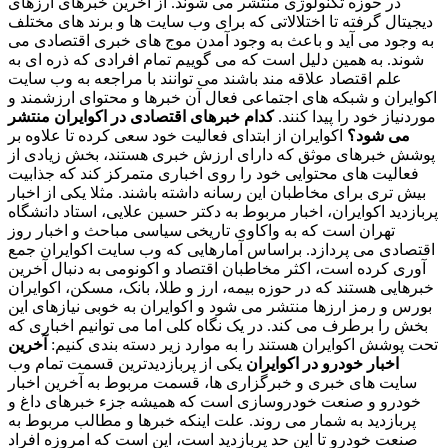
در حوزه تکنولوژی منتشر می شوند. از آخرین خبرهای ارزهای
دیجیتال گرفته تا اختلالاتی که برای وب سایت ها و برند های مختلف
به وجود می آید و باعث به وجود آمدن موج های خبری اقتصادی می
شوند. به همین دلیل است که می گوییم تمام افرادی که ذره ای به
علم اقتصاد علاقه مند باشند می توانند با مراجعه به وب سایت
اکوایران و شبکه های اجتماعی فعال آن خبرها و محتوای ارزشمند و
موردنیاز خود را پیدا کنند.
کدام خبرهای اقتصادی در اکوایران منتشر
می شود؟
اکوایران از ابتدای فعالیت خود سعی کرده تا علاوه بر
پوشش خبرهای موثق که دارای ارزش خبری هستند، بخش زیادی از
فعالیت های محتوایی خود را روی اخباری متمرکز کند که جذابیت
بیش تری برای مخاطبان این رسانه داشته باشند. مثلا یکی از اخبار
پربازدید اکوایران، اخبار مربوط به دکتر حسین علایی، استاد دانشگاه
تهران است که به واکاوی تاریخی سیاسی مباحث و اخبار روز
اقتصادی می پردازد. براساس آمارهایی که وب سایت اکوایران جمع
آوری کرده است، اکثر مخاطبان اقتصاد و اکونومی به دنبال آخرین
خبرهایی هستند که در حوزه بیمه، ارز و طلا، بانک، مسکن، اکوایران
بورس و رمز ارزها منتشر می شود و اکوایران به خوبی نیازهای این
بخش را برطرف می کند. در یک نگاه کلی اما می توانیم اخباری که
تحت پوشش اکوایران هستند را به موارد زیر دسته بندی کنیم:
آخرین
اخبار خودرو در اکوایران
یکی از پربازدیدترین قسمت تمام وب
سایت های خبری و خبرگزاری ها، قسمت مربوط به آخرین اخبار
خودرو و صنعت خودروسازی است که همیشه جزء خبرهای داغ و
پربازدید به شمار می روند. علت اینکه خبرها و مطالب مربوط به
صنعت خودرو تا این حد پربازدید است، این است که امروزه افراد