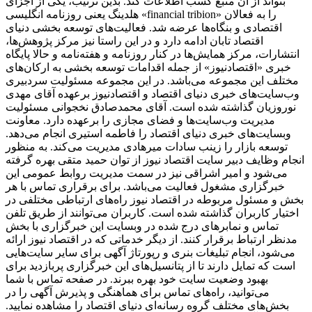
بتواند از آن منبع کسب اطلاعات کند. بدین ترتیب، یکی از اجزای
هلدینگ یعنی روزنامه انگلیسی «financial tribion» را به فعالان
اقتصادی و بنگاه‌ها عرضه شد. فعالیت‌های توسعه بخشی دنیای
اقتصاد تابان ادامه دارد و در این راستا نیز مرکز پژوهش‌ها،
انتشارات، مرکز همایش‌ها در کنار روزنامه و هفته‌نامه و حالا پایگاه
خبری «اقتصادنیوز» از جمله اقدامات توسعه بخشی به ارکان‌های
مختلف این مجموعه می‌باشد. در این مجموعه مسئولیت سردبیری
وب‌سایت‌های خبری دنیای اقتصاد و اقتصادنیوز برعهده آقای مهدی
نوروزیان گذاشته شده است. آقای محمدصادق نخجوانی مسئولیت
مدیریت وب‌سایت‌ها و فضای مجازی را برعهده دارد. معاونت
وبسایت‌های خبری دنیای اقتصاد را فاطمه استیری انجام می‌دهد.
توسعه بازار را زینب سادات میرهادی مدیریت می‌کند. به منظور
انجام وظایف دبیر سایت اقتصاد نیوز از توان حمید متقی بهره گرفته
می‌شود و امیر اشراقی نیز در سمت مدیریت روابط عمومی این
خبرگزاری مشغول فعالیت می‌باشد. برای برقراری تماس با هر
بخش و مسئول مربوطه در اقتصاد نیوز راه‌های ارتباطی مختلفی در
اختیار کاربران گذاشته شده است. کاربران می‌توانند از طریق تلفن
تماس و نمابرهای درج شده در وبسایت این خبرگزاری با بخش
مدنظر ارتباط برقرار کنند. از دیگر خدماتی که در اقتصاد نیوز ارائه
می‌شود، انجام تبلیغات بنری و رپورتاژ آگهی برای سایر سایت‌هایی
است که تمایل دارند تا از پتانسیل‌های این خبرگزاری پربازدید برای
بهبود وضعیت سایت خود بهره ببرند. در صفحه تماس با شما
می‌توانید، راه‌های تماس برای هماهنگی و پذیرش آگهی را در
بخش‌های مختلف گروه رسانه‌ای دنیای اقتصاد را مشاهده نمایید.