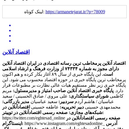
https://armanetejarat.ir/?p=78009
لینک کوتاه:
اقتصاد آنلاین
اقتصاد آنلاین پرمخاطب ترین رسانه اقتصادی در ایران
اقتصاد آنلاین
دارای مجوز به شماره ۷۴۳۳۴ از وزارت فرهنگ و ارشاد اسلامی
است.
این پایگاه خبری از سال ۸۹ آغاز بکار کرده و هم اکنون
پرمخاطب ترین پایگاه خبری در حوزه اقتصاد محسوب می شود. این
پایگاه خبری زیر نظر مستقیم هیات عالی نظارت بر مطبوعات قرار
دارد.
پایگاه خبری اقتصاد آنلاین
صاحب امتیاز و مدیرمسئول:
مریم
کاظمی
شورای سیاستگذاری:
علی مروی / صادق الحسینی / سعید
عباسیان / هاشم آردم
سردبیر:
سعید عباسیان
مدیر بازرگانی:
محمدمهدی حسینی
دبیر تحریریه:
عاطفه حسینی
اقتصادآنلاین در
صفحه رسمی اقتصادآنلاین در توییتر:
شبکه‌های مجازی:
صفحه رسمی اقتصادآنلاین در
https://twitter.com/eghtesad_online
آدرس
https://www.instagram.com/eghtesadonline_
اینستاگرام:
دفتر: یوسف آباد. میدان سلماس. خیابان فتحی شقاقی غربی. پلاک