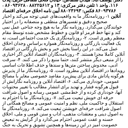
۱۱۶. واحد ۱
تلفن دفتر مرکزی: ۱۳ و ۸۸۲۲۵۶۱۲ - ۸۶۰۹۳۶۲۸ -
۸۶۰۹۳۷۸۶ فکس: ۸۸۰۲۳۶۹۳
آیین نامه اخلاق حرفه‌ای اقتصاد
آنلاین
۱- روزنامه‌نگار ما به واقعیت‌های عینی توجه می‌کند و اخبار
صحیح و دقیق و تفسیرهای منطقی و منصفانه را در اختیار
خوانندگان می‌گذارد. روزنامه نگار ما به هیچ وجه جناحی عمل نمی
کند و تنها خط قرمز او قانون و خطوط مشخص شده توسط مقام
معظم رهبری است. ۲- روزنامه‌نگاری یک خدمت اجتماعی است، نه
یک فعالیت بازرگانی و روزنامه‌نگار همواره براساس وجدان اخلاق
عمل می‌کند. در این راستا بخش خبر و بخش بازرگانی در اقتصاد
آنلاین کاملا مجزا هستند. ۳- روزنامه‌نگاران اقتصاد آنلاین اگر اخباری
را از منبعی دیگر منتشر کنند، حتما منبع را ذکر می کنند. ۴- سرقت
ادبی، مخدوش ساختن متن‌ها و سندها و حذف اطلاعات اساسی
رویدادها در اقتصاد آنلاین مطرود است. ۵- روزنامه‌نگار ما از پذیرش
هرگونه پاداش مادی برای پیش‌برد مقاصد خصوصی مغایر با مصالح
عمومی، خودداری می‌کند. ۶- اقتصاد آنلاین و روزنامه نگارانش از
قبول هرگونه فشار و تهدید برای انتشار مطالب یا تغییر محتویات
آنها، خودداری کرده و از خط‌مشی عمومی رسانه و اصول شرافت
حرفه ای خویش تبعیت می‌کند. ۷- روزنامه‌نگار ما با احترام به
استقلال و حاکمیت ملی، نظم و امنیت عمومی و مصالح همگانی از
اصول شرافت حرفه‌ای خویشتن تبعیت می‌کند. ۸- روزنامه‌نگار ما
به اصول دینی و معتقدات مذهبی، آداب و سنن قومی و ملی، اخلاق
حسنه و عفت عمومی احترام می‌گذارد و از گرایش به تبعیض
خصومت آمیز در این زمینه‌ها و همچنین تشویق و تحریک به جنگ