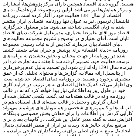
هستند. گروه دنیای اقتصاد همچنین دارای مرکز پژوهش‌ها، انتشارات
و مرکز همایش‌ها نیز می‌باشد. اولین زیرمجموعه این هلدینگ، دنیای
اقتصاد، از سال 1381 فعالیت خود را آغاز کرده است. روزنامه
فایننشال تریبیون، نیز به عنوان تنها روزنامه اقتصادی ایران منتشر
شده به زبان انگلیسی شناخته می‌شود. مدیر مسئول خبرگزاری
اقتصاد نیوز آقای علیرضا بختیاری، مدیرعامل شرکت دنیای اقتصاد
تابان است. آقای بختیاری در توضیح و تشریح مجموعه فعالیت‌های
دنیای اقتصاد بیان می‌دارند که: پس از به ثبات رسیدن مجموعه
روزنامه «دنیای اقتصاد» برای پوشش و جبران نقاط ضعف کشف
شده در روزنامه از جهات مختلف و تحقق بخشیدن به برنامه‌های
توسعه فعالیت خود، تصمیم گرفته شد تا هفته نامه تجارت فردا در
تیرماه سال 1391 راه‌اندازی شود. این تصمیم بدلیل عدم برخورداری
از پتانسیل ارائه مقالات، گزارش‌ها و محتوای تحلیلی که از عمق
بیشتری برخوردار هستند، در روزنامه دنیای اقتصاد اخذ شده است.
وی اظهار می‌کند که یک فعال اقتصادی به هر ترتیب در فرآیند کاری
خود در طول روز به اطلاعاتی نیاز پیدا خواهد کرد که نه در قالب
روزنامه و نه در قالب هفته‌نامه نمی‌گنجد. پکیجی تشکیل شده از
اخبار، گزارش و تحلیل در قالب بسته‌ای قابل استفاده هم در
لپ‌تاب‌ها و کامپیوترهای شخصی و هم موبایل‌های هوشمند می‌تواند
کارایی گردش باز اطلاعات را برای فعالان بخش خصوصی و بنگاه‌ها
افزایش دهد. به گفته مدیر عامل این شرکت، در گام‌های بعدی برای
مرتفع سازی چالش‌های رسانه در ایران از منظر اقتصادی بدنبال
ایجاد یک منبع به زبان اصلی برای سرمایه‌گذاران خارجی برآمدیم تا