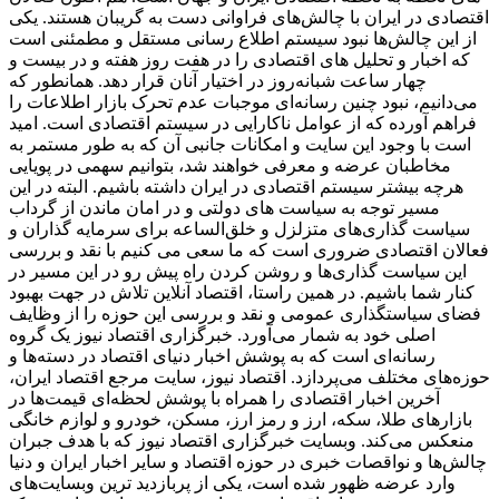
اقتصادی در ایران با چالش‌های فراوانی دست به گریبان هستند. یکی
از این چالش‌ها نبود سیستم اطلاع رسانی مستقل و مطمئنی است
که اخبار و تحلیل های اقتصادی را در هفت روز هفته و در بیست و
چهار ساعت شبانه‌روز در اختیار آنان قرار دهد. همانطور که
می‌دانیم، نبود چنین رسانه‌ای موجبات عدم تحرک بازار اطلاعات را
فراهم آورده که از عوامل ناکارایی در سیستم اقتصادی است. امید
است با وجود این سایت و امکانات جانبی آن که به طور مستمر به
مخاطبان عرضه و معرفی خواهند شد، بتوانیم سهمی در پویایی
هرچه بیشتر سیستم اقتصادی در ایران داشته باشیم. البته در این
مسیر توجه به سیاست های دولتی و در امان ماندن از گرداب
سیاست گذاری‌های متزلزل و خلق‌الساعه برای سرمایه گذاران و
فعالان اقتصادی ضروری است که ما سعی می کنیم با نقد و بررسی
این سیاست گذاری‌ها و روشن کردن راه پیش رو در این مسیر در
کنار شما باشیم. در همین راستا، اقتصاد آنلاین تلاش در جهت بهبود
فضای سیاستگذاری عمومی و نقد و بررسی این حوزه را از وظایف
اصلی خود به شمار می‌آورد. خبرگزاری اقتصاد نیوز یک گروه
رسانه‌ای است که به پوشش اخبار دنیای اقتصاد در دسته‌ها و
حوزه‌های مختلف می‌پردازد. اقتصاد نیوز، سایت مرجع اقتصاد ایران،
آخرین اخبار اقتصادی را همراه با پوشش لحظه‌ای قیمت‌ها در
بازارهای طلا، سکه، ارز و رمز ارز، مسکن، خودرو و لوازم خانگی
منعکس می‌کند. وبسایت خبرگزاری اقتصاد نیوز که با هدف جبران
چالش‌ها و نواقصات خبری در حوزه اقتصاد و سایر اخبار ایران و دنیا
وارد عرضه ظهور شده است، یکی از پربازدید ترین وبسایت‌های