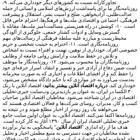
تجاوزکارانه نسبت به کشورهای دیگر خودداری می‌کند. ۹-
روزنامه‌نگار ما برای پاسداشت ارزش‌های اسلامی و انسانی از جمله
عدالت‌طلبی، آزادیخواهی، صلح و امنیت بشر، استقلال و پیشرفت
فرهنگی، اجتماعی و اقتصادی ملت‌ها و فرهنگ‌ها، احترام خاص قائل
است. ۱۰- کوشش در راه همزیستی مسالمت‌آمیز ملت‌ها، مقابله با
گسترش وسایل و ادوات کشتار جمعی، جلوگیری از آلودگی
محیط‌زیست و مبارزه علیه سلطه فرهنگی از رسالت‌های مهم
روزنامه‌نگاری است. ۱۱- احترام به حیثیت شخصی و حریم
خصوصی افراد، خودداری از توهین، تهمت و افتراء نسبت به اشخاص
و تلاش در حفظ سلامت و آرامش روانی جامعه از وظایف
روزنامه‌نگاران ما محسوب می‌شود. ۱۲- روزنامه‌نگار ما موظف
است ضمن دفاع از آزادی خبر و تفسیر و انتقاد، اسرار حرفه‌ای خود
را حفظ کند و از افشای اطلاعات و اخباری که به صورت محرمانه
به‌دست می‌آورد به جز مواردی که با حکم دادگاه مشخص می‌شود،
خودداری کند.
درباره اقتصاد آنلاین بیشتر بدانید:
اقتصاد آنلاین با رنک
۳۰ الکسا در ایران، به عنوان پر بازدیدترین وب‌سایت خبری-تحلیلی
اقتصادی در ایران شناخته می‌شود. مخاطبان اقتصاد آنلاین صاحبان
کسب و کار، مدیران، روسای شرکت‌ها و فعالان اقتصادی هستند که
می‌خواهند یک روز زودتر از اخبار مطلع شوند و در نتیجه به
روزنامه‌ها اکتفا نمی‌کنند. اقتصاد آنلاین، به عنوان اولین سایت جامع
خبری-تحلیلی اقتصاد ایران از سال ۱۳۹۰ آغاز به کار کرده است.
هدف ما از راه اندازی "
اقتصاد آنلاین
" پاسخگویی به نیاز برآورده
نشده مخاطبان در جهت دسترسی به منبع مطمئن اخبار و تحلیل
های لحظه به لحظه اقتصادی ایران و جهان است. هم اکنون فعالان