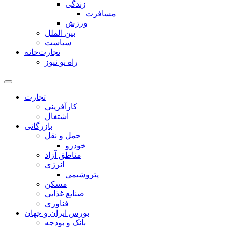
زندگی
مسافرت
ورزش
بین الملل
سیاست
تجارت‌خانه
راه نو نیوز
تجارت
کارآفرینی
اشتغال
بازرگانی
حمل و نقل
خودرو
مناطق آزاد
انرژی
پتروشیمی
مسکن
صنایع غذایی
فناوری
بورس ایران و جهان
بانک و بودجه