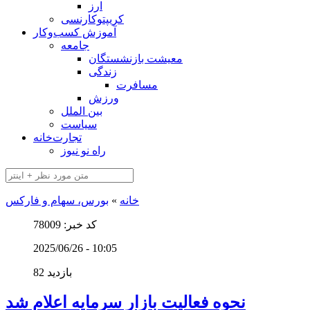
ارز
کریپتوکارنسی
آموزش کسب‌وکار
جامعه
معیشت بازنشستگان
زندگی
مسافرت
ورزش
بین الملل
سیاست
تجارت‌خانه
راه نو نیوز
خانه
»
بورس، سهام و فارکس
کد خبر: 78009
2025/06/26 - 10:05
82 بازدید
نحوه فعالیت بازار سرمایه اعلام شد