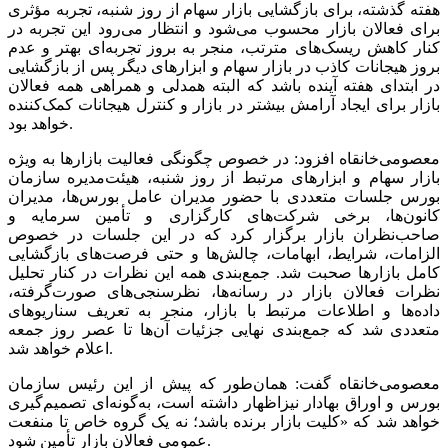
هفته گذشته، برای بازگشایی بازار سهام از روز شنبه، تجربه مؤثری
برای فعالان بازار محسوب می‌شود و انتظار می‌رود این تجربه در
کنار کاهش ریسک‌های مترتب، منجر به بروز تجربه‌ای بهتر و عدم
بروز هیجانات کاذب در بازار سهام و ابزارهای دیگر پس از بازگشایی
در ابتدای هفته آینده باشد که البته همدلی و همراهی همه فعالان
بازار برای ایجاد آرامش بیشتر در بازار و کنترل هیجانات کمک‌کننده
خواهد بود.
معصومی‌خانقاه افزود: در خصوص چگونگی فعالیت بازارها به ویژه
بازار سهام و ابزارهای مرتبط از روز شنبه، هیئت‌مدیره سازمان
بورس جلسات متعددی با حضور مدیران عامل بورس‌ها، مدیران
کانون‌ها، برخی شرکت‌های کارگزاری و تأمین سرمایه و
صاحب‌نظران بازار برگزار کرد که در این جلسات در خصوص
الزامات، شرایط، ابهامات، چالش‌ها و حتی فرصت‌های بازگشایی
کامل بازارها صحبت شد. جمع‌بندی همه این نظرات در کنار تحلیل
نظرات فعالان بازار در رسانه‌ها، نظرسنجی‌های صورت‌گرفته،
داده‌ها و اطلاعات مرتبط با بازار، منجر به تعریف سناریوهای
متعددی شد که جمع‌بندی نهایی جزئیات آن‌ها تا عصر روز جمعه
اعلام خواهد شد.
معصومی‌خانقاه گفت: همان‌طور که پیش از این رئیس سازمان
بورس و اوراق بهادار نیزاظهار داشته است، به‌گونه‌ای تصمیم‌گیری
خواهد شد که «کلیت بازار برنده باشد؛ نه یک گروه خاص تا منفعت
عمومی فعالان بازار تأمین شود.