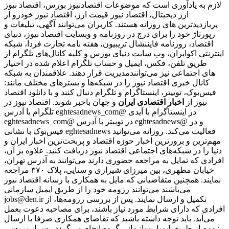
لازم به یادآوری است که موضوعات اقتصادنیوز بورس، اقتصاد نیوز
ارز دیجیتال، اقتصاد نیوز قیمت ارز، اقتصاد نیوز خودرو از
پربازدیدترین های روزانه هستند. کاربران می‌توانند آگهی، تبلیغات و
رپورتاژ خود را برای درج در روزنامه و وبسایت اقتصاد نیوز، دنیای
اقتصاد، روزنامه فایننشال تریبیون، هفته نامه تجارت فردا، شبکه
اینترنتی اکوایران، وب سایت دنیای بورس و کلیه کانال‌های تلگرام از
طریق تلفن، فکس، ایمیل و حساب تلگرام اعلام شده در اختیار
مدیریت قرار دهند. علاقمندان به شبکه‎‌های اجتماعی نیز می‌توانند
کانال خبری اقتصاد نیوز را در شبکه‌ها و بسترهای مختلف مانند:
فیس‌بوک، توییتر، اینستاگرام و تلگرام دنبال کنند و با دانلود اقتصاد
نیوز از
اخبار اقتصادی ایران
و جهان باخبر شوند. اقتصاد نیوز در
تلگرام با آدرس eghtesadnews_com@ در اینستاگرام با آیدی
eghtesadnews_com@ در توییتر با آدرس eghtesadnews@ و در
فیس‌بوک با نشانی eghtesadnews فعالیت می‌کند. روزانه می‌توانید
مهم‌ترین و بروزترین اخبار حوزه اقتصاد و پربحث‌ترین اخبار ایران و
دنیا را در شبکه‌های اجتماعی اقتصاد نیوز دریافت کنید. علاوه بر آن،
افرادی که تمایل به مراجعه حضوری دارند می‌توانند به آدرس تهران،
خیابان مطهری، بین میرزای شیرازی و سنایی، پلاک ۳۷۰ مراجعه
نمایند. همچنین متقاضیانی که مایل به همکاری با رسانه‌ اقتصاد نیوز
می‌باشند می‌توانند رزومه خود را از طریق ایمیل سازمانی
jobs@den.ir تکمیل و ارسال نمایند. پس از بررسی رزومه‌ها، از
افرادی که دارای شرایط مورد نیاز باشند، برای مصاحبه دعوت بعمل
می‌آید. باید توجه داشته باشید که تقاضای همکاری صرفا با ارسال
رزومه از طریق ایمیل سازمانی گروه انجام می‌گردد. پس از بررسی