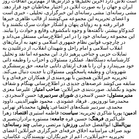
است تلاش دارد آخرین تحلیل‌ها و گزارش‌ها از مهم‌ترین اتفاقات روز
ایران و جهان را به صورت آنلاین در اختیار مخاطبان خود قرار دهد.
مشی رسانه‌ای: مشی رسانه‌ای این خبرگزاری، تحلیلی - خبری است
و اعضای تحریریه این مجموعه می‌کوشند از قالب ظاهری خبرها
فراتر رفته و به زوایای پنهان و آشکار حوادث سرک بکشند و با
کندوکاو بیشتر، ناگفته‌ها و وجوه نامکشوف وقایع و حوادث را بیابند.
این مجموعه رسانه‌ای خود را در امر اطلاع‌رسانی مستقل می‌داند و
در چارچوب قوانین نظام جمهوری اسلامی و تعهد به آرمان‌های
انقلاب اسلامی و امام راحل و شهیدان انقلاب، از درغلتیدن به
تمایلات حزبی و جناحی پرهیز دارد. این مجموعه اما نقد و تحلیل
کارشناسانه دستگاه‌ها، عملکرد مسئولان و احزاب را وظیفه ذاتی
خود می‌پندارد و آن را با هدف ارتقای دانایی جامعه، حق پرسشگری
شهروندان و وظیفه پاسخگویی مسئولان با جدیت دنبال می‌کند.
تحریریه خبرآنلاین همچنین با بهره‌مندی از همکاران حرفه‌ای و با
سابقه می‌کوشد عرصه‌های جدیدی در اطلاع‌رسانی بهنگام و شفاف
بجوید و بگشاید. صورت‌بندی خبرآنلاین:
صاحب امتیاز
: علیرضا معزی
مدیرمسئول:
حسن لاسجردی
شورای سردبیری:
حسن لاسجردی .
محمدرضا نوروزپور . فرهاد عشوندی . محمود ظهیرالدینی. داوود
محمدی. سردبیر شبکه‌های اجتماعی:
پایش:
محمدباقر تهرانی
ادمین:
پوریا شاکری تحریریه:
سیاست:
فاطمه استیری
اقتصاد:
زهرا
علی‌اکبری
فرهنگ:
حسین قره
جامعه:
مستوره برادران‌نصیری
بین‌الملل:
ابوالفضل خدایی
ورزش:
مرتضی رضایی
چند رسانه‌ای:
نوید صراف مرامنامه اخلاق حرفه‌ای خبرگزاری خبرآنلاین اعضای تحریریه «خبرآنلاین»، اعم از خبرنگاران، نویسندگان، عکاسان، دبیران و سردبیران، مجموعه اصول و معیارهای اخلاقی حرفه‌ای را با توجه به استانداردهای ‌این حرفه، به عنوان اصول اخلاقی خویش تلقی می‌کنند و رعایت آن را به عنوان مبانی مشترک حرفه‌ای وظیفه خود می‌دانند. این مرامنامه مقررات اداری یا مسائل انضباطی خبرآنلاین نیست، بلکه تنها اصول اخلاقی را تبیین می‌کند که روزنامه‌نگاران خبرآنلاین با رعایت آن، استقلال، اعتبار و درستکاری رسانه و مسئولیت‌ها و تحقق وظایف خود را تضمین می‌کنند. علاوه بر این، قانون مطبوعات و سایر قوانین مرتبط با فعالیت‌های رسانه‌ای نصب العین خبرآنلاین است. ۱. وظیفه آگاهی‌بخشی در راس وظایف حرفه روزنامه‌نگاری قرار گرفته است. انصاف و بی‌غرضی روزنامه‌نگار، خودداری وی از تبلیغ سیاسی و بازرگانی و مقاومت در برابر دیگر کانون‌های فشار، اصل خدشه‌ناپذیر روزنامه‌نگاران فعال در خبرآنلاین است. ۲. «خبرآنلاین» خود را متعهد می‌داند که با رعایت مفاد مرامنامه اخلاقی کلیه آحاد جامعه را مخاطب خود بداند و همواره در چارچوب قانون اساسی به اصول دینی و معتقدات مذهبی و آداب و سنن گروه‌های مختلف قومی و فرهنگی، احترام بگذارد. ۳. روزنامه‌نگاران خبرآنلاین در انجام وظایف حرفه‌ای خویش نه تنها در برابر صاحبان و مدیران موسسه بلکه در برابر خوانندگان و منافع و مصالح جامعه مسئولیت دارند.‌ این مسئولیت اجتماعی‌ ایجاب می‌کند اطلاعات کامل و به روز برای عموم با حفظ آزادی اطلاعات به منظور احقاق حق دسترسی به اطلاعات ارائه شود. ۴. وظیفه کسانی که وقایع مربوط به هر موضوع را شرح می‌دهند یا تفسیر می‌کنند این است که دانش لازم را درباره آن موضوع به نحوی که گزارش‌دهی و تفسیر به صورت دقیق و منصفانه امکان‌پذیر باشد کسب کنند. ۵. رسالت اجتماعی حرفه روزنامه‌نگاری‌ ایجاب می‌کند که روزنامه‌نگار همیشه در خدمت کشف و بیان حقیقت باشد. به موجب ‌این اصل، «خبرآنلاین» خود را متعهد می‌داند تا حد ممکن آنچه را که به راستی روی داده است و در آن شائبه دروغ راه ندارد، منعکس کند. ۶. روزنامه‌نگاران «خبرانلاین» خود را موظف می‌دانند در صورت ارتکاب به اشتباه، هرچه سریع‌تر آن را اصلاح کنند. اگر چه کار روزنامه‌نگاری با سرعت عمل همراه است،‌ این الزام نباید مانع کوشش و جست‌وجو برای پی‌بردن به صحت و سقم اطلاعات شود. همچنین بروز هر اشتباهی را به سرعت اطلاع می‌دهند و آن را در روزنامه تصحیح می‌کنند. ۷. خبرنگاران و نویسندگان «خبرآنلاین» بدون دخالت در ماجرا یا پیش‌فرض‌های خود، خبر و گزارش را تهیه و تنظیم می‌کنند. در عین حال «بی‌طرفی» به معنی بی‌نظر بودن «خبرآنلاین» و نویسندگان آن در قبال رویدادها نیست و روزنامه‌نگاران نظرات خود را در مقالاتی که تفسیر و تحلیلشان از مسائل است، بیان می‌کنند. ۸. روزنامه‌نگاران فعال در «خبرآنلاین» در انتشار مصاحبه‌های اختصاصی به حقوق مصاحبه‌شونده خود احترام می‌گذارند و متن تنظیمی مصاحبه را با رعایت حداکثر امانت‌داری منتشر می‌کنند. ضمنا در صورت درخواست مصاحبه‌شونده، ‌متن نهایی را به نظر او می‌رسانند و اصلاحات مورد نظر را اعمال و حتی در صورت انصراف وی از انتشار مصاحبه خودداری می‌کنند. ۹. به منظور رعایت حقوق مادی و معنوی خالقان و صاحبان آثار، خبرنگاران و نویسندگان «خبرآنلاین» حاصل کار دیگران را بدون ذکر منبع و در صورت لزوم کسب اجازه، باز انتشار نمی‌کنند. امضای یک روزنامه‌نگار تنها پای مطلبی قرار می‌گیرد که حاصل کار خود اوست. هرگونه سرقت ادبی، مخدوش ساختن متن‌ها، تصاویر، اسناد و نیز حذف اطلاعات اساسی مربوط به رویدادها نزد روزنامه‌نگاران «خبرآنلاین» مذموم و مطرود است. ۱۰. حریم خصوصی افراد محترم است و نباید بدون اجازه به آن وارد شد. روزنامه‌نگاران و نویسندگان «خبرآنلاین» با توجه خاص به حیثیت شخصی و زندگی خصوصی افراد، از تمامی مواردی که ممکن است با انتشار مطلب یا خبر آن به حیثیت افراد لطمه وارد آورد، اکیدا پرهیز می‌کنند. ۱۱. روزنامه‌نگاران و نویسندگان «خبرآنلاین» ادبیات پالوده و قلم متین را از مهم‌ترین ویژگی‌های خود می‌دانند و از لحن گزنده یا کلمات توهین‌آمیز علیه هیچ شخص یا نهادی، چه در خبر یا گزارش و چه در نظر، استفاده نمی‌کنند. ۱۲. روزنامه‌نگاران «خبرآنلاین» به طور مخفیانه از دوربین، میکروفن و یا دستگاه‌های ضبط صوت استفاده نخواهند کرد، مگر در زمانی که حق قانونی روزنامه‌نگار است، اما آشکارسازی لوازم فوق برای او مخاطره‌آمیز باشد. ۱۳. روزنامه‌نگاران «خبرآنلاین» برای کسب خبر، صریحا خود را روزنامه‌نگار معرفی می‌کنند و هرگز همچون کارآگاه یا جاسوس عمل نمی‌کنند. آنان همچنین از تحت فشار قرار دادن افراد برای کسب خبر پرهیز می‌کنند. ۱۴. روزنامه‌نگاران «خبرآنلاین» ضمن وقوف به آزادی خبر، تفسیر و انتقاد، می‌توانند از افشای منبع اطلاعات به جز صراحتی که قانون مطبوعات دارد (دستور مقام قضایی) خودداری کنند. محرمانه نگاه داشتن هویت منابعی که «خبرانلاین» نمی‌خواهد شناخته شوند، نافی ‌این اصل نیست که منابع خبری، جز در موارد استثنایی، باید به روشن‌ترین وجه معرفی شوند. از سوی دیگر ممکن است ناشناس ماندن اظهارکننده یک مطلب برای او فرصتی غیرمنصفانه فراهم آورد تا علیه دیگران سخن بگوید. در این صورت «خبرآنلاین» از انتشار اظهارات علیه دیگران توسط منبعی که نامش فاش نشود، پرهیز می‌کند. ۱۵. اولین و مهم‌ترین دغدغه روزنامه‌نگاران «خبرآنلاین»، تلاش در جهت ارتقای سطح کیفی وکمی مطالب «خبرآنلاین» است.‌ این بدان معناست که توفیق «خبرآنلاین» در تهیه و انتشار اخبار و گزارش‌های دست اول نتیجه تلاش‌های بی‌وقفه روزنامه‌نگاران آن است. ۱۶. روزنامه‌نگاران «خبرآنلاین» به حق دسترسی به مطالب، اخبار و گزارش‌های جمع‌آوری شده واقفند و پیش از انتشار مطالب تهیه شده مبادرت به فروش، واگذاری و افشای بخشی یا تمام آن مطلب به افراد خارج از خبرآنلاین علی‌الخصوص رسانه های رقیب، دوستان و وابستگان نزدیک خود نخواهند کرد. آنان با آگاهی کامل از خط‌مشی و سیاست‌های کلی روزنامه، متعهدانه و وفادارانه در جهت پیشبرد ‌این اهداف گام برمی‌دارند. ۱۷. روزنامه‌نگاران «خبرآنلاین» نام و عنوان «خبرآنلاین» را مورد استفاده شخصی قرار نمی‌دهند. آنان کارت‌های خبرنگاری خود را تنها در مواقع کسب خبر و امور مرتبط با حرفه خود یا ورود به سازمان‌های دولتی یا خصوصی به کار می‌گیرند. ۱۸. اظهارنظر نسبت به شخصیت‌های مورد توجه مخاطبان از جمله هنرمندان و ورزشکاران در قالب گفت‌وگو و یا نوشته از سوی روزنامه‌نگاران نباید کیفیت محتوا را تا سرحد نشریات زرد پایین آورد. ۱۹. از آنجا که کسب اخبار دست اول و انتشار آن یکی از ویژگی‌های بارز رسانه‌هاست و ‌این فرآیند منجر به جذب مخاطب بیشتر برای یک رسانه می‌شود، روزنامه‌نگاران «خبرآنلاین»، تمامی رسانه‌های خبری دیگر اعم از رسانه‌های چاپی، الکترونیکی، تصویری و صوتی را که در جهت تضاد و یا حتی همسو با رسانه خود هستند رقیب حرفه‌ای می‌انگارند و بر ‌این اساس، همکاری و فعالیت با آنان (در هر سطحی) را بدون مشورت و صلاحدید حوزه سردبیری، مغایر با تعهدات اخلاقی و حرفه‌ای می‌دانند. ۲۰. ارائه هرگونه اطلاعات محرمانه داخلی و اداری خبرآنلاین مغایر با وجدان و مسئولیت اخلاقی و حرفه‌ای روزنامه‌نگاران در قبال مجموعه خبرآنلاین است. ۲۱. داشتن صفحات شخصی در فضای مجازی حق مسلم هر فرد است. روزنامه‌نگاران «خبرآنلاین» نیز ازاین قاعده مستثنی نیستند. مهم نیست که تا چه میزان تلاش می‌کنند مطالبشان متمایز از مطالب موجود در خبرآنلاین باشد؛ بلکه نکته‌ اینجاست که به‌ هر حال مخاطبان، آنها را به عنوان روزنامه‌نگاران «خبرآنلاین» می‌شناسند و دیدگاه‌ها و نظراتشان را مرتبط با خط‌مشی آن تلقی می‌کنند. با علم به‌ این موضوع، روزنامه‌نگاران «خبرآنلاین» هرگونه فعالیت مجازی، حضور در شبکه های اجتماعی و یا مصاحبه و سخنرانی بدون در نظر گرفتن صلاحدید خبرآنلاین را مغایر با وجدان اخلاقی و حرفه‌ای خود می‌دانند. ۲۲. روزنامه‌نگاران فعال در «خبرآنلاین» از نوشتن در مورد مسائلی که نفع مستقیم مادی برای آنها و وابستگانشان دارند، پرهیز می‌کنند. از اطلاعاتی که به واسطه شغلشان به دست می‌آورند برای کسب منافع مالی و اقتصادی استفاده نمی‌کنند و این اطلاعات را به‌ این منظور در اختیار بستگان یا دوستانشان قرار نمی‌دهند. ۲۳. هرگونه مشارکت و همکاری تعهدآور با سازمان‌های حوزه فعالیت خود (اعم از استخدام، همکاری پاره‌وقت، انجام پروژه‌های مشترک و ارائه مشاوره و غیره) از نظر روزنامه‌نگاران «خبرآنلاین» مورد پذیرش نیست. چرا که ‌این نوع وابستگی‌ها به سازمان‌هایی که تحت پوشش خبری ‌این رسانه قرار دارند، بدون شک دیدگاه‌ها و نظرات روزنامه‌نگاران را به مرور زمان تحت‌ تاثیر خود قرار می‌دهد و از بازده کاری آنان می‌کاهد. ۲۴. روزنامه‌نگاران فعال در «خبرآنلاین» در مورد پذیرش هدایایی که از طرف اشخاص یا سازمان‌ها و نهادها ارائه می‌شود احتیاط می‌کنند. هر هدیه‌ای که ‌این شائبه را به وجود ‌آورد که در قبال آن انتظار همدلی به هنگام تهیه مطلب وجود دارد فورا پس داده می‌شود. اگر به روزنامه‌نگاری مستقیما پیشنهاد همکاری در قبال دریافت هدیه ارائه شد، موضوع را به مدیران مجموعه اطلاع می‌دهد و چنین موضوعی ممکن است بنا به صلاحدید سردبیر به اطلاع خوانندگان برسد. در عین حال روزنامه‌نگاران فعال در «خبرانلاین» هدایای ارزان‌قیمتی را که با «حسن نیت» ارائه می‌شود با احترام می‌پذیرند. هدایای گران‌تر را محترمانه باز می‌گردانند یا در اختیار روزنامه قرار می‌دهند تا به مصارف عمومی برسد. جوایز و هدایای بزرگداشت رسمی روزنامه‌نگاری از ‌این قاعده مستثنی است. ۲۵. روزنامه‌نگاران فعال « خبرآنلاین» سفرهایی را که هزینه آن به عهده سازمان و نهاد خاصی است قبول نمی‌کنند مگر با اجازه روزنامه و در صورت مهم بودن اطلاعاتی که قرار است در سفر جمع‌آوری شود. تبیین مواضع خبرگزاری «خبرآنلاین»: چگونه اصولگرایانی هستیم؟ با توجه به دوقطبی موجود ،‌ ما به اصولگرایان تعلق داریم و بدیهی است به اصول مشترک، باورمند و ملتزمیم که به دلیل رعایت اختصار از شرح آن صرف نظر می شود . آن چه در زیر می آید ما را از سایر جریان ها بویژه جریان غیر اصولگرایی متمایز می سازد؛ در عین حال با عنایت به گستردگی طیف اصولگرایی ، به برخی تفاوت برداشت های ما با سایر عزیزانی که در این طیف تعریف می شوند اشاره شده است: ۱. اصول مشترک جبهه اصولگرایان اعتقاد و التزام به اسلام ، انقلاب ، نظام ، امام و رهبری است. هر جریان یا فردی که به این اصول واقعا معتقد و ملتزم باشد و قرائت او از این اصول براساس قرائت رهبری باشد ، اصولگراست ، هر چند درسایر مسائل دارای سلوک، نظرات و سلیقه های متفاوتی باشد . به عبارت بهتر ، نقطه کانونی همه اصولگرایان، بینش واحد است و تمایزات آنها فقط در روش و منش نمود می یابد. ۲. پرده پوشی وکتمان انتقاد به همه دستگاه های کشور را، حتی آنهایی که توسط اصولگرایان اداره می شوند روا نمی دانیم و تمجیدات بی مبنا را ‌مصداق تعصب جاهلی قلمداد می کنیم. ۳. اتکای برخی سیاسیون به رسانه های فارسی زبان بیگانه علاوه برآن که نوعی توهین به رسانه های داخلی قلمداد می شود ،‌ مصداق حدیث خانواده را نزد غیربردن است. نباید فراموش کنیم اساس تاسیس رسانه های فارسی زبان توسط دولت های مخالف ایران ، فعالیت حرفه ای نیست و بنابراین یک عنصر هوشمند و دلسوز منافع ملی، تحت هیچ شرایطی، حتی بی مهری عامدانه ، بازیچه نمی شود و در این دام نمی افتد. ۴. معتقدیم می توان با افراد و افکارمخالف بود و مرزبندی داشت ولی در عین حال آنان را محترم شمرد. ادبیات دور از ادب را نشانه صراحت یا انقلابی گری نمی دانیم. ۵. بسنده کردن به افراد همجور را نوعی تعصب قبیله ای می شماریم که ضمنا کیان کشور را نیز به مخاطره افکند. بر همین منوال با خط کشی های سیاه و سفیدکه به رادیکالیسم دامن می زند موافق نیستیم. خود و