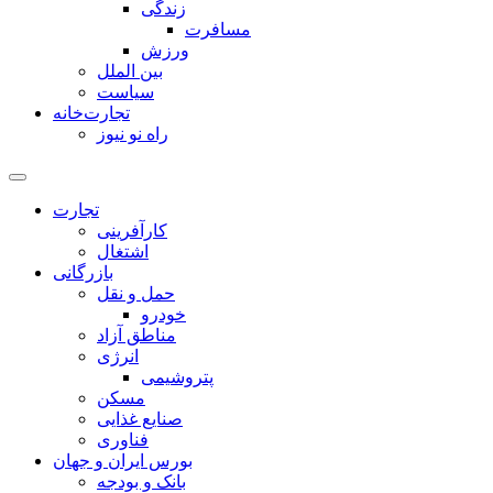
زندگی
مسافرت
ورزش
بین الملل
سیاست
تجارت‌خانه
راه نو نیوز
تجارت
کارآفرینی
اشتغال
بازرگانی
حمل و نقل
خودرو
مناطق آزاد
انرژی
پتروشیمی
مسکن
صنایع غذایی
فناوری
بورس ایران و جهان
بانک و بودجه