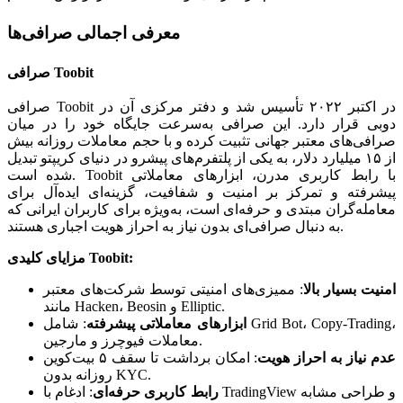
معرفی اجمالی صرافی‌ها
صرافی Toobit
صرافی Toobit در اکتبر ۲۰۲۲ تأسیس شد و دفتر مرکزی آن در
دوبی قرار دارد. این صرافی به‌سرعت جایگاه خود را در میان
صرافی‌های معتبر جهانی تثبیت کرده و با حجم معاملات روزانه بیش
از ۱۵ میلیارد دلار، به یکی از پلتفرم‌های پیشرو در دنیای کریپتو تبدیل
شده است. Toobit با رابط کاربری مدرن، ابزارهای معاملاتی
پیشرفته و تمرکز بر امنیت و شفافیت، گزینه‌ای ایده‌آل برای
معامله‌گران مبتدی و حرفه‌ای است، به‌ویژه برای کاربران ایرانی که
به دنبال صرافی‌ای بدون نیاز به احراز هویت اجباری هستند.
مزایای کلیدی Toobit:
امنیت بسیار بالا
:
ممیزی‌های امنیتی توسط شرکت‌های معتبر
مانند Hacken، Beosin و Elliptic.
ابزارهای معاملاتی پیشرفته
:
شامل Grid Bot، Copy-Trading،
معاملات فیوچرز و مارجین.
عدم نیاز به احراز هویت
:
امکان برداشت تا سقف ۵ بیت‌کوین
روزانه بدون KYC.
رابط کاربری حرفه‌ای
:
ادغام با TradingView و طراحی مشابه