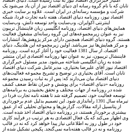
امتیاز خبرگزاری اقتصاد نیوز به ثبت رسیده است. دنیای اقتصاد
تابان که با نام گروه رسانه ای دنیای اقتصاد نیز از آن یاد می‌شود یک
شرکت و مؤسسه رسانه‌ای در ایران است. علاوه بر سایت خبری
اقتصاد نیوز، روزنامه دنیای اقتصاد، هفته ‌نامه تجارت فردا، شبکه
اینترنتی اکوایران، وب‌سایت واحد توسعه دانش، وب‌سایت
همایش‌های دنیای اقتصاد، روزنامه انگلیسی ‌زبان فایننشال تریبون
نیز به عنوان زیرمجموعه‌های این گروه رسانه‌ای مشغول فعالیت
هستند. گروه دنیای اقتصاد همچنین دارای مرکز پژوهش‌ها، انتشارات
و مرکز همایش‌ها نیز می‌باشد. اولین زیرمجموعه این هلدینگ، دنیای
اقتصاد، از سال 1381 فعالیت خود را آغاز کرده است. روزنامه
فایننشال تریبیون، نیز به عنوان تنها روزنامه اقتصادی ایران منتشر
شده به زبان انگلیسی شناخته می‌شود. مدیر مسئول خبرگزاری
اقتصاد نیوز آقای علیرضا بختیاری، مدیرعامل شرکت دنیای اقتصاد
تابان است. آقای بختیاری در توضیح و تشریح مجموعه فعالیت‌های
دنیای اقتصاد بیان می‌دارند که: پس از به ثبات رسیدن مجموعه
روزنامه «دنیای اقتصاد» برای پوشش و جبران نقاط ضعف کشف
شده در روزنامه از جهات مختلف و تحقق بخشیدن به برنامه‌های
توسعه فعالیت خود، تصمیم گرفته شد تا هفته نامه تجارت فردا در
تیرماه سال 1391 راه‌اندازی شود. این تصمیم بدلیل عدم برخورداری
از پتانسیل ارائه مقالات، گزارش‌ها و محتوای تحلیلی که از عمق
بیشتری برخوردار هستند، در روزنامه دنیای اقتصاد اخذ شده است.
وی اظهار می‌کند که یک فعال اقتصادی به هر ترتیب در فرآیند کاری
خود در طول روز به اطلاعاتی نیاز پیدا خواهد کرد که نه در قالب
روزنامه و نه در قالب هفته‌نامه نمی‌گنجد. پکیجی تشکیل شده از