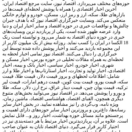
حوزه‌های مختلف می‌پردازد. اقتصاد نیوز، سایت مرجع اقتصاد ایران،
آخرین اخبار اقتصادی را همراه با پوشش لحظه‌ای قیمت‌ها در
بازارهای طلا، سکه، ارز و رمز ارز، مسکن، خودرو و لوازم خانگی
منعکس می‌کند. وبسایت خبرگزاری اقتصاد نیوز که با هدف جبران
چالش‌ها و نواقصات خبری در حوزه اقتصاد و سایر اخبار ایران و دنیا
وارد عرضه ظهور شده است، یکی از پربازدید ترین وبسایت‌های
خبری در حوزه دنیای اقتصاد به شمار می‌رود و توانسته است رنک
18 الکسا در ایران را کسب نماید. روزانه بیش از یک میلیون کاربر از
این مجموعه بازدید می‌کنند و اخبار پوشش داده شده توسط این
خبرگزاری را دنبال می‌کنند. اقتصاد نیوز تمامی اخبار لحظه به
لحظه‌ای به همراه مقالات تحلیلی در حوزه بورس، اخبار مسکن و
شهری، اخبار خودرو، اخبار سیاسی، اخبار بانک و بیمه، اخبار
اقتصادی، اخبار تولید و تجارت، اخبار استارتاپ‌ها و اخبار طلا و ارز
شامل: اطلاعات لحظهای و بروز قیمت دلار، قیمت طلا، قیمت
سکه، قیمت یورو، قیمت بیت کوین، قیمت درهم امارات، قیمت لیر
ترکیه، قیمت یوان چین، قیمت دینار عراق، نرخ ارز، دلار، سکه، طلا
و یورو را پوشش می‌دهد. در اقتصاد نیوز می‌توانید بخش‌های متنوع
دیگری همچون، الفبای اقتصاد، هواشناسی اقتصاد، ماشین زمان،
ویژه نامه، وب‌گردی را نیز مشاهده نمایید. در بخش اخبار سایر
رسانه‌ها، داغ‌ترین و بروزترین اخبار سایر حوزه‌های دارای اهمیت و
پرجستجو مانند مسائل حوزه بهداشت، اخبار روز و... قابل نمایش
است. علاوه بر آن، پربازدیدترین اخبار مرتبط با هر دسته‌بندی نیز در
اختیار کاربر قرار می‌گیرد. دنیای اقتصاد تابان به عنوان صاحب