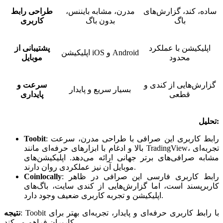
ساده، کند، گزارش‌های
مدرن، مشابه بایننس،
طراحی رابط
باگ
بدون باگ
کاربری
اپلیکیشن با عملکرد
پشتیبانی از
اپلیکیشن iOS و Android
محدود
موبایل
گزارش‌هایی از کندی و
سرعت و
بسیار سریع و پایدار
قطعی
پایداری
تحلیل:
رابط کاربری این صرافی با طراحی مدرن، سرعت
:
Toobit
بالا و ادغام با ابزارهای حرفه‌ای مانند TradingView، تجربه‌ای
مشابه صرافی‌های برتر جهانی ارائه می‌دهد. اپلیکیشن‌های
موبایل آن نیز عملکردی روان دارند.
رابط کاربری فارسی این صرافی در ظاهر
:
Coinlocally
کاربرپسند است، اما گزارش‌هایی از کندی سایت، باگ‌های
اپلیکیشن و تجربه کاربری ضعیف وجود دارد.
Toobit با رابط کاربری حرفه‌ای و پایدار، تجربه‌ای بهتر برای
:
نتیجه
کاربران فراهم می‌کند.