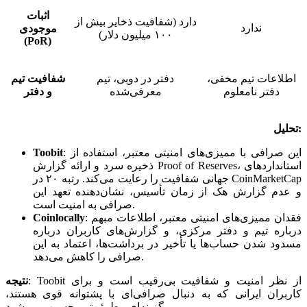
اثبات
دارد (شفافیت ذخایر بیش از
ندارد
موجودی
۱۰۰ میلیون دلار)
(PoR)
اطلاعات تیم مخفی،
دفتر در دوبی، تیم
شفافیت تیم
دفتر نامعلوم
معرفی‌شده
و دفتر
تحلیل:
این صرافی با ممیزی‌های امنیتی معتبر، استفاده از
:
Toobit
ذخیره سرد و ارائه گزارش Proof of Reserves، استانداردهای
جهانی شفافیت را رعایت می‌کند. رتبه ۲۰ در CoinMarketCap
و عدم گزارش هک از زمان تأسیس، نشان‌دهنده تعهد این
صرافی به امنیت است.
فقدان ممیزی‌های امنیتی معتبر، اطلاعات مبهم
:
Coinlocally
درباره تیم و دفتر مرکزی، و گزارش‌های کاربران درباره
مسدود شدن حساب‌ها یا تأخیر در برداشت‌ها، اعتماد به این
صرافی را کاهش می‌دهد.
Toobit از نظر امنیت و شفافیت بی‌رقیب است و برای
:
نتیجه
کاربران ایرانی که به دنبال صرافی‌ای با پشتوانه قوی هستند،
گزینه‌ای مطمئن‌تر محسوب می‌شود.