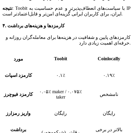
Toobit با سیاست‌های انعطاف‌پذیرتر و عدم حساسیت به IP
:
نتیجه
ایران، برای کاربران ایرانی گزینه‌ای امن‌تر و قابل‌اعتمادتر است.
۴. کارمزدها و هزینه‌های برداشت
کارمزدهای پایین و شفافیت در هزینه‌ها برای معامله‌گران روزانه و
حرفه‌ای اهمیت زیادی دارد.
Toobit
Coinlocally
مورد
۰.۱۹٪
۰.۱٪
کارمزد اسپات
۰.۰۵٪ maker / ۰.۰۷۵٪
نامشخص
کارمزد فیوچرز
taker
رایگان
رایگان
واریز رمزارز
بالاتر در برخی
برداشت
رقابتی (شبکه‌محور)