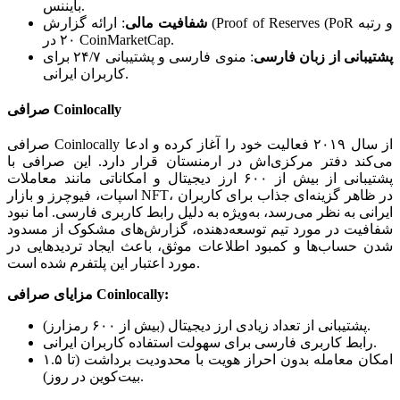
بایننس.
شفافیت مالی
:
ارائه گزارش (Proof of Reserves (PoR و رتبه
۲۰ در CoinMarketCap.
پشتیبانی از زبان فارسی
:
منوی فارسی و پشتیبانی ۲۴/۷ برای
کاربران ایرانی.
صرافی Coinlocally
صرافی Coinlocally از سال ۲۰۱۹ فعالیت خود را آغاز کرده و ادعا
می‌کند دفتر مرکزی‌اش در ارمنستان قرار دارد. این صرافی با
پشتیبانی از بیش از ۶۰۰ ارز دیجیتال و امکاناتی مانند معاملات
اسپات، فیوچرز و بازار NFT، در ظاهر گزینه‌ای جذاب برای کاربران
ایرانی به نظر می‌رسد، به‌ویژه به دلیل رابط کاربری فارسی. اما نبود
شفافیت در مورد تیم توسعه‌دهنده، گزارش‌های مشکوک از مسدود
شدن حساب‌ها و کمبود اطلاعات موثق، باعث ایجاد تردیدهایی در
مورد اعتبار این پلتفرم شده است.
مزایای صرافی Coinlocally:
پشتیبانی از تعداد زیادی ارز دیجیتال (بیش از ۶۰۰ رمزارز).
رابط کاربری فارسی برای سهولت استفاده کاربران ایرانی.
امکان معامله بدون احراز هویت با محدودیت برداشت (تا ۱.۵
بیت‌کوین در روز).