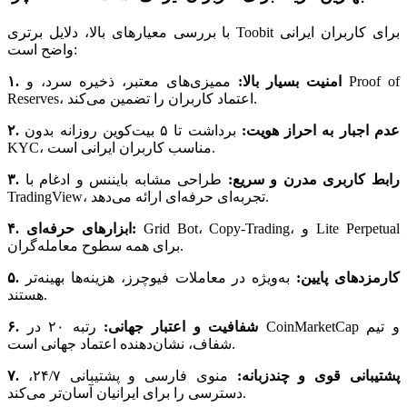
با بررسی معیارهای بالا، دلایل برتری Toobit برای کاربران ایرانی
واضح است:
۱. امنیت بسیار بالا:
ممیزی‌های معتبر، ذخیره سرد، و Proof of
Reserves، اعتماد کاربران را تضمین می‌کند.
۲. عدم اجبار به احراز هویت:
برداشت تا ۵ بیت‌کوین روزانه بدون
KYC، مناسب کاربران ایرانی است.
۳. رابط کاربری مدرن و سریع:
طراحی مشابه بایننس و ادغام با
TradingView، تجربه‌ای حرفه‌ای ارائه می‌دهد.
Grid Bot، Copy-Trading، و Lite Perpetual
۴. ابزار‌های حرفه‌ای:
برای همه سطوح معامله‌گران.
۵. کارمزد‌های پایین:
به‌ویژه در معاملات فیوچرز، هزینه‌ها بهینه‌تر
هستند.
۶. شفافیت و اعتبار جهانی:
رتبه ۲۰ در CoinMarketCap و تیم
شفاف، نشان‌دهنده اعتماد جهانی است.
۷. پشتیبانی قوی و چندزبانه:
منوی فارسی و پشتیبانی ۲۴/۷،
دسترسی را برای ایرانیان آسان‌تر می‌کند.