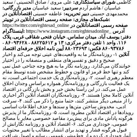
کاظمی
شورای سیاستگذاری:
علی مروی / صادق الحسینی / سعید
عباسیان / هاشم آردم
سردبیر:
سعید عباسیان
مدیر بازرگانی:
محمدمهدی حسینی
دبیر تحریریه:
عاطفه حسینی
اقتصادآنلاین در
صفحه رسمی اقتصادآنلاین در توییتر:
شبکه‌های مجازی:
صفحه رسمی اقتصادآنلاین در
https://twitter.com/eghtesad_online
آدرس
https://www.instagram.com/eghtesadonline_
اینستاگرام:
دفتر: یوسف آباد. میدان سلماس. خیابان فتحی شقاقی غربی. پلاک
۱۱۶. واحد ۱
تلفن دفتر مرکزی: ۱۳ و ۸۸۲۲۵۶۱۲ - ۸۶۰۹۳۶۲۸ -
۸۶۰۹۳۷۸۶ فکس: ۸۸۰۲۳۶۹۳
آیین نامه اخلاق حرفه‌ای اقتصاد
آنلاین
۱- روزنامه‌نگار ما به واقعیت‌های عینی توجه می‌کند و اخبار
صحیح و دقیق و تفسیرهای منطقی و منصفانه را در اختیار
خوانندگان می‌گذارد. روزنامه نگار ما به هیچ وجه جناحی عمل نمی
کند و تنها خط قرمز او قانون و خطوط مشخص شده توسط مقام
معظم رهبری است. ۲- روزنامه‌نگاری یک خدمت اجتماعی است، نه
یک فعالیت بازرگانی و روزنامه‌نگار همواره براساس وجدان اخلاق
عمل می‌کند. در این راستا بخش خبر و بخش بازرگانی در اقتصاد
آنلاین کاملا مجزا هستند. ۳- روزنامه‌نگاران اقتصاد آنلاین اگر اخباری
را از منبعی دیگر منتشر کنند، حتما منبع را ذکر می کنند. ۴- سرقت
ادبی، مخدوش ساختن متن‌ها و سندها و حذف اطلاعات اساسی
رویدادها در اقتصاد آنلاین مطرود است. ۵- روزنامه‌نگار ما از پذیرش
هرگونه پاداش مادی برای پیش‌برد مقاصد خصوصی مغایر با مصالح
عمومی، خودداری می‌کند. ۶- اقتصاد آنلاین و روزنامه نگارانش از
قبول هرگونه فشار و تهدید برای انتشار مطالب یا تغییر محتویات
آنها، خودداری کرده و از خط‌مشی عمومی رسانه و اصول شرافت