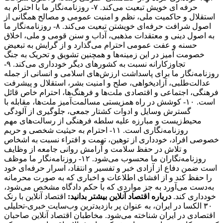
حرفه ای خویش تبعیت می‌کند. ۷- روزنامه‌نگار ما با احترام به
استقلال و حاکمیت ملی، نظم و امنیت عمومی و مصالح همگانی از
اصول شرافت حرفه‌ای خویشتن تبعیت می‌کند. ۸- روزنامه‌نگار ما
به اصول دینی و معتقدات مذهبی، آداب و سنن قومی و ملی، اخلاق
حسنه و عفت عمومی احترام می‌گذارد و از گرایش به تبعیض
خصومت آمیز در این زمینه‌ها و همچنین تشویق و تحریک به جنگ
تجاوزکارانه نسبت به کشورهای دیگر خودداری می‌کند. ۹-
روزنامه‌نگار ما برای پاسداشت ارزش‌های اسلامی و انسانی از جمله
عدالت‌طلبی، آزادیخواهی، صلح و امنیت بشر، استقلال و پیشرفت
فرهنگی، اجتماعی و اقتصادی ملت‌ها و فرهنگ‌ها، احترام خاص قائل
است. ۱۰- کوشش در راه همزیستی مسالمت‌آمیز ملت‌ها، مقابله با
گسترش وسایل و ادوات کشتار جمعی، جلوگیری از آلودگی
محیط‌زیست و مبارزه علیه سلطه فرهنگی از رسالت‌های مهم
روزنامه‌نگاری است. ۱۱- احترام به حیثیت شخصی و حریم
خصوصی افراد، خودداری از توهین، تهمت و افتراء نسبت به اشخاص
و تلاش در حفظ سلامت و آرامش روانی جامعه از وظایف
روزنامه‌نگاران ما محسوب می‌شود. ۱۲- روزنامه‌نگار ما موظف
است ضمن دفاع از آزادی خبر و تفسیر و انتقاد، اسرار حرفه‌ای خود
را حفظ کند و از افشای اطلاعات و اخباری که به صورت محرمانه
به‌دست می‌آورد به جز مواردی که با حکم دادگاه مشخص می‌شود،
خودداری کند.
درباره اقتصاد آنلاین بیشتر بدانید:
اقتصاد آنلاین با رنک
۳۰ الکسا در ایران، به عنوان پر بازدیدترین وب‌سایت خبری-تحلیلی
اقتصادی در ایران شناخته می‌شود. مخاطبان اقتصاد آنلاین صاحبان