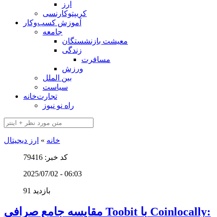
ارز
کریپتوکارنسی
آموزش کسب‌وکار
جامعه
معیشت بازنشستگان
زندگی
مسافرت
ورزش
بین الملل
سیاست
تجارت‌خانه
راه نو نیوز
خانه
»
ارز دیجیتال
کد خبر: 79416
2025/07/02 - 06:03
91 بازدید
مقایسه جامع صرافی Toobit با Coinlocally: