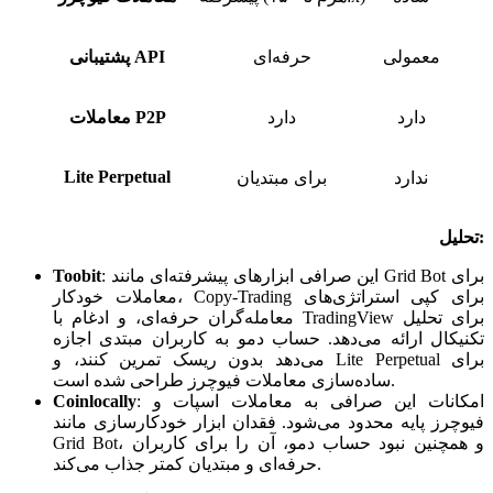
معمولی
حرفه‌ای
پشتیبانی API
دارد
دارد
معاملات P2P
Lite Perpetual
ندارد
برای مبتدیان
تحلیل:
این صرافی ابزارهای پیشرفته‌ای مانند Grid Bot برای
:
Toobit
معاملات خودکار، Copy-Trading برای کپی استراتژی‌های
معامله‌گران حرفه‌ای، و ادغام با TradingView برای تحلیل
تکنیکال ارائه می‌دهد. حساب دمو به کاربران مبتدی اجازه
می‌دهد بدون ریسک تمرین کنند، و Lite Perpetual برای
ساده‌سازی معاملات فیوچرز طراحی شده است.
امکانات این صرافی به معاملات اسپات و
:
Coinlocally
فیوچرز پایه محدود می‌شود. فقدان ابزار خودکارسازی مانند
Grid Bot، و همچنین نبود حساب دمو، آن را برای کاربران
حرفه‌ای و مبتدیان کمتر جذاب می‌کند.