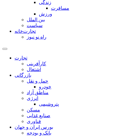
زندگی
مسافرت
ورزش
بین الملل
سیاست
تجارت‌خانه
راه نو نیوز
تجارت
کارآفرینی
اشتغال
بازرگانی
حمل و نقل
خودرو
مناطق آزاد
انرژی
پتروشیمی
مسکن
صنایع غذایی
فناوری
بورس ایران و جهان
بانک و بودجه