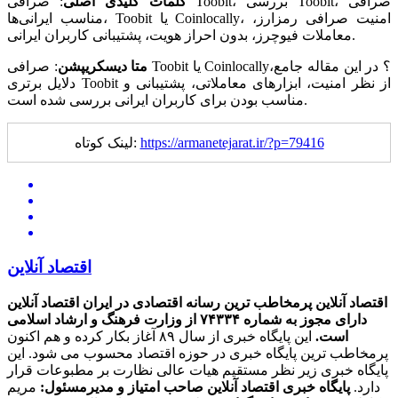
کلمات کلیدی اصلی
:
صرافی Toobit، بررسی Toobit، صرافی
مناسب ایرانی‌ها، Toobit یا Coinlocally، امنیت صرافی رمزارز،
معاملات فیوچرز، بدون احراز هویت، پشتیبانی کاربران ایرانی.
متا دیسکریپشن
:
صرافی Toobit یا Coinlocally؟ در این مقاله جامع،
دلایل برتری Toobit از نظر امنیت، ابزارهای معاملاتی، پشتیبانی و
مناسب بودن برای کاربران ایرانی بررسی شده است.
https://armanetejarat.ir/?p=79416
لینک کوتاه:
اقتصاد آنلاین
اقتصاد آنلاین پرمخاطب ترین رسانه اقتصادی در ایران
اقتصاد آنلاین
دارای مجوز به شماره ۷۴۳۳۴ از وزارت فرهنگ و ارشاد اسلامی
است.
این پایگاه خبری از سال ۸۹ آغاز بکار کرده و هم اکنون
پرمخاطب ترین پایگاه خبری در حوزه اقتصاد محسوب می شود. این
پایگاه خبری زیر نظر مستقیم هیات عالی نظارت بر مطبوعات قرار
دارد.
پایگاه خبری اقتصاد آنلاین
صاحب امتیاز و مدیرمسئول:
مریم