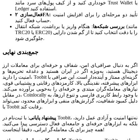
خودداری کنید و از کیف پول‌های سرد مانند Trust Wallet یا
Ledger استفاده کنید.
تأیید دو مرحله‌ای را برای افزایش امنیت
فعال‌سازی ۲FA:
حساب فعال کنید.
بررسی شبکه‌ها
:
هنگام واریز یا برداشت، شبکه انتقال (مانند
TRC20 یا ERC20) را با دقت انتخاب کنید تا از گم شدن دارایی
جلوگیری شود.
جمع‌بندی نهایی
اگر به دنبال صرافی‌ای امن، شفاف و حرفه‌ای برای معاملات ارز
دیجیتال هستید، به‌ویژه اگر در ایران هستید و دغدغه تحریم‌ها و
امنیت را دارید، Toobit گزینه‌ای ممتاز و آینده‌دار است. این صرافی با
ابزارهای پیشرفته، نقدینگی بالا، کارمزدهای رقابتی و پشتیبانی قوی،
نیازهای معامله‌گران مبتدی و حرفه‌ای را به‌خوبی برآورده می‌کند.
در مقابل، Coinlocally با وجود رابط کاربری فارسی و تنوع ارزها، به
دلیل کمبود شفافیت، گزارش‌های منفی و ابزارهای محدود، نمی‌تواند
با Toobit رقابت کند.
پیشنهاد پایانی
:
با ثبت‌نام در Toobit، نه‌تنها امنیت و آزادی عمل دارید،
بلکه به ابزارهای حرفه‌ای و جامعه‌ای فعال دسترسی پیدا می‌کنید.
همه چیز برای یک معامله‌گر ایرانی، دقیقاً اینجاست!