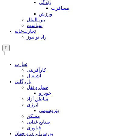
زندگی
مسافرت
ورزش
بین الملل
سیاست
تجارت‌خانه
راه نو نیوز
تجارت
کارآفرینی
اشتغال
بازرگانی
حمل و نقل
خودرو
مناطق آزاد
انرژی
پتروشیمی
مسکن
صنایع غذایی
فناوری
بورس ایران و جهان