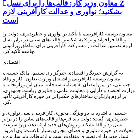
معاون وزیر کار: قالب‌ها را برای نسل Z
بشکنید؛ نوآوری و عدالت کارآفرینی لازم
است
معاون توسعه کارآفرینی، با تأکید بر نوآوری و خطرپذیری، دولت را
به شکستن قالب‌های سنتی در برابر نسل Z و آلفا فراخواند و بر
لزوم تضمین عدالت در مشارکت کارآفرینی برای مناطق پیرامونی
جامعه تأکید کرد.
اقتصادی
به گزارش خبرنگار اقتصادی خبرگزاری تسنیم، مالک حسینی،
معاون توسعه کارآفرینی و اشتغال وزارت تعاون، کار و رفاه
اجتماعی، در آیین امضای تفاهمنامه سه‌جانبه میان این وزارتخانه با
وزارت اقتصاد و دارایی و معاونت علمی و فناوری ریاست جمهوری،
بر لزوم بازنگری ساختارهای حکمرانی در حوزه کارآفرینی تأکید
کرد.
حسینی با اشاره به دو ویژگی محوری کارآفرینی، یعنی نوآوری و
خطرپذیری، گفت: دولت باید فرم‌ها و قالب‌های سابق را در برابر
نسل زد و آلفا بشکند و روش‌های جدید ارائه دهد، زیرا سرعت
تحولات در حوزه فناوری و فضای مجازی بسیار بالاست. وی افزود:
نسل جدید دارای تصوری متفاوت است و ارتباطات باید سازنده و