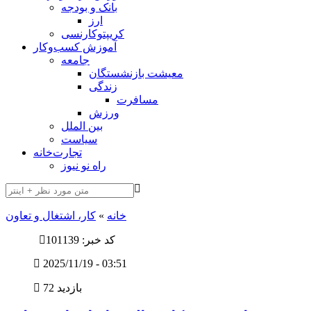
بانک و بودجه
ارز
کریپتوکارنسی
آموزش کسب‌وکار
جامعه
معیشت بازنشستگان
زندگی
مسافرت
ورزش
بین الملل
سیاست
تجارت‌خانه
راه نو نیوز
خانه
»
کار، اشتغال و تعاون
کد خبر: 101139
2025/11/19 - 03:51
72 بازدید