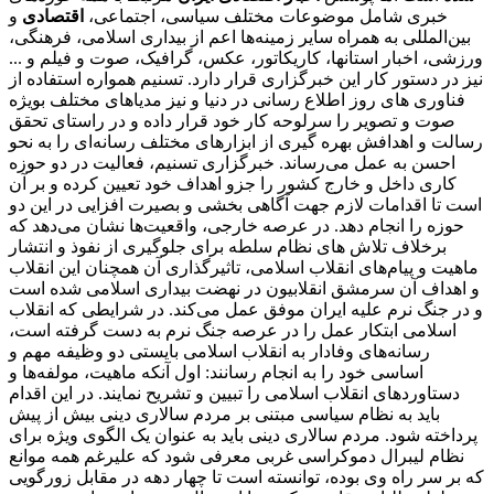
خبری شامل موضوعات مختلف سیاسی، اجتماعی،
اقتصادی
و
بین‌المللی به همراه سایر زمینه‌ها اعم از بیداری اسلامی، فرهنگی،
ورزشی، اخبار استانها، کاریکاتور، عکس، گرافیک، صوت و فیلم و ...
نیز در دستور کار این خبرگزاری قرار دارد. تسنیم همواره استفاده از
فناوری های روز اطلاع رسانی در دنیا و نیز مدیاهای مختلف بویژه
صوت و تصویر را سرلوحه کار خود قرار داده و در راستای تحقق
رسالت و اهدافش بهره گیری از ابزارهای مختلف رسانه‌ای را به نحو
احسن به عمل می‌رساند. خبرگزاری تسنیم، فعالیت در دو حوزه
کاری داخل و خارج کشور را جزو اهداف خود تعیین کرده و بر آن
است تا اقدامات لازم جهت آگاهی بخشی و بصیرت افزایی در این دو
حوزه را انجام دهد. در عرصه خارجی، واقعیت‌ها نشان می‌دهد که
برخلاف تلاش های نظام سلطه برای جلوگیری از نفوذ و انتشار
ماهیت و پیام‌های انقلاب اسلامی، تاثیرگذاری آن همچنان این انقلاب
و اهداف آن سرمشق انقلابیون در نهضت بیداری اسلامی شده است
و در جنگ نرم علیه ایران موفق عمل می‌کند. در شرایطی که انقلاب
اسلامی ابتکار عمل را در عرصه جنگ نرم به دست گرفته است،
رسانه‌های وفادار به انقلاب اسلامی بایستی دو وظیفه مهم و
اساسی خود را به انجام رسانند: اول آنکه ماهیت، مولفه‌ها و
دستاوردهای انقلاب اسلامی را تبیین و تشریح نمایند. در این اقدام
باید به نظام سیاسی مبتنی بر مردم سالاری دینی بیش از پیش
پرداخته شود. مردم سالاری دینی باید به عنوان یک الگوی ویژه برای
نظام لیبرال دموکراسی غربی معرفی شود که علیرغم همه موانع
که بر سر راه وی بوده، توانسته است تا چهار دهه در مقابل زورگویی