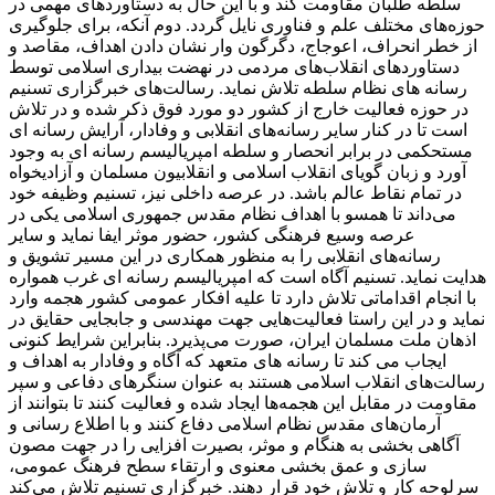
سلطه طلبان مقاومت کند و با این حال به دستاوردهای مهمی در
حوزه‌های مختلف علم و فناوری نایل گردد. دوم آنکه، برای جلوگیری
از خطر انحراف، اعوجاج، دگرگون وار نشان دادن اهداف، مقاصد و
دستاوردهای انقلاب‌های مردمی در نهضت بیداری اسلامی توسط
رسانه های نظام سلطه تلاش نماید. رسالت‌های خبرگزاری تسنیم
در حوزه فعالیت خارج از کشور دو مورد فوق ذکر شده و در تلاش
است تا در کنار سایر رسانه‌های انقلابی و وفادار، آرایش رسانه ای
مستحکمی در برابر انحصار و سلطه امپریالیسم رسانه ای به وجود
آورد و زبان گویای انقلاب اسلامی و انقلابیون مسلمان و آزادیخواه
در تمام نقاط عالم باشد. در عرصه داخلی نیز، تسنیم وظیفه خود
می‌داند تا همسو با اهداف نظام مقدس جمهوری اسلامی یکی در
عرصه وسیع فرهنگی کشور، حضور موثر ایفا نماید و سایر
رسانه‌های انقلابی را به منظور همکاری در این مسیر تشویق و
هدایت نماید. تسنیم آگاه است که امپریالیسم رسانه ای غرب همواره
با انجام اقداماتی تلاش دارد تا علیه افکار عمومی کشور هجمه وارد
نماید و در این راستا فعالیت‌هایی جهت مهندسی و جابجایی حقایق در
اذهان ملت مسلمان ایران، صورت می‌پذیرد. بنابراین شرایط کنونی
ایجاب می کند تا رسانه های متعهد که آگاه و وفادار به اهداف و
رسالت‌های انقلاب اسلامی هستند به عنوان سنگرهای دفاعی و سپر
مقاومت در مقابل این هجمه‌ها ایجاد شده و فعالیت کنند تا بتوانند از
آرمان‌های مقدس نظام اسلامی دفاع کنند و با اطلاع رسانی و
آگاهی بخشی به هنگام و موثر، بصیرت افزایی را در جهت مصون
سازی و عمق بخشی معنوی و ارتقاء سطح فرهنگ عمومی،
سرلوحه کار و تلاش خود قرار دهند. خبرگزاری تسنیم تلاش می‌کند