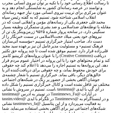
تا رسالت اطلاع رسانی خود را با تکیه بر توان نیروی انسانی مجرب
و توانمند در عرصه رسانه‌ای کشور به شایستگی انجام دهد و به
عنوان مرکزی برای تربیت نیروی انسانی مورد نیاز جبهه رسانه‌ای
انقلاب اسلامی شناخته شود. تسنیم که به گفته رئیس سپاه
محمدعلی جعفری یکی از رسانه‌های مؤمن و انقلابی است که در
مقابله با توطئه‌های ضداسلامی و ضد بشری ستمگران وظیفه بسیار
سنگینی دارد، در سانحه پرواز شماره ۹۵۲۵ ژرمن‌وینگز یک تن از
نیروهای خود یعنی میلاد حجت‌الاسلامی در سمت خبرنگار را از
دست داد. صاحب امتیاز خبرگزاری تسنیم «مؤسسه آتی‌سازان
فرهنگ تسنیم» و مسئولیت مدیرعامل آن نیز برعهده سید مجید
قلی‌زاده‌ قرار دارد. تسنیم موفق شده است تا چند پروانه حق تکثیر
را با عنوان پروانه‌های کرییتیو کامنز (Creative Commons) دریافت
کند و تمام محتواهای خود را با این پروانه در اختیار عموم مردم قرار
دهد. این پروانه‌ها به تسنیم اجازه را می‌دهد تا اعلام کند چه حقوقی
برای خودش محفوظ بماند، و چه حقوقی برای دریافت‌کننده اثر یا
خالق‌های دیگر، باقی بماند. خبرگزاری تسنیم با شعار چشمه‌ی
جوشان آگاهی بخشی از حضور پر رنگ در شبکه‌های اجتماعی
مختلف نیز غافل نشده است و کانال خبرگزاری تسنیم را شکل داده
است. تسنیم در سروش با نشانی، tasnimna@ در آی گپ با آیدی
tasnimna@ در توییتر به ادرس Tasnimnews_Fa@ در آپارات
tasnim.video@ در تلگرام با ایدی Tasnimnews@ و در اینستاگرام به
نشانی tasnimnews_fa@ به فعالیت می‌پردازد و از این پتانسیل
شبکه‌های اجتماعی نیز برای آگاهی بخشی استفاده می‌نماید. شما