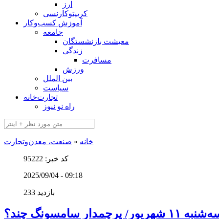
ارز
کریپتوکارنسی
آموزش کسب‌وکار
جامعه
معیشت بازنشستگان
زندگی
مسافرت
ورزش
بین الملل
سیاست
تجارت‌خانه
راه نو نیوز
خانه
»
صنعت، معدن‌و‌تجارت
کد خبر: 95222
2025/09/04 - 09:18
233 بازدید
امسونگ چند؟