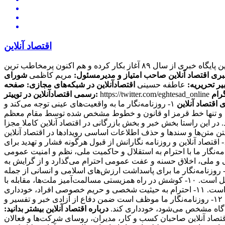
اقتصاد آنلاین
این پایگاه خبری از سال ۸۹ آغاز بکار کرده و هم اکنون پرمخاطب ترین
بری اقتصاد آنلاین
صاحب امتیاز و مدیرمسئول:
مریم کاظمی
شورای
یر تحریریه:
عاطفه حسینی
اقتصادآنلاین در شبکه‌های مجازی:
صفحه
https://twitter.com/eghtesad_online
رسمی اقتصادآنلاین در توییتر:
 اقتصاد آنلاین
۱- روزنامه‌نگار ما به واقعیت‌های عینی توجه می‌کند و
ی کند و تنها خط قرمز او قانون و خطوط مشخص شده توسط مقام معظم
ند. در این راستا بخش خبر و بخش بازرگانی در اقتصاد آنلاین کاملا مجزا
منبعی دیگر منتشر کنند، حتما منبع را ذکر می کنند. ۴- سرقت ادبی، مخدوش ساختن متن‌ها و سندها و حذف اطلاعات اساسی رویدادها در اقتصاد آنلاین
مطرود است. ۵- روزنامه‌نگار ما از پذیرش هرگونه پاداش مادی برای پیش‌برد مقاصد خصوصی مغایر با مصالح عمومی، خودداری می‌کند. ۶- اقتصاد آنلاین و روزنامه نگارانش از قبول هرگونه فشار و تهدید برای
تغییر محتویات آنها، خودداری کرده و از خط‌مشی عمومی رسانه و اصول شرافت حرفه ای خویش تبعیت می‌کند. ۷- روزنامه‌نگار ما با احترام به استقلال و حاکمیت ملی، نظم و امنیت عمومی
 معتقدات مذهبی، آداب و سنن قومی و ملی، اخلاق حسنه و عفت عمومی احترام می‌گذارد و از گرایش به
بعیض خصومت آمیز در این زمینه‌ها و همچنین تشویق و تحریک به جنگ تجاوزکارانه نسبت به کشورهای دیگر خودداری می‌کند. ۹- روزنامه‌نگار ما برای پاسداشت ارزش‌های اسلامی و انسانی از جمله
عدالت‌طلبی، آزادیخواهی، صلح و امنیت بشر، استقلال و پیشرفت فرهنگی، اجتماعی و اقتصادی ملت‌ها و فرهنگ‌ها، احترام خاص قائل است. ۱۰- کوشش در راه همزیستی مسالمت‌آمیز ملت‌ها، مقابله با
گسترش وسایل و ادوات کشتار جمعی، جلوگیری از آلودگی محیط‌زیست و مبارزه علیه سلطه فرهنگی از رسالت‌های مهم روزنامه‌نگاری است. ۱۱- احترام به حیثیت شخصی و حریم خصوصی افراد، خودداری
از توهین، تهمت و افتراء نسبت به اشخاص و تلاش در حفظ سلامت و آرامش روانی جامعه از وظایف روزنامه‌نگاران ما محسوب می‌شود. ۱۲- روزنامه‌نگار ما موظف است ضمن دفاع از آزادی خبر و تفسیر و
دادگاه مشخص می‌شود، خودداری کند.
درباره اقتصاد آنلاین بیشتر بدانید:
 مخاطبان اقتصاد آنلاین صاحبان کسب و کار، مدیران، روسای شرکت‌ها و فعالان