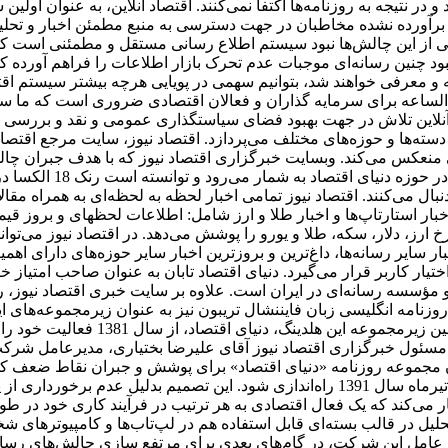
ز برآورده نشده مخاطبان در جهت دسترسی به منبع مطمئن اخبار و تحل
کی از این چالش‌ها نبود سیستم اطلاع رسانی مستقل و مطمئنی است که 
 نبود چنین رسانه‌ای موجبات عدم تحرک بازار اطلاعات را فراهم آورده 
 معرفی خواهند شد، بتوانیم سهمی در پویایی هرچه بیشتر سیستم اقتص
‌الساعه برای سرمایه گذاران و فعالان اقتصادی ضروری است که ما س
 آنلاین تلاش در جهت بهبود فضای سیاستگذاری عمومی و نقد و بررسی ا
سته‌ها و حوزه‌های مختلف می‌پردازد. اقتصاد نیوز، سایت مرجع اقتصاد
منعکس می‌کند. وبسایت خبرگزاری اقتصاد نیوز که با هدف جبران چالش‌ه
عرضه ظهور شده است، یک
نبال می‌کنند. اقتصاد نیوز تمامی اخبار لحظه به لحظه‌ای به همراه مق
، اخبار استارتاپ‌ها و اخبار طلا و ارز شامل: اطلاعات لحظهای و برو
 ارز، دلار، سکه، طلا و یورو را پوشش می‌دهد. در اقتصاد نیوز می‌تو
ر سایر رسانه‌ها، داغ‌ترین و بروزترین اخبار سایر حوزه‌های دارای اه
اختیار کاربر قرار می‌گیرد. دنیای اقتصاد تابان به عنوان صاحب امتیاز خ
مؤسسه رسانه‌ای در ایران است. علاوه بر سایت خبری اقتصاد نیوز، روزن
نامه انگلیسی ‌زبان فایننشال تریبون نیز به عنوان زیرمجموعه‌های ا
دارای مرکز پژوهش‌ها، انتشارات و مرک
مسئول خبرگزاری اقتصاد نیوز آقای علیرضا بختیاری، مدیرعامل شرکت 
سیدن مجموعه روزنامه «دنیای اقتصاد» برای پوشش و جبران نقاط ضعف 
توسعه فعالیت خود، تصمیم گرفته شد تا هفته نامه تجارت فردا در تیرماه سال 1391 راه‌ان
می‌کند که یک فعال اقتصادی به هر ترتیب در فرآیند کاری خود در طول ر
حلیل در قالب بسته‌ای قابل استفاده هم در لپ‌تاب‌ها و کامپیوترهای 
عامل این شرکت، در گام‌های بعدی برای مرتفع سازی چالش‌های رسانه د