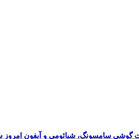
وشی سامسونگ، شیائومی و آیفون امروز سه‌شنبه ۱۱ شهریور/ پرچمدار س