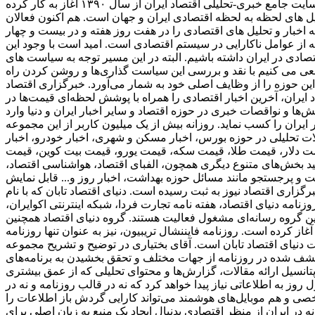
اقتصادی هستند که می‌خواهند یک روز زودتر از اخبار مطلع شوند و در نتیجه به روزنامه‌ها اکتفا نمی‌کنند. اقتصاد آنلاین، به عنوان اولین سایت جامع خبری-تحلیلی اقتصاد ایران از سال ۱۳۹۰ آغاز به کار کرده
یل های لحظه به لحظه اقتصادی ایران و جهان است. هم اکنون فعالان
اخبار و تحلیل های اقتصادی را در هفت روز هفته و در بیست و چهار
که از عوامل ناکارایی در سیستم اقتصادی است. امید است با وجود این
ادی در ایران داشته باشیم. البته در این مسیر توجه به سیاست های
عی می کنیم با نقد و بررسی این سیاست گذاری‌ها و روشن کردن راه
ین حوزه را از وظایف اصلی خود به شمار می‌آورد. خبرگزاری اقتصاد
 ایران، آخرین اخبار اقتصادی را همراه با پوشش لحظه‌ای قیمت‌ها در
ا و نواقصات خبری در حوزه اقتصاد و سایر اخبار ایران و دنیا وارد
ی از پربازدید ترین وبسایت‌های خبری در حوزه دنیای اقتصاد به شمار می‌رود و توانسته است رنک 18 الکسا در ایران را کسب نماید. روزانه بیش از یک میلیون کاربر از این مجموعه
الات تحلیلی در حوزه بورس، اخبار مسکن و شهری، اخبار خودرو، اخبار
ز قیمت دلار، قیمت طلا، قیمت سکه، قیمت یورو، قیمت بیت کوین، قیمت
انید بخش‌های متنوع دیگری همچون، الفبای اقتصاد، هواشناسی اقتصاد،
میت و پرجستجو مانند مسائل حوزه بهداشت، اخبار روز و... قابل نمایش
برگزاری اقتصاد نیوز به ثبت رسیده است. دنیای اقتصاد تابان که با نام
امه دنیای اقتصاد، هفته ‌نامه تجارت فردا، شبکه اینترنتی اکوایران،
ین گروه رسانه‌ای مشغول فعالیت هستند. گروه دنیای اقتصاد همچنین
ز همایش‌ها نیز می‌باشد. اولین زیرمجموعه این هلدینگ، دنیای اقتصاد، از سال 1381 فعالیت خود را آغاز کرده است. روزنامه فایننشال تریبیون، نیز به عنوان تنها روزنامه
دنیای اقتصاد تابان است. آقای بختیاری در توضیح و تشریح مجموعه
کشف شده در روزنامه از جهات مختلف و تحقق بخشیدن به برنامه‌های
دازی شود. این تصمیم بدلیل عدم برخورداری از پتانسیل ارائه مقالات، گزارش‌ها و محتوای تحلیلی که از عمق بیشتری
وز به اطلاعاتی نیاز پیدا خواهد کرد که نه در قالب روزنامه و نه در
شخصی و هم موبایل‌های هوشمند می‌تواند کارایی گردش باز اطلاعات را
ر ایران از منظر اقتصادی بدنبال ایجاد یک منبع به زبان اصلی برای