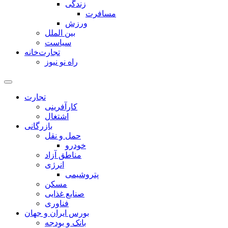
زندگی
مسافرت
ورزش
بین الملل
سیاست
تجارت‌خانه
راه نو نیوز
تجارت
کارآفرینی
اشتغال
بازرگانی
حمل و نقل
خودرو
مناطق آزاد
انرژی
پتروشیمی
مسکن
صنایع غذایی
فناوری
بورس ایران و جهان
بانک و بودجه