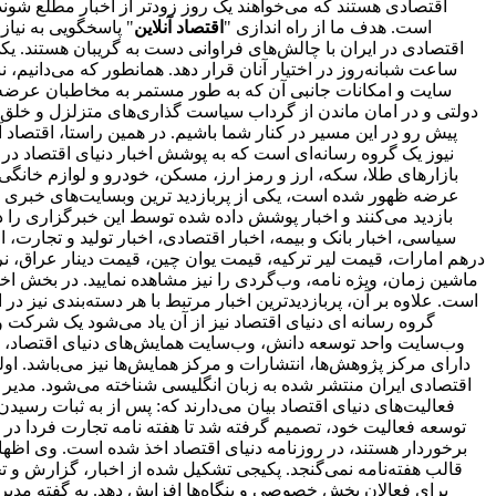
است. هدف ما از راه اندازی "
اقتصاد آنلاین
" پاسخگویی به نیا
اقتصادی در ایران با چالش‌های فراوانی دست به گریبان هستند. ی
ساعت شبانه‌روز در اختیار آنان قرار دهد. همانطور که می‌دانیم،
سایت و امکانات جانبی آن که به طور مستمر به مخاطبان عرضه و
دولتی و در امان ماندن از گرداب سیاست گذاری‌های متزلزل و خلق
پیش رو در این مسیر در کنار شما باشیم. در همین راستا، اقتصاد
نیوز یک گروه رسانه‌ای است که به پوشش اخبار دنیای اقتصاد در د
بازارهای طلا، سکه، ارز و رمز ارز، مسکن، خودرو و لوازم خانگی 
بازدید می‌کنند و اخبار پوشش داده شده توسط این خبرگزاری را د
سیاسی، اخبار بانک و بیمه، اخبار اقتصادی، اخبار تولید و تجارت
درهم امارات، قیمت لیر ترکیه، قیمت یوان چین، قیمت دینار عراق، نرخ
ماشین زمان، ویژه نامه، وب‌گردی را نیز مشاهده نمایید. در بخش اخبا
است. علاوه بر آن، پربازدیدترین اخبار مرتبط با هر دسته‌بندی نیز در 
گروه رسانه ای دنیای اقتصاد نیز از آن یاد می‌شود یک شرکت و 
وب‌سایت واحد توسعه دانش، وب‌سایت همایش‌های دنیای اقتصاد، روز
اقتصادی ایران منتشر شده به زبان انگلیسی شناخته می‌شود. مدیر 
فعالیت‌های دنیای اقتصاد بیان می‌دارند که: پس از به ثبات ر
برخوردار هستند، در روزنامه دنیای اقتصاد اخذ شده است. وی اظهار 
قالب هفته‌نامه نمی‌گنجد. پکیجی تشکیل شده از اخبار، گزارش و ت
برای فعالان بخش خصوصی و بنگاه‌ها افزایش دهد. به گفته مدیر 