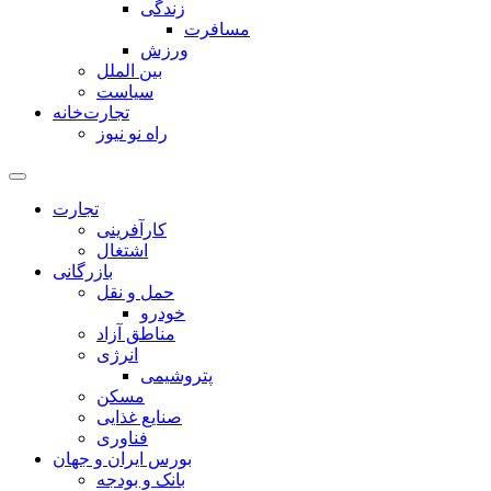
زندگی
مسافرت
ورزش
بین الملل
سیاست
تجارت‌خانه
راه نو نیوز
تجارت
کارآفرینی
اشتغال
بازرگانی
حمل و نقل
خودرو
مناطق آزاد
انرژی
پتروشیمی
مسکن
صنایع غذایی
فناوری
بورس ایران و جهان
بانک و بودجه