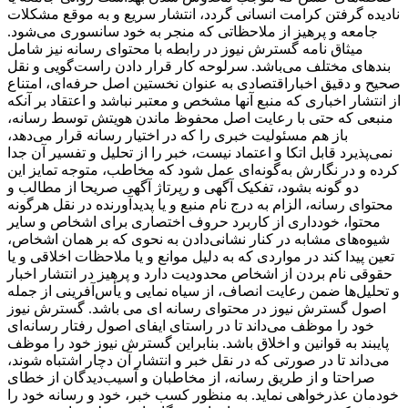
نادیده گرفتن کرامت انسانی گردد، انتشار سریع و به‌ موقع مشکلات
جامعه و پرهیز از ملاحظاتی که منجر به خود سانسوری می‌شود.
میثاق نامه گسترش نیوز در رابطه با محتوای رسانه نیز شامل
بندهای مختلف می‌باشد. سرلوحه کار قرار دادن راست‌گویی و نقل
صحیح و دقیق اخباراقتصادی به ‌عنوان نخستین اصل حرفه‌ای، امتناع
از انتشار اخباری که منبع آنها مشخص و معتبر نباشد و اعتقاد بر آنکه
منبعی که حتی با رعایت اصل محفوظ ماندن هویتش توسط رسانه،
باز هم مسئولیت خبری را که در اختیار رسانه قرار می‌دهد،
نمی‌پذیرد قابل اتکا و اعتماد نیست، خبر را از تحلیل و تفسیر آن جدا
کرده و در نگارش به‌گونه‌ای عمل شود که مخاطب، متوجه تمایز این
دو گونه بشود، تفکیک آگهی و رپرتاژ آگهی صریحا از مطالب و
محتوای رسانه، الزام به درج نام منبع و یا پدیدآورنده در نقل هرگونه
محتوا، خودداری از کاربرد حروف اختصاری برای اشخاص و سایر
شیوه‌های مشابه در کنار نشانی‌دادن به نحوی که بر همان اشخاص،
تعین پیدا کند در مواردی که به دلیل موانع و یا ملاحظات اخلاقی و یا
حقوقی نام بردن از اشخاص محدودیت دارد و پرهیز در انتشار اخبار
و تحلیل‌ها ضمن رعایت انصاف، از سیاه ‌نمایی و یأس‌آفرینی از جمله
اصول گسترش نیوز در محتوای رسانه ای می باشد. گسترش نیوز
خود را موظف می‌داند تا در راستای ایفای اصول رفتار رسانه‌ای
پایبند به قوانین و اخلاق باشد. بنابراین گسترش نیوز خود را موظف
می‌داند تا در صورتی که در نقل خبر و انتشار آن دچار اشتباه شوند،
صراحتا و از طریق رسانه، از مخاطبان و آسیب‌دیدگان از خطای
خودمان عذرخواهی نماید. به منظور کسب خبر، خود و رسانه خود را