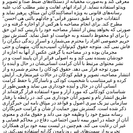
معرفی کند و به‌صورت مخفیانه از دستگاه‌های ضبط صدا و تصویر و
ویدئو استفاده ننماید. از ایراد اتهام، اهانت و نشر مطلب کذب علیه
رسانه‌های قانونی به ‌ویژه امضاکنندگان این میثاق، پرهیز نماید و
انتقادات‌ خود را طبق دستور قرآنی"و جادلهم بالتی هی احسن"
مطرح کند. برای انجام مصاحبه با هرکس از او اجازه گرفته و در
صورتی که بخواهد پیش از انتشار مصاحبه خود را بازبینی کند این حق
را برای او محفوظ دانسته و به خواست او عمل نماید. گسترش نیوز
حریم خصوصی افراد را محترم می‌شمارد و اسرار زندگی دیگران را
فاش نمی کند. متوجه حقوق کم‌توانان، آسیب‌دیدگان، متهمان و حتی
مجرمان بوده و در مصاحبه یا گرفتن عکس از آنها به اجازه از
خودشان بسنده نمی کند و به اصولی فراتر از آن پایبند است و در
نشر محتوای مرتبط با آنان کرامت انسانی‌شان در حال و آینده را
مورد توجه قرار می دهد. حقوق کودکان را محترم شمرده و از
انتشار مصاحبه، تصویر و فیلم کودکان در حالات غیرمتعارف، آرایش
کرده و غیرمنتاسب با شخصیت کودکی و ناسازگار با حفظ کرامت
انسانی آنان در حال و آینده خودداری می نماید و همین‌طور از
شناساندن کودکانی که مورد آزار و سوء استفاده قرار گرفته‌اند از
طریق انتشار نام و تصویر آنان خودداری می کند. در رابطه با رفتار
سازمانی نیز یک سری اصول و قواعد در میثاق نامه این خبرگزاری
ذکر شده است. گسترش نیوز حمایت از شأن و کرامت خبرنگاران
رسانه متبوع خود را وظیفه خود می داند و حقوق مادی و معنوی
آنان از جمله در امور بیمه تأمین اجتماعی، دفاع در محاکم قضایی و
غیر آن رعایت می کند. هم‌چنین در لیست بیمه خود برای همکاران
تحریریه از سمت‌های غیرِ روزنامه‌ن گارانه استفاده نمی‌کند. در