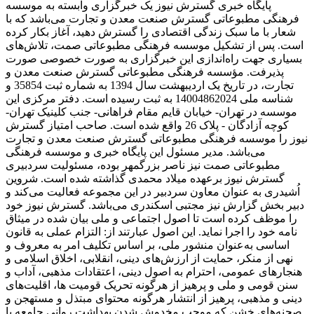
پایگاه خبری گسترش نیوز یک خبرگزاری وابسته به موسسه
فرهنگی مطبوعاتی گسترش صنعت معدن و تجارت می‌باشد که با
شعار با ما سبک زندگی اقتصادی را گسترش دهید، آغاز بکار کرده
است. پس از تشکیل موسسه فرهنگی مطبوعاتی صمت، تلاش‌های
بسیاری جهت راه‌اندازی این خبرگزاری به صورت خصوصی صورت
پذیرفت. مؤسسه فرهنگی مطبوعاتی گسترش صنعت معدن و
تجارت، در تاریخ یک اردیبهشت سال 1394 به شماره ثبت 35854 و
شناسه ملی 14004862024 به ثبت رسیده است. دفتر مرکزی این
موسسه در تهران- خیابان قایم مقام فراهانی- جنب کلینیک تهران-
کوچه آزادگان - پلاک 26 واقع شده است. صاحب امتیاز گسترش
نیوز را موسسه فرهنگی مطبوعاتی گسترش صنعت معدن و تجارت
می‌باشد. مدیر مسئول این پایگاه خبری و موسسه فرهنگی
مطبوعاتی صمت نیز ناصر بزرگمهر بوده، مسئولیت سردبیری
گسترش نیوز برعهده میلاد محمدی گذاشته شده است. شروین
اُشیدری به عنوان معاون سردبیر در این مجموعه فعالیت می‌کند و
دبیر بخش گزارش نیز مجتبی اسکندری می‌باشد. گسترش نیوز خود
را موظف کرده است تا اصول اجتماعی و ملی بیان شده در میثاق
نامه خود را اجرا نماید. این اصول عبارتند از: التزام عملی به قانون
اساسی به‌عنوان منشور ملی، بر اساس تکلیف امر به‌ معروف و
نهی از منکر، حمایت از ارزش‌های دینی، انقلابی، اخلاق اسلامی و
هنجارهای عمومی، احترام به اصول دینی، اعتقادات مذهبی، آداب و
سنن قومی و ملی و ‌پرهیز از هرگونه تحریک قومیت ‌ها، اقلیت‌های
دینی و مذهبی، پرهیز از انتشار هرگونه محتوای مبتذل و مستهجن و
صحنه‌های خشن که موجب مخدوش شدن بهداشت روانی جامعه یا