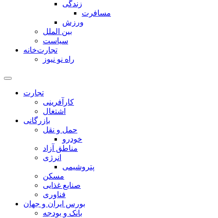
زندگی
مسافرت
ورزش
بین الملل
سیاست
تجارت‌خانه
راه نو نیوز
تجارت
کارآفرینی
اشتغال
بازرگانی
حمل و نقل
خودرو
مناطق آزاد
انرژی
پتروشیمی
مسکن
صنایع غذایی
فناوری
بورس ایران و جهان
بانک و بودجه