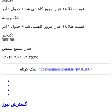
اقتصاد
قیمت طلا ۱۸ عیار امروز کاهشی شد + جدول ۱ آذر
بانک و بیمه
قیمت طلا ۱۸ عیار امروز کاهشی شد + جدول ۱ آذر
کدخبر:
365156
سارا سمیع شمس
۱۴۰۴/۰۹/۰۱ ۱۳:۳۵:۲۵
https://armanetejarat.ir/?p=102007
لینک کوتاه:
گسترش نیوز