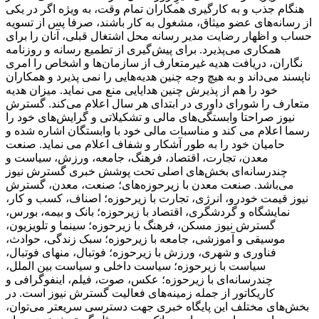
هنگام جذب و به کارگیری همکاران تمام وقت، به ‌ویژه اگر در یکی
از رسانه‌های عضو میثاق، مشغول به کار باشند، صرفا پس از تسویه‌
حساب و اظهار رضایت مدیر رسانه محل اشتغال قبلی، آنان را برای
همکاری می‌پذیرد. برای پیش‌گیری از تطمیع رسانه و روزنامه
‌نگاران، دریافت هدیه غیرمتعارف از سازمان‌ها و اشخاص را امری
ناپسند می‌داند و به ‌هیچ ‌وجه چنین هدیه‌هایی را نمی پذیرد و همکاران
خود را هم از پذیرش چنین هدایایی منع می نماید. میزان هدیه
متعارف را شورای داوری در ابتدای هر سال اعلام می‌کند. گسترش
نیوز صراحتا وابستگی‌های مالی و تشکیلاتی و گرایش‌های خود را
رسما اعلام می کند و مناسبات مالی خود با وابستگان اشاره شده و
حامیان خود را به ‌طور آشکار و شفاف اعلام می نماید. صنعت
معدن، تجارت، اقتصاد، فرهنگ، جامعه، ورزش، سیاست و
چندرسانه‌ای بخش‌های اصلی تحت پوشش خبری گسترش نیوز
می‌باشد. صنعت معدن با زیرحوزه‌های؛ صنعت، معدن، گسترش
نیوز قیمت خودرو، انرژی، تجارت با زیرحوزه؛ اصناف، کسب و کار،
نمایشگاه و گردشگری، اقتصاد با زیرحوزه؛ بانک و بیمه، بورس،
گسترش نیوز مسکن، فرهنگ با زیرحوزه؛ سینما و تلویزیون،
موسیقی و آموزشی، جامعه با زیرحوزه؛ سبک زندگی، حوادث،
فناوری و شهری، ورزش با زیرحوزه؛ فوتبال، منهای فوتبال،
سیاست با زیرحوزه؛ سیاست داخلی و سیاست بین الملل،
چندرسانه‌ای با زیرحوزه؛ عکس، صوت، فیلم، اینفوگرافی و
کاریکاتور از جمله زمینه‌های فعالیت گسترش نیوز است. در
بخش‌های مختلف این پایگاه خبری جهت دسترسی سریعتر می‌توان،