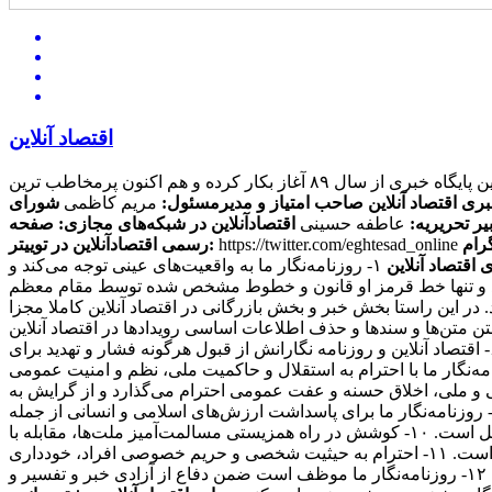
اقتصاد آنلاین
این پایگاه خبری از سال ۸۹ آغاز بکار کرده و هم اکنون پرمخاطب ترین
بری اقتصاد آنلاین
صاحب امتیاز و مدیرمسئول:
مریم کاظمی
شورای
یر تحریریه:
عاطفه حسینی
اقتصادآنلاین در شبکه‌های مجازی:
صفحه
https://twitter.com/eghtesad_online
رسمی اقتصادآنلاین در توییتر:
 اقتصاد آنلاین
۱- روزنامه‌نگار ما به واقعیت‌های عینی توجه می‌کند و
ی کند و تنها خط قرمز او قانون و خطوط مشخص شده توسط مقام معظم
ند. در این راستا بخش خبر و بخش بازرگانی در اقتصاد آنلاین کاملا مجزا
منبعی دیگر منتشر کنند، حتما منبع را ذکر می کنند. ۴- سرقت ادبی، مخدوش ساختن متن‌ها و سندها و حذف اطلاعات اساسی رویدادها در اقتصاد آنلاین
مطرود است. ۵- روزنامه‌نگار ما از پذیرش هرگونه پاداش مادی برای پیش‌برد مقاصد خصوصی مغایر با مصالح عمومی، خودداری می‌کند. ۶- اقتصاد آنلاین و روزنامه نگارانش از قبول هرگونه فشار و تهدید برای
تغییر محتویات آنها، خودداری کرده و از خط‌مشی عمومی رسانه و اصول شرافت حرفه ای خویش تبعیت می‌کند. ۷- روزنامه‌نگار ما با احترام به استقلال و حاکمیت ملی، نظم و امنیت عمومی
 معتقدات مذهبی، آداب و سنن قومی و ملی، اخلاق حسنه و عفت عمومی احترام می‌گذارد و از گرایش به
بعیض خصومت آمیز در این زمینه‌ها و همچنین تشویق و تحریک به جنگ تجاوزکارانه نسبت به کشورهای دیگر خودداری می‌کند. ۹- روزنامه‌نگار ما برای پاسداشت ارزش‌های اسلامی و انسانی از جمله
عدالت‌طلبی، آزادیخواهی، صلح و امنیت بشر، استقلال و پیشرفت فرهنگی، اجتماعی و اقتصادی ملت‌ها و فرهنگ‌ها، احترام خاص قائل است. ۱۰- کوشش در راه همزیستی مسالمت‌آمیز ملت‌ها، مقابله با
گسترش وسایل و ادوات کشتار جمعی، جلوگیری از آلودگی محیط‌زیست و مبارزه علیه سلطه فرهنگی از رسالت‌های مهم روزنامه‌نگاری است. ۱۱- احترام به حیثیت شخصی و حریم خصوصی افراد، خودداری
از توهین، تهمت و افتراء نسبت به اشخاص و تلاش در حفظ سلامت و آرامش روانی جامعه از وظایف روزنامه‌نگاران ما محسوب می‌شود. ۱۲- روزنامه‌نگار ما موظف است ضمن دفاع از آزادی خبر و تفسیر و