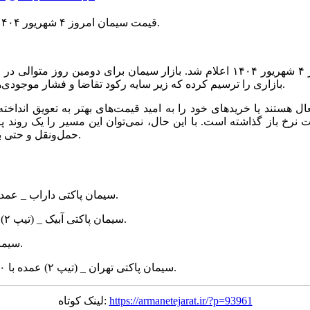
قیمت سیمان امروز ۴ شهریور ۱۴۰۴ اعلام شد. بازار برای دومین روز متوالی وارد فاز کاهشی شده است.
به گزارش اقتصاد آنلاین به نقل از اعتماد، قیمت سیمان عمده امروز ۴ شهریور ۱۴۰۴ اعل
بازاری را ترسیم کرده که زیر سایه رکود تقاضا و فشار موجودی‌های انباشته، آرام‌آرام به سمت تثبیت در سطوح پایین‌تر حرکت می‌کند.
هستند یا خرید‌های خود را به امید قیمت‌های بهتر به تعویق انداخته‌ا
خ باز گذاشته است. با این حال، نمی‌توان این مسیر را یک روند پاید
حمل‌ونقل و حتی بازگشت بخشی از تقاضای فصلی، می‌تواند به‌سرعت ورق را برگرداند.
سیمان پاکتی داراب _ عمده با ۱۰۰۰ تومان کاهش قیمت با نرخ ۱۱۷ هزار تومان معامله می‌شود.
سیمان پاکتی آبیک _ (تیپ ۲) عمده با ۶۰۰۰ تومان کاهش بها در محدوده ۱۳۲ هزار تومان قرار دارد.
سیمان پاکتی ساوه (تیپ۲) _ عمده با نرخ ۱۳۴ هزار تومان معامله می‌شود.
سیمان پاکتی تهران _ (تیپ ۲) عمده با ۳۰۰۰ تومان افت نرخ با قیمت ۱۳۴ هزار تومان خرید و فروش می‌شود.
https://armanetejarat.ir/?p=93961
لینک کوتاه: