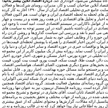
دادگاه مشخص می‌شود، خودداری کند.
درباره اقتصاد آنلاین بیشتر بدانید:
 مخاطبان اقتصاد آنلاین صاحبان کسب و کار، مدیران، روسای شرکت‌ها و فعالان
اقتصادی هستند که می‌خواهند یک روز زودتر از اخبار مطلع شوند و در نتیجه به روزنامه‌ها اکتفا نمی‌کنند. اقتصاد آنلاین، به عنوان اولین سایت جامع خبری-تحلیلی اقتصاد ایران از سال ۱۳۹۰ آغاز به کار کرده
یل های لحظه به لحظه اقتصادی ایران و جهان است. هم اکنون فعالان
اخبار و تحلیل های اقتصادی را در هفت روز هفته و در بیست و چهار
که از عوامل ناکارایی در سیستم اقتصادی است. امید است با وجود این
ادی در ایران داشته باشیم. البته در این مسیر توجه به سیاست های
عی می کنیم با نقد و بررسی این سیاست گذاری‌ها و روشن کردن راه
ین حوزه را از وظایف اصلی خود به شمار می‌آورد. خبرگزاری اقتصاد
 ایران، آخرین اخبار اقتصادی را همراه با پوشش لحظه‌ای قیمت‌ها در
ا و نواقصات خبری در حوزه اقتصاد و سایر اخبار ایران و دنیا وارد
ی از پربازدید ترین وبسایت‌های خبری در حوزه دنیای اقتصاد به شمار می‌رود و توانسته است رنک 18 الکسا در ایران را کسب نماید. روزانه بیش از یک میلیون کاربر از این مجموعه
الات تحلیلی در حوزه بورس، اخبار مسکن و شهری، اخبار خودرو، اخبار
ز قیمت دلار، قیمت طلا، قیمت سکه، قیمت یورو، قیمت بیت کوین، قیمت
انید بخش‌های متنوع دیگری همچون، الفبای اقتصاد، هواشناسی اقتصاد،
میت و پرجستجو مانند مسائل حوزه بهداشت، اخبار روز و... قابل نمایش
برگزاری اقتصاد نیوز به ثبت رسیده است. دنیای اقتصاد تابان که با نام
امه دنیای اقتصاد، هفته ‌نامه تجارت فردا، شبکه اینترنتی اکوایران،
ین گروه رسانه‌ای مشغول فعالیت هستند. گروه دنیای اقتصاد همچنین
ز همایش‌ها نیز می‌باشد. اولین زیرمجموعه این هلدینگ، دنیای اقتصاد، از سال 1381 فعالیت خود را آغاز کرده است. روزنامه فایننشال تریبیون، نیز به عنوان تنها روزنامه
دنیای اقتصاد تابان است. آقای بختیاری در توضیح و تشریح مجموعه
کشف شده در روزنامه از جهات مختلف و تحقق بخشیدن به برنامه‌های
دازی شود. این تصمیم بدلیل عدم برخورداری از پتانسیل ارائه مقالات، گزارش‌ها و محتوای تحلیلی که از عمق بیشتری
وز به اطلاعاتی نیاز پیدا خواهد کرد که نه در قالب روزنامه و نه در