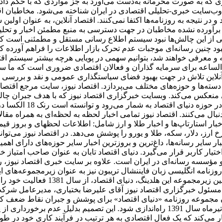
باری که به صورت محرمانه به‌دست می‌آورد به جز مواردی که با حکم 
ه عنوان پر بازدیدترین وب‌سایت خبری-تحلیلی اقتصادی در ایران شناخته می‌شود.
ز برآورده نشده مخاطبان در جهت دسترسی به منبع مطمئن اخبار و تحل
کی از این چالش‌ها نبود سیستم اطلاع رسانی مستقل و مطمئنی است که 
 نبود چنین رسانه‌ای موجبات عدم تحرک بازار اطلاعات را فراهم آورده 
 معرفی خواهند شد، بتوانیم سهمی در پویایی هرچه بیشتر سیستم اقتص
‌الساعه برای سرمایه گذاران و فعالان اقتصادی ضروری است که ما س
 آنلاین تلاش در جهت بهبود فضای سیاستگذاری عمومی و نقد و بررسی ا
سته‌ها و حوزه‌های مختلف می‌پردازد. اقتصاد نیوز، سایت مرجع اقتصاد
منعکس می‌کند. وبسایت خبرگزاری اقتصاد نیوز که با هدف جبران چالش‌ه
عرضه ظهور شده است، یک
نبال می‌کنند. اقتصاد نیوز تمامی اخبار لحظه به لحظه‌ای به همراه مق
، اخبار استارتاپ‌ها و اخبار طلا و ارز شامل: اطلاعات لحظهای و برو
 ارز، دلار، سکه، طلا و یورو را پوشش می‌دهد. در اقتصاد نیوز می‌تو
ر سایر رسانه‌ها، داغ‌ترین و بروزترین اخبار سایر حوزه‌های دارای اه
اختیار کاربر قرار می‌گیرد. دنیای اقتصاد تابان به عنوان صاحب امتیاز خ
مؤسسه رسانه‌ای در ایران است. علاوه بر سایت خبری اقتصاد نیوز، روزن
نامه انگلیسی ‌زبان فایننشال تریبون نیز به عنوان زیرمجموعه‌های ا
دارای مرکز پژوهش‌ها، انتشارات و مرک
مسئول خبرگزاری اقتصاد نیوز آقای علیرضا بختیاری، مدیرعامل شرکت 
سیدن مجموعه روزنامه «دنیای اقتصاد» برای پوشش و جبران نقاط ضعف 
توسعه فعالیت خود، تصمیم گرفته شد تا هفته نامه تجارت فردا در تیرماه سال 1391 راه‌ان
می‌کند که یک فعال اقتصادی به هر ترتیب در فرآیند کاری خود در طول ر