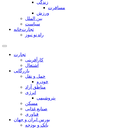
زندگی
مسافرت
ورزش
بین الملل
سیاست
تجارت‌خانه
راه نو نیوز
تجارت
کارآفرینی
اشتغال
بازرگانی
حمل و نقل
خودرو
مناطق آزاد
انرژی
پتروشیمی
مسکن
صنایع غذایی
فناوری
بورس ایران و جهان
بانک و بودجه