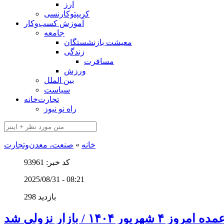
ارز
کریپتوکارنسی
آموزش کسب‌وکار
جامعه
معیشت بازنشستگان
زندگی
مسافرت
ورزش
بین الملل
سیاست
تجارت‌خانه
راه نو نیوز
خانه
»
صنعت، معدن‌و‌تجارت
کد خبر: 93961
2025/08/31 - 08:21
298 بازدید
ور ۱۴۰۴ / بازار نزولی شد