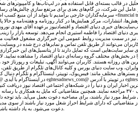
حلیل در قالب بسته‌ای قابل استفاده هم در لپ‌تاب‌ها و کامپیوترهای 
عامل این شرکت، در گام‌های بعدی برای مرتفع سازی چالش‌های رسانه د
سرمایه‌گذاران خارجی برآمدیم تا بتواند از آن منبع کسب اطلاعات کند. بدین ترتیب، یکی از اجزای
وهش‌ها، انتشارات، مرکز همایش‌ها در کنار روزنامه و هفته‌نامه و حالا
سایت‌های خبری دنیای اقتصاد و اقتصادنیوز برعهده آقای مهدی نور
ی دنیای اقتصاد را فاطمه استیری انجام می‌دهد. توسعه بازار را زین
اقی نیز در سمت مدیریت روابط عمومی این خبرگزاری مشغول فعالیت م
اربران می‌توانند از طریق تلفن تماس و نمابرهای درج شده در وبسایت 
رای سایر سایت‌هایی است که تمایل دارند تا از پتانسیل‌های این خبرگزا
 در بخش‌های مختلف گروه رسانه‌ای دنیای اقتصاد را مشاهده نمایید. ل
رین های روزانه هستند. کاربران می‌توانند آگهی، تبلیغات و رپورتاژ خود 
کوایران، وب سایت دنیای بورس و کلیه کانال‌های تلگرام از طریق تلفن،
ر شبکه‌ها و بسترهای مختلف مانند: فیس‌بوک، توییتر، اینستاگرام و تلگرام دنبال ک
رین اخبار ایران و دنیا را در شبکه‌های اجتماعی اقتصاد نیوز دریافت کنی
آدرس تهران، خیابان مطهری، بین میرزای شیرازی و سنایی، پلاک ۳۷۰ مراجعه نمایند. همچنین متقاضیا
ز متقاضیانی که دارای شرایط احراز شغل مورد نیاز باشند از سوی مدی
دعوت می‌شود. به یاد داشته باشید که اقتصاد نیوز با متقاضیان از طریق پیامک یا ایمیل تماس نمی‌گیرد.