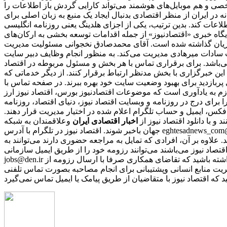
شخصی و هم موبایل‌های هوشمند می‌تواند کارایی گردش باز اطلاعات را
ر ایران از منظر اقتصادی بدنبال ایجاد یک منبع به زبان اصلی برای
 هلدینگ یعنی روزنامه انگلیسی «financial tribion» را به فعالان اقتصادی و بنگاه‌ها عرضه شد. فعالیت‌های توسعه
 پایگاه خبری «اقتصادنیوز» از جمله اقدامات توسعه بخشی به ارکان‌های
وزیان گذاشته شده است. آقای محمدصادق نخجوانی مسئولیت مدیریت
ب سادات میرهادی مدیریت می‌کند. به منظور انجام وظایف دبیر سایت
ی‌باشد. برای برقراری تماس با هر بخش و مسئول مربوطه در اقتصاد
این خبرگزاری با بخش مدنظر ارتباط برقرار کنند. از دیگر خدماتی که
ری پربازدید برای بهبود وضعیت سایت خود بهره ببرند. در صفحه تماس با
ازم به یادآوری است که موضوعات اقتصادنیوز بورس، اقتصاد نیوز ارز
را برای درج در روزنامه و وبسایت اقتصاد نیوز، دنیای اقتصاد، روزنامه
 فکس، ایمیل و حساب تلگرام اعلام شده در اختیار مدیریت قرار دهند.
نند و با دانلود اقتصاد نیوز از
اخبار اقتصادی ایران
و
جهان باخبر شوند. اقتصاد نیوز در تلگرام با آدرس eghtesadnews_com@ در اینستاگرام با آیدی eghtesadnews_com@ در توییتر با آدرس eghtesadnews@ و در فیس‌بوک با نشانی eghtesadnews فعالیت می‌کند.
د. علاوه بر آن، افرادی که تمایل به مراجعه حضوری دارند می‌توانند به
نی که مایل به همکاری با رسانه‌ اقتصاد نیوز می‌باشند می‌توانند رزومه خود را از طریق ایمیل سازمانی
jobs@den.ir تکمیل و ارسال نمایند. پس از بررسی رزومه‌ها، از افرادی که دارای شرایط مورد نیاز باشند، برای مصاحبه دعوت بعمل می‌آید. باید توجه داشته باشید که تقاضای همکاری صرفا با ارسال رزومه از
ریت منابع انسانی وپشتیبانی برای انجام مصاحبه بصورت تماس تلفنی