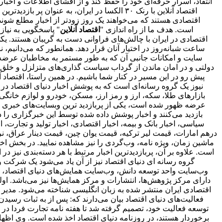
انتقاد، اسرار حرفه‌ای خود را حفظ کند و از افشای اطلاعات و اخ
اقتصاد آنلاین با رنک ۳۰ الکسا در ایران، ب
است. هدف ما از راه اندازی "
اقتصاد آنلاین
" پاسخگویی به نیا
اقتصادی در ایران با چالش‌های فراوانی دست به گریبان هستند. ی
ساعت شبانه‌روز در اختیار آنان قرار دهد. همانطور که می‌دانیم،
سایت و امکانات جانبی آن که به طور مستمر به مخاطبان عرضه و
دولتی و در امان ماندن از گرداب سیاست گذاری‌های متزلزل و خلق
پیش رو در این مسیر در کنار شما باشیم. در همین راستا، اقتصاد
نیوز یک گروه رسانه‌ای است که به پوشش اخبار دنیای اقتصاد در د
بازارهای طلا، سکه، ارز و رمز ارز، مسکن، خودرو و لوازم خانگی 
بازدید می‌کنند و اخبار پوشش داده شده توسط این خبرگزاری را د
سیاسی، اخبار بانک و بیمه، اخبار اقتصادی، اخبار تولید و تجارت
درهم امارات، قیمت لیر ترکیه، قیمت یوان چین، قیمت دینار عراق، نرخ
ماشین زمان، ویژه نامه، وب‌گردی را نیز مشاهده نمایید. در بخش اخبا
است. علاوه بر آن، پربازدیدترین اخبار مرتبط با هر دسته‌بندی نیز در 
گروه رسانه ای دنیای اقتصاد نیز از آن یاد می‌شود یک شرکت و 
وب‌سایت واحد توسعه دانش، وب‌سایت همایش‌های دنیای اقتصاد، روز
اقتصادی ایران منتشر شده به زبان انگلیسی شناخته می‌شود. مدیر 
فعالیت‌های دنیای اقتصاد بیان می‌دارند که: پس از به ثبات ر
برخوردار هستند، در روزنامه دنیای اقتصاد اخذ شده است. وی اظهار 