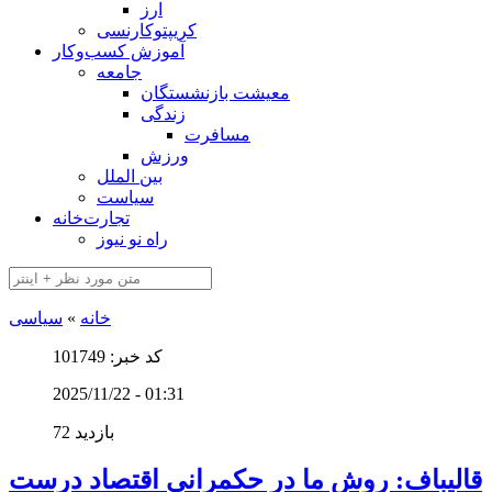
ارز
کریپتوکارنسی
آموزش کسب‌وکار
جامعه
معیشت بازنشستگان
زندگی
مسافرت
ورزش
بین الملل
سیاست
تجارت‌خانه
راه نو نیوز
خانه
»
سیاسی
کد خبر: 101749
2025/11/22 - 01:31
72 بازدید
قالیباف: روش ما در حکمرانی اقتصاد درست