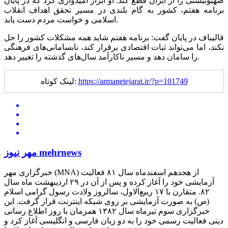
صهیونیستی را از ایران قطع کند. او ابراز امیدواری کرد که در پایان
برنامه هفتم، کشور به گام بلندی در مسیر تحقق اهداف انقلاب
اسلامی و خواست مردم دست یابد.
قالیباف در پایان گفت: برنامه هفتم شاید همه مشکلات کشور را حل
نکند، اما می‌تواند ثبات اقتصادی برقرار کند، نابسامانی‌های فرهنگی
را سامان دهد و مسیر ناکارآمد سال‌های گذشته را تغییر دهد.
https://armanetejarat.ir/?p=101749
لینک کوتاه:
مهر نیوز mehrnews
خبرگزاری مهر (MNA) از هجدهم اسفندماه سال ۸۱ فعالیت
آزمایشی خود را آغاز کرده و پس از آن در ۲۹ اردیبهشت ماه سال
۸۲. متقارن با ۱۷ ربیع‌الاول، سالروز ولادت رسول گرامی اسلام
(ص) به صورت آزمایشی بر روی شبکه اینترنت قرار گرفت. این
خبرگزاری سوم تیرماه سال ۱۳۸۲ همزمان با روز اطلاع رسانی
دینی فعالیت رسمی خود را به دو زبان فارسی و انگلیسی آغاز کرد و