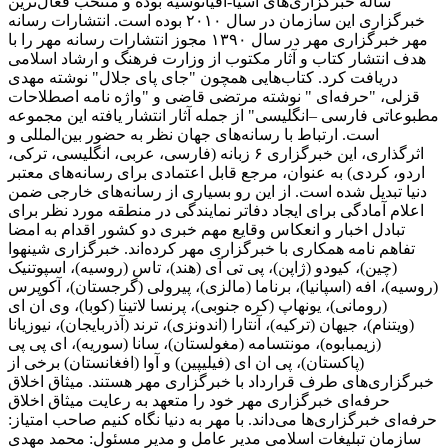
ساله خبرگزاری‌های آسیا-اقیانوسیه بوده و منتخب فعال‌ترین
خبرگزاری این سازمان در سال ۲۰۱۰ بوده است. انتشارات رسانه
مهر خبرگزاری مهر در سال ۱۳۹۰ مجوز انتشارات رسانه مهر را با
هدف انتشار کتاب و آثار مکتوب از وزارت فرهنگ و ارشاد اسلامی
دریافت کرد. کتاب‌هایی همچون "جای پای جلال" نوشته مهدی
قزلی، "حرفه‌ای " نوشته مرتضی قاضی و "واژه نامه اصطلاحات
مطبوعاتی فارسی –انگلیسی" از جمله آثار انتشار یافته این مجموعه
است. ارتباط با رسانه‌های جهان نظر به حضور بین‌المللی و
اثرگذاری، این خبرگزاری ۶ زبانه (فارسی، عربی، انگلیسی، ترکی،
اردو، کردی) به عنوان، مرجع قابل اعتمادی برای رسانه‌های معتبر
دنیا تبدیل شده است. از این رو بسیاری از رسانه‌های خارجی ضمن
اعلام آمادگی برای ایجاد دفاتر نمایندگی در منطقه مورد نظر برای
تبادل اخبار و انعکاس وقایع مهم خبری دو کشور اقدام به امضا
تفاهم نامه همکاری با خبرگزاری مهر کرده‌اند. خبرگزاری شینهوا
(چین)، کیودو (ژاپن)، پی تی آی (هند)، تاس (روسیه)، اسپوتنیک
(روسیه)، افه (اسپانیا)، برناما (مالزی)، پیرولی (گرجستان)، آکوپرس
(رومانی)، یونهاپ (کره جنوبی)، پرنسا لاتینا (کوبا)، وی ان ای
(ویتنام)، جیهان (ترکیه)، آنتارا (اندونزی)، ترند (آذربایجان)، نیوزیانا
(زیمبابوه)، مونتسامه (مغولستان)، سانا (سوریه)، ای پی پی
(پاکستان)، پی ان ای (فیلیپین) و آوا (افغانستان) برخی از
خبرگزاری‌های طرف قرارداد با خبرگزاری مهر هستند. میثاق اخلاق
حرفه‌ای خبرگزاری مهر خود را متعهد به رعایت میثاق اخلاق
حرفه‌ای خبرگزاری‌ها می‌داند. با مهر به دنیا نگاه کنیم صاحب امتیاز:
سازمان تبلیغات اسلامی مدیر عامل و مدیر مسئول: محمد مهدی