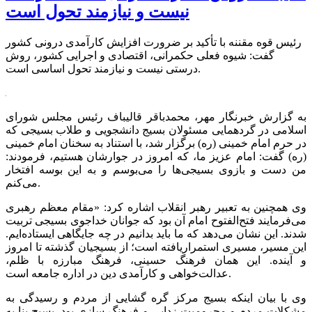
نیست و نیازمند تحول است
رئیس قوه مقننه با تأکید بر ضرورت افزایش کارآمدی درونی کشور
گفت: شیوه فعلی حکمرانی، اقتصادی و اجرایی کشور، روش
درستی نیست و نیازمند تحول اساسی است.
به گزارش خبرنگار مهر، محمدباقر قالیباف رئیس مجلس شورای
اسلامی در گردهمایی مسئولان بسیج دانشجویی و طلاب بسیجی که
در حرم امام خمینی (ره) برگزار شد، با استناد به سخنان امام خمینی
(ره) گفت: امام عزیز ما، که امروز در جوارشان هستیم، فرمودند:
من دست و بازوی بسیجی‌ها را می‌بوسم و به این بوسه افتخار
می‌کنم.
وی همچنین به تعبیر رهبر انقلاب اشاره کرد: «مقام معظم رهبری
می‌فرمایند فتح‌الفتوح امام آن بود که جوانان خداجوی بسیجی تربیت
شدند. این نشان می‌دهد که ما باید بدانیم در چه جایگاهی ایستاده‌ایم.
این مسیر، مسیری
استمراریافته
است؛ از بسیجیان گذشته تا امروز
و آینده. این همان فرهنگ حسینی، فرهنگ مبارزه با ظلم،
عدالت‌خواهی و کارآمدی دین در اداره جامعه است.
وی با بیان اینکه بسیج مرکز گره گشایی از مردم و رسیدگی به
مشکلات مردم و محرومیت زدایی و فرهنگ سازی بود. بسیج بنا به