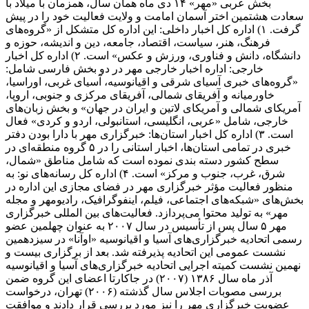
بخش عربی «مهر» ۱۴ دی ماه همان سال، همزمان با میلاد با
سعادت هشتمین اختر آسمان امامت و ولایت فعالیت خود را در پیش
گرفت. ۱) اداره کل اخبار داخلی: این اداره کل متشکل از «گروه‌های
فرهنگ، هنر، سیاست، اقتصاد، جامعه، دین و اندیشه، حوزه و
دانشگاه، دانش و فناوری، ورزش و عکس» است. ۲) اداره کل اخبار
خارجی: اداره اخبار خارجی مهر در دو بخش فارسی شامل:
«گروه‌های خبری آسیای شرقی و اقیانوسیه، آسیای غربی، اوراسیا،
خاورمیانه و آفریقای شمالی، آفریقای مرکزی و جنوبی، اروپا،
آمریکای شمالی و آمریکای لاتین و ایران در جهان» و بخش زبان‌های
خارجی، شامل «عربی، انگلیسی، استانبولی، اردو و کردی» فعال
است. ۳) اداره کل اخبار استان‌ها: خبرگزاری مهر با دارا بودن دفتر
خبری در تمامی استان‌ها، اخبار استانی را در ۵ گروه منطقه‌ای در
سطح کشور دسته بندی نموده است که شامل مناطق «شمال،
شرق، غرب، جنوب و مرکز» است. ۴) اداره کل رسانه‌های نو: به
منظور فعالیت مؤثر خبرگزاری مهر در فضای مجازی این اداره در
بخش‌های «شبکه‌های اجتماعی، فیلم، اینفوگرافیک، رادیومهر و مجله
مهر» به تولید محتوا می‌پردازد. فعالیت‌های بین المللی خبرگزاری
مهر ۵ سال پس از تأسیس در سال ۲۰۰۷ به عنوان چهلمین عضو
رسمی اتحادیه خبرگزاری‌های آسیا و اقیانوسیه «اوآنا» در سیزدهمین
نشست عمومی این اتحادیه پذیرفته شد. بعد از برگزاری بیست و
نهمین نشست کمیته اجرایی اتحادیه خبرگزاری‌های آسیا و اقیانوسیه
آذر ماه سال ۱۳۸۶ (۲۰۰۷) در جاکارتا اعضای این گروه ضمن
بررسی مصوبات اجلاس سال گذشته (۲۰۰۶) تهران، درخواست
عضویت خبرگزاری مهر را نیز مورد بررسی قرار دادند و موافقت