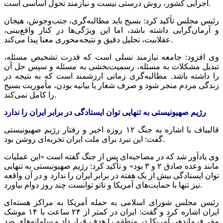
اجرایی کشور، روش درستی نیست و نیازمند تحول اساسی است.
رئیس مجلس تأکید کرد: بسیج باید
مطالبه‌گری
، جنب‌وجوش، هیجان
و آرمان‌گرایی داشته باشد، اما این ویژگی‌ها در کنار واقع‌بینی،
عقلانیت، تحلیل دقیق و نتیجه‌محوری معنا پیدا می‌کند.
وی افزود: جامعه نیازمند نسلی است که قدرت تشخیص مسئله،
تبدیل مشکلات به مسئله، رسمیت‌بخشی به مسئله و سپس حل آن
را داشته باشد.
مطالبه‌گری
زمانی ارزشمند است که به نتیجه در
زندگی مردم منجر شود و صرف شعار یا بیانیه بودن، مأموریت بسیج
را کامل نمی‌کند.
رژیم صهیونیستی به تنهایی توان ایستادگی در برابر ایران را ندارد
قالیباف با اشاره به جنگ ۱۲ روزه اخیر و رفتار رژیم صهیونیستی
گفت: این نبرد برای ملت ایران تجربه‌ای روشن بود.
وی یادآور شد که در مصاحبه‌ای پس از جنگ گفته است «این عملیات
مانند وعده صادق ۲ و ۳ بود» و تأکید کرد: رژیم صهیونیستی به تنهایی
توان ایستادگی بیش از یک هفته در برابر ایران را ندارد و در آن واقعه
نیز تنها با حمایت‌های آمریکا و ناتو توانست چند روز دوام بیاورد.
رئیس مجلس شورای اسلامی به حمله آمریکا به مراکز هسته‌ای
ایران اشاره کرد و گفت: ایران در کمتر از ۲۴ ساعت با ۱۴ موشک
مقر فرماندهی آمریکا در منطقه را هدف قرار داد و سامانه‌های ضد