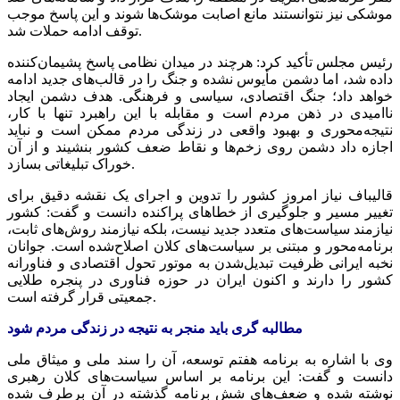
موشکی نیز نتوانستند مانع اصابت موشک‌ها شوند و این پاسخ موجب
توقف ادامه حملات شد.
رئیس مجلس تأکید کرد: هرچند در میدان نظامی پاسخ پشیمان‌کننده
داده شد، اما دشمن مأیوس نشده و جنگ را در قالب‌های جدید ادامه
خواهد داد؛ جنگ اقتصادی، سیاسی و فرهنگی. هدف دشمن ایجاد
ناامیدی در ذهن مردم است و مقابله با این راهبرد تنها با کار،
نتیجه‌محوری و بهبود واقعی در زندگی مردم ممکن است و نباید
اجازه داد دشمن روی زخم‌ها و نقاط ضعف کشور بنشیند و از آن
خوراک تبلیغاتی بسازد.
قالیباف نیاز امروز کشور را تدوین و اجرای یک نقشه دقیق برای
تغییر مسیر و جلوگیری از خطاهای پراکنده دانست و گفت: کشور
نیازمند سیاست‌های متعدد جدید نیست، بلکه نیازمند روش‌های ثابت،
برنامه‌محور و مبتنی بر سیاست‌های کلان اصلاح‌شده است. جوانان
نخبه ایرانی ظرفیت تبدیل‌شدن به موتور تحول اقتصادی و
فناورانه
کشور را دارند و اکنون ایران در حوزه فناوری در پنجره طلایی
جمعیتی قرار گرفته است.
مطالبه
گری
باید منجر به نتیجه در زندگی مردم شود
وی با اشاره به برنامه هفتم توسعه، آن را سند ملی و میثاق ملی
دانست و گفت: این برنامه بر اساس سیاست‌های کلان رهبری
نوشته شده و ضعف‌های شش برنامه گذشته در آن برطرف شده