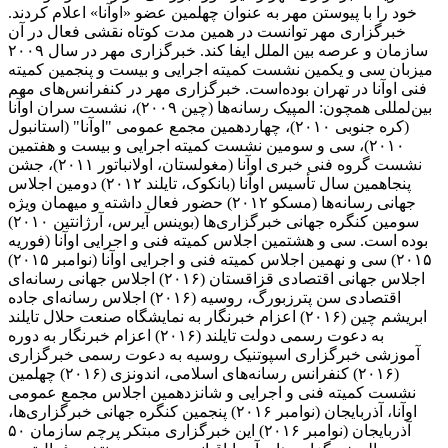
خود را با پیوستن مهر به عنوان چهلمین عضو «اوآنا» اعلام کردند.
خبرگزاری مهر توانست در همین مدت کوتاه نقشی فعال در آن
سازمان و عرصه بین الملل ایفا کند. خبرگزاری مهر در سال ۲۰۰۹
میزبان سی و یکمین نشست کمیته اجرایی و بیست و پنجمین کمیته
فنی اوآنا در تهران بوده‌است. خبرگزاری مهر در کنفرانس‌های مهم
بین‌لمللی همچون: المپیک رسانه‌ها (چین ۲۰۰۹)، نشست سران اوآنا
(کره جنوبی ۲۰۱۰)، چهاردهمین مجمع عمومی "اوآنا" (استانبول
۲۰۱۰)، سی و سومین نشست کمیته اجرایی و بیست و هفتمین
نشست گروه فنی خبری اوآنا (مغولستان، اولانباتور ۲۰۱۱)، جشن
پنجاهمین سال تأسیس اوآنا (بانکوک، تایلند ۲۰۱۲) دومین اجلاس
جهانی رسانه‌ها (مسکو ۲۰۱۲) حضور فعال داشته و میهمان ویژه
سومین کنگره جهانی خبرگزاری‌ها (بوینس آیرس، آرژانتین ۲۰۱۰)
بوده است. سی و هشتمین اجلاس کمیته فنی و اجرایی اوآنا (فوریه
۲۰۱۵) سی و نهمین اجلاس کمیته فنی و اجرایی اوآنا (نوامبر ۲۰۱۵)
اجلاس جهانی اقتصادی قزاقستان (۲۰۱۶) اجلاس جهانی رسانه‌ای
اقتصادی سن پترزبورگ، روسیه (۲۰۱۶) اجلاس رسانه‌ای جاده
ابریشم چین (۲۰۱۶) اعزام خبرنگار به نمایشگاه صنعت حلال تایلند
به دعوت رسمی دولت تایلند (۲۰۱۶) اعزام خبرنگار به دوره
آموزشی خبرگزاری اسپوتنیک روسیه به دعوت رسمی خبرگزاری
(۲۰۱۶) کنفرانس رسانه‌های اسلامی، اندونزی (۲۰۱۶) چهلمین
نشست کمیته فنی و اجرایی و شانزدهمین اجلاس مجمع عمومی
اوآنا، آذربایجان (نوامبر ۲۰۱۶) پنجمین کنگره جهانی خبرگزاری‌ها،
آذربایجان (نوامبر ۲۰۱۶) این خبرگزاری مبتکر پرچم سازمان ۵۰