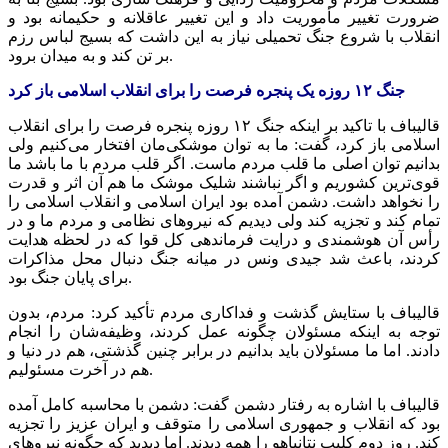
ضرورت تغییر مأموریت داد و این تغییر عاقلانه و حکیمانه بود و
انقلاب با شروع جنگ تحمیلی نیاز به این داشت که بسیج لباس رزم
بر تن کند و به میدان برود.
جنگ ۱۲ روزه یک پنجره فرصت را برای انقلاب اسلامی باز کرد
قالیباف با تاکید بر اینکه جنگ ۱۲ روزه پنجره فرصت را برای انقلاب
اسلامی باز کرد، گفت: ما به توان موشکی‌مان افتخار می‌کنیم ولی
بدانیم توان اصلی ما قلب مردم ماست. اگر قلب مردم با ما باشد ما
قوی‌ترین کشوریم و اگر نباشند شلیک موشک ما هم آن اثر و قدرت
را نخواهد داشت. دشمن آمده بود ایران اسلامی و انقلاب اسلامی را
تمام کند و تجزیه کند ولی دیدیم که نیروهای نظامی و مردم ما و در
رأس آن هوشمندی و درایت فرماندهی کل قوا که در لحظه هدایت
کردند، باعث شد
جیدی
ونس
در میانه جنگ دنبال محل مذاکرات
برای پایان جنگ بود.
قالیباف با ستایش گذشت و فداکاری مردم تأکید کرد: مردم، بدون
توجه به اینکه مسئولان چگونه عمل کردند، وظیفه‌شان را انجام
دادند. اما ما مسئولان باید بدانیم در برابر چنین گذشتی، هم در دنیا و
هم در آخرت مسئولیم.
قالیباف با اشاره به رفتار دشمن گفت: دشمن با محاسبه کامل آمده
بود که انقلاب و جمهوری اسلامی را متوقف و ایران عزیز را تجزیه
کند. روز دوم کلیپ نتانیاهو را همه دیدند. اما دیدید که چگونه نیروهای