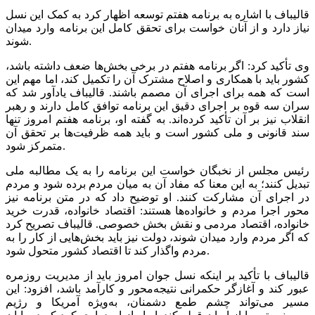
قالیباف با اشاره به برنامه هفتم توسعه اظهار کرد به کمک این نسل
نیاز دارد و از آنان خواست برای تحقق کامل این برنامه وارد میدان
شوند.
وی تأکید کرد: اگر برنامه هفتم در برخی بخش‌ها ضعف داشته باشد،
کشور باید با همکاری و اصلاح مشترک آن را تکمیل کند، اما مهم این
است که همه برای اجرای آن مصمم باشند. قالیباف یادآور شد که
سران سه قوه بر اجرای دقیق این برنامه توافق کامل دارند و رهبر
انقلاب نیز بر آن تأکید کرده‌اند. به گفته او، برنامه هفتم امروز تنها
سند قانونی و ملی کشور است و باید همه ظرفیت‌ها بر تحقق آن
متمرکز شود.
رئیس مجلس از نخبگان خواست این برنامه را به یک مطالبه ملی
تبدیل کنند؛ به این معنا که مفاد آن به میان مردم برده شود و مردم
در اجرای آن مشارکت کنند. او توضیح داد که در متن برنامه نیز
محور اجرا مردم و خانواده‌ها هستند: اقتصاد خانواده، قدرت خرید
خانواده، اقتصاد مردمی و نقش بخش خصوصی. قالیباف تصریح کرد
که اگر مردم وارد میدان شوند، دولت نیز باید بخش‌هایی از کار را به
مردم واگذار کند تا اقتصاد کشور متحول شود.
قالیباف با تأکید بر اینکه نسل جوان امروز باید از مدیریت روزمره
عبور کند و آغازگر حکمرانی نتیجه‌محور و کارآمد باشد، افزود: این
مسیر می‌تواند چشم طمع دشمنان، به‌ویژه آمریکا و رژیم