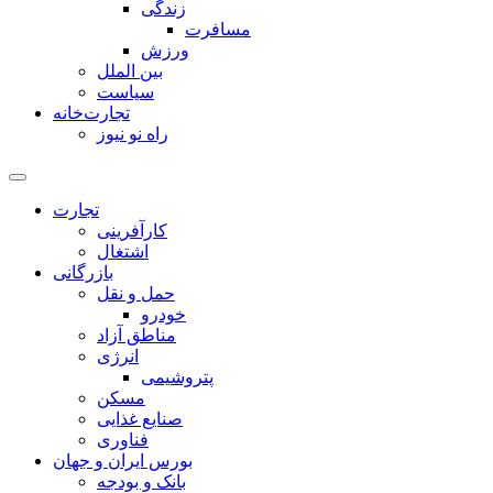
زندگی
مسافرت
ورزش
بین الملل
سیاست
تجارت‌خانه
راه نو نیوز
تجارت
کارآفرینی
اشتغال
بازرگانی
حمل و نقل
خودرو
مناطق آزاد
انرژی
پتروشیمی
مسکن
صنایع غذایی
فناوری
بورس ایران و جهان
بانک و بودجه