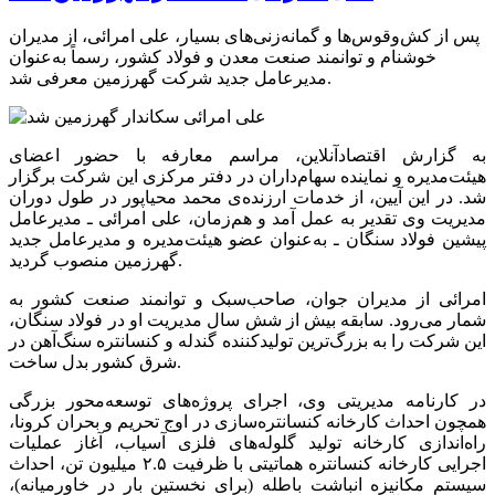
پس از کش‌وقوس‌ها و گمانه‌زنی‌های بسیار، علی امرائی، از مدیران
خوشنام و توانمند صنعت معدن و فولاد کشور، رسماً به‌عنوان
مدیرعامل جدید شرکت گهرزمین معرفی شد.
به گزارش اقتصادآنلاین، مراسم معارفه با حضور اعضای
هیئت‌مدیره و نماینده سهام‌داران در دفتر مرکزی این شرکت برگزار
شد. در این آیین، از خدمات ارزنده‌ی محمد محیاپور در طول دوران
مدیریت وی تقدیر به عمل آمد و هم‌زمان، علی امرائی ـ مدیرعامل
پیشین فولاد سنگان ـ به‌عنوان عضو هیئت‌مدیره و مدیرعامل جدید
گهرزمین منصوب گردید.
امرائی از مدیران جوان، صاحب‌سبک و توانمند صنعت کشور به
شمار می‌رود. سابقه بیش از شش سال مدیریت او در فولاد سنگان،
این شرکت را به بزرگ‌ترین تولیدکننده گندله و کنسانتره سنگ‌آهن در
شرق کشور بدل ساخت.
در کارنامه مدیریتی وی، اجرای پروژه‌های توسعه‌محور بزرگی
همچون احداث کارخانه کنسانتره‌سازی در اوج تحریم و بحران کرونا،
راه‌اندازی کارخانه تولید گلوله‌های فلزی آسیاب، آغاز عملیات
اجرایی کارخانه کنسانتره هماتیتی با ظرفیت ۲.۵ میلیون تن، احداث
سیستم مکانیزه انباشت باطله (برای نخستین بار در خاورمیانه)،