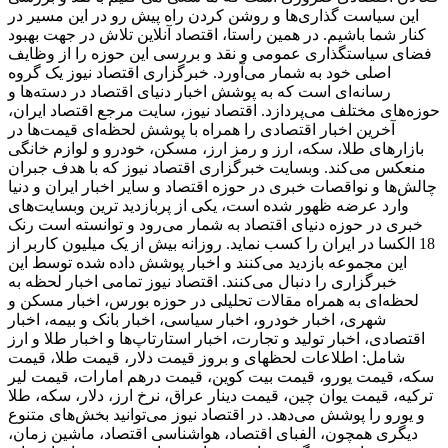
این سیاست گذاری‌ها و روشن کردن راه پیش رو در این مسیر در
کنار شما باشیم. در همین راستا، اقتصاد آنلاین تلاش در جهت بهبود
فضای سیاستگذاری عمومی و نقد و بررسی این حوزه را از وظایف
اصلی خود به شمار می‌آورد. خبرگزاری اقتصاد نیوز یک گروه
رسانه‌ای است که به پوشش اخبار دنیای اقتصاد در دسته‌ها و
حوزه‌های مختلف می‌پردازد. اقتصاد نیوز، سایت مرجع اقتصاد ایران،
آخرین اخبار اقتصادی را همراه با پوشش لحظه‌ای قیمت‌ها در
بازارهای طلا، سکه، ارز و رمز ارز، مسکن، خودرو و لوازم خانگی
منعکس می‌کند. وبسایت خبرگزاری اقتصاد نیوز که با هدف جبران
چالش‌ها و نواقصات خبری در حوزه اقتصاد و سایر اخبار ایران و دنیا
وارد عرضه ظهور شده است، یکی از پربازدید ترین وبسایت‌های
خبری در حوزه دنیای اقتصاد به شمار می‌رود و توانسته است رنک
18 الکسا در ایران را کسب نماید. روزانه بیش از یک میلیون کاربر از
این مجموعه بازدید می‌کنند و اخبار پوشش داده شده توسط این
خبرگزاری را دنبال می‌کنند. اقتصاد نیوز تمامی اخبار لحظه به
لحظه‌ای به همراه مقالات تحلیلی در حوزه بورس، اخبار مسکن و
شهری، اخبار خودرو، اخبار سیاسی، اخبار بانک و بیمه، اخبار
اقتصادی، اخبار تولید و تجارت، اخبار استارتاپ‌ها و اخبار طلا و ارز
شامل: اطلاعات لحظهای و بروز قیمت دلار، قیمت طلا، قیمت
سکه، قیمت یورو، قیمت بیت کوین، قیمت درهم امارات، قیمت لیر
ترکیه، قیمت یوان چین، قیمت دینار عراق، نرخ ارز، دلار، سکه، طلا
و یورو را پوشش می‌دهد. در اقتصاد نیوز می‌توانید بخش‌های متنوع
دیگری همچون، الفبای اقتصاد، هواشناسی اقتصاد، ماشین زمان،