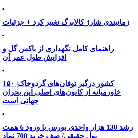
زمانبندی شارژ کالابرگ تغییر کرد + جزئیات
راهنمای کامل نگهداری از باکس گل و
افزایش طول عمر آن
۱۵۰ کشور درگیر توفان‌های گردوخاک|
خاورمیانه از کانون‌های اصلی این بحران
جهانی است
رشد 130 هزار واحدی بورس با ورود 6 همت
پول حقیقی/ صف خرید 700 نماد