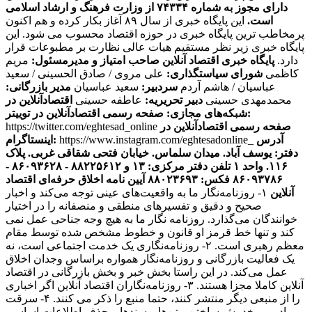
دارای مجوز به شماره ۷۴۳۳۴ از وزارت فرهنگ و ارشاد اسلامی
است.
این پایگاه خبری از سال ۸۹ آغاز بکار کرده و هم اکنون
پرمخاطب ترین پایگاه خبری در حوزه اقتصاد محسوب می شود. این
پایگاه خبری زیر نظر مستقیم هیات عالی نظارت بر مطبوعات قرار
دارد.
پایگاه خبری اقتصاد آنلاین
صاحب امتیاز و مدیرمسئول:
مریم
کاظمی
شورای سیاستگذاری:
علی مروی / صادق الحسینی / سعید
عباسیان / هاشم آردم
سردبیر:
سعید عباسیان
مدیر بازرگانی:
محمدمهدی حسینی
دبیر تحریریه:
عاطفه حسینی
اقتصادآنلاین در
صفحه رسمی اقتصادآنلاین در توییتر:
شبکه‌های مجازی:
صفحه رسمی اقتصادآنلاین در
https://twitter.com/eghtesad_online
آدرس
https://www.instagram.com/eghtesadonline_
اینستاگرام:
دفتر: یوسف آباد. میدان سلماس. خیابان فتحی شقاقی غربی. پلاک
۱۱۶. واحد ۱
تلفن دفتر مرکزی: ۱۳ و ۸۸۲۲۵۶۱۲ - ۸۶۰۹۳۶۲۸ -
۸۶۰۹۳۷۸۶ فکس: ۸۸۰۲۳۶۹۳
آیین نامه اخلاق حرفه‌ای اقتصاد
آنلاین
۱- روزنامه‌نگار ما به واقعیت‌های عینی توجه می‌کند و اخبار
صحیح و دقیق و تفسیرهای منطقی و منصفانه را در اختیار
خوانندگان می‌گذارد. روزنامه نگار ما به هیچ وجه جناحی عمل نمی
کند و تنها خط قرمز او قانون و خطوط مشخص شده توسط مقام
معظم رهبری است. ۲- روزنامه‌نگاری یک خدمت اجتماعی است، نه
یک فعالیت بازرگانی و روزنامه‌نگار همواره براساس وجدان اخلاق
عمل می‌کند. در این راستا بخش خبر و بخش بازرگانی در اقتصاد
آنلاین کاملا مجزا هستند. ۳- روزنامه‌نگاران اقتصاد آنلاین اگر اخباری
را از منبعی دیگر منتشر کنند، حتما منبع را ذکر می کنند. ۴- سرقت
ادبی، مخدوش ساختن متن‌ها و سندها و حذف اطلاعات اساسی