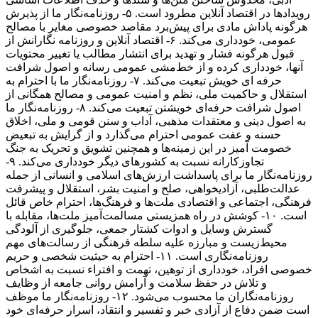
رویدادها در اقتصاد آنلاین مطرود است. ۵- روزنامه‌نگار ما از پذیرش
هرگونه پاداش مادی برای پیش‌برد مقاصد خصوصی مغایر با مصالح
عمومی، خودداری می‌کند. ۶- اقتصاد آنلاین و روزنامه نگارانش از
قبول هرگونه فشار و تهدید برای انتشار مطالب یا تغییر محتویات
آنها، خودداری کرده و از خط‌مشی عمومی رسانه و اصول شرافت
حرفه ای خویش تبعیت می‌کند. ۷- روزنامه‌نگار ما با احترام به
استقلال و حاکمیت ملی، نظم و امنیت عمومی و مصالح همگانی از
اصول شرافت حرفه‌ای خویشتن تبعیت می‌کند. ۸- روزنامه‌نگار ما
به اصول دینی و معتقدات مذهبی، آداب و سنن قومی و ملی، اخلاق
حسنه و عفت عمومی احترام می‌گذارد و از گرایش به تبعیض
خصومت آمیز در این زمینه‌ها و همچنین تشویق و تحریک به جنگ
تجاوزکارانه نسبت به کشورهای دیگر خودداری می‌کند. ۹-
روزنامه‌نگار ما برای پاسداشت ارزش‌های اسلامی و انسانی از جمله
عدالت‌طلبی، آزادیخواهی، صلح و امنیت بشر، استقلال و پیشرفت
فرهنگی، اجتماعی و اقتصادی ملت‌ها و فرهنگ‌ها، احترام خاص قائل
است. ۱۰- کوشش در راه همزیستی مسالمت‌آمیز ملت‌ها، مقابله با
گسترش وسایل و ادوات کشتار جمعی، جلوگیری از آلودگی
محیط‌زیست و مبارزه علیه سلطه فرهنگی از رسالت‌های مهم
روزنامه‌نگاری است. ۱۱- احترام به حیثیت شخصی و حریم
خصوصی افراد، خودداری از توهین، تهمت و افتراء نسبت به اشخاص
و تلاش در حفظ سلامت و آرامش روانی جامعه از وظایف
روزنامه‌نگاران ما محسوب می‌شود. ۱۲- روزنامه‌نگار ما موظف
است ضمن دفاع از آزادی خبر و تفسیر و انتقاد، اسرار حرفه‌ای خود