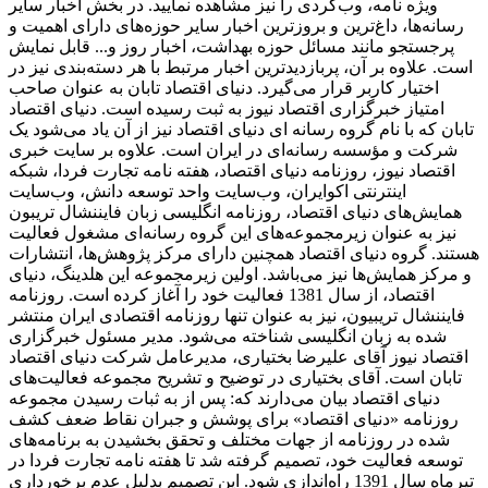
ویژه نامه، وب‌گردی را نیز مشاهده نمایید. در بخش اخبار سایر
رسانه‌ها، داغ‌ترین و بروزترین اخبار سایر حوزه‌های دارای اهمیت و
پرجستجو مانند مسائل حوزه بهداشت، اخبار روز و... قابل نمایش
است. علاوه بر آن، پربازدیدترین اخبار مرتبط با هر دسته‌بندی نیز در
اختیار کاربر قرار می‌گیرد. دنیای اقتصاد تابان به عنوان صاحب
امتیاز خبرگزاری اقتصاد نیوز به ثبت رسیده است. دنیای اقتصاد
تابان که با نام گروه رسانه ای دنیای اقتصاد نیز از آن یاد می‌شود یک
شرکت و مؤسسه رسانه‌ای در ایران است. علاوه بر سایت خبری
اقتصاد نیوز، روزنامه دنیای اقتصاد، هفته ‌نامه تجارت فردا، شبکه
اینترنتی اکوایران، وب‌سایت واحد توسعه دانش، وب‌سایت
همایش‌های دنیای اقتصاد، روزنامه انگلیسی ‌زبان فایننشال تریبون
نیز به عنوان زیرمجموعه‌های این گروه رسانه‌ای مشغول فعالیت
هستند. گروه دنیای اقتصاد همچنین دارای مرکز پژوهش‌ها، انتشارات
و مرکز همایش‌ها نیز می‌باشد. اولین زیرمجموعه این هلدینگ، دنیای
اقتصاد، از سال 1381 فعالیت خود را آغاز کرده است. روزنامه
فایننشال تریبیون، نیز به عنوان تنها روزنامه اقتصادی ایران منتشر
شده به زبان انگلیسی شناخته می‌شود. مدیر مسئول خبرگزاری
اقتصاد نیوز آقای علیرضا بختیاری، مدیرعامل شرکت دنیای اقتصاد
تابان است. آقای بختیاری در توضیح و تشریح مجموعه فعالیت‌های
دنیای اقتصاد بیان می‌دارند که: پس از به ثبات رسیدن مجموعه
روزنامه «دنیای اقتصاد» برای پوشش و جبران نقاط ضعف کشف
شده در روزنامه از جهات مختلف و تحقق بخشیدن به برنامه‌های
توسعه فعالیت خود، تصمیم گرفته شد تا هفته نامه تجارت فردا در
تیرماه سال 1391 راه‌اندازی شود. این تصمیم بدلیل عدم برخورداری