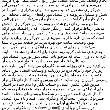
انجام وظایف دبیر سایت اقتصاد نیوز از توان حمید متقی بهره گرفته
می‌شود و امیر اشراقی نیز در سمت مدیریت روابط عمومی این
خبرگزاری مشغول فعالیت می‌باشد. برای برقراری تماس با هر
بخش و مسئول مربوطه در اقتصاد نیوز راه‌های ارتباطی مختلفی در
اختیار کاربران گذاشته شده است. کاربران می‌توانند از طریق تلفن
تماس و نمابرهای درج شده در وبسایت این خبرگزاری با بخش
مدنظر ارتباط برقرار کنند. از دیگر خدماتی که در اقتصاد نیوز ارائه
می‌شود، انجام تبلیغات بنری و رپورتاژ آگهی برای سایر سایت‌هایی
است که تمایل دارند تا از پتانسیل‌های این خبرگزاری پربازدید برای
بهبود وضعیت سایت خود بهره ببرند. در صفحه تماس با شما
می‌توانید، راه‌های تماس برای هماهنگی و پذیرش آگهی را در
بخش‌های مختلف گروه رسانه‌ای دنیای اقتصاد را مشاهده نمایید.
لازم به یادآوری است که موضوعات اقتصادنیوز بورس، اقتصاد نیوز
ارز دیجیتال، اقتصاد نیوز قیمت ارز، اقتصاد نیوز خودرو از
پربازدیدترین های روزانه هستند. کاربران می‌توانند آگهی، تبلیغات و
رپورتاژ خود را برای درج در روزنامه و وبسایت اقتصاد نیوز، دنیای
اقتصاد، روزنامه فایننشال تریبیون، هفته نامه تجارت فردا، شبکه
اینترنتی اکوایران، وب سایت دنیای بورس و کلیه کانال‌های تلگرام از
طریق تلفن، فکس، ایمیل و حساب تلگرام اعلام شده در اختیار
مدیریت قرار دهند. علاقمندان به شبکه‎‌های اجتماعی نیز می‌توانند
کانال خبری اقتصاد نیوز را در شبکه‌ها و بسترهای مختلف مانند:
فیس‌بوک، توییتر، اینستاگرام و تلگرام دنبال کنند و با دانلود اقتصاد
نیوز از
اخبار اقتصادی ایران
و جهان باخبر شوند. اقتصاد نیوز در
تلگرام با آدرس eghtesadnews_com@ در اینستاگرام با آیدی