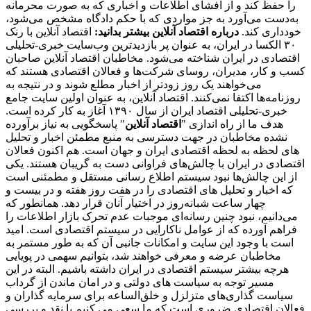
را حفظ کند و از افشای اطلاعات و اخباری که به صورت محرمانه
به‌دست می‌آورد به جز مواردی که با حکم دادگاه مشخص می‌شود،
خودداری کند.
درباره اقتصاد آنلاین بیشتر بدانید:
اقتصاد آنلاین با رنک
۳۰ الکسا در ایران، به عنوان پر بازدیدترین وب‌سایت خبری-تحلیلی
اقتصادی در ایران شناخته می‌شود. مخاطبان اقتصاد آنلاین صاحبان
کسب و کار، مدیران، روسای شرکت‌ها و فعالان اقتصادی هستند که
می‌خواهند یک روز زودتر از اخبار مطلع شوند و در نتیجه به
روزنامه‌ها اکتفا نمی‌کنند. اقتصاد آنلاین، به عنوان اولین سایت جامع
خبری-تحلیلی اقتصاد ایران از سال ۱۳۹۰ آغاز به کار کرده است.
هدف ما از راه اندازی "
اقتصاد آنلاین
" پاسخگویی به نیاز برآورده
نشده مخاطبان در جهت دسترسی به منبع مطمئن اخبار و تحلیل
های لحظه به لحظه اقتصادی ایران و جهان است. هم اکنون فعالان
اقتصادی در ایران با چالش‌های فراوانی دست به گریبان هستند. یکی
از این چالش‌ها نبود سیستم اطلاع رسانی مستقل و مطمئنی است
که اخبار و تحلیل های اقتصادی را در هفت روز هفته و در بیست و
چهار ساعت شبانه‌روز در اختیار آنان قرار دهد. همانطور که
می‌دانیم، نبود چنین رسانه‌ای موجبات عدم تحرک بازار اطلاعات را
فراهم آورده که از عوامل ناکارایی در سیستم اقتصادی است. امید
است با وجود این سایت و امکانات جانبی آن که به طور مستمر به
مخاطبان عرضه و معرفی خواهند شد، بتوانیم سهمی در پویایی
هرچه بیشتر سیستم اقتصادی در ایران داشته باشیم. البته در این
مسیر توجه به سیاست های دولتی و در امان ماندن از گرداب
سیاست گذاری‌های متزلزل و خلق‌الساعه برای سرمایه گذاران و
فعالان اقتصادی ضروری است که ما سعی می کنیم با نقد و بررسی