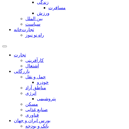
زندگی
مسافرت
ورزش
بین الملل
سیاست
تجارت‌خانه
راه نو نیوز
تجارت
کارآفرینی
اشتغال
بازرگانی
حمل و نقل
خودرو
مناطق آزاد
انرژی
پتروشیمی
مسکن
صنایع غذایی
فناوری
بورس ایران و جهان
بانک و بودجه