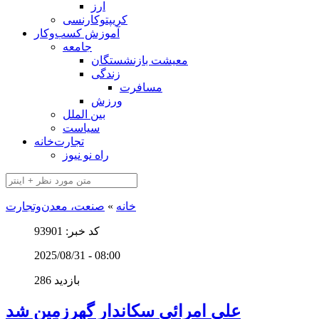
ارز
کریپتوکارنسی
آموزش کسب‌وکار
جامعه
معیشت بازنشستگان
زندگی
مسافرت
ورزش
بین الملل
سیاست
تجارت‌خانه
راه نو نیوز
خانه
»
صنعت، معدن‌و‌تجارت
کد خبر: 93901
2025/08/31 - 08:00
286 بازدید
علی امرائی سکاندار گهرزمین شد