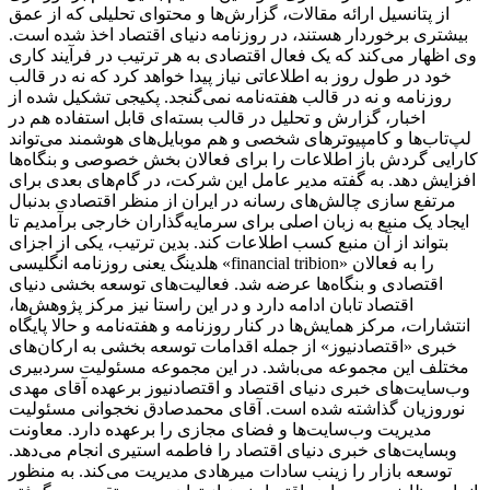
از پتانسیل ارائه مقالات، گزارش‌ها و محتوای تحلیلی که از عمق
بیشتری برخوردار هستند، در روزنامه دنیای اقتصاد اخذ شده است.
وی اظهار می‌کند که یک فعال اقتصادی به هر ترتیب در فرآیند کاری
خود در طول روز به اطلاعاتی نیاز پیدا خواهد کرد که نه در قالب
روزنامه و نه در قالب هفته‌نامه نمی‌گنجد. پکیجی تشکیل شده از
اخبار، گزارش و تحلیل در قالب بسته‌ای قابل استفاده هم در
لپ‌تاب‌ها و کامپیوترهای شخصی و هم موبایل‌های هوشمند می‌تواند
کارایی گردش باز اطلاعات را برای فعالان بخش خصوصی و بنگاه‌ها
افزایش دهد. به گفته مدیر عامل این شرکت، در گام‌های بعدی برای
مرتفع سازی چالش‌های رسانه در ایران از منظر اقتصادی بدنبال
ایجاد یک منبع به زبان اصلی برای سرمایه‌گذاران خارجی برآمدیم تا
بتواند از آن منبع کسب اطلاعات کند. بدین ترتیب، یکی از اجزای
هلدینگ یعنی روزنامه انگلیسی «financial tribion» را به فعالان
اقتصادی و بنگاه‌ها عرضه شد. فعالیت‌های توسعه بخشی دنیای
اقتصاد تابان ادامه دارد و در این راستا نیز مرکز پژوهش‌ها،
انتشارات، مرکز همایش‌ها در کنار روزنامه و هفته‌نامه و حالا پایگاه
خبری «اقتصادنیوز» از جمله اقدامات توسعه بخشی به ارکان‌های
مختلف این مجموعه می‌باشد. در این مجموعه مسئولیت سردبیری
وب‌سایت‌های خبری دنیای اقتصاد و اقتصادنیوز برعهده آقای مهدی
نوروزیان گذاشته شده است. آقای محمدصادق نخجوانی مسئولیت
مدیریت وب‌سایت‌ها و فضای مجازی را برعهده دارد. معاونت
وبسایت‌های خبری دنیای اقتصاد را فاطمه استیری انجام می‌دهد.
توسعه بازار را زینب سادات میرهادی مدیریت می‌کند. به منظور