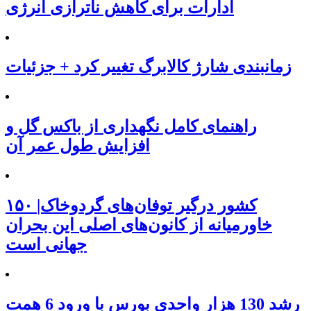
ادارات برای کاهش ناترازی انرژی
زمانبندی شارژ کالابرگ تغییر کرد + جزئیات
راهنمای کامل نگهداری از باکس گل و
افزایش طول عمر آن
۱۵۰ کشور درگیر توفان‌های گردوخاک|
خاورمیانه از کانون‌های اصلی این بحران
جهانی است
رشد 130 هزار واحدی بورس با ورود 6 همت