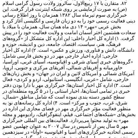
۸۲. متقارن با ۱۷ ربیع‌الاول، سالروز ولادت رسول گرامی اسلام
(ص) به صورت آزمایشی بر روی شبکه اینترنت قرار گرفت. این
خبرگزاری سوم تیرماه سال ۱۳۸۲ همزمان با روز اطلاع رسانی
دینی فعالیت رسمی خود را به دو زبان فارسی و انگلیسی آغاز کرد و
بخش عربی «مهر» ۱۴ دی ماه همان سال، همزمان با میلاد با
سعادت هشتمین اختر آسمان امامت و ولایت فعالیت خود را در پیش
گرفت. ۱) اداره کل اخبار داخلی: این اداره کل متشکل از «گروه‌های
فرهنگ، هنر، سیاست، اقتصاد، جامعه، دین و اندیشه، حوزه و
دانشگاه، دانش و فناوری، ورزش و عکس» است. ۲) اداره کل اخبار
خارجی: اداره اخبار خارجی مهر در دو بخش فارسی شامل:
«گروه‌های خبری آسیای شرقی و اقیانوسیه، آسیای غربی، اوراسیا،
خاورمیانه و آفریقای شمالی، آفریقای مرکزی و جنوبی، اروپا،
آمریکای شمالی و آمریکای لاتین و ایران در جهان» و بخش زبان‌های
خارجی، شامل «عربی، انگلیسی، استانبولی، اردو و کردی» فعال
است. ۳) اداره کل اخبار استان‌ها: خبرگزاری مهر با دارا بودن دفتر
خبری در تمامی استان‌ها، اخبار استانی را در ۵ گروه منطقه‌ای در
سطح کشور دسته بندی نموده است که شامل مناطق «شمال،
شرق، غرب، جنوب و مرکز» است. ۴) اداره کل رسانه‌های نو: به
منظور فعالیت مؤثر خبرگزاری مهر در فضای مجازی این اداره در
بخش‌های «شبکه‌های اجتماعی، فیلم، اینفوگرافیک، رادیومهر و مجله
مهر» به تولید محتوا می‌پردازد. فعالیت‌های بین المللی خبرگزاری
مهر ۵ سال پس از تأسیس در سال ۲۰۰۷ به عنوان چهلمین عضو
رسمی اتحادیه خبرگزاری‌های آسیا و اقیانوسیه «اوآنا» در سیزدهمین
نشست عمومی این اتحادیه پذیرفته شد. بعد از برگزاری بیست و