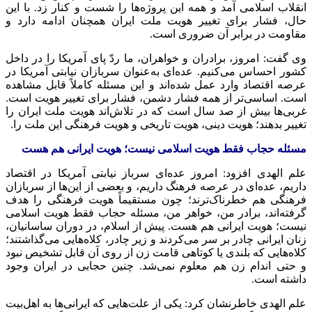
انقلاب اسلامی آمد و همه این پروژه‌ها را شست و کنار زد. با این
حال، فشار برای تغییر هویت ملت ایران همچنان ادامه دارد و
مقاومت در برابر آن ضروری است.
وی گفت: امروز، برادران و خواهران، ما ردّ پای آمریکا را در داخل
کشور احساس می‌کنیم. عده‌ای به‌عنوان سربازان نیابتی آمریکا در
عرصه اقتصاد وارد عمل شده‌اند و این مسئله کاملاً قابل مشاهده
است. اساسی‌تر از همه فشار دشمن، فشار برای تغییر هویت است.
غربی‌ها بیش از صد سال است که در تلاش‌اند هویت ملت ایران را
تغییر بدهند؛ هویت دینی، هویت تاریخی و هویت فرهنگی این ملت را.
مسئله حجاب فقط هویت اسلامی نیست؛ هویت ایرانی هم هست
علم الهدی افزود: امروز عده‌ای سرباز نیابتی آمریکا در اقتصاد
داریم، عده‌ای در عرصه فرهنگ داریم، و بعضی از این‌ها از سربازان
فرهنگی هم خطرناک‌ترند؛ چون مستقیماً هویت فرهنگی را هدف
گرفته‌اند، برادر من، خواهر من، مسئله حجاب فقط هویت اسلامی
نیست؛ هویت ایرانی هم هست. پیش از اسلام، در دوران ساسانیان،
زنان ایرانی چادر بر سر می‌کردند و زیر چادر، کلاه‌هایی می‌گذاشتند؛
کلاه‌هایی که بلندی یا کوتاهی قامت زن از روی آن قابل تشخیص نبود
و حتی اندام زن هم معلوم نمی‌شد. چنین حجابی در ایران وجود
داشته است.
علم الهدی خاطرنشان کرد: یکی از علت‌هایی که ایرانی‌ها به اهل‌بیت