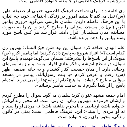
سرچشمه فرهنگ فاطمی در جامعه، خانواده فاطمی است.
وی ادامه داد: برای شناخت فرهنگ فاطمی، حدیثی از صدیقه اطهر
(س) نقل می‌کنم تا ببینیم امروز در زندگی اجتماعی خود، چه اندازه
با این فرهنگ فاصله داریم؛ سلمان فارسی می‌گوید «روزی پیامبر
اکرم (ص) در مسجد، سؤالی را مطرح کردند و آن را به صورت
مسابقه میان مسلمانان قرار دادند. قرار شد هر کس پاسخ مورد
پسند پیامبر را بدهد، برنده باشد.
علم الهدی اضافه کرد: سوال این بود «مَنِ خیرُ النساء؛ بهترین زن
کدام است؟»؛ افراد شروع به پاسخ دادن کردند؛ اما پیامبر اکرم (ص)
هیچ‌یک از این پاسخ‌ها را نپذیرفتند؛ سلمان می‌گوید: فهمیدم پاسخ این
سوال، در سطح اندیشه و فکر عادی افراد نیست و نیاز به آموزه‌ای
وحیانی دارد. از میان جمعیت کنار کشیدم و به خانه صدیقه اطهر
(س) رفتم و عرض کردم «یا بنت رسول‌الله، پیامبر در مسجد
سؤالی مطرح کرده‌اند، اما هیچ‌کدام از پاسخ‌ها را نمی‌پذیرند. آمده‌ام
پاسخ را از شما بگیرم تا به خدمت پیامبر برسانم».
امام جمعه مشهد عنوان کرد: سلمان می‌گوید سوال را مطرح کردم
و ایشان فرمودند «بهترین زنان، آن زنی است که محور زندگی‌اش
خانواده باشد، ارتباطی با نامحرم نداشته باشد؛ نه مردی او را ببیند و
نه او مردی را ببیند»؛ این، فرهنگ فاطمی است؛ یعنی در کانون
زندگی، محور برای زن، خانواده است.
فرهنگ فاطمی یعنی محور زندگی زن، خانواده است