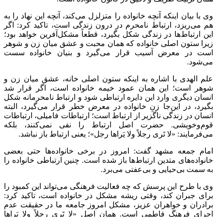
وی با بیان اینکه آنچه خانواده را متزلزل می‌کند، آنچه این نهاد را به
هم می‌ریزد، ارتباط نامحرم در درون زندگی است، تاکید کرد: اگر
این ارتباط‌ها در زندگی شکل بگیرد، قطعاً مشکل‌آفرین خواهد بود؛
زیرا ستون اصلی خانواده که همان محبت و عشق میان زن و شوهر
است در معرض آسیب قرار می‌گیرد و بنیان خانواده سست
می‌شود.
علم الهدی با اشاره به اینکه ستون اصلی خانه، عشق میان زن و
شوهر است؛ این همان عمود خیمه خانواده است، اگر قرار شد
انسان دیگری وارد این دایره ارتباطی شود و ارتباط نامحرمانه شکل
بگیرد، در این‌جا زنِ خانواده در معرض خطر قرار می‌گیرد، البته
انسان در زندگی ناگزیر از ارتباط است؛ ارتباطات فامیلی، ارتباطات
قوم‌وخویشی. حضرت اصل ارتباط را نفی نمی‌کنند، بلکه
می‌فرمایند: «لا تَری رجلاً ولا یَراها رجل»؛ یعنی ارتباط باز نباشد.
امام جمعه مشهد گفت: امروز در برخی خانواده‌ها حتی بعضی
خانواده‌های متدین ارتباط‌ها باز شده است. چنین ارتباطی خانواده را
به سمت بی‌حیایی و بی‌عفتی می‌برد.
وی با طرح این پرسش که چه فعالیت فرهنگی می‌تواند این کمبود را
برای جبران کند، وقتی ریشه مشکل در خانواده است، تاکید کرد:
برادران و خواهران عزیز، مشکل امروز جامعه ما در حقیقت عدم
اجرای فرهنگ فاطمی است. همان اصل «لا تَری رجلاً ولا یَراها