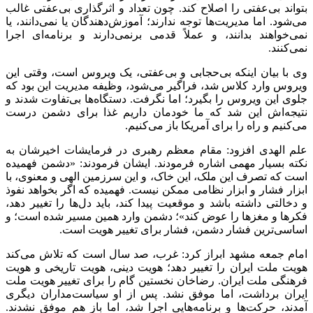
بتواند بی‌عفتی را اصلاح کند. چون تعداد و اثرگذاری بی‌عفتی غالب
می‌شود. اما مدیریت‌ها توجه ندارند؛ آموزش‌دهندگان یا نمی‌دانند، یا
نمی‌خواهند بدانند، و عملاً قدمی برنمی‌دارند و برنامه‌ای اجرا
نمی‌کنند.
وی با بیان اینکه بی‌حجابی و بی‌عفتی، یک ویروس است، وقتی این
ویروس وارد کلاس شد، فراگیر می‌شود، وظیفه مدیریت این بود که
جلوی این ویروس را بگیرد؛ اما نگرفت. دستگاه‌ها بی‌تفاوت شدند و
نتیجه‌اش این شد که ما خودمان داریم غذا برای دشمن درست
می‌کنیم و راه را برای آمریکا باز می‌کنیم.
علم الهدی افزود: مقام معظم رهبری در فرمایشات اخیرشان به
نکته بسیار مهمی اشاره فرمودند. ایشان فرمودند: «دشمن فهمیده
است که تصرف این ملک، این خاک، و این سرزمین الهی و معنوی، با
ابزار فشار و ابزار نظامی ممکن نیست. فهمیده که اگر بخواهد نفوذ
و دخالتی داشته باشد و موقعیت پیدا کند، باید دل‌ها را تغییر دهد،
فکرها و مغزها را عوض کند»؛ دشمن وارد همین مسیر شده است؛ و
اساسی‌ترین فشار دشمن، فشار برای تغییر هویت است.
امام جمعه مشهد ابراز کرد: غرب، صد سال است که تلاش می‌کند
هویت ملت ایران را تغییر دهد؛ هویت دینی، هویت تاریخی و هویت
فرهنگی ملت ایران. رضاخان نخستین گام را برای تغییر هویت ملت
ایران برداشت، اما موفق نشد. پس از او سیاست‌مداران دیگری
آمدند، حرکت‌ها و برنامه‌هایی اجرا شد، اما باز هم موفق نشدند.