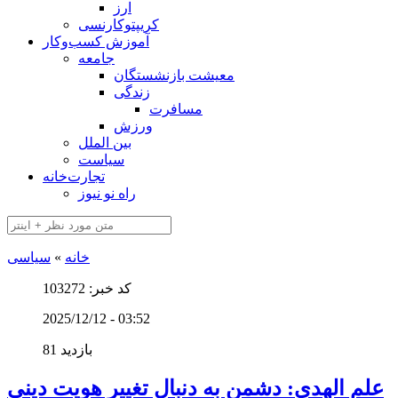
ارز
کریپتوکارنسی
آموزش کسب‌وکار
جامعه
معیشت بازنشستگان
زندگی
مسافرت
ورزش
بین الملل
سیاست
تجارت‌خانه
راه نو نیوز
خانه
»
سیاسی
کد خبر: 103272
2025/12/12 - 03:52
81 بازدید
علم الهدی: دشمن به دنبال تغییر هویت دینی