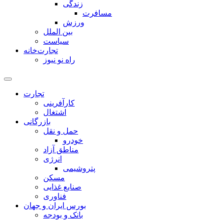
زندگی
مسافرت
ورزش
بین الملل
سیاست
تجارت‌خانه
راه نو نیوز
تجارت
کارآفرینی
اشتغال
بازرگانی
حمل و نقل
خودرو
مناطق آزاد
انرژی
پتروشیمی
مسکن
صنایع غذایی
فناوری
بورس ایران و جهان
بانک و بودجه