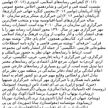
(۲۰۱۶) کنفرانس رسانه‌های اسلامی، اندونزی (۲۰۱۶) چهلمین
نشست کمیته فنی و اجرایی و شانزدهمین اجلاس مجمع عمومی
اوآنا، آذربایجان (نوامبر ۲۰۱۶) پنجمین کنگره جهانی خبرگزاری‌ها،
آذربایجان (نوامبر ۲۰۱۶) این خبرگزاری مبتکر پرچم سازمان ۵۰
ساله خبرگزاری‌های آسیا-اقیانوسیه بوده و منتخب فعال‌ترین
خبرگزاری این سازمان در سال ۲۰۱۰ بوده است. انتشارات رسانه
مهر خبرگزاری مهر در سال ۱۳۹۰ مجوز انتشارات رسانه مهر را با
هدف انتشار کتاب و آثار مکتوب از وزارت فرهنگ و ارشاد اسلامی
دریافت کرد. کتاب‌هایی همچون "جای پای جلال" نوشته مهدی
قزلی، "حرفه‌ای " نوشته مرتضی قاضی و "واژه نامه اصطلاحات
مطبوعاتی فارسی –انگلیسی" از جمله آثار انتشار یافته این مجموعه
است. ارتباط با رسانه‌های جهان نظر به حضور بین‌المللی و
اثرگذاری، این خبرگزاری ۶ زبانه (فارسی، عربی، انگلیسی، ترکی،
اردو، کردی) به عنوان، مرجع قابل اعتمادی برای رسانه‌های معتبر
دنیا تبدیل شده است. از این رو بسیاری از رسانه‌های خارجی ضمن
اعلام آمادگی برای ایجاد دفاتر نمایندگی در منطقه مورد نظر برای
تبادل اخبار و انعکاس وقایع مهم خبری دو کشور اقدام به امضا
تفاهم نامه همکاری با خبرگزاری مهر کرده‌اند. خبرگزاری شینهوا
(چین)، کیودو (ژاپن)، پی تی آی (هند)، تاس (روسیه)، اسپوتنیک
(روسیه)، افه (اسپانیا)، برناما (مالزی)، پیرولی (گرجستان)، آکوپرس
(رومانی)، یونهاپ (کره جنوبی)، پرنسا لاتینا (کوبا)، وی ان ای
(ویتنام)، جیهان (ترکیه)، آنتارا (اندونزی)، ترند (آذربایجان)، نیوزیانا
(زیمبابوه)، مونتسامه (مغولستان)، سانا (سوریه)، ای پی پی
(پاکستان)، پی ان ای (فیلیپین) و آوا (افغانستان) برخی از