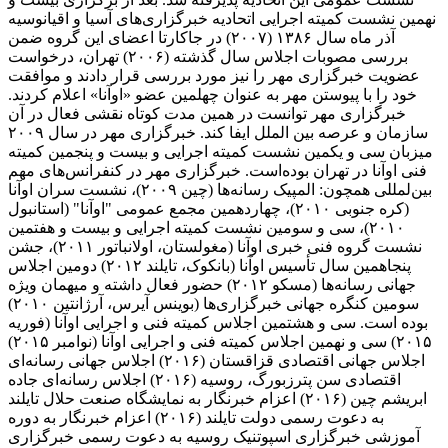
نهمین نشست کمیته اجرایی اتحادیه خبرگزاری‌های آسیا و اقیانوسیه
آذر ماه سال ۱۳۸۶ (۲۰۰۷) در جاکارتا اعضای این گروه ضمن
بررسی مصوبات اجلاس سال گذشته (۲۰۰۶) تهران، درخواست
عضویت خبرگزاری مهر را نیز مورد بررسی قرار دادند و موافقت
خود را با پیوستن مهر به عنوان چهلمین عضو «اوآنا» اعلام کردند.
خبرگزاری مهر توانست در همین مدت کوتاه نقشی فعال در آن
سازمان و عرصه بین الملل ایفا کند. خبرگزاری مهر در سال ۲۰۰۹
میزبان سی و یکمین نشست کمیته اجرایی و بیست و پنجمین کمیته
فنی اوآنا در تهران بوده‌است. خبرگزاری مهر در کنفرانس‌های مهم
بین‌لمللی همچون: المپیک رسانه‌ها (چین ۲۰۰۹)، نشست سران اوآنا
(کره جنوبی ۲۰۱۰)، چهاردهمین مجمع عمومی "اوآنا" (استانبول
۲۰۱۰)، سی و سومین نشست کمیته اجرایی و بیست و هفتمین
نشست گروه فنی خبری اوآنا (مغولستان، اولانباتور ۲۰۱۱)، جشن
پنجاهمین سال تأسیس اوآنا (بانکوک، تایلند ۲۰۱۲) دومین اجلاس
جهانی رسانه‌ها (مسکو ۲۰۱۲) حضور فعال داشته و میهمان ویژه
سومین کنگره جهانی خبرگزاری‌ها (بوینس آیرس، آرژانتین ۲۰۱۰)
بوده است. سی و هشتمین اجلاس کمیته فنی و اجرایی اوآنا (فوریه
۲۰۱۵) سی و نهمین اجلاس کمیته فنی و اجرایی اوآنا (نوامبر ۲۰۱۵)
اجلاس جهانی اقتصادی قزاقستان (۲۰۱۶) اجلاس جهانی رسانه‌ای
اقتصادی سن پترزبورگ، روسیه (۲۰۱۶) اجلاس رسانه‌ای جاده
ابریشم چین (۲۰۱۶) اعزام خبرنگار به نمایشگاه صنعت حلال تایلند
به دعوت رسمی دولت تایلند (۲۰۱۶) اعزام خبرنگار به دوره
آموزشی خبرگزاری اسپوتنیک روسیه به دعوت رسمی خبرگزاری