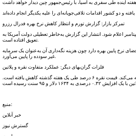
تمرکز بازار: گزارش تورم و انتظار کاهش نرخ بهره فدرال رزرو
گزارش شاخص قیمت مصرف‌کننده در آمریکا معطوف شده که انتظار می‌رود ۳.۱ درصد در ماه سپتامبر اعلام شود. انتشار این گزارش به‌خاطر تعطیلی دولت آمریکا به
تعویق افتاده است.
هد. طلا همواره عملکرد خوبی در فضای نرخ پایین بهره دارد چون هزینه نگه‌داری آن به‌عنوان یک سرمایه
غیر سودده را پایین می‌آورد.
فلزات گران‌بهای دیگر: عملکرد متفاوت نقره و پلاتین
در میان سایر فلزات گران‌بها، نقره با ۰.۹۹ درصد کاهش به ۴۸ دلار و ۲۲ سنت رسید و بدترین عملکرد هفتگی خود را از ماه مارس تجربه می‌کند. قیمت نقره ۶ درصد طی یک هفته گذشته کاهش یافته است.
منبع:
خبر آنلاین
گسترش نیوز