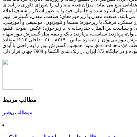
هدایایی منع می نماید. میزان هدیه متعارف را شورای داوری در ابتدای
 وابستگان اشاره شده و حامیان خود را به ‌طور آشکار و شفاف اعلام
می‌باشد. صنعت معدن با زیرحوزه‌های؛ صنعت، معدن، گسترش نیوز
ز مسکن، فرهنگ با زیرحوزه؛ سینما و تلویزیون، موسیقی و آموزشی،
ی و سیاست بین الملل، چندرسانه‌ای با زیرحوزه؛ عکس، صوت، فیلم،
وان، پربازدید سیاست، پربازدید بانک و بیمه مثل گسترش نیوز سهام
عدالت، پربازدید فیلم، پربازدید خودرو، پیشنهاد سردبیر و گزارش ویژه را مشاهده نمایید. به منظور ثبت تبلیغات و یا ارائه نظرات درباره گسترش نیوز می‌توان از شماره تماس ۸۲۱۹۰ – ۰۲۱ داخلی ۲۱۴ استفاده
نمود. همچنین گسترش نیوز را به راحتی با آیدی gostareshnews@ در شبکه‌های اجتماعی مانند آپارات، یوتیوب، تلگرام، اینستاگرام و توییتر پیدا کرد. متوسط بازدید روزانه سایت گسترش نیوز 120 هزار مخاطب
مطالب مرتبط
مطالب بیشتر»