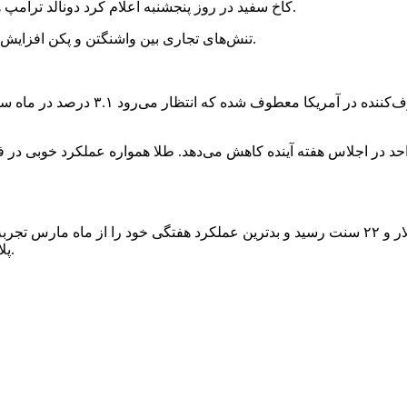
کاخ سفید در روز پنجشنبه اعلام کرد دونالد ترامپ هفته آینده طی سفری به آسیا، با رئیس‌جمهور چین دیدار خواهد داشت.
تنش‌های تجاری بین واشنگتن و پکن افزایش یافته و دو کشور اقدامات تلافی‌جویانه‌ای را علیه یکدیگر انجام داده‌اند.
تمرکز سرمایه‌گذاران درحال‌حاضر بر 
رها حالا تقریباً مطمئن هستند فدرال رزرو آمریکا نرخ بهره را ۲۵ واحد در اجلاس هفته آینده کاهش می‌د
پلاتین با یک افزایش ۰.۳۲ درصدی به ۱۶۳۴ دلار و ۹۵ سنت رسیده است.