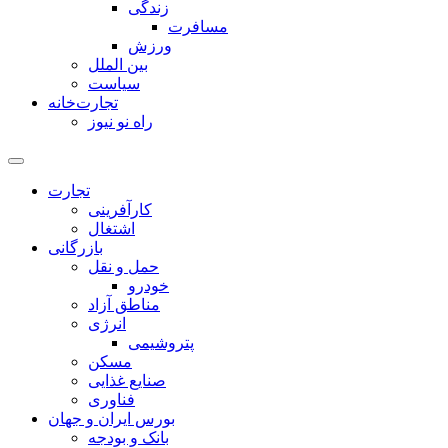
زندگی
مسافرت
ورزش
بین الملل
سیاست
تجارت‌خانه
راه نو نیوز
تجارت
کارآفرینی
اشتغال
بازرگانی
حمل و نقل
خودرو
مناطق آزاد
انرژی
پتروشیمی
مسکن
صنایع غذایی
فناوری
بورس ایران و جهان
بانک و بودجه