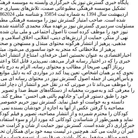
پایگاه خبری گسترش نیوز یک خبرگزاری وابسته به موسسه فرهنگ
تشکیل موسسه فرهنگی مطبوعاتی صمت، تلاش‌های بسیاری جه
شده است. صاحب امتیاز گسترش نیوز را موسسه فرهنگی مطبوع
مسئولیت سردبیری گسترش نیوز برعهده میلاد محمدی گذاشته شده ا
نیوز خود را موظف کرده است تا اصول اجتماعی و ملی بیان شده در 
نهی از منکر، حمایت از ارزش‌های دینی، انقلابی، اخلاق اسلامی و
مذهبی، پرهیز از انتشار هرگونه محتوای مبتذل و مستهجن و صح
پرهیز از ملاحظاتی که منجر به خود سانسوری می‌شود. میث
اخباراقتصادی به ‌عنوان نخستین اصل حرفه‌ای، امتناع از انتشار ا
خبری را که در اختیار رسانه قرار می‌دهد، نمی‌پذیرد قابل اتکا و ا
رپرتاژ آگهی صریحا از مطالب و محتوای رسانه، الزام به درج نام
نحوی که بر همان اشخاص، تعین پیدا کند در مواردی که به دلیل موانع
و یأس‌آفرینی از جمله اصول گسترش نیوز در محتوای رسانه ای می باش
را موظف می‌داند تا در صورتی که در نقل خبر و انتشار آن دچار ا
را معرفی کند و به‌صورت مخفیانه از دستگاه‌های ضبط صدا و تصویر و وید
خود را طبق دستور قرآنی"و جادلهم بالتی هی احسن" مطرح کند. بر
دانسته و به خواست او عمل نماید. گسترش نیوز حریم خصوصی اف
مصاحبه یا گرفتن عکس از آنها به اجازه از خودشان بسنده نمی کن
کودکان را محترم شمرده و از انتشار مصاحبه، تصویر و فیلم کود
نماید و همین‌طور از شناساندن کودکانی که مورد آزار و سوء استفاده 
خبرگزاری ذکر شده است. گسترش نیوز حمایت از شأن و کرامت خبرنگار
غیر آن رعایت می کند. هم‌چنین در لیست بیمه خود برای همکاران تحریر
عضو میثاق، مشغول به کار باشند، صرفا پس از تسویه‌ حساب و اظها