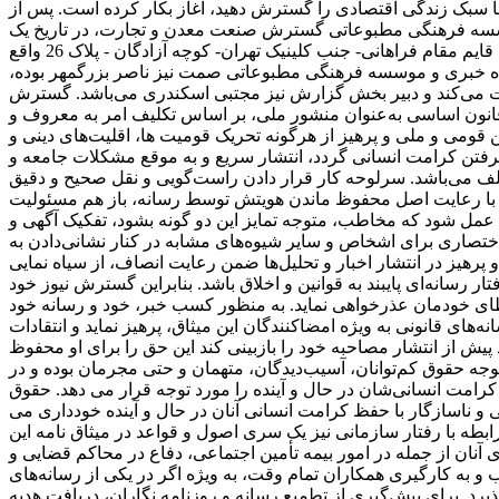
سبک زندگی اقتصادی را گسترش دهید، آغاز بکار کرده است. پس از
سه فرهنگی مطبوعاتی گسترش صنعت معدن و تجارت، در تاریخ یک
اردیبهشت سال 1394 به شماره ثبت 35854 و شناسه ملی 14004862024 به ثبت رسیده است. دفتر مرکزی این موسسه در تهران- خیابان قایم مقام فراهانی- جنب کلینیک تهران- کوچه آزادگان - پلاک 26 واقع
 خبری و موسسه فرهنگی مطبوعاتی صمت نیز ناصر بزرگمهر بوده،
ت می‌کند و دبیر بخش گزارش نیز مجتبی اسکندری می‌باشد. گسترش
ه قانون اساسی به‌عنوان منشور ملی، بر اساس تکلیف امر به‌ معروف و
قومی و ملی و ‌پرهیز از هرگونه تحریک قومیت ‌ها، اقلیت‌های دینی و
تن کرامت انسانی گردد، انتشار سریع و به‌ موقع مشکلات جامعه و
تلف می‌باشد. سرلوحه کار قرار دادن راست‌گویی و نقل صحیح و دقیق
 حتی با رعایت اصل محفوظ ماندن هویتش توسط رسانه، باز هم مسئولیت
‌ای عمل شود که مخاطب، متوجه تمایز این دو گونه بشود، تفکیک آگهی و
 اختصاری برای اشخاص و سایر شیوه‌های مشابه در کنار نشانی‌دادن به
رهیز در انتشار اخبار و تحلیل‌ها ضمن رعایت انصاف، از سیاه ‌نمایی
رسانه‌ای پایبند به قوانین و اخلاق باشد. بنابراین گسترش نیوز خود
خطای خودمان عذرخواهی نماید. به منظور کسب خبر، خود و رسانه خود
های قانونی به ‌ویژه امضاکنندگان این میثاق، پرهیز نماید و انتقادات‌
یش از انتشار مصاحبه خود را بازبینی کند این حق را برای او محفوظ
جه حقوق کم‌توانان، آسیب‌دیدگان، متهمان و حتی مجرمان بوده و در
 کرامت انسانی‌شان در حال و آینده را مورد توجه قرار می دهد. حقوق
و ناسازگار با حفظ کرامت انسانی آنان در حال و آینده خودداری می
رابطه با رفتار سازمانی نیز یک سری اصول و قواعد در میثاق نامه این
ان از جمله در امور بیمه تأمین اجتماعی، دفاع در محاکم قضایی و
 و به کارگیری همکاران تمام وقت، به ‌ویژه اگر در یکی از رسانه‌های
د. برای پیش‌گیری از تطمیع رسانه و روزنامه ‌نگاران، دریافت هدیه