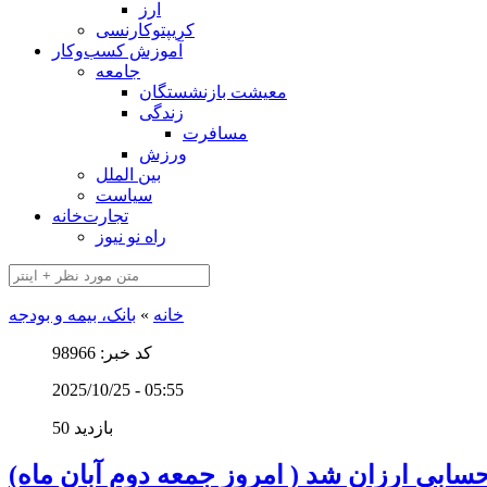
ارز
کریپتوکارنسی
آموزش کسب‌وکار
جامعه
معیشت بازنشستگان
زندگی
مسافرت
ورزش
بین الملل
سیاست
تجارت‌خانه
راه نو نیوز
خانه
»
بانک، بیمه و بودجه
کد خبر: 98966
2025/10/25 - 05:55
50 بازدید
سابی ارزان شد ( امروز جمعه دوم آبان ماه)