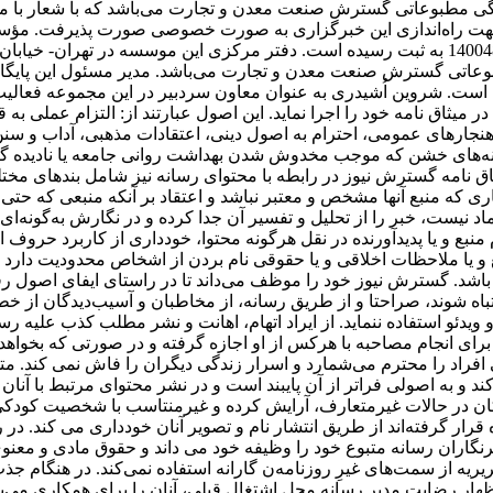
ی مطبوعاتی گسترش صنعت معدن و تجارت می‌باشد که با شعار با ما 
ت راه‌اندازی این خبرگزاری به صورت خصوصی صورت پذیرفت. مؤس
اتی گسترش صنعت معدن و تجارت می‌باشد. مدیر مسئول این پایگاه
ست. شروین اُشیدری به عنوان معاون سردبیر در این مجموعه فعالی
میثاق نامه خود را اجرا نماید. این اصول عبارتند از: التزام عملی ب
 هنجارهای عمومی، احترام به اصول دینی، اعتقادات مذهبی، آداب و سنن 
نه‌های خشن که موجب مخدوش شدن بهداشت روانی جامعه یا نادیده گرف
اق نامه گسترش نیوز در رابطه با محتوای رسانه نیز شامل بندهای مخ
خباری که منبع آنها مشخص و معتبر نباشد و اعتقاد بر آنکه منبعی که
عتماد نیست، خبر را از تحلیل و تفسیر آن جدا کرده و در نگارش به‌گونه
 منبع و یا پدیدآورنده در نقل هرگونه محتوا، خودداری از کاربرد حروف
 و یا ملاحظات اخلاقی و یا حقوقی نام بردن از اشخاص محدودیت دارد و پ
د. گسترش نیوز خود را موظف می‌داند تا در راستای ایفای اصول رفتار 
شتباه شوند، صراحتا و از طریق رسانه، از مخاطبان و آسیب‌دیدگان از 
ئو استفاده ننماید. از ایراد اتهام، اهانت و نشر مطلب کذب علیه رسانه‌
ای انجام مصاحبه با هرکس از او اجازه گرفته و در صورتی که بخواهد پ
راد را محترم می‌شمارد و اسرار زندگی دیگران را فاش نمی کند. متو
د و به اصولی فراتر از آن پایبند است و در نشر محتوای مرتبط با آنان
کان در حالات غیرمتعارف، آرایش کرده و غیرمنتاسب با شخصیت کودکی 
قرار گرفته‌اند از طریق انتشار نام و تصویر آنان خودداری می کند. در 
ان رسانه متبوع خود را وظیفه خود می داند و حقوق مادی و معنوی آن
یه از سمت‌های غیرِ روزنامه‌ن گارانه استفاده نمی‌کند. در هنگام جذب
ر رضایت مدیر رسانه محل اشتغال قبلی، آنان را برای همکاری می‌پذیر