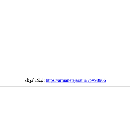
https://armanetejarat.ir/?p=98966
لینک کوتاه: