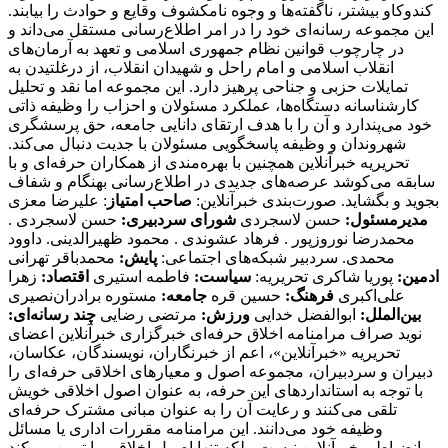
کندوکاو بیشتر، ناگفته‌ها و وجوه نامکشوف وقایع و حوادث را بیابند.
این مجموعه رسانه‌ای خود را در امر اطلاع‌رسانی مستقل می‌داند و
در چارچوب قوانین نظام جمهوری اسلامی و تعهد به آرمان‌های
انقلاب اسلامی و امام راحل و شهیدان انقلاب، از درغلتیدن به
تمایلات حزبی و جناحی پرهیز دارد. این مجموعه اما نقد و تحلیل
کارشناسانه دستگاه‌ها، عملکرد مسئولان و احزاب را وظیفه ذاتی
خود می‌پندارد و آن را با هدف ارتقای دانایی جامعه، حق پرسشگری
شهروندان و وظیفه پاسخگویی مسئولان با جدیت دنبال می‌کند.
تحریریه خبرآنلاین همچنین با بهره‌مندی از همکاران حرفه‌ای و با
سابقه می‌کوشد عرصه‌های جدیدی در اطلاع‌رسانی بهنگام و شفاف
بجوید و بگشاید. صورت‌بندی خبرآنلاین:
صاحب امتیاز
: علیرضا معزی
مدیرمسئول:
حسن لاسجردی
شورای سردبیری:
حسن لاسجردی .
محمدرضا نوروزپور . فرهاد عشوندی . محمود ظهیرالدینی. داوود
محمدی. سردبیر شبکه‌های اجتماعی:
پایش:
محمدباقر تهرانی
ادمین:
پوریا شاکری تحریریه:
سیاست:
فاطمه استیری
اقتصاد:
زهرا
علی‌اکبری
فرهنگ:
حسین قره
جامعه:
مستوره برادران‌نصیری
بین‌الملل:
ابوالفضل خدایی
ورزش:
مرتضی رضایی
چند رسانه‌ای:
نوید صراف مرامنامه اخلاق حرفه‌ای خبرگزاری خبرآنلاین اعضای تحریریه «خبرآنلاین»، اعم از خبرنگاران، نویسندگان، عکاسان، دبیران و سردبیران، مجموعه اصول و معیارهای اخلاقی حرفه‌ای را با توجه به استانداردهای ‌این حرفه، به عنوان اصول اخلاقی خویش تلقی می‌کنند و رعایت آن را به عنوان مبانی مشترک حرفه‌ای وظیفه خود می‌دانند. این مرامنامه مقررات اداری یا مسائل انضباطی خبرآنلاین نیست، بلکه تنها اصول اخلاقی را تبیین می‌کند که روزنامه‌نگاران خبرآنلاین با رعایت آن، استقلال، اعتبار و درستکاری رسانه و مسئولیت‌ها و تحقق وظایف خود را تضمین می‌کنند. علاوه بر این، قانون مطبوعات و سایر قوانین مرتبط با فعالیت‌های رسانه‌ای نصب العین خبرآنلاین است. ۱. وظیفه آگاهی‌بخشی در راس وظایف حرفه روزنامه‌نگاری قرار گرفته است. انصاف و بی‌غرضی روزنامه‌نگار، خودداری وی از تبلیغ سیاسی و بازرگانی و مقاومت در برابر دیگر کانون‌های فشار، اصل خدشه‌ناپذیر روزنامه‌نگاران فعال در خبرآنلاین است. ۲. «خبرآنلاین» خود را متعهد می‌داند که با رعایت مفاد مرامنامه اخلاقی کلیه آحاد جامعه را مخاطب خود بداند و همواره در چارچوب قانون اساسی به اصول دینی و معتقدات مذهبی و آداب و سنن گروه‌های مختلف قومی و فرهنگی، احترام بگذارد. ۳. روزنامه‌نگاران خبرآنلاین در انجام وظایف حرفه‌ای خویش نه تنها در برابر صاحبان و مدیران موسسه بلکه در برابر خوانندگان و منافع و مصالح جامعه مسئولیت دارند.‌ این مسئولیت اجتماعی‌ ایجاب می‌کند اطلاعات کامل و به روز برای عموم با حفظ آزادی اطلاعات به منظور احقاق حق دسترسی به اطلاعات ارائه شود. ۴. وظیفه کسانی که وقایع مربوط به هر موضوع را شرح می‌دهند یا تفسیر می‌کنند این است که دانش لازم را درباره آن موضوع به نحوی که گزارش‌دهی و تفسیر به صورت دقیق و منصفانه امکان‌پذیر باشد کسب کنند. ۵. رسالت اجتماعی حرفه روزنامه‌نگاری‌ ایجاب می‌کند که روزنامه‌نگار همیشه در خدمت کشف و بیان حقیقت باشد. به موجب ‌این اصل، «خبرآنلاین» خود را متعهد می‌داند تا حد ممکن آنچه را که به راستی روی داده است و در آن شائبه دروغ راه ندارد، منعکس کند. ۶. روزنامه‌نگاران «خبرانلاین» خود را موظف می‌دانند در صورت ارتکاب به اشتباه، هرچه سریع‌تر آن را اصلاح کنند. اگر چه کار روزنامه‌نگاری با سرعت عمل همراه است،‌ این الزام نباید مانع کوشش و جست‌وجو برای پی‌بردن به صحت و سقم اطلاعات شود. همچنین بروز هر اشتباهی را به سرعت اطلاع می‌دهند و آن را در روزنامه تصحیح می‌کنند. ۷. خبرنگاران و نویسندگان «خبرآنلاین» بدون دخالت در ماجرا یا پیش‌فرض‌های خود، خبر و گزارش را تهیه و تنظیم می‌کنند. در عین حال «بی‌طرفی» به معنی بی‌نظر بودن «خبرآنلاین» و نویسندگان آن در قبال رویدادها نیست و روزنامه‌نگاران نظرات خود را در مقالاتی که تفسیر و تحلیلشان از مسائل است، بیان می‌کنند. ۸. روزنامه‌نگاران فعال در «خبرآنلاین» در انتشار مصاحبه‌های اختصاصی به حقوق مصاحبه‌شونده خود احترام می‌گذارند و متن تنظیمی مصاحبه را با رعایت حداکثر امانت‌داری منتشر می‌کنند. ضمنا در صورت درخواست مصاحبه‌شونده، ‌متن نهایی را به نظر او می‌رسانند و اصلاحات مورد نظر را اعمال و حتی در صورت انصراف وی از انتشار مصاحبه خودداری می‌کنند. ۹. به منظور رعایت حقوق مادی و معنوی خالقان و صاحبان آثار، خبرنگاران و نویسندگان «خبرآنلاین» حاصل کار دیگران را بدون ذکر منبع و در صورت لزوم کسب اجازه، باز انتشار نمی‌کنند. امضای یک روزنامه‌نگار تنها پای مطلبی قرار می‌گیرد که حاصل کار خود اوست. هرگونه سرقت ادبی، مخدوش ساختن متن‌ها، تصاویر، اسناد و نیز حذف اطلاعات اساسی مربوط به رویدادها نزد روزنامه‌نگاران «خبرآنلاین» مذموم و مطرود است. ۱۰. حریم خصوصی افراد محترم است و نباید بدون اجازه به آن وارد شد. روزنامه‌نگاران و نویسندگان «خبرآنلاین» با توجه خاص به حیثیت شخصی و زندگی خصوصی افراد، از تمامی مواردی که ممکن است با انتشار مطلب یا خبر آن به حیثیت افراد لطمه وارد آورد، اکیدا پرهیز می‌کنند. ۱۱. روزنامه‌نگاران و نویسندگان «خبرآنلاین» ادبیات پالوده و قلم متین را از مهم‌ترین ویژگی‌های خود می‌دانند و از لحن گزنده یا کلمات توهین‌آمیز علیه هیچ شخص یا نهادی، چه در خبر یا گزارش و چه در نظر، استفاده نمی‌کنند. ۱۲. روزنامه‌نگاران «خبرآنلاین» به طور مخفیانه از دوربین، میکروفن و یا دستگاه‌های ضبط صوت استفاده نخواهند کرد، مگر در زمانی که حق قانونی روزنامه‌نگار است، اما آشکارسازی لوازم فوق برای او مخاطره‌آمیز باشد. ۱۳. روزنامه‌نگاران «خبرآنلاین» برای کسب خبر، صریحا خود را روزنامه‌نگار معرفی می‌کنند و هرگز همچون کارآگاه یا جاسوس عمل نمی‌کنند. آنان همچنین از تحت فشار قرار دادن افراد برای کسب خبر پرهیز می‌کنند. ۱۴. روزنامه‌نگاران «خبرآنلاین» ضمن وقوف به آزادی خبر، تفسیر و انتقاد، می‌توانند از افشای منبع اطلاعات به جز صراحتی که قانون مطبوعات دارد (دستور مقام قضایی) خودداری کنند. محرمانه نگاه داشتن هویت منابعی که «خبرانلاین» نمی‌خواهد شناخته شوند، نافی ‌این اصل نیست که منابع خبری، جز در موارد استثنایی، باید به روشن‌ترین وجه معرفی شوند. از سوی دیگر ممکن است ناشناس ماندن اظهارکننده یک مطلب برای او فرصتی غیرمنصفانه فراهم آورد تا علیه دیگران سخن بگوید. در این صورت «خبرآنلاین» از انتشار اظهارات علیه دیگران توسط منبعی که نامش فاش نشود، پرهیز می‌کند. ۱۵. اولین و مهم‌ترین دغدغه روزنامه‌نگاران «خبرآنلاین»، تلاش در جهت ارتقای سطح کیفی وکمی مطالب «خبرآنلاین» است.‌ این بدان معناست که توفیق «خبرآنلاین» در تهیه و انتشار اخبار و گزارش‌های دست اول نتیجه تلاش‌های بی‌وقفه روزنامه‌نگاران آن است. ۱۶. روزنامه‌نگاران «خبرآنلاین» به حق دسترسی به مطالب، اخبار و گزارش‌های جمع‌آوری شده واقفند و پیش از انتشار مطالب تهیه شده مبادرت به فروش، واگذاری و افشای بخشی یا تمام آن مطلب به افراد خارج از خبرآنلاین علی‌الخصوص رسانه های رقیب، دوستان و وابستگان نزدیک خود نخواهند کرد. آنان با آگاهی کامل از خط‌مشی و سیاست‌های کلی روزنامه، متعهدانه و وفادارانه در جهت پیشبرد ‌این اهداف گام برمی‌دارند. ۱۷. روزنامه‌نگاران «خبرآنلاین» نام و عنوان «خبرآنلاین» را مورد استفاده شخصی قرار نمی‌دهند. آنان کارت‌های خبرنگاری خود را تنها در مواقع کسب خبر و امور مرتبط با حرفه خود یا ورود به سازمان‌های دولتی یا خصوصی به کار می‌گیرند. ۱۸. اظهارنظر نسبت به شخصیت‌های مورد توجه مخاطبان از جمله هنرمندان و ورزشکاران در قالب گفت‌وگو و یا نوشته از سوی روزنامه‌نگاران نباید کیفیت محتوا را تا سرحد نشریات زرد پایین آورد. ۱۹. از آنجا که کسب اخبار دست اول و انتشار آن یکی از ویژگی‌های بارز رسانه‌هاست و ‌این فرآیند منجر به جذب مخاطب بیشتر برای یک رسانه می‌شود، روزنامه‌نگاران «خبرآنلاین»، تمامی رسانه‌های خبری دیگر اعم از رسانه‌های چاپی، الکترونیکی، تصویری و صوتی را که در جهت تضاد و یا حتی همسو با رسانه خود هستند رقیب حرفه‌ای می‌انگارند و بر ‌این اساس، همکاری و فعالیت با آنان (در هر سطحی) را بدون مشورت و صلاحدید حوزه سردبیری، مغایر با تعهدات اخلاقی و حرفه‌ای می‌دانند. ۲۰. ارائه هرگونه اطلاعات محرمانه داخلی و اداری خبرآنلاین مغایر با وجدان و مسئولیت اخلاقی و حرفه‌ای روزنامه‌نگاران در قبال مجموعه خبرآنلاین است. ۲۱. داشتن صفحات شخصی در فضای مجازی حق مسلم هر فرد است. روزنامه‌نگاران «خبرآنلاین» نیز ازاین قاعده مستثنی نیستند. مهم نیست که تا چه میزان تلاش می‌کنند مطالبشان متمایز از مطالب موجود در خبرآنلاین باشد؛ بلکه نکته‌ اینجاست که به‌ هر حال مخاطبان، آنها را به عنوان روزنامه‌نگاران «خبرآنلاین» می‌شناسند و دیدگاه‌ها و نظراتشان را مرتبط با خط‌مشی آن تلقی می‌کنند. با علم به‌ این موضوع، روزنامه‌نگاران «خبرآنلاین» هرگونه فعالیت مجازی، حضور در شبکه های اجتماعی و یا مصاحبه و سخنرانی بدون در نظر گرفتن صلاحدید خبرآنلاین را مغایر با وجدان اخلاقی و حرفه‌ای خود می‌دانند. ۲۲. روزنامه‌نگاران فعال در «خبرآنلاین» از نوشتن در مورد مسائلی که نفع مستقیم مادی برای آنها و وابستگانشان دارند، پرهیز می‌کنند. از اطلاعاتی که به واسطه شغلشان به دست می‌آورند برای کسب منافع مالی و اقتصادی استفاده نمی‌کنند و این اطلاعات را به‌ این منظور در اختیار بستگان یا دوستانشان قرار نمی‌دهند. ۲۳. هرگونه مشارکت و همکاری تعهدآور با سازمان‌های حوزه فعالیت خود (اعم از استخدام، همکاری پاره‌وقت، انجام پروژه‌های مشترک و ارائه مشاوره و غیره) از نظر روزنامه‌نگاران «خبرآنلاین» مورد پذیرش نیست. چرا که ‌این نوع وابستگی‌ها به سازمان‌هایی که تحت پوشش خبری ‌این رسانه قرار دارند، بدون شک دیدگاه‌ها و نظرات روزنامه‌نگاران را به مرور زمان تحت‌ تاثیر خود قرار می‌دهد و از بازده کاری آنان می‌کاهد. ۲۴. روزنامه‌نگاران فعال در «خبرآنلاین» در مورد پذیرش هدایایی که از طرف اشخاص یا سازمان‌ها و نهادها ارائه می‌شود احتیاط می‌کنند. هر هدیه‌ای که ‌این شائبه را به وجود ‌آورد که در قبال آن انتظار همدلی به هنگام تهیه مطلب وجود دارد فورا پس داده می‌شود. اگر به روزنامه‌نگاری مستقیما پیشنهاد همکاری در قبال دریافت هدیه ارائه شد، موضوع را به مدیران مجموعه اطلاع می‌دهد و چنین موضوعی ممکن است بنا به صلاحدید سردبیر به اطلاع خوانندگان برسد. در عین حال روزنامه‌نگاران فعال در «خبرانلاین» هدایای ارزان‌قیمتی را که با «حسن نیت» ارائه می‌شود با احترام می‌پذیرند. هدایای گران‌تر را محترمانه باز می‌گردانند یا در اختیار روزنامه قرار می‌دهند تا به مصارف عمومی برسد. جوایز و هدایای بزرگداشت رسمی روزنامه‌نگاری از ‌این قاعده مستثنی است. ۲۵. روزنامه‌نگاران فعال « خبرآنلاین» سفرهایی را که هزینه آن به عهده سازمان و نهاد خاصی است قبول نمی‌کنند مگر با اجازه روزنامه و در صورت مهم بودن اطلاعاتی که قرار است در سفر جمع‌آوری شود. تبیین مواضع خبرگزاری «خبرآنلاین»: چگونه اصولگرایانی هستیم؟ با توجه به دوقطبی موجود ،‌ ما به اصولگرایان تعلق داریم و بدیهی است به اصول مشترک، باورمند و ملتزمیم که به دلیل رعایت اختصار از شرح آن صرف نظر می شود . آن چه در زیر می آید ما را از سایر جریان ها بویژه جریان غیر اصولگرایی متمایز می سازد؛ در عین حال با عنایت به گستردگی طیف اصولگرایی ، به برخی تفاوت برداشت های ما با سایر عزیزانی که در این طیف تعریف می شوند اشاره شده است: ۱. اصول مشترک جبهه اصولگرایان اعتقاد و التزام به اسلام ، انقلاب ، نظام ، امام و رهبری است. هر جریان یا فردی که به این اصول واقعا معتقد و ملتزم باشد و قرائت او از این اصول براساس قرائت رهبری باشد ، اصولگراست ، هر چند درسایر مسائل دارای سلوک، نظرات و سلیقه های متفاوتی باشد . به عبارت بهتر ، نقطه کانونی همه اصولگرایان، بینش واحد است و تمایزات آنها فقط در روش و منش نمود می یابد. ۲. پرده پوشی وکتمان انتقاد به همه دستگاه های کشور را، حتی آنهایی که توسط اصولگرایان اداره می شوند روا نمی دانیم و تمجیدات بی مبنا را ‌مصداق تعصب جاهلی قلمداد می کنیم. ۳. اتکای برخی سیاسیون به رسانه های فارسی زبان بیگانه علاوه برآن که نوعی توهین به رسانه های داخلی قلمداد می شود ،‌ مصداق حدیث خانواده را نزد غیربردن است. نباید فراموش کنیم اساس تاسیس رسانه های فارسی زبان توسط دولت های مخالف ایران ، فعالیت حرفه ای نیست و بنابراین یک عنصر هوشمند و دلسوز منافع ملی، تحت هیچ شرایطی، حتی بی مهری عامدانه ، بازیچه نمی شود و در این دام نمی افتد. ۴. معتقدیم می توان با افراد و افکارمخالف بود و مرزبندی داشت ولی در عین حال آنان را محترم شمرد. ادبیات دور از ادب را نشانه صراحت یا انقلابی گری نمی دانیم. ۵. بسنده کردن به افراد همجور را نوعی تعصب قبیله ای می شماریم که ضمنا کیان کشور را نیز به مخاطره افکند. بر همین منوال با خط کشی های سیاه و سفیدکه به رادیکالیسم دامن می زند موافق نیستیم. خود و