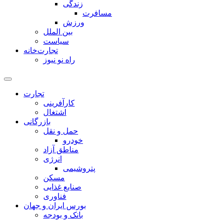
زندگی
مسافرت
ورزش
بین الملل
سیاست
تجارت‌خانه
راه نو نیوز
تجارت
کارآفرینی
اشتغال
بازرگانی
حمل و نقل
خودرو
مناطق آزاد
انرژی
پتروشیمی
مسکن
صنایع غذایی
فناوری
بورس ایران و جهان
بانک و بودجه