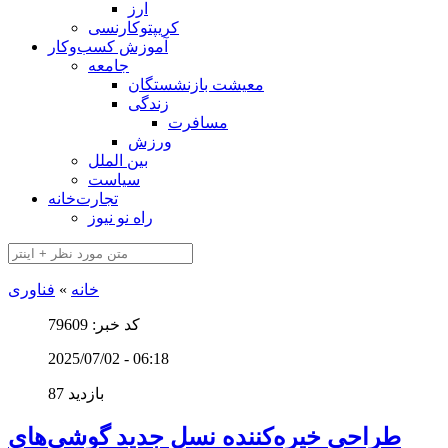
ارز
کریپتوکارنسی
آموزش کسب‌وکار
جامعه
معیشت بازنشستگان
زندگی
مسافرت
ورزش
بین الملل
سیاست
تجارت‌خانه
راه نو نیوز
خانه
»
فناوری
کد خبر: 79609
2025/07/02 - 06:18
87 بازدید
طراحی خیره‌کننده نسل جدید گوشی‌های