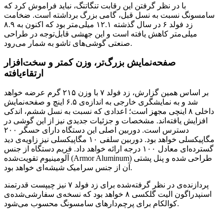
با در نظر گرفتن این رقابت تنگاتنگ، نباید فراموش کرد که
سامسونگ نسبت به نسل قبل، گامی بزرگ برداشته است. ضخامت
زد فولد ۶ در سال گذشته ۱۲.۱ میلی‌متر بود که اکنون به ۸.۹
میلی‌متر کاهش یافته است و این جهشی قابل‌توجه در طراحی
صنعتی گوشی‌های تاشو به شمار می‌رود.
صفحه‌نمایش بزرگ‌تر، وزن کمتر و سخت‌افزار
ارتقاءیافته
بر اساس همین گزارش، زد فولد ۷ با وزن ۲۱۵ گرم عرضه خواهد
شد و به نمایشگری خارجی به اندازه‌ی ۶.۵ اینچ و صفحه‌نمایش
داخلی ۸ اینچی مجهز است؛ اعدادی که نسبت به نسل ششم، اندکی
افزایش یافته‌اند. مشخصات و جزئیات جدیدی نیز از این گوشی در
دسترس است. دوربین اصلی این دستگاه دارای حسگر ۲۰۰
مگاپیکسلی خواهد بود. دوربین سلفی ۱۰ مگاپیکسلی نیز زاویه‌ی دید
گسترده‌ای معادل ۱۰۰ درجه ارائه خواهد داد. فریم دستگاه از جنس
آلومینیوم تقویت‌شده (Armor Aluminum) طراحی شده و پنل پشتی
آن از جنس سرامیک شیشه‌ای خواهد بود.
پردازنده‌ی در نظر گرفته‌شده برای زد فولد ۷ نیز چیپست قدرتمند
اسنپدراگون الیت گلکسی ۸ خواهد بود که نسخه‌ی سفارشی‌شده‌ی
کوالکام برای پرچم‌دارهای سامسونگ محسوب می‌شود.