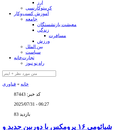
ارز
کریپتوکارنسی
آموزش کسب‌وکار
جامعه
معیشت بازنشستگان
زندگی
مسافرت
ورزش
بین الملل
سیاست
تجارت‌خانه
راه نو نیوز
خانه
»
فناوری
کد خبر: 87443
2025/07/31 - 06:27
83 بازدید
شیائومی ۱۶ پرومکس با دوربین جدید و