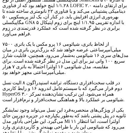
۱/۱.۲۸ اینچ خواهد بود که از فناوری LOFIC ۲.۰ برای ارتقای دامنه
دینامیکی پشتیبانی می‌کند و با فناوری ۲۲ نانومتری ساخته شده تا
بهره‌وری انرژی افزایش یابد. در کنار آن، یک لنز پریسکوپی ۵۰
مگاپیکسلی GN۸ با اندازه تقریبی ۱/۱.۹۵ اینچ برای زوم اپتیکال ۵
برابری در نظر گرفته شده است که عملکرد قدرتمندی در زوم
فراهم می‌آورد.
از لحاظ باتری، شیائومی ۱۶ پرو مکس با یک باتری ۷۵۰۰
میلی‌آمپرساعتی عرضه خواهد شد که بزرگ‌ترین باتری در میان
مدل‌های سری ۱۶ شیائومی به‌شمار می‌رود. همچنین، قابلیت شارژ
سریع ۱۰۰ واتی نیز برای این مدل در نظر گرفته شده است. برای
مقایسه، مدل شیائومی ۱۶ اولترا احتمالاً به باتری ۷ هزار
میلی‌آمپرساعتی مجهز خواهد بود.
در قلب سخت‌افزاری دستگاه، تراشه اسنپدراگون ۸ الیت نسل
دوم قرار می‌گیرد که با سیستم‌عامل اندروید ۱۶ و رابط کاربری
HyperOS ۳.۰ همراه می‌شود. این ترکیب نشان‌دهنده تمرکز
شیائومی بر عملکرد بالا و هماهنگی سخت‌افزار و نرم‌افزار است.
یکی از ویژگی‌های منحصربه‌فرد این نسل می‌تواند وجود نمایشگر
ثانویه در پنل پشتی باشد که به‌طور یکپارچه در جزیره دوربین جای
می‌گیرد. این طراحی یادآور مدل Mi ۱۱ اولترا است، اما انتظار
می‌رود که شیائومی این بار با طراحی بهینه‌تر و کاربردی‌تری وارد
میدان شود و مفهوم نمایشگر پشتی را ارتقا دهد.