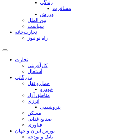
زندگی
مسافرت
ورزش
بین الملل
سیاست
تجارت‌خانه
راه نو نیوز
تجارت
کارآفرینی
اشتغال
بازرگانی
حمل و نقل
خودرو
مناطق آزاد
انرژی
پتروشیمی
مسکن
صنایع غذایی
فناوری
بورس ایران و جهان
بانک و بودجه