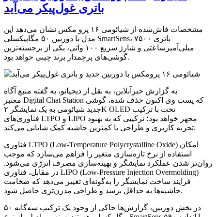
باتری غول‌پیکر می‌آید
مشخصات فاش‌شده از شیائومی ۱۶ پرو مکس نشان می‌دهد این
مدل با دوربین ۵۰ مگاپیکسلی SmartSens، باتری ۷۵۰۰
میلی‌آمپرساعتی و شارژ سریع ۱۰۰ واتی، یکی از برجسته‌ترین
گوشی‌های پرچمدار برند چینی خواهد بود.
به گزارش خبرآنلاین، به نقل از دیجیاتو، به گفته منبع آگاه
معتبر Digital Chat Station که پست وی اکنون حذف شده، گوشی
جدید شیائومی به یک نمایشگر ۲K OLED تخت با ترکیب
فناوری‌های LTPO و LIPO مجهز خواهد بود؛ ترکیبی که به بهبود
تجربه کاربری و طراحی با کمترین حاشیه کمک شایانی می‌کند.
فناوری LTPO (Low-Temperature Polycrystalline Oxide) امکان
استفاده از نرخ تازه‌سازی متغیر را فراهم می‌سازد که موجب
روان‌تر شدن عملکرد نمایشگر و بهینه‌سازی مصرف انرژی می‌شود.
در مقابل، فناوری LIPO (Low-Pressure Injection Overmolding)
فرایند ساخت نمایشگر را به‌گونه‌ای تغییر می‌دهد که ضخامت
حاشیه‌ها به حداقل برسد و طراحی مدرن‌تری حاصل شود.
در بخش دوربین، گزارش‌ها حاکی از وجود یک ترکیب سه‌گانه ۵۰
مگاپیکسلی هستند. سنسور اصلی از نوع SmartSens ۵۹۰ با اندازه