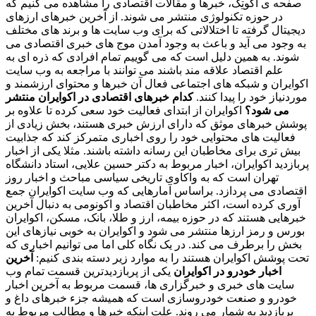
صفحه ی اکوتِک، خبرها و مقالات اقتصادی را مشاهده می کنیم که
در حوزه تکنولوژی منتشر می شوند. از آخرین خبرهای ارزهای
دیجیتال گرفته تا اختلالاتی که برای وب سایت ها و برند های مختلف
به وجود می آید و باعث به وجود آمدن موج های خبری اقتصادی می
شوند. به همین دلیل است که می گوییم تمام افرادی که ذره ای به
علم اقتصاد علاقه مند باشند می توانند با مراجعه به وب سایت
اکوایران و شبکه های اجتماعی فعال آن خبرها و محتوای ارزشمند و
موردنیاز خود را پیدا کنند.
کدام خبرهای اقتصادی در اکوایران منتشر
می شود؟
اکوایران از ابتدای فعالیت خود سعی کرده تا علاوه بر
پوشش خبرهای موثق که دارای ارزش خبری هستند، بخش زیادی از
فعالیت های محتوایی خود را روی اخباری متمرکز کند که جذابیت
بیش تری برای مخاطبان این رسانه داشته باشند. مثلا یکی از اخبار
پربازدید اکوایران، اخبار مربوط به دکتر حسین علایی، استاد دانشگاه
تهران است که به واکاوی تاریخی سیاسی مباحث و اخبار روز
اقتصادی می پردازد. براساس آمارهایی که وب سایت اکوایران جمع
آوری کرده است، اکثر مخاطبان اقتصاد و اکونومی به دنبال آخرین
خبرهایی هستند که در حوزه بیمه، ارز و طلا، بانک، مسکن، اکوایران
بورس و رمز ارزها منتشر می شود و اکوایران به خوبی نیازهای این
بخش را برطرف می کند. در یک نگاه کلی اما می توانیم اخباری که
تحت پوشش اکوایران هستند را به موارد زیر دسته بندی کنیم:
آخرین
اخبار خودرو در اکوایران
یکی از پربازدیدترین قسمت تمام وب
سایت های خبری و خبرگزاری ها، قسمت مربوط به آخرین اخبار
خودرو و صنعت خودروسازی است که همیشه جزء خبرهای داغ و
پربازدید به شمار می روند. علت اینکه خبرها و مطالب مربوط به