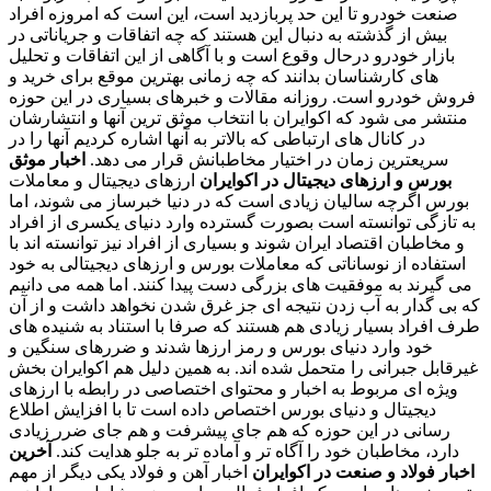
صنعت خودرو تا این حد پربازدید است، این است که امروزه افراد
بیش از گذشته به دنبال این هستند که چه اتفاقات و جریاناتی در
بازار خودرو درحال وقوع است و با آگاهی از این اتفاقات و تحلیل
های کارشناسان بدانند که چه زمانی بهترین موقع برای خرید و
فروش خودرو است. روزانه مقالات و خبرهای بسیاری در این حوزه
منتشر می شود که اکوایران با انتخاب موثق ترین آنها و انتشارشان
در کانال های ارتباطی که بالاتر به آنها اشاره کردیم آنها را در
سریعترین زمان در اختیار مخاطبانش قرار می دهد.
اخبار موثق
بورس و ارزهای دیجیتال در اکوایران
ارزهای دیجیتال و معاملات
بورس اگرچه سالیان زیادی است که در دنیا خبرساز می شوند، اما
به تازگی توانسته است بصورت گسترده وارد دنیای یکسری از افراد
و مخاطبان اقتصاد ایران شوند و بسیاری از افراد نیز توانسته اند با
استفاده از نوساناتی که معاملات بورس و ارزهای دیجیتالی به خود
می گیرند به موفقیت های بزرگی دست پیدا کنند. اما همه می دانیم
که بی گدار به آب زدن نتیجه ای جز غرق شدن نخواهد داشت و از آن
طرف افراد بسیار زیادی هم هستند که صرفا با استناد به شنیده های
خود وارد دنیای بورس و رمز ارزها شدند و ضررهای سنگین و
غیرقابل جبرانی را متحمل شده اند. به همین دلیل هم اکوایران بخش
ویژه ای مربوط به اخبار و محتوای اختصاصی در رابطه با ارزهای
دیجیتال و دنیای بورس اختصاص داده است تا با افزایش اطلاع
رسانی در این حوزه که هم جای پیشرفت و هم جای ضرر زیادی
دارد، مخاطبان خود را آگاه تر و آماده تر به جلو هدایت کند.
آخرین
اخبار فولاد و صنعت در اکوایران
اخبار آهن و فولاد یکی دیگر از مهم