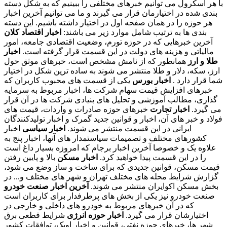
با هر اسکرول می توانیم خبرهای مختلفی را ببینیم که به شکل دسته
بندی شده در اختیارمان قرار می گیرند و ما می توانیم آخرین اخبار
هر حوزه را در همان صفحه اول در اختیار داشته باشیم. این دسته
بندی ها به ترتیب شامل موارد زیر می باشند:
اخبار اقتصاد کلان
آخرین خبرهایی که در حوزه تورم، وضعیت اقتصادی جامعه، امور
مالیاتی و هزینه های دولت در این قسمت قرار گرفته است.
اخبار
طلا و ارز
همانطور که از نامش مشخص است، خبرهای موثق حول
ارز، سکه، دلار و طلا منتشر می شوند به ساده ترین شکل در اختیار
شما قرار دارد .
اخبار بورس
یکی از قسمت های محبوب کاربران که
خبرهای افزایش قیمت سهام شرکت ها، اخبار مربوط به سرمایه
گذاری، مطالب آموزشی و تحلیل های بنیادی شرکت ها در آن قرار
می گیرد.
اخبار تجارت
خبرهای حوزه صادرات و واردات، قیمت های
فولاد و خبر های آن، اخبار و قوانین جدید گمرک و اخبار تولیدکنندگان
ایرانی در این قسمت منتشر می شوند.
اخبار سیاسی
اخبار
کشورهای مختلف و تصمیمات سیاستمدار های آنها، اخبار پنج به
علاوه یک و خصوصا آخرین اخبار برجام که امروزه بسیار داغ است
را در این قسمت پیدا خواهید کرد.
اخبار مسکن
بالا و پایین رفتن
قیمت مسکن، قوانین جدیدی که برای ساخت و ساز وضع می شود،
گزارش شرایط محله های مختلف تهران و شهر های مختلف و... در
بخش مسکن اکوایران منتشر می شوند.
آخرین اخبار صنعت خودرو
صنعت خودرو نیز یکی از بخش های پرطرفدار برای کاربران است
که در آن خبرهای مربوط به خودرو های داخلی و خارجی در
اختیارشان قرار می گیرد.
اخبار حوزه انرژی
شرایط قطعی برق
شهر ها، خبرهای حوزه نفتی، قوانین و اخبار اوپک، توافقات کشور