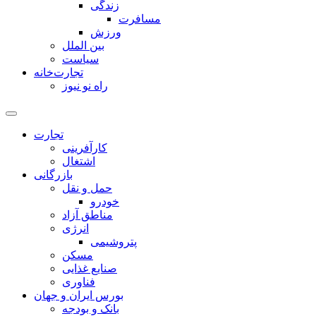
زندگی
مسافرت
ورزش
بین الملل
سیاست
تجارت‌خانه
راه نو نیوز
تجارت
کارآفرینی
اشتغال
بازرگانی
حمل و نقل
خودرو
مناطق آزاد
انرژی
پتروشیمی
مسکن
صنایع غذایی
فناوری
بورس ایران و جهان
بانک و بودجه