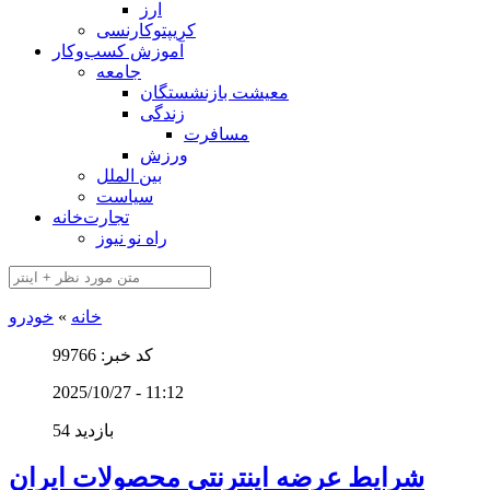
ارز
کریپتوکارنسی
آموزش کسب‌وکار
جامعه
معیشت بازنشستگان
زندگی
مسافرت
ورزش
بین الملل
سیاست
تجارت‌خانه
راه نو نیوز
خانه
»
خودرو
کد خبر: 99766
2025/10/27 - 11:12
54 بازدید
شرایط عرضه اینترنتی محصولات ایران