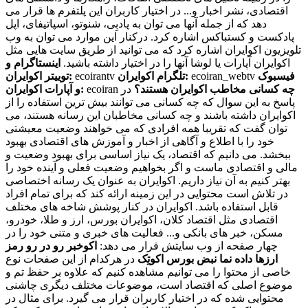
اقتصادی، نشر اخبار و... در اختیار کاربران این پلتفرم ها قرار می
دهد که از جمله آنها می توان به پادبِی، شنوتو، اسپاتیفای، اپل
پادکست و کستباکس اشاره کرد. درکنار این موارد می توان به وب
تلویزیون اکوایران اشاره کرد که می توانید از طریق سایت هایی مثل
اکوایران آپارات یا لوشا آنها را در اختیار داشته باشید.
اینستاگرام و
فیسبوک
ecoiran_webtv
تلگرام اکوایران:
ecoirantv
توییتر اکوایران:
چه کسانی مخاطب اکوایران هستند؟
در
ecoiran
و آپارات اکوایران:
پاسخ به این سوال که چه کسانی می توانند بیش ترین استفاده را از
اکوایران داشته باشند و چه کسانی مخاطبان این رسانه هستند، می
توان گفت که تقریبا همه افرادی که می خواهند وضعیت معیشتی
خود را با اطلاع و آگاهی از اخبار و آموزش های اقتصادی بهبود
ببخشد. می دانیم که اقتصاد، یک نیاز اساسی برای بهبود وضعیت و
مالی و اقتصادی ماست و اگر بخواهیم وضعیت فعلی و آینده خود را
بهتر کنیم به آن نیاز داریم. اکوایران به عنوان یک رسانه اختصاصی
در تلاش است محتوایی در این زمینه ارائه کند که برای تمام افراد
قابل استفاده باشد. اکوایران در کنار پوشش شاخه های مختلف
اقتصادی مثل اقتصاد کلان، اکوایران بورس، ارز و طلا، خودرو،
مسکن، خبر های بانکی و... فعالیت های خبری و متنی خود را در
چهار صفحه از وب سایتش قرار می دهد:
اکوخبر
رو در رو
رمز
ارزها
داده نما
نبض بورس
اکوتِک
در هرکدام از این صفحات نوع
خاصی از محتوا را می توانیم مشاهده کنیم که علاوه بر حفظ تم و
موضوع اصلی که اقتصاد است، موضوعات مختلف دیگری چاشنی
محتوایی شده که در اختیار کاربران قرار می گیرد. برای مثال در