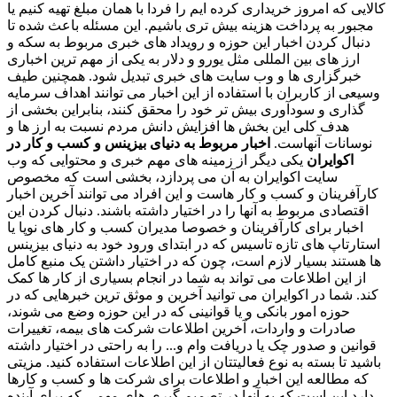
کالایی که امروز خریداری کرده ایم را فردا با همان مبلغ تهیه کنیم یا
مجبور به پرداخت هزینه بیش تری باشیم. این مسئله باعث شده تا
دنبال کردن اخبار این حوزه و رویداد های خبری مربوط به سکه و
ارز های بین المللی مثل یورو و دلار به یکی از مهم ترین اخباری
خبرگزاری ها و وب سایت های خبری تبدیل شود. همچنین طیف
وسیعی از کاربران با استفاده از این اخبار می توانند اهداف سرمایه
گذاری و سودآوری بیش تر خود را محقق کنند، بنابراین بخشی از
هدف کلی این بخش ها افزایش دانش مردم نسبت به ارز ها و
نوسانات آنهاست.
اخبار مربوط به دنیای بیزینس و کسب و کار در
اکوایران
یکی دیگر از زمینه های مهم خبری و محتوایی که وب
سایت اکوایران به آن می پردازد، بخشی است که مخصوص
کارآفرینان و کسب و کار هاست و این افراد می توانند آخرین اخبار
اقتصادی مربوط به آنها را در اختیار داشته باشند. دنبال کردن این
اخبار برای کارآفرینان و خصوصا مدیران کسب و کار های نوپا یا
استارتاپ های تازه تاسیس که در ابتدای ورود خود به دنیای بیزینس
ها هستند بسیار لازم است، چون که در اختیار داشتن یک منبع کامل
از این اطلاعات می تواند به شما در انجام بسیاری از کار ها کمک
کند. شما در اکوایران می توانید آخرین و موثق ترین خبرهایی که در
حوزه امور بانکی و یا قوانینی که در این حوزه وضع می شوند،
صادرات و واردات، آخرین اطلاعات شرکت های بیمه، تغییرات
قوانین و صدور چک یا دریافت وام و... را به راحتی در اختیار داشته
باشید تا بسته به نوع فعالیتتان از این اطلاعات استفاده کنید. مزیتی
که مطالعه این اخبار و اطلاعات برای شرکت ها و کسب و کارها
دارد این است که به آنها در تصمیم گیری های مهمی که برای آینده