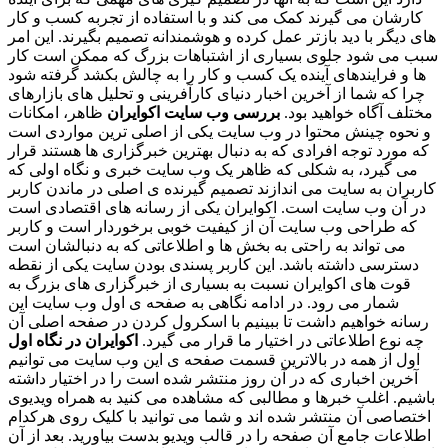
کارشان می گیرند کمک می کند و با استفاده از تجربه کسب و کار
های دیگر با دید بازتر عمل کرده و هوشمندانه تصمیم بگیرند. این امر
سبب می شود جلوی بسیاری از اشتباهات بزرگ که ممکن است کار
ها و فرایندهای آینده یک کسب و کار را به چالش بکشد گرفته شود
چرا که شما از آخرین اخبار دنیای کارآفرینی و تحلیل های بازارهای
مختلف آگاه خواهید بود.
بررسی وب سایت اکوایران
ظاهر، امکانات
و نحوه چینش محتوا در وب سایت یکی از اصلی ترین مواردی است
که مورد توجه افرادی که به دنبال بهترین خبرگزاری ها هستند قرار
می گیرد، به شکلی که ظاهر یک وب سایت خبری و نگاه اولی که
کاربران به سایت می اندازند تصمیم گیرنده ی اصلی در ماندن کاربر
در آن وب سایت است. اکوایران یکی از رسانه های اقتصادی است
که طراحی وب سایت آن از کیفیت خوبی برخوردار است و کاربر
می تواند به راحتی به بخش ها و اطلاعاتی که به دنبالشان است
دسترسی داشته باشد. این کاربر پسندی بودن سایت یکی از نقطه
قوت های اکوایران نسبت به بسیاری از خبرگزاری های بزرگ به
شمار می رود. در ادامه نگاهی به صفحه ی اول وب سایت این
رسانه خواهیم داشت تا ببینیم با اسکرول کردن در صفحه اصلی آن
چه نوع اطلاعاتی در اختیار ما قرار می گیرد.
اکوایران در نگاه اول
اول از همه در بالاترین قسمت صفحه ی این وب سایت می توانیم
آخرین اخباری که در آن روز منتشر شده است را در اختیار داشته
باشیم. اغلب خبرها و مطالبی که مشاهده می کنید به همراه ویدیوی
اختصاصی آن منتشر شده اند و شما می توانید با کلیک روی هرکدام
اطلاعات جامع آن صفحه را در قالب ویدیو بدست بیاورید. بعد از آن