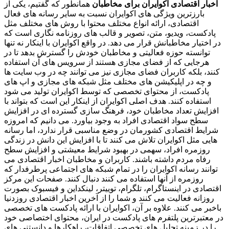
اخبار اقتصادی اکوایران برای مخاطبان
همانطور که گفتیم، یکی از
بارزترین ویژگی های اکوایران نسبت به سایر رسانه های فعال
اقتصادی، ارائه انواع مختلف محتوا با روش های مختلف مثل
پادکست، ویدیو، متن، تصویر و قالب های روزنامه نگاری است که
در اختیار مخاطبانش قرار می دهد. در واقع اکوایران با اینکار نه تنها
توانسته حوزه فعالیتی و مخاطبان خودش را گسترش بدهد تا در
هرجایی که از فضای مجازی هستند از سرویس های آن استفاده
کنند، بلکه کاربران فضای مجازی نیز می توانند چه در وب سایت ها
و چه در اپلیکیشن های مختلف مثل شبکه های مجازی و اپ های
پادکست، از محتوای تخصصی که توسط اکوایران تولید می شود
استفاده کنند. هدف اصلی اکوایران از اینکار این است که بتواند با
افزایش تعداد مخاطبان خود، فرهنگ سازی گسترده ای در افزایش
سطح سواد اقتصادی افراد به وجود بیاورد. می دانیم که امروزه
شرایط اقتصادی کشورمان در وضع مناسبی قرار ندارد، اما رسانه
هایی مثل اکوایران تلاش می کنند تا با افزایش این دانش در زندگی
روزمره افراد، سهمی در بهبود شرایط معیشتی و افزایش سطح
رفاه مردم داشته باشند. کاربران و مخاطبان اخبار اقتصادی می
توانند رسانه اکوایران را در تمام شبکه های اجتماعی پرطرفدار که
روزمره از آنها استفاده می کنند دنبال کنند. صفحات این مرکز
اقتصادی در اینستاگرام، تلگرام، توییتر، لینکداین و فیسبوک بصورت
روزانه فعالیت می کنند و شما را از آخرین اخبار اقتصادی روزدنیا
باخبر می کنند. علاوه بر آن، اکوایران با ارائه پادکست های تخصصی
در معتبرترین پلتفرم های پادکست در ایران، محتوای اختصاصی خود
را در زمینه تحلیل های تخصصی اتفاقات، راهکارها و دانستنی های