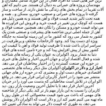
ترین خبر هایی است که افراد فعال در این حوزه، شامل معماران و
مهندسان پروژه های عمرانی به دنبال آن هستند. می دانیم که آهن
آلات تقریبا در تمام بخش های زندگی ما نقش دارند. از ساخت و ساز
گرفته تا پروژه های عمرانی و صنعتی، خودرو، مسکن و... همه و
همه تحت تاثیر شدید قیمت فولاد و آهن هستند و به همین دلیل هم
هست که کوچک ترین تغییر در قیمت خرید و فروش این فرآورده ها
می تواند قیمت خودرو و مسکن را تکان دهد. همچنین صنعت فولاد و
آهن از جمله اصلی ترین شاخصه های پیشرفت و صنعتی شدن یک
کشور به شمار می رود که کشور ما در این زمینه توانسته به جایگاه
ویژه ای دست پیدا کند. وجود کارخانجات مختلف و پرظرفیت در
سراسر ایران باعث شده تا ظرفیت تولید فولاد و آهن با کیفیت این
کشور بیش از پیش افزایش پیدا کند و جزء تامین کننده های فولاد
دنیا به شمار برود. اکوایران به عنوان یکی از رسانه های شناخته
شده و فعال اقتصاد ایران و جهان آخرین اخبار و تحلیل های خبری
در حوزه این صنعت گسترده را در اختیار مخاطبان قرار می دهد.
اخبار ارز و دلار در اکوایران
اکوایران مثل دیگر رسانه های تخصصی
اقتصادی خبرهای دست اول و معتبری که در حوزه ارز های جهانی
منتشر می شود را در اختیار کاربران ایرانی قرار می دهد. در واقع
اکو ایران در تلاش است مخاطبانی که بدست می آورد را در جریان
آخرین اخبار قرار دهد تا با تحلیل آخرین وضعیت بازار روز، دید
کاربران را نسبت به این بازار مهم باز تر کند. یکی دیگر از شاخصه
های مهمی که باعث می شود قیمت محصولاتی که در طول روز یا
ماه تهیه می کنیم تغییر کند ارز و دلار است که اکوایران دلار پوشش
می دهد، به طوری که قیمت دلار می تواند به سادگی تعیین کند