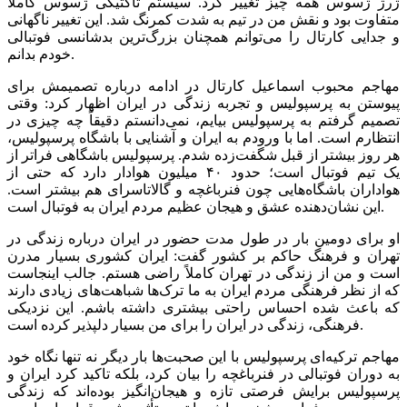
ژرژ ژسوس همه چیز تغییر کرد. سیستم تاکتیکی ژسوس کاملاً
متفاوت بود و نقش من در تیم به شدت کمرنگ شد. این تغییر ناگهانی
و جدایی کارتال را می‌توانم همچنان بزرگ‌ترین بدشانسی فوتبالی
خودم بدانم.
مهاجم محبوب اسماعیل کارتال در ادامه درباره تصمیمش برای
پیوستن به پرسپولیس و تجربه زندگی در ایران اظهار کرد: وقتی
تصمیم گرفتم به پرسپولیس بیایم، نمی‌دانستم دقیقاً چه چیزی در
انتظارم است. اما با ورودم به ایران و آشنایی با باشگاه پرسپولیس،
هر روز بیشتر از قبل شگفت‌زده شدم. پرسپولیس باشگاهی فراتر از
یک تیم فوتبال است؛ حدود ۴۰ میلیون هوادار دارد که حتی از
هواداران باشگاه‌هایی چون فنرباغچه و گالاتاسرای هم بیشتر است.
این نشان‌دهنده عشق و هیجان عظیم مردم ایران به فوتبال است.
او برای دومین بار در طول مدت حضور در ایران درباره زندگی در
تهران و فرهنگ حاکم بر کشور گفت: ایران کشوری بسیار مدرن
است و من از زندگی در تهران کاملاً راضی هستم. جالب اینجاست
که از نظر فرهنگی مردم ایران به ما ترک‌ها شباهت‌های زیادی دارند
که باعث شده احساس راحتی بیشتری داشته باشم. این نزدیکی
فرهنگی، زندگی در ایران را برای من بسیار دلپذیر کرده است.
مهاجم ترکیه‌ای پرسپولیس با این صحبت‌ها بار دیگر نه تنها نگاه خود
به دوران فوتبالی در فنرباغچه را بیان کرد، بلکه تاکید کرد ایران و
پرسپولیس برایش فرصتی تازه و هیجان‌انگیز بوده‌اند که زندگی