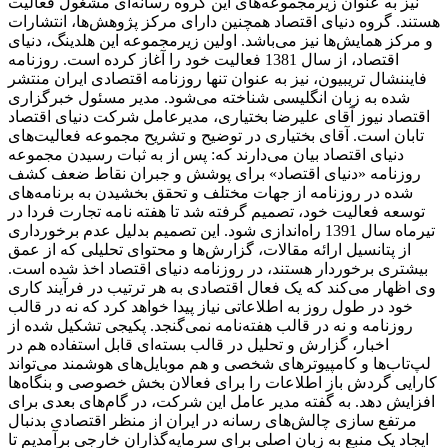
نیز به عنوان زیرمجموعه‌های این گروه رسانه‌ای مشغول فعالیت
هستند. گروه دنیای اقتصاد همچنین دارای مرکز پژوهش‌ها، انتشارات
و مرکز همایش‌ها نیز می‌باشد. اولین زیرمجموعه این هلدینگ، دنیای
اقتصاد، از سال 1381 فعالیت خود را آغاز کرده است. روزنامه
فایننشال تریبیون، نیز به عنوان تنها روزنامه اقتصادی ایران منتشر
شده به زبان انگلیسی شناخته می‌شود. مدیر مسئول خبرگزاری
اقتصاد نیوز آقای علیرضا بختیاری، مدیرعامل شرکت دنیای اقتصاد
تابان است. آقای بختیاری در توضیح و تشریح مجموعه فعالیت‌های
دنیای اقتصاد بیان می‌دارند که: پس از به ثبات رسیدن مجموعه
روزنامه «دنیای اقتصاد» برای پوشش و جبران نقاط ضعف کشف
شده در روزنامه از جهات مختلف و تحقق بخشیدن به برنامه‌های
توسعه فعالیت خود، تصمیم گرفته شد تا هفته نامه تجارت فردا در
تیرماه سال 1391 راه‌اندازی شود. این تصمیم بدلیل عدم برخورداری
از پتانسیل ارائه مقالات، گزارش‌ها و محتوای تحلیلی که از عمق
بیشتری برخوردار هستند، در روزنامه دنیای اقتصاد اخذ شده است.
وی اظهار می‌کند که یک فعال اقتصادی به هر ترتیب در فرآیند کاری
خود در طول روز به اطلاعاتی نیاز پیدا خواهد کرد که نه در قالب
روزنامه و نه در قالب هفته‌نامه نمی‌گنجد. پکیجی تشکیل شده از
اخبار، گزارش و تحلیل در قالب بسته‌ای قابل استفاده هم در
لپ‌تاب‌ها و کامپیوترهای شخصی و هم موبایل‌های هوشمند می‌تواند
کارایی گردش باز اطلاعات را برای فعالان بخش خصوصی و بنگاه‌ها
افزایش دهد. به گفته مدیر عامل این شرکت، در گام‌های بعدی برای
مرتفع سازی چالش‌های رسانه در ایران از منظر اقتصادی بدنبال
ایجاد یک منبع به زبان اصلی برای سرمایه‌گذاران خارجی برآمدیم تا