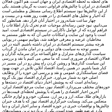
های لحظه به لحظه اقتصادی ایران و جهان است. هم اکنون فعالان
اقتصادی در ایران با چالش‌های فراوانی دست به گریبان هستند. یکی
از این چالش‌ها نبود سیستم اطلاع رسانی مستقل و مطمئنی است
که اخبار و تحلیل های اقتصادی را در هفت روز هفته و در بیست و
چهار ساعت شبانه‌روز در اختیار آنان قرار دهد. همانطور که
می‌دانیم، نبود چنین رسانه‌ای موجبات عدم تحرک بازار اطلاعات را
فراهم آورده که از عوامل ناکارایی در سیستم اقتصادی است. امید
است با وجود این سایت و امکانات جانبی آن که به طور مستمر به
مخاطبان عرضه و معرفی خواهند شد، بتوانیم سهمی در پویایی
هرچه بیشتر سیستم اقتصادی در ایران داشته باشیم. البته در این
مسیر توجه به سیاست های دولتی و در امان ماندن از گرداب
سیاست گذاری‌های متزلزل و خلق‌الساعه برای سرمایه گذاران و
فعالان اقتصادی ضروری است که ما سعی می کنیم با نقد و بررسی
این سیاست گذاری‌ها و روشن کردن راه پیش رو در این مسیر در
کنار شما باشیم. در همین راستا، اقتصاد آنلاین تلاش در جهت بهبود
فضای سیاستگذاری عمومی و نقد و بررسی این حوزه را از وظایف
اصلی خود به شمار می‌آورد. خبرگزاری اقتصاد نیوز یک گروه
رسانه‌ای است که به پوشش اخبار دنیای اقتصاد در دسته‌ها و
حوزه‌های مختلف می‌پردازد. اقتصاد نیوز، سایت مرجع اقتصاد ایران،
آخرین اخبار اقتصادی را همراه با پوشش لحظه‌ای قیمت‌ها در
بازارهای طلا، سکه، ارز و رمز ارز، مسکن، خودرو و لوازم خانگی
منعکس می‌کند. وبسایت خبرگزاری اقتصاد نیوز که با هدف جبران
چالش‌ها و نواقصات خبری در حوزه اقتصاد و سایر اخبار ایران و دنیا
وارد عرضه ظهور شده است، یکی از پربازدید ترین وبسایت‌های