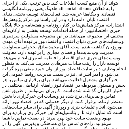
بتواند از آن منبع کسب اطلاعات کند. بدین ترتیب، یکی از اجزای
هلدینگ یعنی روزنامه انگلیسی «financial tribion» را به فعالان
اقتصادی و بنگاه‌ها عرضه شد. فعالیت‌های توسعه بخشی دنیای
اقتصاد تابان ادامه دارد و در این راستا نیز مرکز پژوهش‌ها،
انتشارات، مرکز همایش‌ها در کنار روزنامه و هفته‌نامه و حالا پایگاه
خبری «اقتصادنیوز» از جمله اقدامات توسعه بخشی به ارکان‌های
مختلف این مجموعه می‌باشد. در این مجموعه مسئولیت سردبیری
وب‌سایت‌های خبری دنیای اقتصاد و اقتصادنیوز برعهده آقای مهدی
نوروزیان گذاشته شده است. آقای محمدصادق نخجوانی مسئولیت
مدیریت وب‌سایت‌ها و فضای مجازی را برعهده دارد. معاونت
وبسایت‌های خبری دنیای اقتصاد را فاطمه استیری انجام می‌دهد.
توسعه بازار را زینب سادات میرهادی مدیریت می‌کند. به منظور
انجام وظایف دبیر سایت اقتصاد نیوز از توان حمید متقی بهره گرفته
می‌شود و امیر اشراقی نیز در سمت مدیریت روابط عمومی این
خبرگزاری مشغول فعالیت می‌باشد. برای برقراری تماس با هر
بخش و مسئول مربوطه در اقتصاد نیوز راه‌های ارتباطی مختلفی در
اختیار کاربران گذاشته شده است. کاربران می‌توانند از طریق تلفن
تماس و نمابرهای درج شده در وبسایت این خبرگزاری با بخش
مدنظر ارتباط برقرار کنند. از دیگر خدماتی که در اقتصاد نیوز ارائه
می‌شود، انجام تبلیغات بنری و رپورتاژ آگهی برای سایر سایت‌هایی
است که تمایل دارند تا از پتانسیل‌های این خبرگزاری پربازدید برای
بهبود وضعیت سایت خود بهره ببرند. در صفحه تماس با شما
می‌توانید، راه‌های تماس برای هماهنگی و پذیرش آگهی را در
بخش‌های مختلف گروه رسانه‌ای دنیای اقتصاد را مشاهده نمایید.