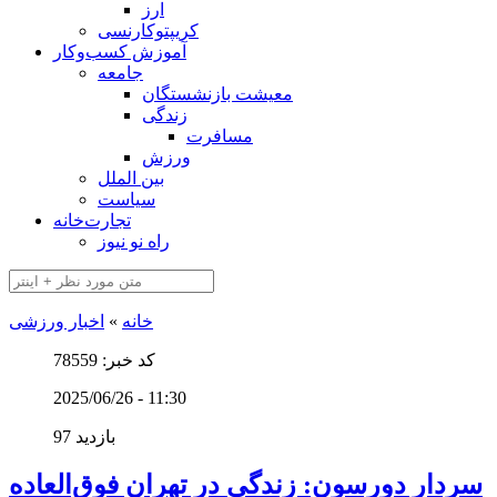
ارز
کریپتوکارنسی
آموزش کسب‌وکار
جامعه
معیشت بازنشستگان
زندگی
مسافرت
ورزش
بین الملل
سیاست
تجارت‌خانه
راه نو نیوز
خانه
»
اخبار ورزشی
کد خبر: 78559
2025/06/26 - 11:30
97 بازدید
سردار دورسون: زندگی در تهران فوق‌العاده