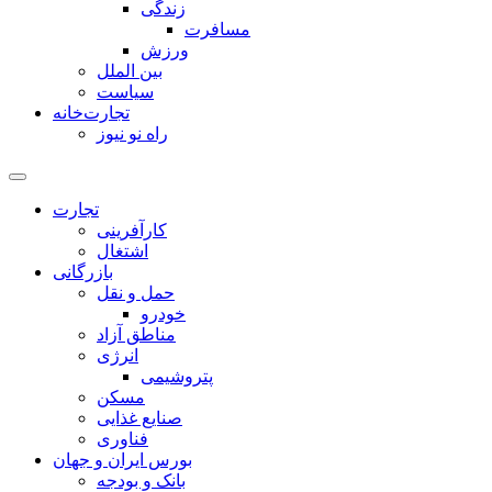
زندگی
مسافرت
ورزش
بین الملل
سیاست
تجارت‌خانه
راه نو نیوز
تجارت
کارآفرینی
اشتغال
بازرگانی
حمل و نقل
خودرو
مناطق آزاد
انرژی
پتروشیمی
مسکن
صنایع غذایی
فناوری
بورس ایران و جهان
بانک و بودجه