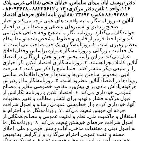
دفتر: یوسف آباد. میدان سلماس. خیابان فتحی شقاقی غربی. پلاک
۱۱۶. واحد ۱
تلفن دفتر مرکزی: ۱۳ و ۸۸۲۲۵۶۱۲ - ۸۶۰۹۳۶۲۸ -
۸۶۰۹۳۷۸۶ فکس: ۸۸۰۲۳۶۹۳
آیین نامه اخلاق حرفه‌ای اقتصاد
آنلاین
۱- روزنامه‌نگار ما به واقعیت‌های عینی توجه می‌کند و اخبار
صحیح و دقیق و تفسیرهای منطقی و منصفانه را در اختیار
خوانندگان می‌گذارد. روزنامه نگار ما به هیچ وجه جناحی عمل نمی
کند و تنها خط قرمز او قانون و خطوط مشخص شده توسط مقام
معظم رهبری است. ۲- روزنامه‌نگاری یک خدمت اجتماعی است، نه
یک فعالیت بازرگانی و روزنامه‌نگار همواره براساس وجدان اخلاق
عمل می‌کند. در این راستا بخش خبر و بخش بازرگانی در اقتصاد
آنلاین کاملا مجزا هستند. ۳- روزنامه‌نگاران اقتصاد آنلاین اگر اخباری
را از منبعی دیگر منتشر کنند، حتما منبع را ذکر می کنند. ۴- سرقت
ادبی، مخدوش ساختن متن‌ها و سندها و حذف اطلاعات اساسی
رویدادها در اقتصاد آنلاین مطرود است. ۵- روزنامه‌نگار ما از پذیرش
هرگونه پاداش مادی برای پیش‌برد مقاصد خصوصی مغایر با مصالح
عمومی، خودداری می‌کند. ۶- اقتصاد آنلاین و روزنامه نگارانش از
قبول هرگونه فشار و تهدید برای انتشار مطالب یا تغییر محتویات
آنها، خودداری کرده و از خط‌مشی عمومی رسانه و اصول شرافت
حرفه ای خویش تبعیت می‌کند. ۷- روزنامه‌نگار ما با احترام به
استقلال و حاکمیت ملی، نظم و امنیت عمومی و مصالح همگانی از
اصول شرافت حرفه‌ای خویشتن تبعیت می‌کند. ۸- روزنامه‌نگار ما
به اصول دینی و معتقدات مذهبی، آداب و سنن قومی و ملی، اخلاق
حسنه و عفت عمومی احترام می‌گذارد و از گرایش به تبعیض
خصومت آمیز در این زمینه‌ها و همچنین تشویق و تحریک به جنگ