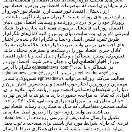
لازم به یادآوری است که موضوعات اقتصادنیوز بورس، اقتصاد نیوز
ارز دیجیتال، اقتصاد نیوز قیمت ارز، اقتصاد نیوز خودرو از
پربازدیدترین های روزانه هستند. کاربران می‌توانند آگهی، تبلیغات و
رپورتاژ خود را برای درج در روزنامه و وبسایت اقتصاد نیوز، دنیای
اقتصاد، روزنامه فایننشال تریبیون، هفته نامه تجارت فردا، شبکه
اینترنتی اکوایران، وب سایت دنیای بورس و کلیه کانال‌های تلگرام از
طریق تلفن، فکس، ایمیل و حساب تلگرام اعلام شده در اختیار
مدیریت قرار دهند. علاقمندان به شبکه‎‌های اجتماعی نیز می‌توانند
کانال خبری اقتصاد نیوز را در شبکه‌ها و بسترهای مختلف مانند:
فیس‌بوک، توییتر، اینستاگرام و تلگرام دنبال کنند و با دانلود اقتصاد
نیوز از
اخبار اقتصادی ایران
و جهان باخبر شوند. اقتصاد نیوز در
تلگرام با آدرس eghtesadnews_com@ در اینستاگرام با آیدی
eghtesadnews_com@ در توییتر با آدرس eghtesadnews@ و در
فیس‌بوک با نشانی eghtesadnews فعالیت می‌کند. روزانه می‌توانید
مهم‌ترین و بروزترین اخبار حوزه اقتصاد و پربحث‌ترین اخبار ایران و
دنیا را در شبکه‌های اجتماعی اقتصاد نیوز دریافت کنید. علاوه بر آن،
افرادی که تمایل به مراجعه حضوری دارند می‌توانند به آدرس تهران،
خیابان مطهری، بین میرزای شیرازی و سنایی، پلاک ۳۷۰ مراجعه
نمایند. همچنین متقاضیانی که مایل به همکاری با رسانه‌ اقتصاد نیوز
می‌باشند می‌توانند رزومه خود را از طریق ایمیل سازمانی
jobs@den.ir تکمیل و ارسال نمایند. پس از بررسی رزومه‌ها، از
افرادی که دارای شرایط مورد نیاز باشند، برای مصاحبه دعوت بعمل
می‌آید. باید توجه داشته باشید که تقاضای همکاری صرفا با ارسال