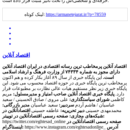
حرفه‌ای و شخصی‌اش را تحت تأثیر مثبت قرار داده است.
https://armanetejarat.ir/?p=78559
لینک کوتاه:
اقتصاد آنلاین
اقتصاد آنلاین پرمخاطب ترین رسانه اقتصادی در ایران
اقتصاد آنلاین
دارای مجوز به شماره ۷۴۳۳۴ از وزارت فرهنگ و ارشاد اسلامی
است.
این پایگاه خبری از سال ۸۹ آغاز بکار کرده و هم اکنون
پرمخاطب ترین پایگاه خبری در حوزه اقتصاد محسوب می شود. این
پایگاه خبری زیر نظر مستقیم هیات عالی نظارت بر مطبوعات قرار
دارد.
پایگاه خبری اقتصاد آنلاین
صاحب امتیاز و مدیرمسئول:
مریم
کاظمی
شورای سیاستگذاری:
علی مروی / صادق الحسینی / سعید
عباسیان / هاشم آردم
سردبیر:
سعید عباسیان
مدیر بازرگانی:
محمدمهدی حسینی
دبیر تحریریه:
عاطفه حسینی
اقتصادآنلاین در
صفحه رسمی اقتصادآنلاین در توییتر:
شبکه‌های مجازی:
صفحه رسمی اقتصادآنلاین در
https://twitter.com/eghtesad_online
آدرس
https://www.instagram.com/eghtesadonline_
اینستاگرام: