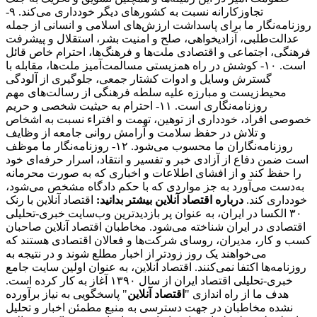
تجاوزکارانه نسبت به کشورهای دیگر خودداری می‌کند. ۹-
روزنامه‌نگار ما برای پاسداشت ارزش‌های اسلامی و انسانی از جمله
عدالت‌طلبی، آزادیخواهی، صلح و امنیت بشر، استقلال و پیشرفت
فرهنگی، اجتماعی و اقتصادی ملت‌ها و فرهنگ‌ها، احترام خاص قائل
است. ۱۰- کوشش در راه همزیستی مسالمت‌آمیز ملت‌ها، مقابله با
گسترش وسایل و ادوات کشتار جمعی، جلوگیری از آلودگی
محیط‌زیست و مبارزه علیه سلطه فرهنگی از رسالت‌های مهم
روزنامه‌نگاری است. ۱۱- احترام به حیثیت شخصی و حریم
خصوصی افراد، خودداری از توهین، تهمت و افتراء نسبت به اشخاص
و تلاش در حفظ سلامت و آرامش روانی جامعه از وظایف
روزنامه‌نگاران ما محسوب می‌شود. ۱۲- روزنامه‌نگار ما موظف
است ضمن دفاع از آزادی خبر و تفسیر و انتقاد، اسرار حرفه‌ای خود
را حفظ کند و از افشای اطلاعات و اخباری که به صورت محرمانه
به‌دست می‌آورد به جز مواردی که با حکم دادگاه مشخص می‌شود،
خودداری کند.
درباره اقتصاد آنلاین بیشتر بدانید:
اقتصاد آنلاین با رنک
۳۰ الکسا در ایران، به عنوان پر بازدیدترین وب‌سایت خبری-تحلیلی
اقتصادی در ایران شناخته می‌شود. مخاطبان اقتصاد آنلاین صاحبان
کسب و کار، مدیران، روسای شرکت‌ها و فعالان اقتصادی هستند که
می‌خواهند یک روز زودتر از اخبار مطلع شوند و در نتیجه به
روزنامه‌ها اکتفا نمی‌کنند. اقتصاد آنلاین، به عنوان اولین سایت جامع
خبری-تحلیلی اقتصاد ایران از سال ۱۳۹۰ آغاز به کار کرده است.
هدف ما از راه اندازی "
اقتصاد آنلاین
" پاسخگویی به نیاز برآورده
نشده مخاطبان در جهت دسترسی به منبع مطمئن اخبار و تحلیل