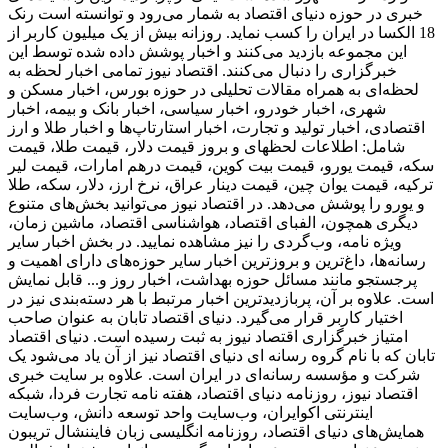
خبری در حوزه دنیای اقتصاد به شمار می‌رود و توانسته است رنک
18 الکسا در ایران را کسب نماید. روزانه بیش از یک میلیون کاربر از
این مجموعه بازدید می‌کنند و اخبار پوشش داده شده توسط این
خبرگزاری را دنبال می‌کنند. اقتصاد نیوز تمامی اخبار لحظه به
لحظه‌ای به همراه مقالات تحلیلی در حوزه بورس، اخبار مسکن و
شهری، اخبار خودرو، اخبار سیاسی، اخبار بانک و بیمه، اخبار
اقتصادی، اخبار تولید و تجارت، اخبار استارتاپ‌ها و اخبار طلا و ارز
شامل: اطلاعات لحظهای و بروز قیمت دلار، قیمت طلا، قیمت
سکه، قیمت یورو، قیمت بیت کوین، قیمت درهم امارات، قیمت لیر
ترکیه، قیمت یوان چین، قیمت دینار عراق، نرخ ارز، دلار، سکه، طلا
و یورو را پوشش می‌دهد. در اقتصاد نیوز می‌توانید بخش‌های متنوع
دیگری همچون، الفبای اقتصاد، هواشناسی اقتصاد، ماشین زمان،
ویژه نامه، وب‌گردی را نیز مشاهده نمایید. در بخش اخبار سایر
رسانه‌ها، داغ‌ترین و بروزترین اخبار سایر حوزه‌های دارای اهمیت و
پرجستجو مانند مسائل حوزه بهداشت، اخبار روز و... قابل نمایش
است. علاوه بر آن، پربازدیدترین اخبار مرتبط با هر دسته‌بندی نیز در
اختیار کاربر قرار می‌گیرد. دنیای اقتصاد تابان به عنوان صاحب
امتیاز خبرگزاری اقتصاد نیوز به ثبت رسیده است. دنیای اقتصاد
تابان که با نام گروه رسانه ای دنیای اقتصاد نیز از آن یاد می‌شود یک
شرکت و مؤسسه رسانه‌ای در ایران است. علاوه بر سایت خبری
اقتصاد نیوز، روزنامه دنیای اقتصاد، هفته ‌نامه تجارت فردا، شبکه
اینترنتی اکوایران، وب‌سایت واحد توسعه دانش، وب‌سایت
همایش‌های دنیای اقتصاد، روزنامه انگلیسی ‌زبان فایننشال تریبون