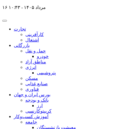
۱۶ مرداد ۱۴۰۵ - ۱۰:۴۳
تجارت
کارآفرینی
اشتغال
بازرگانی
حمل و نقل
خودرو
مناطق آزاد
انرژی
پتروشیمی
مسکن
صنایع غذایی
فناوری
بورس ایران و جهان
بانک و بودجه
ارز
کریپتوکارنسی
آموزش کسب‌وکار
جامعه
معیشت بازنشستگان