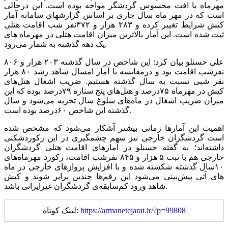
مهرماه با افت محسوس گردشگر مواجه بوده است. این درحالی
است که در مهر ماه سال جاری بر اساس گزارشهای سامانه آمار
کیش شرایط تغییر کرده و ۲۸۳ هزار و ۳۷۲نفر شب اقامت هتلی
ثبت شده است. این آمار بالاترین میزان اقامت هتلی در مهرماه های
یک دهه گذشته به شمار می‌رود.
علی حسنلو بیان کرد: این شاخص در سال گذشته ۲۰۳ هزار و ۸۰۶
نفرشب اقامت بود و درمقایسه با آمار امسال شاهد رشد ۸۰ هزار
نفر شبی نسبت به سال گذشته هستیم. ضریب اشغال هتل‌های
کیش در مهرماه ۷۵درصد و هتل‌های پنج ستاره ۷۹درصد بوده که این
میزان ضریب اشغال در ماه‌های شلوغ سال تجربه می‌شود و سال
گذشته این شاخص ۶۰درصد بوده است.
اهمیت این آمارها زمانی بیشتر آشکار می‌شود که مشخص شده
است گردشگران خارجی نیز سهم چشمگیری در این رکوردشکنی
داشته‌اند؛ به گفته حسنلو در آمارهای اقامت هتلی گردشگران
خارجی هم با ثبت ۵ هزار و ۸۴۵ نفرشب اقامت، رکورد مهرماه‌های
۱۰سال گذشته شکسته شده و با افزایش پروازهای خارجی در ماه
های آتی پیش‌بینی می‌شود این رقم‌ها چندین برابر شوند و کیش
شاهد ورود کم‌سابقه‌ی گردشگران غیرایرانی باشد.
https://armanetejarat.ir/?p=99808
لینک کوتاه: