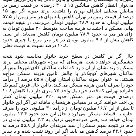
می‌توان انتظار کاهش میانگین ۱۵ تا ۳۰ درصدی در قیمت زمین در
مناطق مختلف اطراف تهران را داشت. برای نمونه اگر تنها ۱۵
درصد از قیمت زمین در تهران کاهش یابد بهای هر متر زمین از ۵۷.۵
میلیون تومان به حدود ۴۸.۹ میلیون تومان می‌رسد. در نتیجه قیمت
نهایی مسکن با احتساب هزینه ساخت متوسط ۳۰ میلیون تومان به
ازای هر متر به حدود ۷۸.۹ میلیون تومان کاهش می‌یابد. این یعنی
کاهش بیش از ۹.۶ میلیون تومان در هر متر مربع یا چیزی حدود
۱۰.۸ درصد نسبت به قیمت فعلی.
حال اگر این کاهش در سطح خرید خانوار محاسبه شود نتیجه
چشمگیری خواهد داشت. هزینه‌ای که مردم شهر‌های مختلف برای
مسکن دارند نشان از آن دارد که اغلب ساکنان کلان‌شهر‌ها بیش از
ساکنان شهر‌های کوچک‌تر با چالش تامین هزینه مسکن مواجه
هستند. به عنوان نمونه ساکنان استان تهران ۵۵.۸ درصد از درآمد
خود را صرف تامین هزینه مسکن می‌کنند. با این حال فرض کنیم یک
خانواده تهرانی که قصد خرید یک واحد ۷۵ متری دارند با کاهش ۱۰.۸
درصدی قیمت هر متر مسکن حدود ۷۲۰ میلیون تومان کمتر
پرداخت خواهند کرد. در مقیاس هزینه‌های ماهانه نیز اگر این خانوار
تا پیش از این ۱۶.۷ میلیون تومان از درآمد ۳۰ میلیونی خود را صرف
اجاره یا اقساط مسکن می‌کردند حال این عدد حدود ۱۳.۴ میلیون
تومان خواهد شد یعنی صرفه‌جویی نزدیک به ۳.۳ میلیون تومان در
ماه. در نتیجه سهم مسکن از سبد هزینه‌ای خانوار از ۵۵.۸ درصد به
حدود ۴۴.۶ درصد کاهش می‌یابد. اگر این روند تثبیت شده و با سایر