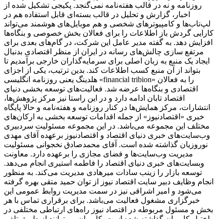
روزنامه و نه در قالب هفته‌نامه نمی‌گنجد. پکیجی تشکیل شده از
اخبار، گزارش و تحلیل در قالب بسته‌ای قابل استفاده هم در
لپ‌تاب‌ها و کامپیوترهای شخصی و هم موبایل‌های هوشمند می‌تواند
کارایی گردش باز اطلاعات را برای فعالان بخش خصوصی و بنگاه‌ها
افزایش دهد. به گفته مدیر عامل این شرکت، در گام‌های بعدی برای
مرتفع سازی چالش‌های رسانه در ایران از منظر اقتصادی بدنبال
ایجاد یک منبع به زبان اصلی برای سرمایه‌گذاران خارجی برآمدیم تا
بتواند از آن منبع کسب اطلاعات کند. بدین ترتیب، یکی از اجزای
هلدینگ یعنی روزنامه انگلیسی «financial tribion» را به فعالان
اقتصادی و بنگاه‌ها عرضه شد. فعالیت‌های توسعه بخشی دنیای
اقتصاد تابان ادامه دارد و در این راستا نیز مرکز پژوهش‌ها،
انتشارات، مرکز همایش‌ها در کنار روزنامه و هفته‌نامه و حالا پایگاه
خبری «اقتصادنیوز» از جمله اقدامات توسعه بخشی به ارکان‌های
مختلف این مجموعه می‌باشد. در این مجموعه مسئولیت سردبیری
وب‌سایت‌های خبری دنیای اقتصاد و اقتصادنیوز برعهده آقای مهدی
نوروزیان گذاشته شده است. آقای محمدصادق نخجوانی مسئولیت
مدیریت وب‌سایت‌ها و فضای مجازی را برعهده دارد. معاونت
وبسایت‌های خبری دنیای اقتصاد را فاطمه استیری انجام می‌دهد.
توسعه بازار را زینب سادات میرهادی مدیریت می‌کند. به منظور
انجام وظایف دبیر سایت اقتصاد نیوز از توان حمید متقی بهره گرفته
می‌شود و امیر اشراقی نیز در سمت مدیریت روابط عمومی این
خبرگزاری مشغول فعالیت می‌باشد. برای برقراری تماس با هر
بخش و مسئول مربوطه در اقتصاد نیوز راه‌های ارتباطی مختلفی در
اختیار کاربران گذاشته شده است. کاربران می‌توانند از طریق تلفن