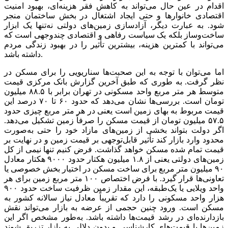
اقدام در عین حال می‌تواند به کاهش فقر هزینه‌ای، بهبود امنیت
اقتصادی خانوار‌ها و حتی ایجاد اشتغال در بخش ساختمان منجر
شود. به عبارت دیگر، آزادسازی زمین‌های دولتی نه‌تنها یک ابزار
ساخت‌وساز بلکه یک سیاست رفاهی و اقتصادی چندوجهی است که
می‌تواند با کمترین هزینه، بیشترین تأثیر را در بهبود زندگی مردم
داشته باشد.
اما می‌توان با توجه به این صحبت‌ها سناریویی را برای مسکن در
نظر گرفت. به طوری که طبق آخرین گزارش بانک مرکزی قیمت
متوسط هر متر مربع واحد مسکونی در تهران برابر با ۸۸.۵ میلیون
تومان است. بررسی‌ها نشان می‌دهد که حدود ۶۰ تا ۷۰ درصد این
قیمت مربوط به بهای زمین است یعنی در هر متر مربع چیزی حدود
۵۷.۵ میلیون تومان از قیمت مسکن را صرفاً زمین تشکیل می‌دهد.
اگر دولت بتواند بخشی از زمین‌های مازاد خود را حتی به‌صورت
محدود وارد بازار کند تأثیر قابل‌توجهی بر قیمت زمین و در نهایت بر
قیمت تمام شده مسکن خواهد گذاشت. فرض کنیم تنها نیمی از کل
زمین‌های دولتی یعنی از ۱.۸ میلیون هکتار حدود ۹۰۰۰ هکتار معادل
۹۰ میلیون متر مربع برای ساخت مسکن در اختیار بخش خصوصی یا
تعاونی‌ها قرار گیرد. با فرض اختصاص ۱۰۰ متر مربع زمین برای هر
واحد ویلایی یا یک‌طبقه، این مقدار زمین ظرفیت ساخت حدود ۹۰۰
هزار واحد مسکونی را دارد که تقریباً معادل نیاز سالانه کشور به
مسکن است. ورود چنین حجمی از عرضه به بازار می‌تواند نقش
بازدارنده‌ای در رشد قیمت‌ها داشته باشد. به‌طور مشخص اگر این
زمین‌ها با قیمت‌های کارشناسی و بدون دلالی به بازار تزریق شوند