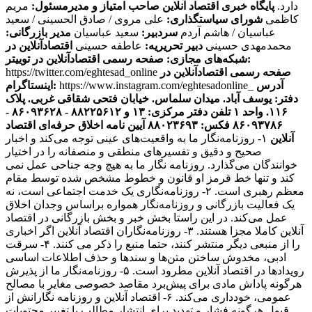
دارد.
پایگاه خبری اقتصاد آنلاین
صاحب امتیاز و مدیرمسئول:
مریم
کاظمی
شورای سیاستگذاری:
علی مروی / صادق الحسینی / سعید
عباسیان / هاشم آردم
سردبیر:
سعید عباسیان
مدیر بازرگانی:
محمدمهدی حسینی
دبیر تحریریه:
عاطفه حسینی
اقتصادآنلاین در
صفحه رسمی اقتصادآنلاین در توییتر:
شبکه‌های مجازی:
صفحه رسمی اقتصادآنلاین در
https://twitter.com/eghtesad_online
آدرس
https://www.instagram.com/eghtesadonline_
اینستاگرام:
دفتر: یوسف آباد. میدان سلماس. خیابان فتحی شقاقی غربی. پلاک
۱۱۶. واحد ۱
تلفن دفتر مرکزی: ۱۳ و ۸۸۲۲۵۶۱۲ - ۸۶۰۹۳۶۲۸ -
۸۶۰۹۳۷۸۶ فکس: ۸۸۰۲۳۶۹۳
آیین نامه اخلاق حرفه‌ای اقتصاد
آنلاین
۱- روزنامه‌نگار ما به واقعیت‌های عینی توجه می‌کند و اخبار
صحیح و دقیق و تفسیرهای منطقی و منصفانه را در اختیار
خوانندگان می‌گذارد. روزنامه نگار ما به هیچ وجه جناحی عمل نمی
کند و تنها خط قرمز او قانون و خطوط مشخص شده توسط مقام
معظم رهبری است. ۲- روزنامه‌نگاری یک خدمت اجتماعی است، نه
یک فعالیت بازرگانی و روزنامه‌نگار همواره براساس وجدان اخلاق
عمل می‌کند. در این راستا بخش خبر و بخش بازرگانی در اقتصاد
آنلاین کاملا مجزا هستند. ۳- روزنامه‌نگاران اقتصاد آنلاین اگر اخباری
را از منبعی دیگر منتشر کنند، حتما منبع را ذکر می کنند. ۴- سرقت
ادبی، مخدوش ساختن متن‌ها و سندها و حذف اطلاعات اساسی
رویدادها در اقتصاد آنلاین مطرود است. ۵- روزنامه‌نگار ما از پذیرش
هرگونه پاداش مادی برای پیش‌برد مقاصد خصوصی مغایر با مصالح
عمومی، خودداری می‌کند. ۶- اقتصاد آنلاین و روزنامه نگارانش از
قبول هرگونه فشار و تهدید برای انتشار مطالب یا تغییر محتویات