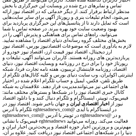
تماس و نمابرهای درج شده در وبسایت این خبرگزاری با بخش
مدنظر ارتباط برقرار کنند. از دیگر خدماتی که در اقتصاد نیوز ارائه
می‌شود، انجام تبلیغات بنری و رپورتاژ آگهی برای سایر سایت‌هایی
است که تمایل دارند تا از پتانسیل‌های این خبرگزاری پربازدید برای
بهبود وضعیت سایت خود بهره ببرند. در صفحه تماس با شما
می‌توانید، راه‌های تماس برای هماهنگی و پذیرش آگهی را در
بخش‌های مختلف گروه رسانه‌ای دنیای اقتصاد را مشاهده نمایید.
لازم به یادآوری است که موضوعات اقتصادنیوز بورس، اقتصاد نیوز
ارز دیجیتال، اقتصاد نیوز قیمت ارز، اقتصاد نیوز خودرو از
پربازدیدترین های روزانه هستند. کاربران می‌توانند آگهی، تبلیغات و
رپورتاژ خود را برای درج در روزنامه و وبسایت اقتصاد نیوز، دنیای
اقتصاد، روزنامه فایننشال تریبیون، هفته نامه تجارت فردا، شبکه
اینترنتی اکوایران، وب سایت دنیای بورس و کلیه کانال‌های تلگرام از
طریق تلفن، فکس، ایمیل و حساب تلگرام اعلام شده در اختیار
مدیریت قرار دهند. علاقمندان به شبکه‎‌های اجتماعی نیز می‌توانند
کانال خبری اقتصاد نیوز را در شبکه‌ها و بسترهای مختلف مانند:
فیس‌بوک، توییتر، اینستاگرام و تلگرام دنبال کنند و با دانلود اقتصاد
نیوز از
اخبار اقتصادی ایران
و جهان باخبر شوند. اقتصاد نیوز در
تلگرام با آدرس eghtesadnews_com@ در اینستاگرام با آیدی
eghtesadnews_com@ در توییتر با آدرس eghtesadnews@ و در
فیس‌بوک با نشانی eghtesadnews فعالیت می‌کند. روزانه می‌توانید
مهم‌ترین و بروزترین اخبار حوزه اقتصاد و پربحث‌ترین اخبار ایران و
دنیا را در شبکه‌های اجتماعی اقتصاد نیوز دریافت کنید. علاوه بر آن،