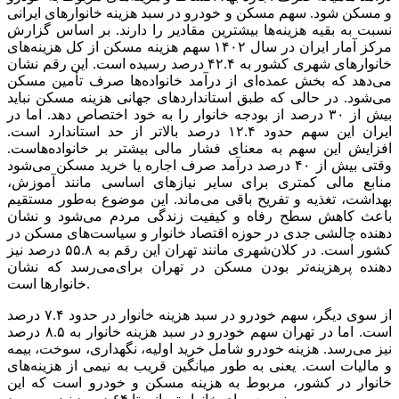
و مسکن شود. سهم مسکن و خودرو در سبد هزینه خانوار‌های ایرانی
نسبت به بقیه هزینه‌ها بیشترین مقادیر را دارند. بر اساس گزارش
مرکز آمار ایران در سال ۱۴۰۲ سهم هزینه مسکن از کل هزینه‌های
خانوار‌های شهری کشور به ۴۲.۴ درصد رسیده است. این رقم نشان
می‌دهد که بخش عمده‌ای از درآمد خانواده‌ها صرف تأمین مسکن
می‌شود. در حالی که طبق استاندارد‌های جهانی هزینه مسکن نباید
بیش از ۳۰ درصد از بودجه خانوار را به خود اختصاص دهد. اما در
ایران این سهم حدود ۱۲.۴ درصد بالاتر از حد استاندارد است.
افزایش این سهم به معنای فشار مالی بیشتر بر خانواده‌هاست.
وقتی بیش از ۴۰ درصد درآمد صرف اجاره یا خرید مسکن می‌شود
منابع مالی کمتری برای سایر نیاز‌های اساسی مانند آموزش،
بهداشت، تغذیه و تفریح باقی می‌ماند. این موضوع به‌طور مستقیم
باعث کاهش سطح رفاه و کیفیت زندگی مردم می‌شود و نشان
دهنده چالشی جدی در حوزه اقتصاد خانوار و سیاست‌های مسکن در
کشور است. در کلان‌شهری مانند تهران این رقم به ۵۵.۸ درصد نیز
می‌رسد که نشان‎‌دهنده پرهزینه‌تر بودن مسکن در تهران برای
خانوار‌ها است.
از سوی دیگر، سهم خودرو در سبد هزینه خانوار در حدود ۷.۴ درصد
است. اما در تهران سهم خودرو در سبد هزینه خانوار به ۸.۵ درصد
نیز می‌رسد. هزینه خودرو شامل خرید اولیه، نگهداری، سوخت، بیمه
و مالیات است. یعنی به طور میانگین قریب به نیمی از هزینه‌های
خانوار در کشور، مربوط به هزینه مسکن و خودرو است که این