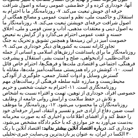
آنها، خودداری کرده و از خط‌مشی عمومی رسانه و اصول شرافت
حرفه ای خویش تبعیت می‌کند. ۷- روزنامه‌نگار ما با احترام به
استقلال و حاکمیت ملی، نظم و امنیت عمومی و مصالح همگانی از
اصول شرافت حرفه‌ای خویشتن تبعیت می‌کند. ۸- روزنامه‌نگار ما
به اصول دینی و معتقدات مذهبی، آداب و سنن قومی و ملی، اخلاق
حسنه و عفت عمومی احترام می‌گذارد و از گرایش به تبعیض
خصومت آمیز در این زمینه‌ها و همچنین تشویق و تحریک به جنگ
تجاوزکارانه نسبت به کشورهای دیگر خودداری می‌کند. ۹-
روزنامه‌نگار ما برای پاسداشت ارزش‌های اسلامی و انسانی از جمله
عدالت‌طلبی، آزادیخواهی، صلح و امنیت بشر، استقلال و پیشرفت
فرهنگی، اجتماعی و اقتصادی ملت‌ها و فرهنگ‌ها، احترام خاص قائل
است. ۱۰- کوشش در راه همزیستی مسالمت‌آمیز ملت‌ها، مقابله با
گسترش وسایل و ادوات کشتار جمعی، جلوگیری از آلودگی
محیط‌زیست و مبارزه علیه سلطه فرهنگی از رسالت‌های مهم
روزنامه‌نگاری است. ۱۱- احترام به حیثیت شخصی و حریم
خصوصی افراد، خودداری از توهین، تهمت و افتراء نسبت به اشخاص
و تلاش در حفظ سلامت و آرامش روانی جامعه از وظایف
روزنامه‌نگاران ما محسوب می‌شود. ۱۲- روزنامه‌نگار ما موظف
است ضمن دفاع از آزادی خبر و تفسیر و انتقاد، اسرار حرفه‌ای خود
را حفظ کند و از افشای اطلاعات و اخباری که به صورت محرمانه
به‌دست می‌آورد به جز مواردی که با حکم دادگاه مشخص می‌شود،
خودداری کند.
درباره اقتصاد آنلاین بیشتر بدانید:
اقتصاد آنلاین با رنک
۳۰ الکسا در ایران، به عنوان پر بازدیدترین وب‌سایت خبری-تحلیلی