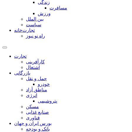
زندگی
مسافرت
ورزش
بین الملل
سیاست
تجارت‌خانه
راه نو نیوز
تجارت
کارآفرینی
اشتغال
بازرگانی
حمل و نقل
خودرو
مناطق آزاد
انرژی
پتروشیمی
مسکن
صنایع غذایی
فناوری
بورس ایران و جهان
بانک و بودجه