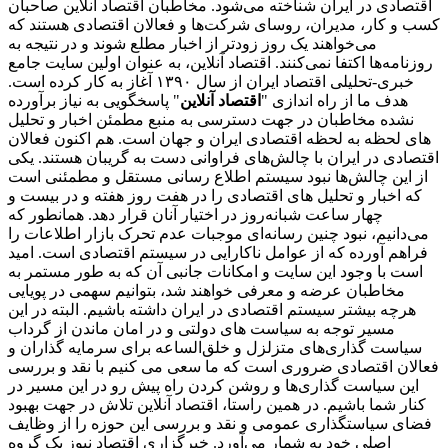
اقتصادی در ایران شناخته می‌شود. مخاطبان اقتصاد آنلاین صاحبان
کسب و کار، مدیران، روسای شرکت‌ها و فعالان اقتصادی هستند که
می‌خواهند یک روز زودتر از اخبار مطلع شوند و در نتیجه به
روزنامه‌ها اکتفا نمی‌کنند. اقتصاد آنلاین، به عنوان اولین سایت جامع
خبری-تحلیلی اقتصاد ایران از سال ۱۳۹۰ آغاز به کار کرده است.
هدف ما از راه اندازی "
اقتصاد آنلاین
" پاسخگویی به نیاز برآورده
نشده مخاطبان در جهت دسترسی به منبع مطمئن اخبار و تحلیل
های لحظه به لحظه اقتصادی ایران و جهان است. هم اکنون فعالان
اقتصادی در ایران با چالش‌های فراوانی دست به گریبان هستند. یکی
از این چالش‌ها نبود سیستم اطلاع رسانی مستقل و مطمئنی است
که اخبار و تحلیل های اقتصادی را در هفت روز هفته و در بیست و
چهار ساعت شبانه‌روز در اختیار آنان قرار دهد. همانطور که
می‌دانیم، نبود چنین رسانه‌ای موجبات عدم تحرک بازار اطلاعات را
فراهم آورده که از عوامل ناکارایی در سیستم اقتصادی است. امید
است با وجود این سایت و امکانات جانبی آن که به طور مستمر به
مخاطبان عرضه و معرفی خواهند شد، بتوانیم سهمی در پویایی
هرچه بیشتر سیستم اقتصادی در ایران داشته باشیم. البته در این
مسیر توجه به سیاست های دولتی و در امان ماندن از گرداب
سیاست گذاری‌های متزلزل و خلق‌الساعه برای سرمایه گذاران و
فعالان اقتصادی ضروری است که ما سعی می کنیم با نقد و بررسی
این سیاست گذاری‌ها و روشن کردن راه پیش رو در این مسیر در
کنار شما باشیم. در همین راستا، اقتصاد آنلاین تلاش در جهت بهبود
فضای سیاستگذاری عمومی و نقد و بررسی این حوزه را از وظایف
اصلی خود به شمار می‌آورد. خبرگزاری اقتصاد نیوز یک گروه