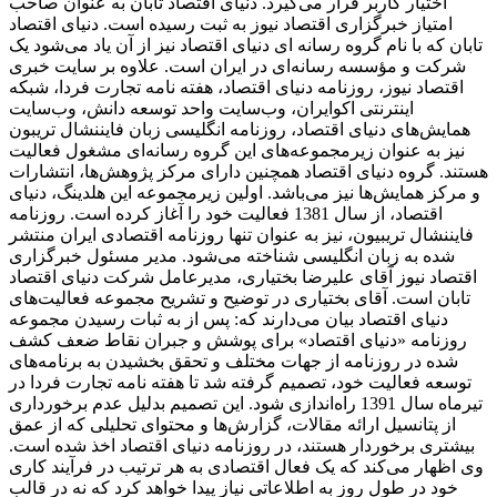
اختیار کاربر قرار می‌گیرد. دنیای اقتصاد تابان به عنوان صاحب
امتیاز خبرگزاری اقتصاد نیوز به ثبت رسیده است. دنیای اقتصاد
تابان که با نام گروه رسانه ای دنیای اقتصاد نیز از آن یاد می‌شود یک
شرکت و مؤسسه رسانه‌ای در ایران است. علاوه بر سایت خبری
اقتصاد نیوز، روزنامه دنیای اقتصاد، هفته ‌نامه تجارت فردا، شبکه
اینترنتی اکوایران، وب‌سایت واحد توسعه دانش، وب‌سایت
همایش‌های دنیای اقتصاد، روزنامه انگلیسی ‌زبان فایننشال تریبون
نیز به عنوان زیرمجموعه‌های این گروه رسانه‌ای مشغول فعالیت
هستند. گروه دنیای اقتصاد همچنین دارای مرکز پژوهش‌ها، انتشارات
و مرکز همایش‌ها نیز می‌باشد. اولین زیرمجموعه این هلدینگ، دنیای
اقتصاد، از سال 1381 فعالیت خود را آغاز کرده است. روزنامه
فایننشال تریبیون، نیز به عنوان تنها روزنامه اقتصادی ایران منتشر
شده به زبان انگلیسی شناخته می‌شود. مدیر مسئول خبرگزاری
اقتصاد نیوز آقای علیرضا بختیاری، مدیرعامل شرکت دنیای اقتصاد
تابان است. آقای بختیاری در توضیح و تشریح مجموعه فعالیت‌های
دنیای اقتصاد بیان می‌دارند که: پس از به ثبات رسیدن مجموعه
روزنامه «دنیای اقتصاد» برای پوشش و جبران نقاط ضعف کشف
شده در روزنامه از جهات مختلف و تحقق بخشیدن به برنامه‌های
توسعه فعالیت خود، تصمیم گرفته شد تا هفته نامه تجارت فردا در
تیرماه سال 1391 راه‌اندازی شود. این تصمیم بدلیل عدم برخورداری
از پتانسیل ارائه مقالات، گزارش‌ها و محتوای تحلیلی که از عمق
بیشتری برخوردار هستند، در روزنامه دنیای اقتصاد اخذ شده است.
وی اظهار می‌کند که یک فعال اقتصادی به هر ترتیب در فرآیند کاری
خود در طول روز به اطلاعاتی نیاز پیدا خواهد کرد که نه در قالب