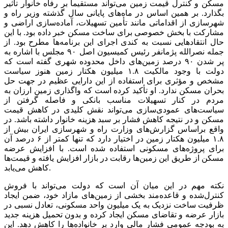
مسکن و کنترل قیمت زمین می‌تواند مستقیما بر رفاه خانوار تأثیر
بگذارد. بر همین اساس در ماه‌های پایانی سال گذشته وزیر راه و
شهرسازی از اقداماتی مانند تأمین تسهیلات، آماده‌سازی اراضی و
مشارکت با بخش خصوصی برای ساخت مسکن خبر داده بود. با این
حال انتقاد‌هایی نسبت به کندی اجرای این برنامه‌ها مطرح بود. از
جمله نصرالله پژمانفر رئیس کمیسیون اصل ۹۰ مجلس با اشاره به
پر شدن ۹۰ درصد زمین‌های داخل محدوده شهری گفته است که
دولت با وجود مالکیت ۱.۸ میلیون هکتار زمین هنوز سیاست
مشخص و مؤثری برای استفاده از این دارایی عظیم در جهت حل
بحران مسکن ندارد. او تأکید کرده است که واگذاری زمین ارزان به
مردم در کنار تسهیلات مناسب بانکی و فاصله گرفتن از
سیاست‌های عمودی‌سازی می‌تواند نقش کلیدی در کاهش قیمت
مسکن و در نتیجه کاهش فشار بر سبد هزینه خانوار داشته باشد. در
واقع براساس گزارش‌های وزارت راه و شهرسازی ایران بیش از
۱.۸ میلیون هکتار زمین در اختیار دارد که تنها کمتر از ۶ درصد آن
برای پروژه‌های مسکونی استفاده شده است. با افزایش عرضه
مسکن از طریق این زمین‌ها رقابت در بازار افزایش یافته و قیمت‌ها
کاهش می‌یابد.
نکته مهم در این میان آن است که دولت می‌تواند با فروش
کنترل‌شده و قاعده‌مند بخشی از زمین‌های مازاد خود، ضمن ایجاد
ظرفیت ساخت نزدیک به یک میلیون واحد مسکونی، تعادل نسبی در
بازار عرضه و تقاضای مسکن ایجاد کرده و بدون تحمیل هزینه جدید
به بودجه عمومی فشار مالی وارد بر خانواده‌ها را کاهش دهد. این