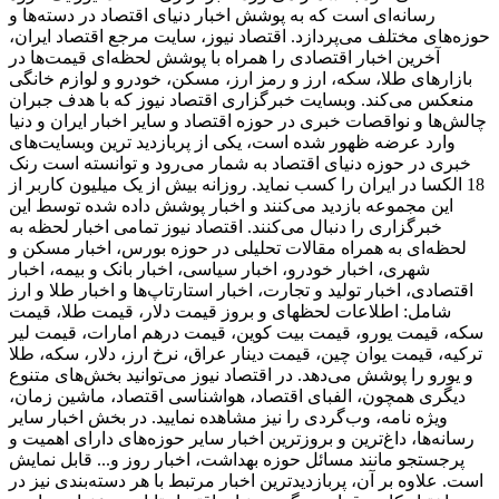
رسانه‌ای است که به پوشش اخبار دنیای اقتصاد در دسته‌ها و
حوزه‌های مختلف می‌پردازد. اقتصاد نیوز، سایت مرجع اقتصاد ایران،
آخرین اخبار اقتصادی را همراه با پوشش لحظه‌ای قیمت‌ها در
بازارهای طلا، سکه، ارز و رمز ارز، مسکن، خودرو و لوازم خانگی
منعکس می‌کند. وبسایت خبرگزاری اقتصاد نیوز که با هدف جبران
چالش‌ها و نواقصات خبری در حوزه اقتصاد و سایر اخبار ایران و دنیا
وارد عرضه ظهور شده است، یکی از پربازدید ترین وبسایت‌های
خبری در حوزه دنیای اقتصاد به شمار می‌رود و توانسته است رنک
18 الکسا در ایران را کسب نماید. روزانه بیش از یک میلیون کاربر از
این مجموعه بازدید می‌کنند و اخبار پوشش داده شده توسط این
خبرگزاری را دنبال می‌کنند. اقتصاد نیوز تمامی اخبار لحظه به
لحظه‌ای به همراه مقالات تحلیلی در حوزه بورس، اخبار مسکن و
شهری، اخبار خودرو، اخبار سیاسی، اخبار بانک و بیمه، اخبار
اقتصادی، اخبار تولید و تجارت، اخبار استارتاپ‌ها و اخبار طلا و ارز
شامل: اطلاعات لحظهای و بروز قیمت دلار، قیمت طلا، قیمت
سکه، قیمت یورو، قیمت بیت کوین، قیمت درهم امارات، قیمت لیر
ترکیه، قیمت یوان چین، قیمت دینار عراق، نرخ ارز، دلار، سکه، طلا
و یورو را پوشش می‌دهد. در اقتصاد نیوز می‌توانید بخش‌های متنوع
دیگری همچون، الفبای اقتصاد، هواشناسی اقتصاد، ماشین زمان،
ویژه نامه، وب‌گردی را نیز مشاهده نمایید. در بخش اخبار سایر
رسانه‌ها، داغ‌ترین و بروزترین اخبار سایر حوزه‌های دارای اهمیت و
پرجستجو مانند مسائل حوزه بهداشت، اخبار روز و... قابل نمایش
است. علاوه بر آن، پربازدیدترین اخبار مرتبط با هر دسته‌بندی نیز در