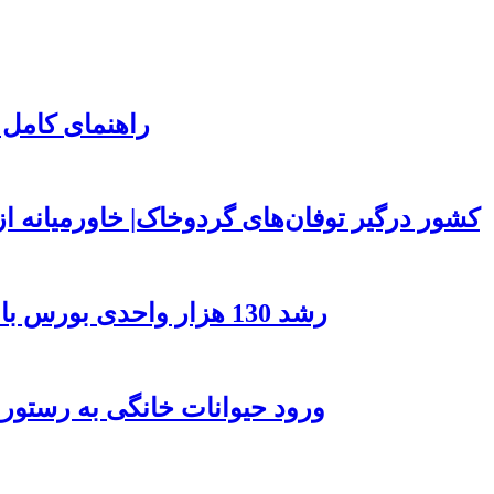
راهنمای کامل 
۱۵۰ کشور درگیر توفان‌های گردوخاک| خاورمیانه
رشد 130 هزار واحدی بورس با ورود 6 همت پول حقیقی/ صف خرید 700 نماد
ورود حیوانات خانگی به رستور