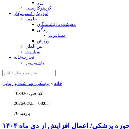
ارز
کریپتوکارنسی
آموزش کسب‌وکار
جامعه
معیشت بازنشستگان
زندگی
مسافرت
ورزش
بین الملل
سیاست
تجارت‌خانه
راه نو نیوز
خانه
»
پزشکی، بهداشت و زیبایی
کد خبر: 103920
2026/02/23 - 08:08
70 بازدید
وزه پزشکی/ اعمال افزایش از دی ماه ۱۴۰۴