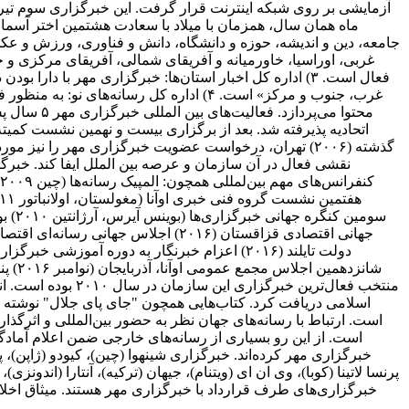
غربی، اوراسیا، خاورمیانه و آفریقای شمالی، آفریقای مرکزی و ج
غرب، جنوب و مرکز» است. ۴) اداره کل رسا
گذشته (۲۰۰۶) تهران، درخواست عضویت خبرگزاری مهر را نی
اسلامی دریافت کرد. کتاب‌هایی همچون "جای پای جلال" نوشته 
است. از این رو بسیاری از رسانه‌های خارجی ضمن اعلام آمادگی 
خبرگزاری مهر کرده‌اند. خبرگزاری شینهوا (چین)، کیودو (ژاپن)، پ
پرنسا لاتینا (کوبا)، وی ان ای (ویتنام)، جیهان (ترکیه)، آنتارا (اندونزی
خبرگزاری‌های طرف قرارداد با خبرگزاری مهر هستند. میثاق اخلاق 