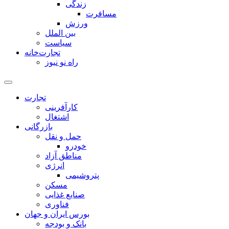
زندگی
مسافرت
ورزش
بین الملل
سیاست
تجارت‌خانه
راه نو نیوز
تجارت
کارآفرینی
اشتغال
بازرگانی
حمل و نقل
خودرو
مناطق آزاد
انرژی
پتروشیمی
مسکن
صنایع غذایی
فناوری
بورس ایران و جهان
بانک و بودجه