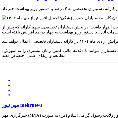
لامت اظهار داشت: در بخش دستیاران تخصصی، سهم کارانه که پیش از
تیاران بتوانند با دغدغه مالی کمتر، زمان بیشتری را به آموزش،
مطالعه و ارتقای علمی اختصاص دهند.
مهر نیوز mehrnews
خبرگزاری مهر (MNA) از هجدهم اسفندماه سال ۸۱ فعالیت آزمایشی خود را آغاز کرده و پس از آن در ۲۹ اردیبهشت ماه سال ۸۲. متقارن با ۱۷ ربیع‌الاول، سالروز ولادت رسول گرامی اسلام (ص) به صورت