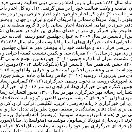
ماه همان سال، همزمان با میلاد با سعادت هش
جامعه، دین و اندیشه، حوزه و دانشگاه، دانش و فناوری، ورزش و عکس» است. ۲) اداره کل اخ
نوبی، اروپا، آمریکای شمالی و آمریکای لاتین و ایران در جهان» و بخ
فعال است. ۳) اداره کل اخبار استان‌ها: خبر
نه‌های نو: به منظور فعالیت مؤثر خبرگزاری مهر در فضای مجازی این اداره در بخ
محتوا می‌پردازد. فعالیت‌های بین المللی خبرگزاری مهر ۵ سال پس از تأسیس
ز مورد بررسی قرار دادند و موافقت خود را با پیوستن مهر به عنوان چهلم
نقشی فعال در آن سازمان و عرصه بین الملل ایفا کند. خبرگزاری مهر در سال ۹
منتخب فعال‌ترین خبرگزاری این سازمان در سال 
مهدی قزلی، "حرفه‌ای " نوشته مرتضی قاضی و "واژه نامه اصطلاحات م
است. ارتباط با رسانه‌های جهان نظر به حضور بین‌المللی و اثرگذاری، این خبرگزاری ۶ ز
برای ایجاد دفاتر نمایندگی در منطقه مورد نظر برای تبادل اخبار و ا
ی تی آی (هند)، تاس (روسیه)، اسپوتنیک (روسیه)، افه (اسپانیا)، برنام
)، ترند (آذربایجان)، نیوزیانا (زیمبابوه)، مونتسامه (مغولستان)، سانا (سو
حرفه‌ای خبرگزاری مهر خود را متعهد به رعایت میثاق اخلاق حرفه‌ای خب
تبلیغات اسلامی مدیر عامل و م