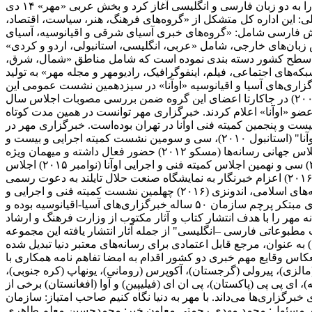
آزمایشی بر روی شبکه اینترنت قرار گرفت. این خبرگزاری سوم تیرماه سال ۱۳۸۲ همزمان با روز اطلاع رسانی دینی فعالیت رسمی خود را به دو زبان فارسی و انگلیسی آغاز کرد و بخش عربی «مهر» ۱۴ دی
تمین اختر آسمان امامت و ولایت فعالیت خود را در پیش گرفت. ۱) اداره کل اخبار داخلی: این اداره کل متشکل از «گروه‌های فرهنگ، هنر، سیاست، اقتصاد،
بار خارجی: اداره اخبار خارجی مهر در دو بخش فارسی شامل: «گروه‌های خبری آسیای شرقی و اقیانوسیه، آسیای
ش زبان‌های خارجی، شامل «عربی، انگلیسی، استانبولی، اردو و کردی»
گزاری مهر با دارا بودن دفتر خبری در تمامی استان‌ها، اخبار استانی را در ۵ گروه منطقه‌ای در سطح کشور دسته بندی نموده است که شامل مناطق «شمال، شرق،
ش‌های «شبکه‌های اجتماعی، فیلم، اینفوگرافیک، رادیومهر و مجله مهر» به تولید
 در سال ۲۰۰۷ به عنوان چهلمین عضو رسمی اتحادیه خبرگزاری‌های آسیا و اقیانوسیه «اوآنا» در سیزدهمین نشست عمومی این
اتحادیه پذیرفته شد. بعد از برگزاری بیست و نهمین نشست کمیته اجرایی اتحادیه خبرگزاری‌های آسیا و اقیانوسیه آذر ماه سال ۱۳۸۶ (۲۰۰۷) در جاکارتا اعضای این گروه ضمن بررسی مصوبات اجلاس سال
ین عضو «اوآنا» اعلام کردند. خبرگزاری مهر توانست در همین مدت کوتاه
۲۰۰ میزبان سی و یکمین نشست کمیته اجرایی و بیست و پنجمین کمیته فنی اوآنا در تهران بوده‌است. خبرگزاری مهر در
کنفرانس‌های مهم بین‌لمللی همچون: المپیک رسانه‌ها (چین ۲۰۰۹)، نشست سران اوآنا (کره جنوبی ۲۰۱۰)، چهاردهمین مجمع عمومی "اوآنا" (استانبول ۲۰۱۰)، سی و سومین نشست کمیته اجرایی و بیست و
هفتمین نشست گروه فنی خبری اوآنا (مغولستان، اولانباتور ۲۰۱۱)، جشن پنجاهمین سال تأسیس اوآنا (بانکوک، تایلند ۲۰۱۲) دومین اجلاس جهانی رسانه‌ها (مسکو ۲۰۱۲) حضور فعال داشته و میهمان ویژه
سومین کنگره جهانی خبرگزاری‌ها (بوینس آیرس، آرژانتین ۲۰۱۰) بوده است. سی و هشتمین اجلاس کمیته فنی و اجرایی اوآنا (فوریه ۲۰۱۵) سی و نهمین اجلاس کمیته فنی و اجرایی اوآنا (نوامبر ۲۰۱۵) اجلاس
جهانی اقتصادی قزاقستان (۲۰۱۶) اجلاس جهانی رسانه‌ای اقتصادی سن پترزبورگ، روسیه (۲۰۱۶) اجلاس رسانه‌ای جاده ابریشم چین (۲۰۱۶) اعزام خبرنگار به نمایشگاه صنعت حلال تایلند به دعوت رسمی
دولت تایلند (۲۰۱۶) اعزام خبرنگار به دوره آموزشی خبرگزاری اسپوتنیک روسیه به دعوت رسمی خبرگزاری (۲۰۱۶) کنفرانس رسانه‌های اسلامی، اندونزی (۲۰۱۶) چهلمین نشست کمیته فنی و اجرایی و
شانزدهمین اجلاس مجمع عمومی اوآنا، آذربایجان (نوامبر ۲۰۱۶) پنجمین کنگره جهانی خبرگزاری‌ها، آذربایجان (نوامبر ۲۰۱۶) این خبرگزاری مبتکر پرچم سازمان ۵۰ ساله خبرگزاری‌های آسیا-اقیانوسیه بوده و
۲۰۱۰ بوده است. انتشارات رسانه مهر خبرگزاری مهر در سال ۱۳۹۰ مجوز انتشارات رسانه مهر را با هدف انتشار کتاب و آثار مکتوب از وزارت فرهنگ و ارشاد
طبوعاتی فارسی –انگلیسی" از جمله آثار انتشار یافته این مجموعه
بانه (فارسی، عربی، انگلیسی، ترکی، اردو، کردی) به عنوان، مرجع قابل اعتمادی برای رسانه‌های معتبر دنیا تبدیل شده
نعکاس وقایع مهم خبری دو کشور اقدام به امضا تفاهم نامه همکاری با
ا (مالزی)، پیرولی (گرجستان)، آکوپرس (رومانی)، یونهاپ (کره جنوبی)،
ریه)، ای پی پی (پاکستان)، پی ان ای (فیلیپین) و آوا (افغانستان) برخی از
رگزاری‌ها می‌داند. با مهر به دنیا نگاه کنیم صاحب امتیاز: سازمان
دیر مسئول: محمد مهدی رحمتی معاون خبر: محمدحسین معلم طاهری