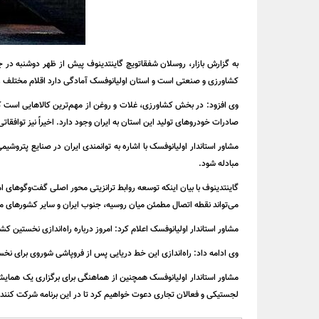
به گزارش بازار، روسلان شفقاتویچ گاینتدینوف پیش از ظهر دوشنبه در 
کشاورزی و صنعتی است و استان اولیانوفسک آمادگی دارد اقلام مختلف را از
وی افزود: در بخش کشاورزی، غلات و روغن از مهم‌ترین کالاهایی است که
صادرات خودروهای تولید این استان به ایران وجود دارد. اخیراً نیز توافق
مشاور استاندار اولیانوفسک با اشاره به توانمندی ایران در صنایع پترو
مبادله شود.
گاینتدینوف با بیان اینکه توسعه روابط ترانزیتی محور اصلی گفت‌وگوهای 
می‌تواند نقطه اتصال مطمئن میان روسیه، جنوب ایران و سایر کشورهای م
مشاور استاندار اولیانوفسک اعلام کرد: امروز درباره راه‌اندازی نخستین ک
وی ادامه داد: راه‌اندازی این خط دریایی پس از فروپاشی شوروی برای نخس
مشاور استاندار اولیانوفسک همچنین از هماهنگی برای برگزاری یک همایش 
لجستیکی و فعالان تجاری دعوت خواهیم کرد تا در این برنامه شرکت کنند. 