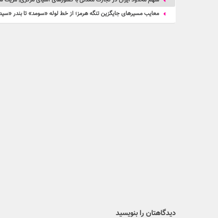
سهم محدود ایران در تجارت معدنی با کشورهای آسیای مرکزی| مزیت ها
معایب مسیرهای جایگزین تنگه هرمز؛ از خط لوله «سومد» تا بندر «سی
دیدگاهتان را بنویسید