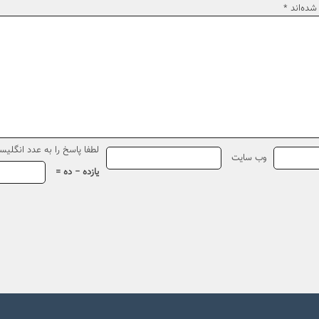
شده‌اند
*
لطفا پاسخ را به عدد انگلیسی
وب‌ سایت
یازده − ده =