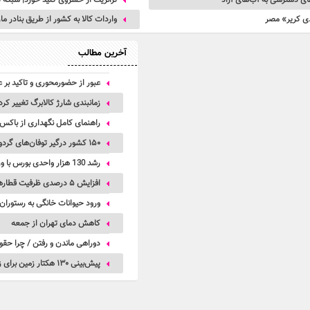
ی دسترسی به آب‌های آزاد
ترانزیت از خسروی کلید خورد| شبکه ت
دی کریر» مصر
واردات کالا به کشور از طریق بنادر مازندران ۶۸ درصد اف
آخرین مطالب
عبور از حضورمحوری و تاکید بر ع
زمانبندی شارژ کالابرگ تغییر کرد
راهنمای کامل نگهداری از باکس
۱۵۰ کشور درگیر توفان‌های گردوخاک| خاورمیانه از کانون‌های اصلی این بحران جهانی است
رشد 130 هزار واحدی بورس با ورود 6 همت پول حقیقی/ صف خرید 700 نماد
افزایش ۵ درصدی ظرفیت قطارهای اربعین
ورود حیوانات خانگی به رستوران
کاهش دمای تهران از جمعه
دوراهی ماندن و رفتن / چرا حقو
پیش‌بینی ۱۳۰ هکتار زمین برای زیرساخت‌های خدماتی راه‌آهن چابهار – زاهدان