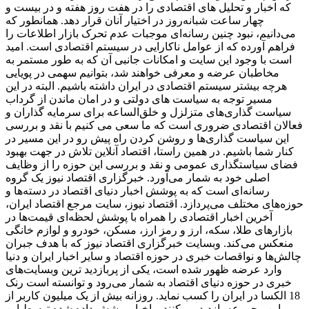
که اخبار و تحلیل های اقتصادی را در هفت روز هفته و در بیست و
چهار ساعت شبانه‌روز در اختیار آنان قرار دهد. همانطور که
می‌دانیم، نبود چنین رسانه‌ای موجبات عدم تحرک بازار اطلاعات را
فراهم آورده که از عوامل ناکارایی در سیستم اقتصادی است. امید
است با وجود این سایت و امکانات جانبی آن که به طور مستمر به
مخاطبان عرضه و معرفی خواهند شد، بتوانیم سهمی در پویایی
هرچه بیشتر سیستم اقتصادی در ایران داشته باشیم. البته در این
مسیر توجه به سیاست های دولتی و در امان ماندن از گرداب
سیاست گذاری‌های متزلزل و خلق‌الساعه برای سرمایه گذاران و
فعالان اقتصادی ضروری است که ما سعی می کنیم با نقد و بررسی
این سیاست گذاری‌ها و روشن کردن راه پیش رو در این مسیر در
کنار شما باشیم. در همین راستا، اقتصاد آنلاین تلاش در جهت بهبود
فضای سیاستگذاری عمومی و نقد و بررسی این حوزه را از وظایف
اصلی خود به شمار می‌آورد. خبرگزاری اقتصاد نیوز یک گروه
رسانه‌ای است که به پوشش اخبار دنیای اقتصاد در دسته‌ها و
حوزه‌های مختلف می‌پردازد. اقتصاد نیوز، سایت مرجع اقتصاد ایران،
آخرین اخبار اقتصادی را همراه با پوشش لحظه‌ای قیمت‌ها در
بازارهای طلا، سکه، ارز و رمز ارز، مسکن، خودرو و لوازم خانگی
منعکس می‌کند. وبسایت خبرگزاری اقتصاد نیوز که با هدف جبران
چالش‌ها و نواقصات خبری در حوزه اقتصاد و سایر اخبار ایران و دنیا
وارد عرضه ظهور شده است، یکی از پربازدید ترین وبسایت‌های
خبری در حوزه دنیای اقتصاد به شمار می‌رود و توانسته است رنک
18 الکسا در ایران را کسب نماید. روزانه بیش از یک میلیون کاربر از
این مجموعه بازدید می‌کنند و اخبار پوشش داده شده توسط این