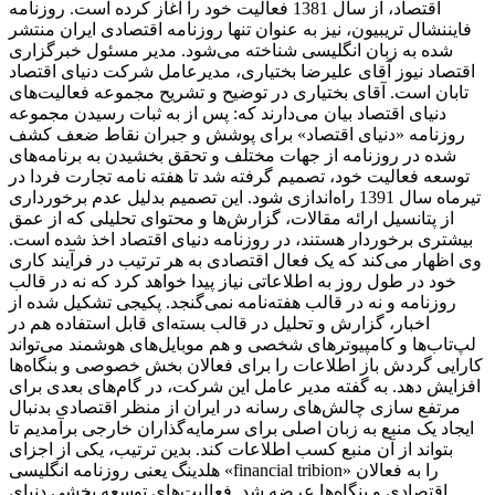
اقتصاد، از سال 1381 فعالیت خود را آغاز کرده است. روزنامه
فایننشال تریبیون، نیز به عنوان تنها روزنامه اقتصادی ایران منتشر
شده به زبان انگلیسی شناخته می‌شود. مدیر مسئول خبرگزاری
اقتصاد نیوز آقای علیرضا بختیاری، مدیرعامل شرکت دنیای اقتصاد
تابان است. آقای بختیاری در توضیح و تشریح مجموعه فعالیت‌های
دنیای اقتصاد بیان می‌دارند که: پس از به ثبات رسیدن مجموعه
روزنامه «دنیای اقتصاد» برای پوشش و جبران نقاط ضعف کشف
شده در روزنامه از جهات مختلف و تحقق بخشیدن به برنامه‌های
توسعه فعالیت خود، تصمیم گرفته شد تا هفته نامه تجارت فردا در
تیرماه سال 1391 راه‌اندازی شود. این تصمیم بدلیل عدم برخورداری
از پتانسیل ارائه مقالات، گزارش‌ها و محتوای تحلیلی که از عمق
بیشتری برخوردار هستند، در روزنامه دنیای اقتصاد اخذ شده است.
وی اظهار می‌کند که یک فعال اقتصادی به هر ترتیب در فرآیند کاری
خود در طول روز به اطلاعاتی نیاز پیدا خواهد کرد که نه در قالب
روزنامه و نه در قالب هفته‌نامه نمی‌گنجد. پکیجی تشکیل شده از
اخبار، گزارش و تحلیل در قالب بسته‌ای قابل استفاده هم در
لپ‌تاب‌ها و کامپیوترهای شخصی و هم موبایل‌های هوشمند می‌تواند
کارایی گردش باز اطلاعات را برای فعالان بخش خصوصی و بنگاه‌ها
افزایش دهد. به گفته مدیر عامل این شرکت، در گام‌های بعدی برای
مرتفع سازی چالش‌های رسانه در ایران از منظر اقتصادی بدنبال
ایجاد یک منبع به زبان اصلی برای سرمایه‌گذاران خارجی برآمدیم تا
بتواند از آن منبع کسب اطلاعات کند. بدین ترتیب، یکی از اجزای
هلدینگ یعنی روزنامه انگلیسی «financial tribion» را به فعالان
اقتصادی و بنگاه‌ها عرضه شد. فعالیت‌های توسعه بخشی دنیای