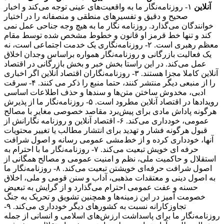
آنلاین
۱- روزنامه‌نگار ما به واقعیت‌های عینی توجه می‌کند و اخبار
صحیح و دقیق و تفسیرهای منطقی و منصفانه را در اختیار
خوانندگان می‌گذارد. روزنامه نگار ما به هیچ وجه جناحی عمل نمی
کند و تنها خط قرمز او قانون و خطوط مشخص شده توسط مقام
معظم رهبری است. ۲- روزنامه‌نگاری یک خدمت اجتماعی است، نه
یک فعالیت بازرگانی و روزنامه‌نگار همواره براساس وجدان اخلاق
عمل می‌کند. در این راستا بخش خبر و بخش بازرگانی در اقتصاد
آنلاین کاملا مجزا هستند. ۳- روزنامه‌نگاران اقتصاد آنلاین اگر اخباری
را از منبعی دیگر منتشر کنند، حتما منبع را ذکر می کنند. ۴- سرقت
ادبی، مخدوش ساختن متن‌ها و سندها و حذف اطلاعات اساسی
رویدادها در اقتصاد آنلاین مطرود است. ۵- روزنامه‌نگار ما از پذیرش
هرگونه پاداش مادی برای پیش‌برد مقاصد خصوصی مغایر با مصالح
عمومی، خودداری می‌کند. ۶- اقتصاد آنلاین و روزنامه نگارانش از
قبول هرگونه فشار و تهدید برای انتشار مطالب یا تغییر محتویات
آنها، خودداری کرده و از خط‌مشی عمومی رسانه و اصول شرافت
حرفه ای خویش تبعیت می‌کند. ۷- روزنامه‌نگار ما با احترام به
استقلال و حاکمیت ملی، نظم و امنیت عمومی و مصالح همگانی از
اصول شرافت حرفه‌ای خویشتن تبعیت می‌کند. ۸- روزنامه‌نگار ما
به اصول دینی و معتقدات مذهبی، آداب و سنن قومی و ملی، اخلاق
حسنه و عفت عمومی احترام می‌گذارد و از گرایش به تبعیض
خصومت آمیز در این زمینه‌ها و همچنین تشویق و تحریک به جنگ
تجاوزکارانه نسبت به کشورهای دیگر خودداری می‌کند. ۹-
روزنامه‌نگار ما برای پاسداشت ارزش‌های اسلامی و انسانی از جمله