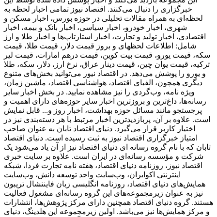
خبرگزاری را دنبال می‌کنند. اقتصاد نیوز تمامی اخبار لحظه به
لحظه‌ای به همراه مقالات تحلیلی در حوزه بورس، اخبار مسکن و
شهری، اخبار خودرو، اخبار سیاسی، اخبار بانک و بیمه، اخبار
اقتصادی، اخبار تولید و تجارت، اخبار استارتاپ‌ها و اخبار طلا و ارز
شامل: اطلاعات لحظهای و بروز قیمت دلار، قیمت طلا، قیمت
سکه، قیمت یورو، قیمت بیت کوین، قیمت درهم امارات، قیمت لیر
ترکیه، قیمت یوان چین، قیمت دینار عراق، نرخ ارز، دلار، سکه، طلا
و یورو را پوشش می‌دهد. در اقتصاد نیوز می‌توانید بخش‌های متنوع
دیگری همچون، الفبای اقتصاد، هواشناسی اقتصاد، ماشین زمان،
ویژه نامه، وب‌گردی را نیز مشاهده نمایید. در بخش اخبار سایر
رسانه‌ها، داغ‌ترین و بروزترین اخبار سایر حوزه‌های دارای اهمیت و
پرجستجو مانند مسائل حوزه بهداشت، اخبار روز و... قابل نمایش
است. علاوه بر آن، پربازدیدترین اخبار مرتبط با هر دسته‌بندی نیز در
اختیار کاربر قرار می‌گیرد. دنیای اقتصاد تابان به عنوان صاحب
امتیاز خبرگزاری اقتصاد نیوز به ثبت رسیده است. دنیای اقتصاد
تابان که با نام گروه رسانه ای دنیای اقتصاد نیز از آن یاد می‌شود یک
شرکت و مؤسسه رسانه‌ای در ایران است. علاوه بر سایت خبری
اقتصاد نیوز، روزنامه دنیای اقتصاد، هفته ‌نامه تجارت فردا، شبکه
اینترنتی اکوایران، وب‌سایت واحد توسعه دانش، وب‌سایت
همایش‌های دنیای اقتصاد، روزنامه انگلیسی ‌زبان فایننشال تریبون
نیز به عنوان زیرمجموعه‌های این گروه رسانه‌ای مشغول فعالیت
هستند. گروه دنیای اقتصاد همچنین دارای مرکز پژوهش‌ها، انتشارات
و مرکز همایش‌ها نیز می‌باشد. اولین زیرمجموعه این هلدینگ، دنیای