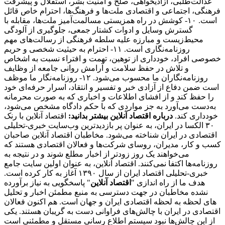
عدالت‌طلبی، آزادیخواهی، صلح و امنیت بشر، استقلال و پیشرفت
فرهنگی، اجتماعی و اقتصادی ملت‌ها و فرهنگ‌ها، احترام خاص قائل
است. ۱۰- کوشش در راه همزیستی مسالمت‌آمیز ملت‌ها، مقابله با
گسترش وسایل و ادوات کشتار جمعی، جلوگیری از آلودگی
محیط‌زیست و مبارزه علیه سلطه فرهنگی از رسالت‌های مهم
روزنامه‌نگاری است. ۱۱- احترام به حیثیت شخصی و حریم
خصوصی افراد، خودداری از توهین، تهمت و افتراء نسبت به اشخاص
و تلاش در حفظ سلامت و آرامش روانی جامعه از وظایف
روزنامه‌نگاران ما محسوب می‌شود. ۱۲- روزنامه‌نگار ما موظف
است ضمن دفاع از آزادی خبر و تفسیر و انتقاد، اسرار حرفه‌ای خود
را حفظ کند و از افشای اطلاعات و اخباری که به صورت محرمانه
به‌دست می‌آورد به جز مواردی که با حکم دادگاه مشخص می‌شود،
خودداری کند.
درباره اقتصاد آنلاین بیشتر بدانید:
اقتصاد آنلاین با رنک
۳۰ الکسا در ایران، به عنوان پر بازدیدترین وب‌سایت خبری-تحلیلی
اقتصادی در ایران شناخته می‌شود. مخاطبان اقتصاد آنلاین صاحبان
کسب و کار، مدیران، روسای شرکت‌ها و فعالان اقتصادی هستند که
می‌خواهند یک روز زودتر از اخبار مطلع شوند و در نتیجه به
روزنامه‌ها اکتفا نمی‌کنند. اقتصاد آنلاین، به عنوان اولین سایت جامع
خبری-تحلیلی اقتصاد ایران از سال ۱۳۹۰ آغاز به کار کرده است.
هدف ما از راه اندازی "
اقتصاد آنلاین
" پاسخگویی به نیاز برآورده
نشده مخاطبان در جهت دسترسی به منبع مطمئن اخبار و تحلیل
های لحظه به لحظه اقتصادی ایران و جهان است. هم اکنون فعالان
اقتصادی در ایران با چالش‌های فراوانی دست به گریبان هستند. یکی
از این چالش‌ها نبود سیستم اطلاع رسانی مستقل و مطمئنی است