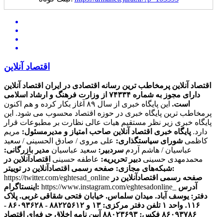
اقتصاد آنلاین
اقتصاد آنلاین پرمخاطب ترین رسانه اقتصادی در ایران
اقتصاد آنلاین
دارای مجوز به شماره ۷۴۳۳۴ از وزارت فرهنگ و ارشاد اسلامی
است.
این پایگاه خبری از سال ۸۹ آغاز بکار کرده و هم اکنون
پرمخاطب ترین پایگاه خبری در حوزه اقتصاد محسوب می شود. این
پایگاه خبری زیر نظر مستقیم هیات عالی نظارت بر مطبوعات قرار
دارد.
پایگاه خبری اقتصاد آنلاین
صاحب امتیاز و مدیرمسئول:
مریم
کاظمی
شورای سیاستگذاری:
علی مروی / صادق الحسینی / سعید
عباسیان / هاشم آردم
سردبیر:
سعید عباسیان
مدیر بازرگانی:
محمدمهدی حسینی
دبیر تحریریه:
عاطفه حسینی
اقتصادآنلاین در
صفحه رسمی اقتصادآنلاین در توییتر:
شبکه‌های مجازی:
صفحه رسمی اقتصادآنلاین در
https://twitter.com/eghtesad_online
آدرس
https://www.instagram.com/eghtesadonline_
اینستاگرام:
دفتر: یوسف آباد. میدان سلماس. خیابان فتحی شقاقی غربی. پلاک
۱۱۶. واحد ۱
تلفن دفتر مرکزی: ۱۳ و ۸۸۲۲۵۶۱۲ - ۸۶۰۹۳۶۲۸ -
۸۶۰۹۳۷۸۶ فکس: ۸۸۰۲۳۶۹۳
آیین نامه اخلاق حرفه‌ای اقتصاد