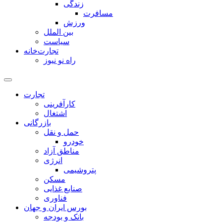
زندگی
مسافرت
ورزش
بین الملل
سیاست
تجارت‌خانه
راه نو نیوز
تجارت
کارآفرینی
اشتغال
بازرگانی
حمل و نقل
خودرو
مناطق آزاد
انرژی
پتروشیمی
مسکن
صنایع غذایی
فناوری
بورس ایران و جهان
بانک و بودجه