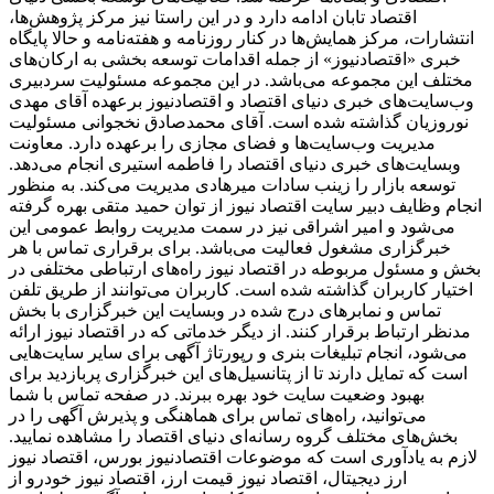
اقتصاد تابان ادامه دارد و در این راستا نیز مرکز پژوهش‌ها،
انتشارات، مرکز همایش‌ها در کنار روزنامه و هفته‌نامه و حالا پایگاه
خبری «اقتصادنیوز» از جمله اقدامات توسعه بخشی به ارکان‌های
مختلف این مجموعه می‌باشد. در این مجموعه مسئولیت سردبیری
وب‌سایت‌های خبری دنیای اقتصاد و اقتصادنیوز برعهده آقای مهدی
نوروزیان گذاشته شده است. آقای محمدصادق نخجوانی مسئولیت
مدیریت وب‌سایت‌ها و فضای مجازی را برعهده دارد. معاونت
وبسایت‌های خبری دنیای اقتصاد را فاطمه استیری انجام می‌دهد.
توسعه بازار را زینب سادات میرهادی مدیریت می‌کند. به منظور
انجام وظایف دبیر سایت اقتصاد نیوز از توان حمید متقی بهره گرفته
می‌شود و امیر اشراقی نیز در سمت مدیریت روابط عمومی این
خبرگزاری مشغول فعالیت می‌باشد. برای برقراری تماس با هر
بخش و مسئول مربوطه در اقتصاد نیوز راه‌های ارتباطی مختلفی در
اختیار کاربران گذاشته شده است. کاربران می‌توانند از طریق تلفن
تماس و نمابرهای درج شده در وبسایت این خبرگزاری با بخش
مدنظر ارتباط برقرار کنند. از دیگر خدماتی که در اقتصاد نیوز ارائه
می‌شود، انجام تبلیغات بنری و رپورتاژ آگهی برای سایر سایت‌هایی
است که تمایل دارند تا از پتانسیل‌های این خبرگزاری پربازدید برای
بهبود وضعیت سایت خود بهره ببرند. در صفحه تماس با شما
می‌توانید، راه‌های تماس برای هماهنگی و پذیرش آگهی را در
بخش‌های مختلف گروه رسانه‌ای دنیای اقتصاد را مشاهده نمایید.
لازم به یادآوری است که موضوعات اقتصادنیوز بورس، اقتصاد نیوز
ارز دیجیتال، اقتصاد نیوز قیمت ارز، اقتصاد نیوز خودرو از