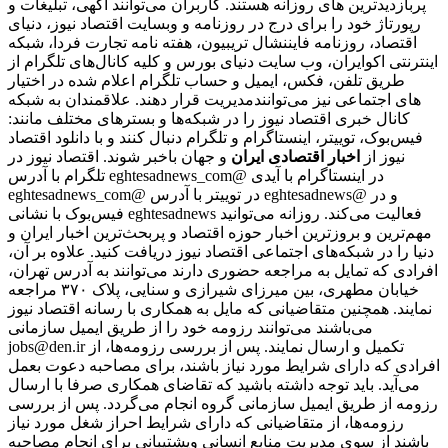
پربازدیدترین های روزانه هستند. کاربران می‌توانند آگهی، تبلیغات و
رپورتاژ خود را برای درج در روزنامه و وبسایت اقتصاد نیوز، دنیای
اقتصاد، روزنامه فایننشال تریبیون، هفته نامه تجارت فردا، شبکه
اینترنتی اکوایران، وب سایت دنیای بورس و کلیه کانال‌های تلگرام از
طریق تلفن، فکس، ایمیل و حساب تلگرام اعلام شده در اختیار
مدیریت قرار دهند. علاقمندان به شبکه‎‌های اجتماعی نیز می‌توانند
کانال خبری اقتصاد نیوز را در شبکه‌ها و بسترهای مختلف مانند:
فیس‌بوک، توییتر، اینستاگرام و تلگرام دنبال کنند و با دانلود اقتصاد
نیوز از
اخبار اقتصادی ایران
و جهان باخبر شوند. اقتصاد نیوز در
تلگرام با آدرس eghtesadnews_com@ در اینستاگرام با آیدی
eghtesadnews_com@ در توییتر با آدرس eghtesadnews@ و در
فیس‌بوک با نشانی eghtesadnews فعالیت می‌کند. روزانه می‌توانید
مهم‌ترین و بروزترین اخبار حوزه اقتصاد و پربحث‌ترین اخبار ایران و
دنیا را در شبکه‌های اجتماعی اقتصاد نیوز دریافت کنید. علاوه بر آن،
افرادی که تمایل به مراجعه حضوری دارند می‌توانند به آدرس تهران،
خیابان مطهری، بین میرزای شیرازی و سنایی، پلاک ۳۷۰ مراجعه
نمایند. همچنین متقاضیانی که مایل به همکاری با رسانه‌ اقتصاد نیوز
می‌باشند می‌توانند رزومه خود را از طریق ایمیل سازمانی
jobs@den.ir تکمیل و ارسال نمایند. پس از بررسی رزومه‌ها، از
افرادی که دارای شرایط مورد نیاز باشند، برای مصاحبه دعوت بعمل
می‌آید. باید توجه داشته باشید که تقاضای همکاری صرفا با ارسال
رزومه از طریق ایمیل سازمانی گروه انجام می‌گردد. پس از بررسی
رزومه‌ها، از متقاضیانی که دارای شرایط احراز شغل مورد نیاز
باشند از سوی مدیریت منابع انسانی وپشتیبانی برای انجام مصاحبه