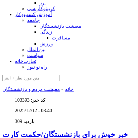
ارز
کریپتوکارنسی
آموزش کسب‌وکار
جامعه
معیشت بازنشستگان
زندگی
مسافرت
ورزش
بین الملل
سیاست
تجارت‌خانه
راه نو نیوز
خانه
»
معیشت مردم و بازنشستگان
کد خبر: 103393
2025/12/12 - 03:40
309 بازدید
خبر خوش برای بازنشستگان/حکمت کارت