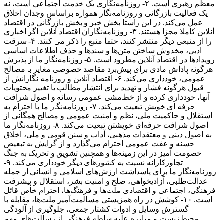
معظم رهبری است. ۲- روزنامه‌نگاری یک خدمت اجتماعی است، نه
یک فعالیت بازرگانی و روزنامه‌نگار همواره براساس وجدان اخلاق
عمل می‌کند. در این راستا بخش خبر و بخش بازرگانی در اقتصاد
آنلاین کاملا مجزا هستند. ۳- روزنامه‌نگاران اقتصاد آنلاین اگر اخباری
را از منبعی دیگر منتشر کنند، حتما منبع را ذکر می کنند. ۴- سرقت
ادبی، مخدوش ساختن متن‌ها و سندها و حذف اطلاعات اساسی
رویدادها در اقتصاد آنلاین مطرود است. ۵- روزنامه‌نگار ما از پذیرش
هرگونه پاداش مادی برای پیش‌برد مقاصد خصوصی مغایر با مصالح
عمومی، خودداری می‌کند. ۶- اقتصاد آنلاین و روزنامه نگارانش از
قبول هرگونه فشار و تهدید برای انتشار مطالب یا تغییر محتویات
آنها، خودداری کرده و از خط‌مشی عمومی رسانه و اصول شرافت
حرفه ای خویش تبعیت می‌کند. ۷- روزنامه‌نگار ما با احترام به
استقلال و حاکمیت ملی، نظم و امنیت عمومی و مصالح همگانی از
اصول شرافت حرفه‌ای خویشتن تبعیت می‌کند. ۸- روزنامه‌نگار ما
به اصول دینی و معتقدات مذهبی، آداب و سنن قومی و ملی، اخلاق
حسنه و عفت عمومی احترام می‌گذارد و از گرایش به تبعیض
خصومت آمیز در این زمینه‌ها و همچنین تشویق و تحریک به جنگ
تجاوزکارانه نسبت به کشورهای دیگر خودداری می‌کند. ۹-
روزنامه‌نگار ما برای پاسداشت ارزش‌های اسلامی و انسانی از جمله
عدالت‌طلبی، آزادیخواهی، صلح و امنیت بشر، استقلال و پیشرفت
فرهنگی، اجتماعی و اقتصادی ملت‌ها و فرهنگ‌ها، احترام خاص قائل
است. ۱۰- کوشش در راه همزیستی مسالمت‌آمیز ملت‌ها، مقابله با
گسترش وسایل و ادوات کشتار جمعی، جلوگیری از آلودگی
محیط‌زیست و مبارزه علیه سلطه فرهنگی از رسالت‌های مهم