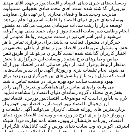
وب‌سایت‌های خبری دنیای اقتصاد و اقتصادنیوز برعهده آقای مهدی
نوروزیان گذاشته شده است. آقای محمدصادق نخجوانی مسئولیت
مدیریت وب‌سایت‌ها و فضای مجازی را برعهده دارد. معاونت
وبسایت‌های خبری دنیای اقتصاد را فاطمه استیری انجام می‌دهد.
توسعه بازار را زینب سادات میرهادی مدیریت می‌کند. به منظور
انجام وظایف دبیر سایت اقتصاد نیوز از توان حمید متقی بهره گرفته
می‌شود و امیر اشراقی نیز در سمت مدیریت روابط عمومی این
خبرگزاری مشغول فعالیت می‌باشد. برای برقراری تماس با هر
بخش و مسئول مربوطه در اقتصاد نیوز راه‌های ارتباطی مختلفی در
اختیار کاربران گذاشته شده است. کاربران می‌توانند از طریق تلفن
تماس و نمابرهای درج شده در وبسایت این خبرگزاری با بخش
مدنظر ارتباط برقرار کنند. از دیگر خدماتی که در اقتصاد نیوز ارائه
می‌شود، انجام تبلیغات بنری و رپورتاژ آگهی برای سایر سایت‌هایی
است که تمایل دارند تا از پتانسیل‌های این خبرگزاری پربازدید برای
بهبود وضعیت سایت خود بهره ببرند. در صفحه تماس با شما
می‌توانید، راه‌های تماس برای هماهنگی و پذیرش آگهی را در
بخش‌های مختلف گروه رسانه‌ای دنیای اقتصاد را مشاهده نمایید.
لازم به یادآوری است که موضوعات اقتصادنیوز بورس، اقتصاد نیوز
ارز دیجیتال، اقتصاد نیوز قیمت ارز، اقتصاد نیوز خودرو از
پربازدیدترین های روزانه هستند. کاربران می‌توانند آگهی، تبلیغات و
رپورتاژ خود را برای درج در روزنامه و وبسایت اقتصاد نیوز، دنیای
اقتصاد، روزنامه فایننشال تریبیون، هفته نامه تجارت فردا، شبکه
اینترنتی اکوایران، وب سایت دنیای بورس و کلیه کانال‌های تلگرام از
طریق تلفن، فکس، ایمیل و حساب تلگرام اعلام شده در اختیار