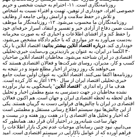
روزنامه‌نگاری است. ۱۱- احترام به حیثیت شخصی و حریم
خصوصی افراد، خودداری از توهین، تهمت و افتراء نسبت به اشخاص
و تلاش در حفظ سلامت و آرامش روانی جامعه از وظایف
روزنامه‌نگاران ما محسوب می‌شود. ۱۲- روزنامه‌نگار ما موظف
است ضمن دفاع از آزادی خبر و تفسیر و انتقاد، اسرار حرفه‌ای خود
را حفظ کند و از افشای اطلاعات و اخباری که به صورت محرمانه
به‌دست می‌آورد به جز مواردی که با حکم دادگاه مشخص می‌شود،
خودداری کند.
درباره اقتصاد آنلاین بیشتر بدانید:
اقتصاد آنلاین با رنک
۳۰ الکسا در ایران، به عنوان پر بازدیدترین وب‌سایت خبری-تحلیلی
اقتصادی در ایران شناخته می‌شود. مخاطبان اقتصاد آنلاین صاحبان
کسب و کار، مدیران، روسای شرکت‌ها و فعالان اقتصادی هستند که
می‌خواهند یک روز زودتر از اخبار مطلع شوند و در نتیجه به
روزنامه‌ها اکتفا نمی‌کنند. اقتصاد آنلاین، به عنوان اولین سایت جامع
خبری-تحلیلی اقتصاد ایران از سال ۱۳۹۰ آغاز به کار کرده است.
هدف ما از راه اندازی "
اقتصاد آنلاین
" پاسخگویی به نیاز برآورده
نشده مخاطبان در جهت دسترسی به منبع مطمئن اخبار و تحلیل
های لحظه به لحظه اقتصادی ایران و جهان است. هم اکنون فعالان
اقتصادی در ایران با چالش‌های فراوانی دست به گریبان هستند. یکی
از این چالش‌ها نبود سیستم اطلاع رسانی مستقل و مطمئنی است
که اخبار و تحلیل های اقتصادی را در هفت روز هفته و در بیست و
چهار ساعت شبانه‌روز در اختیار آنان قرار دهد. همانطور که
می‌دانیم، نبود چنین رسانه‌ای موجبات عدم تحرک بازار اطلاعات را
فراهم آورده که از عوامل ناکارایی در سیستم اقتصادی است. امید