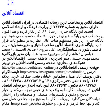
اقتصاد آنلاین
اقتصاد آنلاین پرمخاطب ترین رسانه اقتصادی در ایران
اقتصاد آنلاین
دارای مجوز به شماره ۷۴۳۳۴ از وزارت فرهنگ و ارشاد اسلامی
است.
این پایگاه خبری از سال ۸۹ آغاز بکار کرده و هم اکنون
پرمخاطب ترین پایگاه خبری در حوزه اقتصاد محسوب می شود. این
پایگاه خبری زیر نظر مستقیم هیات عالی نظارت بر مطبوعات قرار
دارد.
پایگاه خبری اقتصاد آنلاین
صاحب امتیاز و مدیرمسئول:
مریم
کاظمی
شورای سیاستگذاری:
علی مروی / صادق الحسینی / سعید
عباسیان / هاشم آردم
سردبیر:
سعید عباسیان
مدیر بازرگانی:
محمدمهدی حسینی
دبیر تحریریه:
عاطفه حسینی
اقتصادآنلاین در
صفحه رسمی اقتصادآنلاین در توییتر:
شبکه‌های مجازی:
صفحه رسمی اقتصادآنلاین در
https://twitter.com/eghtesad_online
آدرس
https://www.instagram.com/eghtesadonline_
اینستاگرام:
دفتر: یوسف آباد. میدان سلماس. خیابان فتحی شقاقی غربی. پلاک
۱۱۶. واحد ۱
تلفن دفتر مرکزی: ۱۳ و ۸۸۲۲۵۶۱۲ - ۸۶۰۹۳۶۲۸ -
۸۶۰۹۳۷۸۶ فکس: ۸۸۰۲۳۶۹۳
آیین نامه اخلاق حرفه‌ای اقتصاد
آنلاین
۱- روزنامه‌نگار ما به واقعیت‌های عینی توجه می‌کند و اخبار
صحیح و دقیق و تفسیرهای منطقی و منصفانه را در اختیار
خوانندگان می‌گذارد. روزنامه نگار ما به هیچ وجه جناحی عمل نمی
کند و تنها خط قرمز او قانون و خطوط مشخص شده توسط مقام