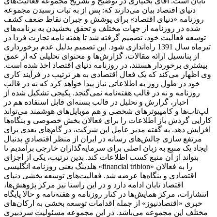
تابان است. آقای بختیاری در توضیح و تشریح مجموعه فعالیت‌های
دنیای اقتصاد بیان می‌دارند که: پس از به ثبات رسیدن مجموعه
روزنامه «دنیای اقتصاد» برای پوشش و جبران نقاط ضعف کشف
شده در روزنامه از جهات مختلف و تحقق بخشیدن به برنامه‌های
توسعه فعالیت خود، تصمیم گرفته شد تا هفته نامه تجارت فردا در
تیرماه سال 1391 راه‌اندازی شود. این تصمیم بدلیل عدم برخورداری
از پتانسیل ارائه مقالات، گزارش‌ها و محتوای تحلیلی که از عمق
بیشتری برخوردار هستند، در روزنامه دنیای اقتصاد اخذ شده است.
وی اظهار می‌کند که یک فعال اقتصادی به هر ترتیب در فرآیند کاری
خود در طول روز به اطلاعاتی نیاز پیدا خواهد کرد که نه در قالب
روزنامه و نه در قالب هفته‌نامه نمی‌گنجد. پکیجی تشکیل شده از
اخبار، گزارش و تحلیل در قالب بسته‌ای قابل استفاده هم در
لپ‌تاب‌ها و کامپیوترهای شخصی و هم موبایل‌های هوشمند می‌تواند
کارایی گردش باز اطلاعات را برای فعالان بخش خصوصی و بنگاه‌ها
افزایش دهد. به گفته مدیر عامل این شرکت، در گام‌های بعدی برای
مرتفع سازی چالش‌های رسانه در ایران از منظر اقتصادی بدنبال
ایجاد یک منبع به زبان اصلی برای سرمایه‌گذاران خارجی برآمدیم تا
بتواند از آن منبع کسب اطلاعات کند. بدین ترتیب، یکی از اجزای
هلدینگ یعنی روزنامه انگلیسی «financial tribion» را به فعالان
اقتصادی و بنگاه‌ها عرضه شد. فعالیت‌های توسعه بخشی دنیای
اقتصاد تابان ادامه دارد و در این راستا نیز مرکز پژوهش‌ها،
انتشارات، مرکز همایش‌ها در کنار روزنامه و هفته‌نامه و حالا پایگاه
خبری «اقتصادنیوز» از جمله اقدامات توسعه بخشی به ارکان‌های
مختلف این مجموعه می‌باشد. در این مجموعه مسئولیت سردبیری