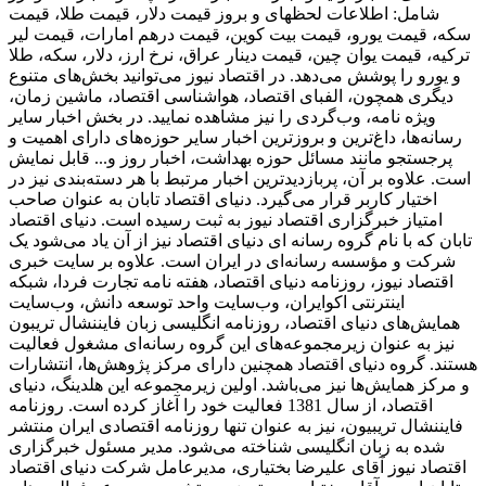
شامل: اطلاعات لحظهای و بروز قیمت دلار، قیمت طلا، قیمت
سکه، قیمت یورو، قیمت بیت کوین، قیمت درهم امارات، قیمت لیر
ترکیه، قیمت یوان چین، قیمت دینار عراق، نرخ ارز، دلار، سکه، طلا
و یورو را پوشش می‌دهد. در اقتصاد نیوز می‌توانید بخش‌های متنوع
دیگری همچون، الفبای اقتصاد، هواشناسی اقتصاد، ماشین زمان،
ویژه نامه، وب‌گردی را نیز مشاهده نمایید. در بخش اخبار سایر
رسانه‌ها، داغ‌ترین و بروزترین اخبار سایر حوزه‌های دارای اهمیت و
پرجستجو مانند مسائل حوزه بهداشت، اخبار روز و... قابل نمایش
است. علاوه بر آن، پربازدیدترین اخبار مرتبط با هر دسته‌بندی نیز در
اختیار کاربر قرار می‌گیرد. دنیای اقتصاد تابان به عنوان صاحب
امتیاز خبرگزاری اقتصاد نیوز به ثبت رسیده است. دنیای اقتصاد
تابان که با نام گروه رسانه ای دنیای اقتصاد نیز از آن یاد می‌شود یک
شرکت و مؤسسه رسانه‌ای در ایران است. علاوه بر سایت خبری
اقتصاد نیوز، روزنامه دنیای اقتصاد، هفته ‌نامه تجارت فردا، شبکه
اینترنتی اکوایران، وب‌سایت واحد توسعه دانش، وب‌سایت
همایش‌های دنیای اقتصاد، روزنامه انگلیسی ‌زبان فایننشال تریبون
نیز به عنوان زیرمجموعه‌های این گروه رسانه‌ای مشغول فعالیت
هستند. گروه دنیای اقتصاد همچنین دارای مرکز پژوهش‌ها، انتشارات
و مرکز همایش‌ها نیز می‌باشد. اولین زیرمجموعه این هلدینگ، دنیای
اقتصاد، از سال 1381 فعالیت خود را آغاز کرده است. روزنامه
فایننشال تریبیون، نیز به عنوان تنها روزنامه اقتصادی ایران منتشر
شده به زبان انگلیسی شناخته می‌شود. مدیر مسئول خبرگزاری
اقتصاد نیوز آقای علیرضا بختیاری، مدیرعامل شرکت دنیای اقتصاد