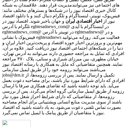
مدیریت قرار دهند. علاقمندان به شبکه‎‌های اجتماعی نیز می‌توانند
کانال خبری اقتصاد نیوز را در شبکه‌ها و بسترهای مختلف مانند:
فیس‌بوک، توییتر، اینستاگرام و تلگرام دنبال کنند و با دانلود اقتصاد
نیوز از
اخبار اقتصادی ایران
و جهان باخبر شوند. اقتصاد نیوز در
تلگرام با آدرس eghtesadnews_com@ در اینستاگرام با آیدی
eghtesadnews_com@ در توییتر با آدرس eghtesadnews@ و در
فیس‌بوک با نشانی eghtesadnews فعالیت می‌کند. روزانه می‌توانید
مهم‌ترین و بروزترین اخبار حوزه اقتصاد و پربحث‌ترین اخبار ایران و
دنیا را در شبکه‌های اجتماعی اقتصاد نیوز دریافت کنید. علاوه بر آن،
افرادی که تمایل به مراجعه حضوری دارند می‌توانند به آدرس تهران،
خیابان مطهری، بین میرزای شیرازی و سنایی، پلاک ۳۷۰ مراجعه
نمایند. همچنین متقاضیانی که مایل به همکاری با رسانه‌ اقتصاد نیوز
می‌باشند می‌توانند رزومه خود را از طریق ایمیل سازمانی
jobs@den.ir تکمیل و ارسال نمایند. پس از بررسی رزومه‌ها، از
افرادی که دارای شرایط مورد نیاز باشند، برای مصاحبه دعوت بعمل
می‌آید. باید توجه داشته باشید که تقاضای همکاری صرفا با ارسال
رزومه از طریق ایمیل سازمانی گروه انجام می‌گردد. پس از بررسی
رزومه‌ها، از متقاضیانی که دارای شرایط احراز شغل مورد نیاز
باشند از سوی مدیریت منابع انسانی وپشتیبانی برای انجام مصاحبه
بصورت تماس تلفنی دعوت می‌شود. به یاد داشته باشید که اقتصاد
نیوز با متقاضیان از طریق پیامک یا ایمیل تماس نمی‌گیرد.