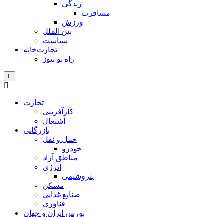
زندگی
مسافرت
ورزش
بین الملل
سیاست
تجارت‌خانه
راه نو نیوز
تجارت
کارآفرینی
اشتغال
بازرگانی
حمل و نقل
خودرو
مناطق آزاد
انرژی
پتروشیمی
مسکن
صنایع غذایی
فناوری
بورس ایران و جهان