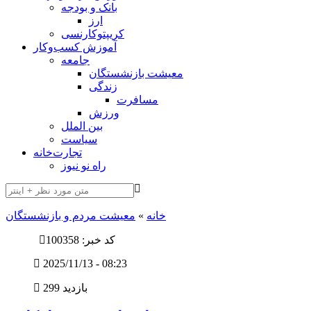
بانک و بودجه
ارز
کریپتوکارنسی
آموزش کسب‌وکار
جامعه
معیشت بازنشستگان
زندگی
مسافرت
ورزش
بین الملل
سیاست
تجارت‌خانه
راه نو نیوز
خانه
»
معیشت مردم و بازنشستگان
کد خبر: 100358
2025/11/13 - 08:23
299 بازدید