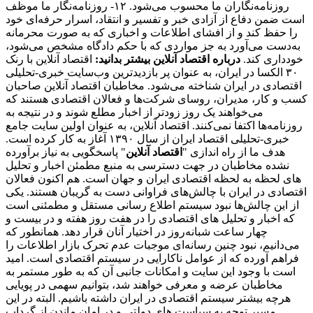
روزنامه‌نگاران ما محسوب می‌شود. ۱۲- روزنامه‌نگار ما موظف
است ضمن دفاع از آزادی خبر و تفسیر و انتقاد، اسرار حرفه‌ای خود
را حفظ کند و از افشای اطلاعات و اخباری که به صورت محرمانه
به‌دست می‌آورد به جز مواردی که با حکم دادگاه مشخص می‌شود،
خودداری کند.
درباره اقتصاد آنلاین بیشتر بدانید:
اقتصاد آنلاین با رنک
۳۰ الکسا در ایران، به عنوان پر بازدیدترین وب‌سایت خبری-تحلیلی
اقتصادی در ایران شناخته می‌شود. مخاطبان اقتصاد آنلاین صاحبان
کسب و کار، مدیران، روسای شرکت‌ها و فعالان اقتصادی هستند که
می‌خواهند یک روز زودتر از اخبار مطلع شوند و در نتیجه به
روزنامه‌ها اکتفا نمی‌کنند. اقتصاد آنلاین، به عنوان اولین سایت جامع
خبری-تحلیلی اقتصاد ایران از سال ۱۳۹۰ آغاز به کار کرده است.
هدف ما از راه اندازی "
اقتصاد آنلاین
" پاسخگویی به نیاز برآورده
نشده مخاطبان در جهت دسترسی به منبع مطمئن اخبار و تحلیل
های لحظه به لحظه اقتصادی ایران و جهان است. هم اکنون فعالان
اقتصادی در ایران با چالش‌های فراوانی دست به گریبان هستند. یکی
از این چالش‌ها نبود سیستم اطلاع رسانی مستقل و مطمئنی است
که اخبار و تحلیل های اقتصادی را در هفت روز هفته و در بیست و
چهار ساعت شبانه‌روز در اختیار آنان قرار دهد. همانطور که
می‌دانیم، نبود چنین رسانه‌ای موجبات عدم تحرک بازار اطلاعات را
فراهم آورده که از عوامل ناکارایی در سیستم اقتصادی است. امید
است با وجود این سایت و امکانات جانبی آن که به طور مستمر به
مخاطبان عرضه و معرفی خواهند شد، بتوانیم سهمی در پویایی
هرچه بیشتر سیستم اقتصادی در ایران داشته باشیم. البته در این
مسیر توجه به سیاست های دولتی و در امان ماندن از گرداب