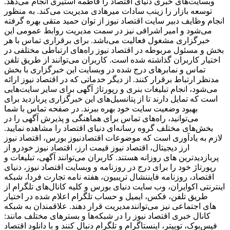
وبسایت‌های خبری دنیای اقتصاد را فاطمه استیری انجام می‌دهد.
توسعه بازار را زینب سادات میرهادی مدیریت می‌کند. به منظور
انجام وظایف دبیر سایت اقتصاد نیوز از توان حمید متقی بهره گرفته
می‌شود و امیر اشراقی نیز در سمت مدیریت روابط عمومی این
خبرگزاری مشغول فعالیت می‌باشد. برای برقراری تماس با هر
بخش و مسئول مربوطه در اقتصاد نیوز راه‌های ارتباطی مختلفی در
اختیار کاربران گذاشته شده است. کاربران می‌توانند از طریق تلفن
تماس و نمابرهای درج شده در وبسایت این خبرگزاری با بخش
مدنظر ارتباط برقرار کنند. از دیگر خدماتی که در اقتصاد نیوز ارائه
می‌شود، انجام تبلیغات بنری و رپورتاژ آگهی برای سایر سایت‌هایی
است که تمایل دارند تا از پتانسیل‌های این خبرگزاری پربازدید برای
بهبود وضعیت سایت خود بهره ببرند. در صفحه تماس با شما
می‌توانید، راه‌های تماس برای هماهنگی و پذیرش آگهی را در
بخش‌های مختلف گروه رسانه‌ای دنیای اقتصاد را مشاهده نمایید.
لازم به یادآوری است که موضوعات اقتصادنیوز بورس، اقتصاد نیوز
ارز دیجیتال، اقتصاد نیوز قیمت ارز، اقتصاد نیوز خودرو از
پربازدیدترین های روزانه هستند. کاربران می‌توانند آگهی، تبلیغات و
رپورتاژ خود را برای درج در روزنامه و وبسایت اقتصاد نیوز، دنیای
اقتصاد، روزنامه فایننشال تریبیون، هفته نامه تجارت فردا، شبکه
اینترنتی اکوایران، وب سایت دنیای بورس و کلیه کانال‌های تلگرام از
طریق تلفن، فکس، ایمیل و حساب تلگرام اعلام شده در اختیار
مدیریت قرار دهند. علاقمندان به شبکه‎‌های اجتماعی نیز می‌توانند
کانال خبری اقتصاد نیوز را در شبکه‌ها و بسترهای مختلف مانند:
فیس‌بوک، توییتر، اینستاگرام و تلگرام دنبال کنند و با دانلود اقتصاد