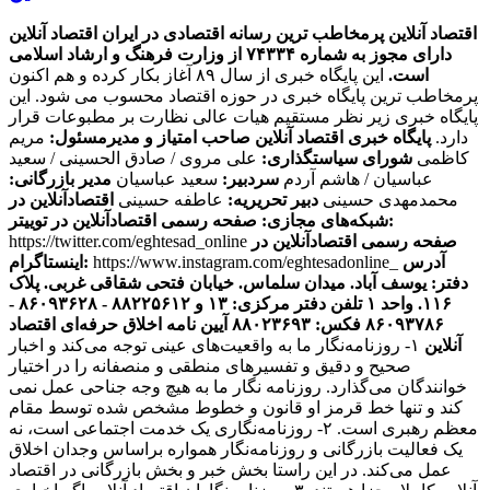
اقتصاد آنلاین پرمخاطب ترین رسانه اقتصادی در ایران
اقتصاد آنلاین
دارای مجوز به شماره ۷۴۳۳۴ از وزارت فرهنگ و ارشاد اسلامی
است.
این پایگاه خبری از سال ۸۹ آغاز بکار کرده و هم اکنون
پرمخاطب ترین پایگاه خبری در حوزه اقتصاد محسوب می شود. این
پایگاه خبری زیر نظر مستقیم هیات عالی نظارت بر مطبوعات قرار
دارد.
پایگاه خبری اقتصاد آنلاین
صاحب امتیاز و مدیرمسئول:
مریم
کاظمی
شورای سیاستگذاری:
علی مروی / صادق الحسینی / سعید
عباسیان / هاشم آردم
سردبیر:
سعید عباسیان
مدیر بازرگانی:
محمدمهدی حسینی
دبیر تحریریه:
عاطفه حسینی
اقتصادآنلاین در
صفحه رسمی اقتصادآنلاین در توییتر:
شبکه‌های مجازی:
صفحه رسمی اقتصادآنلاین در
https://twitter.com/eghtesad_online
آدرس
https://www.instagram.com/eghtesadonline_
اینستاگرام:
دفتر: یوسف آباد. میدان سلماس. خیابان فتحی شقاقی غربی. پلاک
۱۱۶. واحد ۱
تلفن دفتر مرکزی: ۱۳ و ۸۸۲۲۵۶۱۲ - ۸۶۰۹۳۶۲۸ -
۸۶۰۹۳۷۸۶ فکس: ۸۸۰۲۳۶۹۳
آیین نامه اخلاق حرفه‌ای اقتصاد
آنلاین
۱- روزنامه‌نگار ما به واقعیت‌های عینی توجه می‌کند و اخبار
صحیح و دقیق و تفسیرهای منطقی و منصفانه را در اختیار
خوانندگان می‌گذارد. روزنامه نگار ما به هیچ وجه جناحی عمل نمی
کند و تنها خط قرمز او قانون و خطوط مشخص شده توسط مقام
معظم رهبری است. ۲- روزنامه‌نگاری یک خدمت اجتماعی است، نه
یک فعالیت بازرگانی و روزنامه‌نگار همواره براساس وجدان اخلاق
عمل می‌کند. در این راستا بخش خبر و بخش بازرگانی در اقتصاد