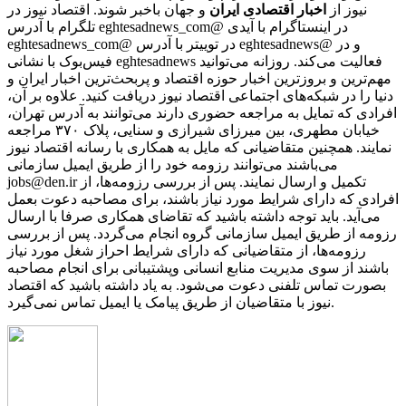
نیوز از
اخبار اقتصادی ایران
و جهان باخبر شوند. اقتصاد نیوز در
تلگرام با آدرس eghtesadnews_com@ در اینستاگرام با آیدی
eghtesadnews_com@ در توییتر با آدرس eghtesadnews@ و در
فیس‌بوک با نشانی eghtesadnews فعالیت می‌کند. روزانه می‌توانید
مهم‌ترین و بروزترین اخبار حوزه اقتصاد و پربحث‌ترین اخبار ایران و
دنیا را در شبکه‌های اجتماعی اقتصاد نیوز دریافت کنید. علاوه بر آن،
افرادی که تمایل به مراجعه حضوری دارند می‌توانند به آدرس تهران،
خیابان مطهری، بین میرزای شیرازی و سنایی، پلاک ۳۷۰ مراجعه
نمایند. همچنین متقاضیانی که مایل به همکاری با رسانه‌ اقتصاد نیوز
می‌باشند می‌توانند رزومه خود را از طریق ایمیل سازمانی
jobs@den.ir تکمیل و ارسال نمایند. پس از بررسی رزومه‌ها، از
افرادی که دارای شرایط مورد نیاز باشند، برای مصاحبه دعوت بعمل
می‌آید. باید توجه داشته باشید که تقاضای همکاری صرفا با ارسال
رزومه از طریق ایمیل سازمانی گروه انجام می‌گردد. پس از بررسی
رزومه‌ها، از متقاضیانی که دارای شرایط احراز شغل مورد نیاز
باشند از سوی مدیریت منابع انسانی وپشتیبانی برای انجام مصاحبه
بصورت تماس تلفنی دعوت می‌شود. به یاد داشته باشید که اقتصاد
نیوز با متقاضیان از طریق پیامک یا ایمیل تماس نمی‌گیرد.