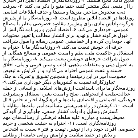
آنلاین کاملا مجزا هستند. ۳- روزنامه‌نگاران اقتصاد آنلاین اگر اخباری
را از منبعی دیگر منتشر کنند، حتما منبع را ذکر می کنند. ۴- سرقت
ادبی، مخدوش ساختن متن‌ها و سندها و حذف اطلاعات اساسی
رویدادها در اقتصاد آنلاین مطرود است. ۵- روزنامه‌نگار ما از پذیرش
هرگونه پاداش مادی برای پیش‌برد مقاصد خصوصی مغایر با مصالح
عمومی، خودداری می‌کند. ۶- اقتصاد آنلاین و روزنامه نگارانش از
قبول هرگونه فشار و تهدید برای انتشار مطالب یا تغییر محتویات
آنها، خودداری کرده و از خط‌مشی عمومی رسانه و اصول شرافت
حرفه ای خویش تبعیت می‌کند. ۷- روزنامه‌نگار ما با احترام به
استقلال و حاکمیت ملی، نظم و امنیت عمومی و مصالح همگانی از
اصول شرافت حرفه‌ای خویشتن تبعیت می‌کند. ۸- روزنامه‌نگار ما
به اصول دینی و معتقدات مذهبی، آداب و سنن قومی و ملی، اخلاق
حسنه و عفت عمومی احترام می‌گذارد و از گرایش به تبعیض
خصومت آمیز در این زمینه‌ها و همچنین تشویق و تحریک به جنگ
تجاوزکارانه نسبت به کشورهای دیگر خودداری می‌کند. ۹-
روزنامه‌نگار ما برای پاسداشت ارزش‌های اسلامی و انسانی از جمله
عدالت‌طلبی، آزادیخواهی، صلح و امنیت بشر، استقلال و پیشرفت
فرهنگی، اجتماعی و اقتصادی ملت‌ها و فرهنگ‌ها، احترام خاص قائل
است. ۱۰- کوشش در راه همزیستی مسالمت‌آمیز ملت‌ها، مقابله با
گسترش وسایل و ادوات کشتار جمعی، جلوگیری از آلودگی
محیط‌زیست و مبارزه علیه سلطه فرهنگی از رسالت‌های مهم
روزنامه‌نگاری است. ۱۱- احترام به حیثیت شخصی و حریم
خصوصی افراد، خودداری از توهین، تهمت و افتراء نسبت به اشخاص
و تلاش در حفظ سلامت و آرامش روانی جامعه از وظایف