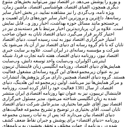
و یورو را پوشش می‌دهد. در اقتصاد نیوز می‌توانید بخش‌های متنوع
دیگری همچون، الفبای اقتصاد، هواشناسی اقتصاد، ماشین زمان،
ویژه نامه، وب‌گردی را نیز مشاهده نمایید. در بخش اخبار سایر
رسانه‌ها، داغ‌ترین و بروزترین اخبار سایر حوزه‌های دارای اهمیت و
پرجستجو مانند مسائل حوزه بهداشت، اخبار روز و... قابل نمایش
است. علاوه بر آن، پربازدیدترین اخبار مرتبط با هر دسته‌بندی نیز در
اختیار کاربر قرار می‌گیرد. دنیای اقتصاد تابان به عنوان صاحب
امتیاز خبرگزاری اقتصاد نیوز به ثبت رسیده است. دنیای اقتصاد
تابان که با نام گروه رسانه ای دنیای اقتصاد نیز از آن یاد می‌شود یک
شرکت و مؤسسه رسانه‌ای در ایران است. علاوه بر سایت خبری
اقتصاد نیوز، روزنامه دنیای اقتصاد، هفته ‌نامه تجارت فردا، شبکه
اینترنتی اکوایران، وب‌سایت واحد توسعه دانش، وب‌سایت
همایش‌های دنیای اقتصاد، روزنامه انگلیسی ‌زبان فایننشال تریبون
نیز به عنوان زیرمجموعه‌های این گروه رسانه‌ای مشغول فعالیت
هستند. گروه دنیای اقتصاد همچنین دارای مرکز پژوهش‌ها، انتشارات
و مرکز همایش‌ها نیز می‌باشد. اولین زیرمجموعه این هلدینگ، دنیای
اقتصاد، از سال 1381 فعالیت خود را آغاز کرده است. روزنامه
فایننشال تریبیون، نیز به عنوان تنها روزنامه اقتصادی ایران منتشر
شده به زبان انگلیسی شناخته می‌شود. مدیر مسئول خبرگزاری
اقتصاد نیوز آقای علیرضا بختیاری، مدیرعامل شرکت دنیای اقتصاد
تابان است. آقای بختیاری در توضیح و تشریح مجموعه فعالیت‌های
دنیای اقتصاد بیان می‌دارند که: پس از به ثبات رسیدن مجموعه
روزنامه «دنیای اقتصاد» برای پوشش و جبران نقاط ضعف کشف
شده در روزنامه از جهات مختلف و تحقق بخشیدن به برنامه‌های