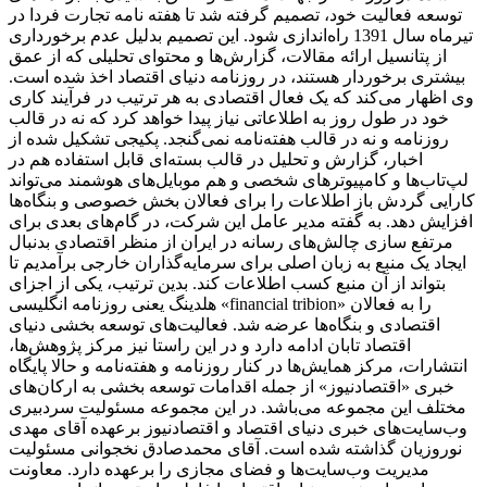
توسعه فعالیت خود، تصمیم گرفته شد تا هفته نامه تجارت فردا در
تیرماه سال 1391 راه‌اندازی شود. این تصمیم بدلیل عدم برخورداری
از پتانسیل ارائه مقالات، گزارش‌ها و محتوای تحلیلی که از عمق
بیشتری برخوردار هستند، در روزنامه دنیای اقتصاد اخذ شده است.
وی اظهار می‌کند که یک فعال اقتصادی به هر ترتیب در فرآیند کاری
خود در طول روز به اطلاعاتی نیاز پیدا خواهد کرد که نه در قالب
روزنامه و نه در قالب هفته‌نامه نمی‌گنجد. پکیجی تشکیل شده از
اخبار، گزارش و تحلیل در قالب بسته‌ای قابل استفاده هم در
لپ‌تاب‌ها و کامپیوترهای شخصی و هم موبایل‌های هوشمند می‌تواند
کارایی گردش باز اطلاعات را برای فعالان بخش خصوصی و بنگاه‌ها
افزایش دهد. به گفته مدیر عامل این شرکت، در گام‌های بعدی برای
مرتفع سازی چالش‌های رسانه در ایران از منظر اقتصادی بدنبال
ایجاد یک منبع به زبان اصلی برای سرمایه‌گذاران خارجی برآمدیم تا
بتواند از آن منبع کسب اطلاعات کند. بدین ترتیب، یکی از اجزای
هلدینگ یعنی روزنامه انگلیسی «financial tribion» را به فعالان
اقتصادی و بنگاه‌ها عرضه شد. فعالیت‌های توسعه بخشی دنیای
اقتصاد تابان ادامه دارد و در این راستا نیز مرکز پژوهش‌ها،
انتشارات، مرکز همایش‌ها در کنار روزنامه و هفته‌نامه و حالا پایگاه
خبری «اقتصادنیوز» از جمله اقدامات توسعه بخشی به ارکان‌های
مختلف این مجموعه می‌باشد. در این مجموعه مسئولیت سردبیری
وب‌سایت‌های خبری دنیای اقتصاد و اقتصادنیوز برعهده آقای مهدی
نوروزیان گذاشته شده است. آقای محمدصادق نخجوانی مسئولیت
مدیریت وب‌سایت‌ها و فضای مجازی را برعهده دارد. معاونت