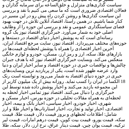
سیاست گذاری‌های متزلزل و خلق‌الساعه برای سرمایه گذاران و
فعالان اقتصادی ضروری است که ما سعی می کنیم با نقد و بررسی
این سیاست گذاری‌ها و روشن کردن راه پیش رو در این مسیر در
کنار شما باشیم. در همین راستا، اقتصاد آنلاین تلاش در جهت بهبود
فضای سیاستگذاری عمومی و نقد و بررسی این حوزه را از وظایف
اصلی خود به شمار می‌آورد. خبرگزاری اقتصاد نیوز یک گروه
رسانه‌ای است که به پوشش اخبار دنیای اقتصاد در دسته‌ها و
حوزه‌های مختلف می‌پردازد. اقتصاد نیوز، سایت مرجع اقتصاد ایران،
آخرین اخبار اقتصادی را همراه با پوشش لحظه‌ای قیمت‌ها در
بازارهای طلا، سکه، ارز و رمز ارز، مسکن، خودرو و لوازم خانگی
منعکس می‌کند. وبسایت خبرگزاری اقتصاد نیوز که با هدف جبران
چالش‌ها و نواقصات خبری در حوزه اقتصاد و سایر اخبار ایران و دنیا
وارد عرضه ظهور شده است، یکی از پربازدید ترین وبسایت‌های
خبری در حوزه دنیای اقتصاد به شمار می‌رود و توانسته است رنک
18 الکسا در ایران را کسب نماید. روزانه بیش از یک میلیون کاربر از
این مجموعه بازدید می‌کنند و اخبار پوشش داده شده توسط این
خبرگزاری را دنبال می‌کنند. اقتصاد نیوز تمامی اخبار لحظه به
لحظه‌ای به همراه مقالات تحلیلی در حوزه بورس، اخبار مسکن و
شهری، اخبار خودرو، اخبار سیاسی، اخبار بانک و بیمه، اخبار
اقتصادی، اخبار تولید و تجارت، اخبار استارتاپ‌ها و اخبار طلا و ارز
شامل: اطلاعات لحظهای و بروز قیمت دلار، قیمت طلا، قیمت
سکه، قیمت یورو، قیمت بیت کوین، قیمت درهم امارات، قیمت لیر
ترکیه، قیمت یوان چین، قیمت دینار عراق، نرخ ارز، دلار، سکه، طلا