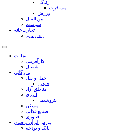
زندگی
مسافرت
ورزش
بین الملل
سیاست
تجارت‌خانه
راه نو نیوز
تجارت
کارآفرینی
اشتغال
بازرگانی
حمل و نقل
خودرو
مناطق آزاد
انرژی
پتروشیمی
مسکن
صنایع غذایی
فناوری
بورس ایران و جهان
بانک و بودجه