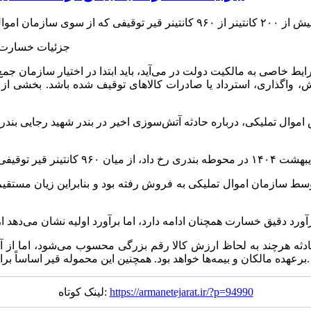
یط خاصی به مالکیت دولت در می‌آید، باید ابتدا در اختیار سازمان جمع
وش، واگذاری، استرداد یا صادرات کالاهای توقیف شده باشد. بخشی از 
 تملیکی، درباره حادثه آتش‌سوزی اخیر در بندر شهید رجایی بندرعب
وسط سازمان اموال تملیکی به فروش رفته بود و بنابراین زیان مستق
حادثه هرچند به لحاظ ارزش کالا رقم بزرگی محسوب می‌شود، اما از آ
برعهده مالکان و بیمه‌ها خواهد بود. همچنین این محموله قیر اساساً برای صادرات در نظر گرفته شده بود و عرضه‌ای در داخل کشور نداشت.
https://armanetejarat.ir/?p=94990
لینک کوتاه: