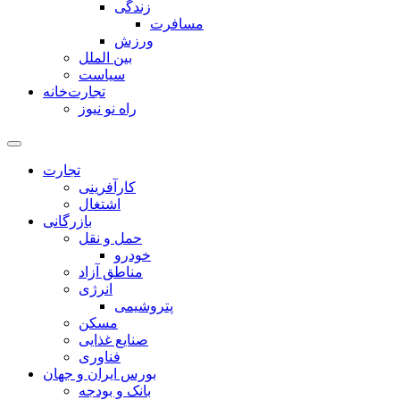
زندگی
مسافرت
ورزش
بین الملل
سیاست
تجارت‌خانه
راه نو نیوز
تجارت
کارآفرینی
اشتغال
بازرگانی
حمل و نقل
خودرو
مناطق آزاد
انرژی
پتروشیمی
مسکن
صنایع غذایی
فناوری
بورس ایران و جهان
بانک و بودجه