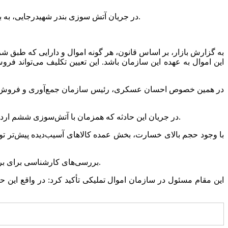
در جریان آتش سوزی بندر شهیدرجایی،‌ به بیش از ۲۰۰ کانتینر از ۹۶۰ کانتینر قیر توقیفی که از سوی سازمان اموال تملیکی با هدف صادرات فروش رفته بود،‌ خساراتی وارد شده است.
به گزارش بازار، بر اساس قانون، هر گونه اموال و دارایی که طبق شرا
این اموال به عهده این سازمان باشد. این تعیین تکلیف می‌تواند فر
در همین خصوص احسان عسکری، رئیس سازمان جمع‌آوری و فروش اموال
در جریان این حادثه که همزمان با آتش‌سوزی ششم اردیبهشت ۱۴۰۴ در محوطه بندری رخ داد، از میان ۹۶۰ کانتینر قیر توقیفی که قرار بود صادر شود، بیش از ۲۰۰ کانتینر دچار آسیب یا نابودی شد.
با وجود حجم بالای خسارت، بخش عمده کالاهای آسیب‌دیده پیش‌تر ت
بررسی‌های کارشناسی برای برآورد دقیق خسارت همچنان ادامه دارد، اما برآورد اولیه نشان می‌دهد ارزش کالاهای آسیب‌دیده نزدیک به دو همت (هزار میلیارد تومان) است.
این مقام مسئول در سازمان اموال تملیکی تأکید کرد: در واقع این 