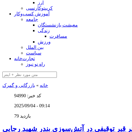
ارز
کریپتوکارنسی
آموزش کسب‌وکار
جامعه
معیشت بازنشستگان
زندگی
مسافرت
ورزش
بین الملل
سیاست
تجارت‌خانه
راه نو نیوز
خانه
»
بازرگانی و گمرک
کد خبر: 94990
2025/09/04 - 09:14
79 بازدید