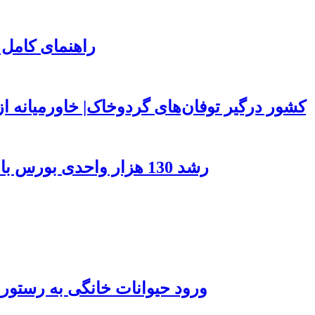
راهنمای کامل 
۱۵۰ کشور درگیر توفان‌های گردوخاک| خاورمیانه
رشد 130 هزار واحدی بورس با ورود 6 همت پول حقیقی/ صف خرید 700 نماد
ورود حیوانات خانگی به رستور