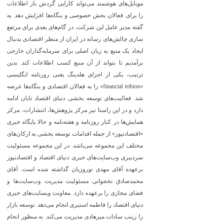
موبایل‌های هوشمند می‌تواند کارایی گردش باز اطلاعات
را برای فعالان بخش خصوصی و بنگاه‌ها افزایش دهد. به
گفته مدیر عامل این شرکت، در گام‌های بعدی برای مرتفع
سازی چالش‌های رسانه در ایران از منظر اقتصادی بدنبال
ایجاد یک منبع به زبان اصلی برای سرمایه‌گذاران خارجی
برآمدیم تا بتواند از آن منبع کسب اطلاعات کند. بدین
ترتیب، یکی از اجزای هلدینگ یعنی روزنامه انگلیسی
«financial tribion» را به فعالان اقتصادی و بنگاه‌ها عرضه
شد. فعالیت‌های توسعه بخشی دنیای اقتصاد تابان ادامه
دارد و در این راستا نیز مرکز پژوهش‌ها، انتشارات، مرکز
همایش‌ها در کنار روزنامه و هفته‌نامه و حالا پایگاه خبری
«اقتصادنیوز» از جمله اقدامات توسعه بخشی به ارکان‌های
مختلف این مجموعه می‌باشد. در این مجموعه مسئولیت
سردبیری وب‌سایت‌های خبری دنیای اقتصاد و اقتصادنیوز
برعهده آقای مهدی نوروزیان گذاشته شده است. آقای
محمدصادق نخجوانی مسئولیت مدیریت وب‌سایت‌ها و
فضای مجازی را برعهده دارد. معاونت وبسایت‌های خبری
دنیای اقتصاد را فاطمه استیری انجام می‌دهد. توسعه بازار
را زینب سادات میرهادی مدیریت می‌کند. به منظور انجام