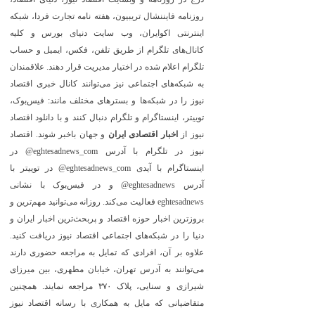
روزنامه فایننشال تریبیون، هفته نامه تجارت فردا، شبکه
اینترنتی اکوایران، وب سایت دنیای بورس و کلیه
کانال‌های تلگرام از طریق تلفن، فکس، ایمیل و حساب
تلگرام اعلام شده در اختیار مدیریت قرار دهند. علاقمندان
به شبکه‎‌های اجتماعی نیز می‌توانند کانال خبری اقتصاد
نیوز را در شبکه‌ها و بسترهای مختلف مانند: فیس‌بوک،
توییتر، اینستاگرام و تلگرام دنبال کنند و با دانلود اقتصاد
نیوز از
اخبار اقتصادی ایران
و جهان باخبر شوند. اقتصاد
نیوز در تلگرام با آدرس eghtesadnews_com@ در
اینستاگرام با آیدی eghtesadnews_com@ در توییتر با
آدرس eghtesadnews@ و در فیس‌بوک با نشانی
eghtesadnews فعالیت می‌کند. روزانه می‌توانید مهم‌ترین و
بروزترین اخبار حوزه اقتصاد و پربحث‌ترین اخبار ایران و
دنیا را در شبکه‌های اجتماعی اقتصاد نیوز دریافت کنید.
علاوه بر آن، افرادی که تمایل به مراجعه حضوری دارند
می‌توانند به آدرس تهران، خیابان مطهری، بین میرزای
شیرازی و سنایی، پلاک ۳۷۰ مراجعه نمایند. همچنین
متقاضیانی که مایل به همکاری با رسانه‌ اقتصاد نیوز