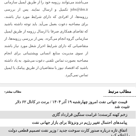
می‌باشند می‌توانند رزومه خود را از طریق ایمیل سازمانی
jobs@den.ir تکمیل و ارسال نمایند. پس از بررسی
رزومه‌ها، از افرادی که دارای شرایط مورد نیاز باشند،
برای مصاحبه دعوت بعمل می‌آید. باید توجه داشته باشید
که تقاضای همکاری صرفا با ارسال رزومه از طریق ایمیل
سازمانی گروه انجام می‌گردد. پس از بررسی رزومه‌ها، از
متقاضیانی که دارای شرایط احراز شغل مورد نیاز باشند
از سوی مدیریت منابع انسانی وپشتیبانی برای انجام
مصاحبه بصورت تماس تلفنی دعوت می‌شود. به یاد داشته
باشید که اقتصاد نیوز با متقاضیان از طریق پیامک یا ایمیل
تماس نمی‌گیرد.
مطالب مرتبط
مطالب بیشتر»
قیمت جهانی نفت امروز چهارشنبه ۱۹ آذر ۱۴۰۴ / برنت در کانال ۶۲ دلار
تثبیت شد
زخم کهنه کرسنت؛ غرامت سنگین قرارداد گازی
پیامدهای احتمال تغییر رژیم در ونزوئلا برای بازار جهانی نفت
اتفاق تازه درباره صدور کارت سوخت جدید / وزیر نفت تصمیم قطعی دولت
را اعلام کرد