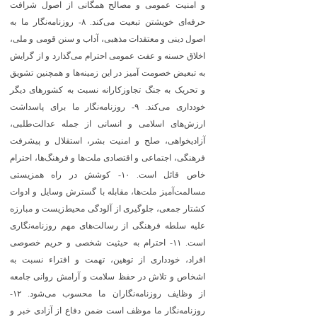
و امنیت عمومی و مصالح همگانی از اصول شرافت
حرفه‌ای خویشتن تبعیت می‌کند. ۸- روزنامه‌نگار ما به
اصول دینی و معتقدات مذهبی، آداب و سنن قومی و ملی،
اخلاق حسنه و عفت عمومی احترام می‌گذارد و از گرایش
به تبعیض خصومت آمیز در این زمینه‌ها و همچنین تشویق
و تحریک به جنگ تجاوزکارانه نسبت به کشورهای دیگر
خودداری می‌کند. ۹- روزنامه‌نگار ما برای پاسداشت
ارزش‌های اسلامی و انسانی از جمله عدالت‌طلبی،
آزادیخواهی، صلح و امنیت بشر، استقلال و پیشرفت
فرهنگی، اجتماعی و اقتصادی ملت‌ها و فرهنگ‌ها، احترام
خاص قائل است. ۱۰- کوشش در راه همزیستی
مسالمت‌آمیز ملت‌ها، مقابله با گسترش وسایل و ادوات
کشتار جمعی، جلوگیری از آلودگی محیط‌زیست و مبارزه
علیه سلطه فرهنگی از رسالت‌های مهم روزنامه‌نگاری
است. ۱۱- احترام به حیثیت شخصی و حریم خصوصی
افراد، خودداری از توهین، تهمت و افتراء نسبت به
اشخاص و تلاش در حفظ سلامت و آرامش روانی جامعه
از وظایف روزنامه‌نگاران ما محسوب می‌شود. ۱۲-
روزنامه‌نگار ما موظف است ضمن دفاع از آزادی خبر و