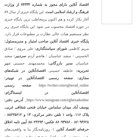
اقتصاد آنلاین دارای مجوز به شماره ۷۴۳۳۴ از وزارت
فرهنگ و ارشاد اسلامی است.
این پایگاه خبری از سال ۸۹
آغاز بکار کرده و هم اکنون پرمخاطب ترین پایگاه خبری
در حوزه اقتصاد محسوب می شود. این پایگاه خبری زیر
نظر مستقیم هیات عالی نظارت بر مطبوعات قرار دارد.
پایگاه خبری اقتصاد آنلاین
صاحب امتیاز و مدیرمسئول:
مریم کاظمی
شورای سیاستگذاری:
علی مروی / صادق
الحسینی / سعید عباسیان / هاشم آردم
سردبیر:
سعید
عباسیان
مدیر بازرگانی:
محمدمهدی حسینی
دبیر
تحریریه:
عاطفه حسینی
اقتصادآنلاین در شبکه‌های
مجازی:
صفحه رسمی اقتصادآنلاین در توییتر:
https://twitter.com/eghtesad_online
صفحه رسمی
اقتصادآنلاین در اینستاگرام:
https://www.instagram.com/eghtesadonline_
آدرس دفتر:
یوسف آباد. میدان سلماس. خیابان فتحی شقاقی غربی.
پلاک ۱۱۶. واحد ۱
تلفن دفتر مرکزی: ۱۳ و ۸۸۲۲۵۶۱۲ -
۸۶۰۹۳۶۲۸ - ۸۶۰۹۳۷۸۶ فکس: ۸۸۰۲۳۶۹۳
آیین نامه اخلاق
حرفه‌ای اقتصاد آنلاین
۱- روزنامه‌نگار ما به واقعیت‌های
عینی توجه می‌کند و اخبار صحیح و دقیق و تفسیرهای