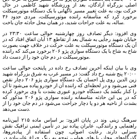
اصلی بزرگراه آزادگان، بعد از ورزشگاه شهید کاظمی در حال
حرکت بود، به علت تغییر مسیر ناگهانی با یک دستگاه موتورسیکلت
برخورد کرد که متأسفانه راننده موتورسیکلت، مردی حدود ۳۶
ساله، به علت جراحات شدید، در همان محل حادثه جان باخت.
وی افزود: دیگر تصادف روز چهارشنبه حوالی ساعت ۲۳:۳۰ در
خیابان شهید رجایی به شمال بعد از تقاطع ۱۳ آبان اتفاق افتاد که در
آن یک دستگاه موتورسیکلت به علت حرکت در خلاف جهت بصورت
شاخ به شاخ با یک دستگاه سواری پژو ۲۰۶ برخورد می‌کند که راننده
موتورسیکلت در دم جان خود را از دست داد.
وی با بیان اینکه آخرین تصادف رخ داده در پایتخت حوالی ساعت
۲۰:۰۰ پنج شنبه رخ داد گفت: در مسیر غرب به شرق بزرگراه شهید
زین الدین روی پل احسان یک دستگاه سواری پژو ۲۰۶ دچار نقص
فنی می‌شود و در لحظه‌ای که راننده آن از خودرو پیاده می‌شود تا آن
را کنار بکشد یک دستگاه خودرو عبوری بشدت با وی برخورد کرده
که در پی این حادثه متاسفانه راننده سواری پژو ۲۰۶ مذکور که
بشدت از ناحیه هر دو پا دچار جراحت می‌شود در دم جان خود را از
دست می‌دهد.
سرهنگ زینی وند در پایان افزود: بر اساس ماده ۲۱۵ آیین‌نامه
راهنمایی و رانندگی، عابران پیاده نیز در تأمین ایمنی ترافیک نقش
بسزایی دارند. رعایت اصولی، چون استفاده از پیاده‌روها،
گذرگاه‌های مجاز، پل‌های هوایی، توجه به رنگ چراغ عابرپیاده در