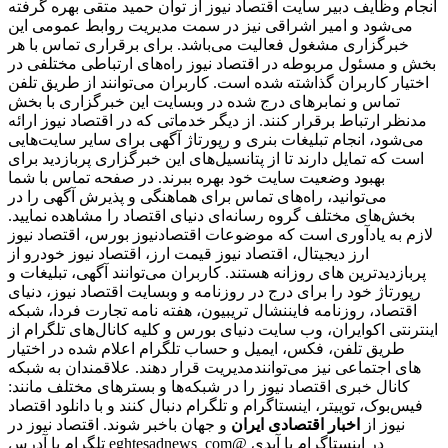
انجام وظایف دبیر سایت اقتصاد نیوز از توان حمید متقی بهره گرفته
می‌شود و امیر اشراقی نیز در سمت مدیریت روابط عمومی این
خبرگزاری مشغول فعالیت می‌باشد. برای برقراری تماس با هر
بخش و مسئول مربوطه در اقتصاد نیوز راه‌های ارتباطی مختلفی در
اختیار کاربران گذاشته شده است. کاربران می‌توانند از طریق تلفن
تماس و نمابرهای درج شده در وبسایت این خبرگزاری با بخش
مدنظر ارتباط برقرار کنند. از دیگر خدماتی که در اقتصاد نیوز ارائه
می‌شود، انجام تبلیغات بنری و رپورتاژ آگهی برای سایر سایت‌هایی
است که تمایل دارند تا از پتانسیل‌های این خبرگزاری پربازدید برای
بهبود وضعیت سایت خود بهره ببرند. در صفحه تماس با شما
می‌توانید، راه‌های تماس برای هماهنگی و پذیرش آگهی را در
بخش‌های مختلف گروه رسانه‌ای دنیای اقتصاد را مشاهده نمایید.
لازم به یادآوری است که موضوعات اقتصادنیوز بورس، اقتصاد نیوز
ارز دیجیتال، اقتصاد نیوز قیمت ارز، اقتصاد نیوز خودرو از
پربازدیدترین های روزانه هستند. کاربران می‌توانند آگهی، تبلیغات و
رپورتاژ خود را برای درج در روزنامه و وبسایت اقتصاد نیوز، دنیای
اقتصاد، روزنامه فایننشال تریبیون، هفته نامه تجارت فردا، شبکه
اینترنتی اکوایران، وب سایت دنیای بورس و کلیه کانال‌های تلگرام از
طریق تلفن، فکس، ایمیل و حساب تلگرام اعلام شده در اختیار
مدیریت قرار دهند. علاقمندان به شبکه‎‌های اجتماعی نیز می‌توانند
کانال خبری اقتصاد نیوز را در شبکه‌ها و بسترهای مختلف مانند:
فیس‌بوک، توییتر، اینستاگرام و تلگرام دنبال کنند و با دانلود اقتصاد
نیوز از
اخبار اقتصادی ایران
و جهان باخبر شوند. اقتصاد نیوز در
تلگرام با آدرس eghtesadnews_com@ در اینستاگرام با آیدی