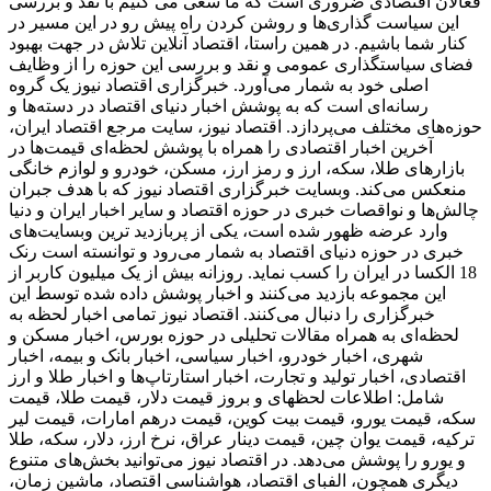
فعالان اقتصادی ضروری است که ما سعی می کنیم با نقد و بررسی
این سیاست گذاری‌ها و روشن کردن راه پیش رو در این مسیر در
کنار شما باشیم. در همین راستا، اقتصاد آنلاین تلاش در جهت بهبود
فضای سیاستگذاری عمومی و نقد و بررسی این حوزه را از وظایف
اصلی خود به شمار می‌آورد. خبرگزاری اقتصاد نیوز یک گروه
رسانه‌ای است که به پوشش اخبار دنیای اقتصاد در دسته‌ها و
حوزه‌های مختلف می‌پردازد. اقتصاد نیوز، سایت مرجع اقتصاد ایران،
آخرین اخبار اقتصادی را همراه با پوشش لحظه‌ای قیمت‌ها در
بازارهای طلا، سکه، ارز و رمز ارز، مسکن، خودرو و لوازم خانگی
منعکس می‌کند. وبسایت خبرگزاری اقتصاد نیوز که با هدف جبران
چالش‌ها و نواقصات خبری در حوزه اقتصاد و سایر اخبار ایران و دنیا
وارد عرضه ظهور شده است، یکی از پربازدید ترین وبسایت‌های
خبری در حوزه دنیای اقتصاد به شمار می‌رود و توانسته است رنک
18 الکسا در ایران را کسب نماید. روزانه بیش از یک میلیون کاربر از
این مجموعه بازدید می‌کنند و اخبار پوشش داده شده توسط این
خبرگزاری را دنبال می‌کنند. اقتصاد نیوز تمامی اخبار لحظه به
لحظه‌ای به همراه مقالات تحلیلی در حوزه بورس، اخبار مسکن و
شهری، اخبار خودرو، اخبار سیاسی، اخبار بانک و بیمه، اخبار
اقتصادی، اخبار تولید و تجارت، اخبار استارتاپ‌ها و اخبار طلا و ارز
شامل: اطلاعات لحظهای و بروز قیمت دلار، قیمت طلا، قیمت
سکه، قیمت یورو، قیمت بیت کوین، قیمت درهم امارات، قیمت لیر
ترکیه، قیمت یوان چین، قیمت دینار عراق، نرخ ارز، دلار، سکه، طلا
و یورو را پوشش می‌دهد. در اقتصاد نیوز می‌توانید بخش‌های متنوع
دیگری همچون، الفبای اقتصاد، هواشناسی اقتصاد، ماشین زمان،