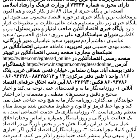
دارای مجوز به شماره ۷۴۳۳۴ از وزارت فرهنگ و ارشاد اسلامی
است.
این پایگاه خبری از سال ۸۹ آغاز بکار کرده و هم اکنون
پرمخاطب ترین پایگاه خبری در حوزه اقتصاد محسوب می شود. این
پایگاه خبری زیر نظر مستقیم هیات عالی نظارت بر مطبوعات قرار
دارد.
پایگاه خبری اقتصاد آنلاین
صاحب امتیاز و مدیرمسئول:
مریم
کاظمی
شورای سیاستگذاری:
علی مروی / صادق الحسینی / سعید
عباسیان / هاشم آردم
سردبیر:
سعید عباسیان
مدیر بازرگانی:
محمدمهدی حسینی
دبیر تحریریه:
عاطفه حسینی
اقتصادآنلاین در
صفحه رسمی اقتصادآنلاین در توییتر:
شبکه‌های مجازی:
صفحه رسمی اقتصادآنلاین در
https://twitter.com/eghtesad_online
آدرس
https://www.instagram.com/eghtesadonline_
اینستاگرام:
دفتر: یوسف آباد. میدان سلماس. خیابان فتحی شقاقی غربی. پلاک
۱۱۶. واحد ۱
تلفن دفتر مرکزی: ۱۳ و ۸۸۲۲۵۶۱۲ - ۸۶۰۹۳۶۲۸ -
۸۶۰۹۳۷۸۶ فکس: ۸۸۰۲۳۶۹۳
آیین نامه اخلاق حرفه‌ای اقتصاد
آنلاین
۱- روزنامه‌نگار ما به واقعیت‌های عینی توجه می‌کند و اخبار
صحیح و دقیق و تفسیرهای منطقی و منصفانه را در اختیار
خوانندگان می‌گذارد. روزنامه نگار ما به هیچ وجه جناحی عمل نمی
کند و تنها خط قرمز او قانون و خطوط مشخص شده توسط مقام
معظم رهبری است. ۲- روزنامه‌نگاری یک خدمت اجتماعی است، نه
یک فعالیت بازرگانی و روزنامه‌نگار همواره براساس وجدان اخلاق
عمل می‌کند. در این راستا بخش خبر و بخش بازرگانی در اقتصاد
آنلاین کاملا مجزا هستند. ۳- روزنامه‌نگاران اقتصاد آنلاین اگر اخباری
را از منبعی دیگر منتشر کنند، حتما منبع را ذکر می کنند. ۴- سرقت