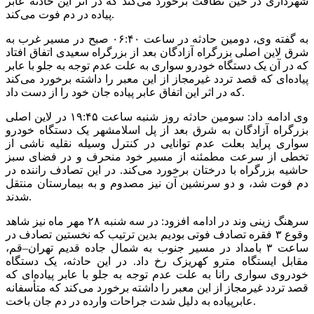
شهرداری در حین نظافت برخورد می‌کند که در اثر این حادثه عابر
پیاده در دم فوت می‌کند.
به گفته وی، دومین حادثه در ساعت ۰۶:۴۰ صبح در مسیر غرب به
شرق لاین اصلی بزرگراه آزادگان بعد از بزرگراه سعیدی اتفاق افتاد
که در آن یک دستگاه خودرو سواری به علت عدم توجه به جلو با عابر
پیاده‌ای که قصد تردد غیرمجاز از این معبر را داشته برخورد می‌کند
که در اثر این اتفاق عابر پیاده جان خود را از دست داد.
وی ادامه داد: سومین حادثه روز شنبه ساعت ۱۹:۴۵ در لاین اصلی
بزرگراه آزادگان به شرق بعد از پل اسلامشهر یک دستگاه خودرو
سواری پراید بعلت عدم توانایی در کنترل وسیله نقلیه ناشی از
تخطی از سرعت مطمئنه از مسیر خود منحرف و در فضای سبز
حاشیه بزرگراه با درختان برخورد می‌کند. در این تصادف راننده در
دم فوت شد، و دو سرنشین آن نیز مصدوم و به بیمارستان منتقل
شدند.
سرهنگ زینی وند در ادامه افزود: در سه شنبه ۲۸ مهر ماه نیز شاهد
وقوع ۳ فقره تصادف فوتی بودیم بدین ترتیب که نخستین تصادف در
ساعت ۳ بامداد در مسیر جنوب به شمال جاده قدیم تهران–قم،
مقابل ایستگاه مترو کهریزک رخ داد. در این حادثه، یک دستگاه
خودروی سواری رانا به علت عدم توجه به جلو با عابر پیاده‌ای که
قصد تردد غیرمجاز از این معبر را داشته برخورد می‌کند که متأسفانه
عابرپیاده به دلیل شدت جراحات وارده در دم جان باخت.