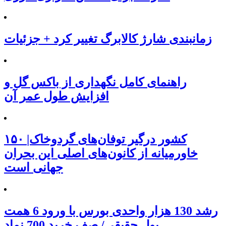
زمانبندی شارژ کالابرگ تغییر کرد + جزئیات
راهنمای کامل نگهداری از باکس گل و
افزایش طول عمر آن
۱۵۰ کشور درگیر توفان‌های گردوخاک|
خاورمیانه از کانون‌های اصلی این بحران
جهانی است
رشد 130 هزار واحدی بورس با ورود 6 همت
پول حقیقی/ صف خرید 700 نماد