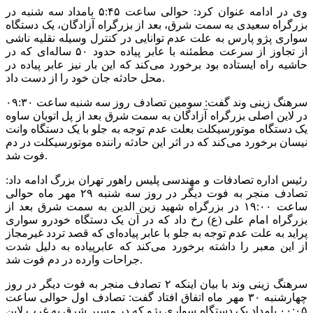
وی در ادامه عنوان کرد: حوالی ساعت ۵:۴۵ بامداد سه شنبه در
بزرگراه سعیدی به سمت شرق، بعد از بزرگراه آزادگان، یک دستگاه
سواری پژو پارس به علت عدم توانایی در کنترل وسیله نقلیه ناشی
از تجاوز از سرعت مطمئنه با عابر پیاده حدود ۵۰ ساله‌ای که در
حاشیه راه ایستاده بود برخورد می‌کند که این بار نیز عابر پیاده در
محل حادثه جان خود را از دست داد.
سرهنگ زینی وند گفت: سومین تصادف روز سه شنبه ساعت ۰۹:۳۰
در لاین اصلی بزرگراه آزادگان به سمت شرق بعد از پل اتوبان ساوه
یک دستگاه موتورسیکلت بعلت عدم توجه به جلو با یک دستگاه وانت
نیسان برخورد می‌کند که در اثر این حادثه راننده موتورسیکلت در دم
فوت شد.
رئیس اداره تصادفات و مهندسی پلیس راهور تهران بزرگ ادامه داد:
تصادف منجر به فوت دیگر در روز سه شنبه ۲۹ مهر ماه حوالی
ساعت ۱۹:۰۰ در بزرگراه شهید زین الدین به سمت شرق بعد از
بزرگراه امام علی (ع) رخ داد که در آن یک دستگاه خودرو سواری
پراید به علت عدم توجه به جلو با عابر پیاده‌ای که قصد تردد غیرمجاز
از این معبر را داشته برخورد می‌کند که عابرپیاده به دلیل شدت
جراحات وارده در دم فوت شد.
سرهنگ زینی وند با بیان اینکه ۲ تصادف منجر به فوت دیگر در روز
چهارشنبه ۳۰ مهر ماه اتفاق افتاد گفت: تصادف اول حوالی ساعت
۰۰:۰۵ بامداد یک دستگاه سواری پژو که در مسیر شرق به غرب لاین