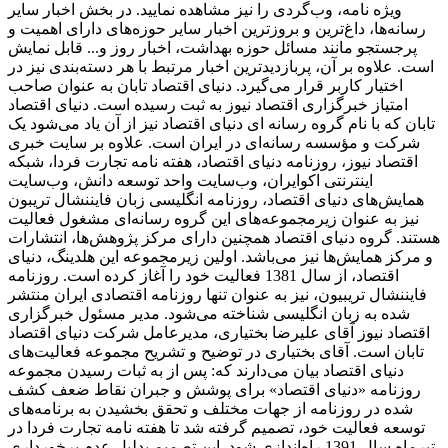
ویژه نامه، وب‌گردی را نیز مشاهده نمایید. در بخش اخبار سایر
رسانه‌ها، داغ‌ترین و بروزترین اخبار سایر حوزه‌های دارای اهمیت و
پرجستجو مانند مسائل حوزه بهداشت، اخبار روز و... قابل نمایش
است. علاوه بر آن، پربازدیدترین اخبار مرتبط با هر دسته‌بندی نیز در
اختیار کاربر قرار می‌گیرد. دنیای اقتصاد تابان به عنوان صاحب
امتیاز خبرگزاری اقتصاد نیوز به ثبت رسیده است. دنیای اقتصاد
تابان که با نام گروه رسانه ای دنیای اقتصاد نیز از آن یاد می‌شود یک
شرکت و مؤسسه رسانه‌ای در ایران است. علاوه بر سایت خبری
اقتصاد نیوز، روزنامه دنیای اقتصاد، هفته ‌نامه تجارت فردا، شبکه
اینترنتی اکوایران، وب‌سایت واحد توسعه دانش، وب‌سایت
همایش‌های دنیای اقتصاد، روزنامه انگلیسی ‌زبان فایننشال تریبون
نیز به عنوان زیرمجموعه‌های این گروه رسانه‌ای مشغول فعالیت
هستند. گروه دنیای اقتصاد همچنین دارای مرکز پژوهش‌ها، انتشارات
و مرکز همایش‌ها نیز می‌باشد. اولین زیرمجموعه این هلدینگ، دنیای
اقتصاد، از سال 1381 فعالیت خود را آغاز کرده است. روزنامه
فایننشال تریبیون، نیز به عنوان تنها روزنامه اقتصادی ایران منتشر
شده به زبان انگلیسی شناخته می‌شود. مدیر مسئول خبرگزاری
اقتصاد نیوز آقای علیرضا بختیاری، مدیرعامل شرکت دنیای اقتصاد
تابان است. آقای بختیاری در توضیح و تشریح مجموعه فعالیت‌های
دنیای اقتصاد بیان می‌دارند که: پس از به ثبات رسیدن مجموعه
روزنامه «دنیای اقتصاد» برای پوشش و جبران نقاط ضعف کشف
شده در روزنامه از جهات مختلف و تحقق بخشیدن به برنامه‌های
توسعه فعالیت خود، تصمیم گرفته شد تا هفته نامه تجارت فردا در
تیرماه سال 1391 راه‌اندازی شود. این تصمیم بدلیل عدم برخورداری