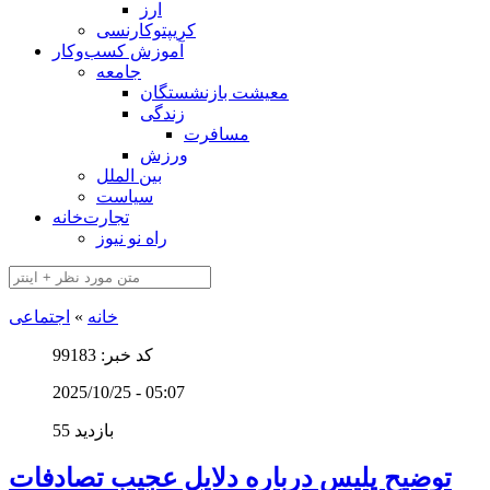
ارز
کریپتوکارنسی
آموزش کسب‌وکار
جامعه
معیشت بازنشستگان
زندگی
مسافرت
ورزش
بین الملل
سیاست
تجارت‌خانه
راه نو نیوز
خانه
»
اجتماعی
کد خبر: 99183
2025/10/25 - 05:07
55 بازدید
توضیح پلیس درباره دلایل عجیب تصادفات