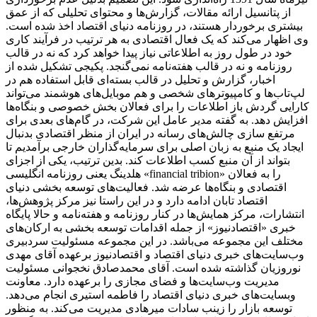
از پتانسیل ارائه مقالات، گزارش‌ها و محتوای تحلیلی که از عمق
بیشتری برخوردار هستند، در روزنامه دنیای اقتصاد اخذ شده است.
وی اظهار می‌کند که یک فعال اقتصادی به هر ترتیب در فرآیند کاری
خود در طول روز به اطلاعاتی نیاز پیدا خواهد کرد که نه در قالب
روزنامه و نه در قالب هفته‌نامه نمی‌گنجد. پکیجی تشکیل شده از
اخبار، گزارش و تحلیل در قالب بسته‌ای قابل استفاده هم در
لپ‌تاب‌ها و کامپیوترهای شخصی و هم موبایل‌های هوشمند می‌تواند
کارایی گردش باز اطلاعات را برای فعالان بخش خصوصی و بنگاه‌ها
افزایش دهد. به گفته مدیر عامل این شرکت، در گام‌های بعدی برای
مرتفع سازی چالش‌های رسانه در ایران از منظر اقتصادی بدنبال
ایجاد یک منبع به زبان اصلی برای سرمایه‌گذاران خارجی برآمدیم تا
بتواند از آن منبع کسب اطلاعات کند. بدین ترتیب، یکی از اجزای
هلدینگ یعنی روزنامه انگلیسی «financial tribion» را به فعالان
اقتصادی و بنگاه‌ها عرضه شد. فعالیت‌های توسعه بخشی دنیای
اقتصاد تابان ادامه دارد و در این راستا نیز مرکز پژوهش‌ها،
انتشارات، مرکز همایش‌ها در کنار روزنامه و هفته‌نامه و حالا پایگاه
خبری «اقتصادنیوز» از جمله اقدامات توسعه بخشی به ارکان‌های
مختلف این مجموعه می‌باشد. در این مجموعه مسئولیت سردبیری
وب‌سایت‌های خبری دنیای اقتصاد و اقتصادنیوز برعهده آقای مهدی
نوروزیان گذاشته شده است. آقای محمدصادق نخجوانی مسئولیت
مدیریت وب‌سایت‌ها و فضای مجازی را برعهده دارد. معاونت
وبسایت‌های خبری دنیای اقتصاد را فاطمه استیری انجام می‌دهد.
توسعه بازار را زینب سادات میرهادی مدیریت می‌کند. به منظور