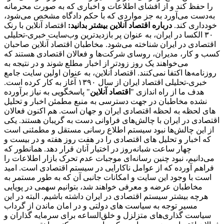
را حفظ کند و از افشای اطلاعات و اخباری که به صورت محرمانه
به‌دست می‌آورد به جز مواردی که با حکم دادگاه مشخص می‌شود،
خودداری کند.
درباره اقتصاد آنلاین بیشتر بدانید:
اقتصاد آنلاین با رنک
۳۰ الکسا در ایران، به عنوان پر بازدیدترین وب‌سایت خبری-تحلیلی
اقتصادی در ایران شناخته می‌شود. مخاطبان اقتصاد آنلاین صاحبان
کسب و کار، مدیران، روسای شرکت‌ها و فعالان اقتصادی هستند که
می‌خواهند یک روز زودتر از اخبار مطلع شوند و در نتیجه به
روزنامه‌ها اکتفا نمی‌کنند. اقتصاد آنلاین، به عنوان اولین سایت جامع
خبری-تحلیلی اقتصاد ایران از سال ۱۳۹۰ آغاز به کار کرده است.
هدف ما از راه اندازی "
اقتصاد آنلاین
" پاسخگویی به نیاز برآورده
نشده مخاطبان در جهت دسترسی به منبع مطمئن اخبار و تحلیل
های لحظه به لحظه اقتصادی ایران و جهان است. هم اکنون فعالان
اقتصادی در ایران با چالش‌های فراوانی دست به گریبان هستند. یکی
از این چالش‌ها نبود سیستم اطلاع رسانی مستقل و مطمئنی است
که اخبار و تحلیل های اقتصادی را در هفت روز هفته و در بیست و
چهار ساعت شبانه‌روز در اختیار آنان قرار دهد. همانطور که
می‌دانیم، نبود چنین رسانه‌ای موجبات عدم تحرک بازار اطلاعات را
فراهم آورده که از عوامل ناکارایی در سیستم اقتصادی است. امید
است با وجود این سایت و امکانات جانبی آن که به طور مستمر به
مخاطبان عرضه و معرفی خواهند شد، بتوانیم سهمی در پویایی
هرچه بیشتر سیستم اقتصادی در ایران داشته باشیم. البته در این
مسیر توجه به سیاست های دولتی و در امان ماندن از گرداب
سیاست گذاری‌های متزلزل و خلق‌الساعه برای سرمایه گذاران و