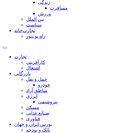
زندگی
مسافرت
ورزش
بین الملل
سیاست
تجارت‌خانه
راه نو نیوز
تجارت
کارآفرینی
اشتغال
بازرگانی
حمل و نقل
خودرو
مناطق آزاد
انرژی
پتروشیمی
مسکن
صنایع غذایی
فناوری
بورس ایران و جهان
بانک و بودجه