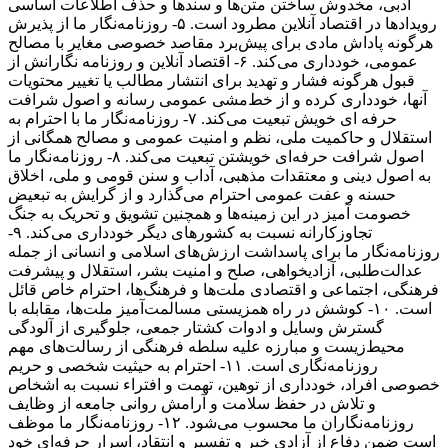
ادبی، مخدوش ساختن متن‌ها و سندها و حذف اطلاعات اساسی
رویدادها در اقتصاد آنلاین مطرود است. ۵- روزنامه‌نگار ما از پذیرش
هرگونه پاداش مادی برای پیش‌برد مقاصد خصوصی مغایر با مصالح
عمومی، خودداری می‌کند. ۶- اقتصاد آنلاین و روزنامه نگارانش از
قبول هرگونه فشار و تهدید برای انتشار مطالب یا تغییر محتویات
آنها، خودداری کرده و از خط‌مشی عمومی رسانه و اصول شرافت
حرفه ای خویش تبعیت می‌کند. ۷- روزنامه‌نگار ما با احترام به
استقلال و حاکمیت ملی، نظم و امنیت عمومی و مصالح همگانی از
اصول شرافت حرفه‌ای خویشتن تبعیت می‌کند. ۸- روزنامه‌نگار ما
به اصول دینی و معتقدات مذهبی، آداب و سنن قومی و ملی، اخلاق
حسنه و عفت عمومی احترام می‌گذارد و از گرایش به تبعیض
خصومت آمیز در این زمینه‌ها و همچنین تشویق و تحریک به جنگ
تجاوزکارانه نسبت به کشورهای دیگر خودداری می‌کند. ۹-
روزنامه‌نگار ما برای پاسداشت ارزش‌های اسلامی و انسانی از جمله
عدالت‌طلبی، آزادیخواهی، صلح و امنیت بشر، استقلال و پیشرفت
فرهنگی، اجتماعی و اقتصادی ملت‌ها و فرهنگ‌ها، احترام خاص قائل
است. ۱۰- کوشش در راه همزیستی مسالمت‌آمیز ملت‌ها، مقابله با
گسترش وسایل و ادوات کشتار جمعی، جلوگیری از آلودگی
محیط‌زیست و مبارزه علیه سلطه فرهنگی از رسالت‌های مهم
روزنامه‌نگاری است. ۱۱- احترام به حیثیت شخصی و حریم
خصوصی افراد، خودداری از توهین، تهمت و افتراء نسبت به اشخاص
و تلاش در حفظ سلامت و آرامش روانی جامعه از وظایف
روزنامه‌نگاران ما محسوب می‌شود. ۱۲- روزنامه‌نگار ما موظف
است ضمن دفاع از آزادی خبر و تفسیر و انتقاد، اسرار حرفه‌ای خود