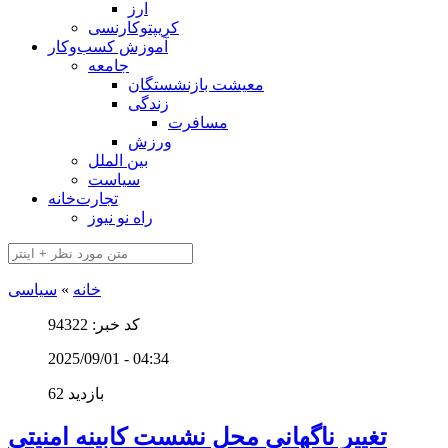
ارز
کریپتوکارنسی
آموزش کسب‌وکار
جامعه
معیشت بازنشستگان
زندگی
مسافرت
ورزش
بین الملل
سیاست
تجارت‌خانه
راه نو نیوز
خانه
»
سیاسی
کد خبر: 94322
2025/09/01 - 04:34
62 بازدید
تغییر ناگهانی محل نشست کابینه امنیتی