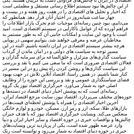
اقتصادی در ایران با چالش‌های فراوانی دست به گریبان هستند. یکی
از این چالش‌ها نبود سیستم اطلاع رسانی مستقل و مطمئنی است
که اخبار و تحلیل های اقتصادی را در هفت روز هفته و در بیست و
چهار ساعت شبانه‌روز در اختیار آنان قرار دهد. همانطور که
می‌دانیم، نبود چنین رسانه‌ای موجبات عدم تحرک بازار اطلاعات را
فراهم آورده که از عوامل ناکارایی در سیستم اقتصادی است. امید
است با وجود این سایت و امکانات جانبی آن که به طور مستمر به
مخاطبان عرضه و معرفی خواهند شد، بتوانیم سهمی در پویایی
هرچه بیشتر سیستم اقتصادی در ایران داشته باشیم. البته در این
مسیر توجه به سیاست های دولتی و در امان ماندن از گرداب
سیاست گذاری‌های متزلزل و خلق‌الساعه برای سرمایه گذاران و
فعالان اقتصادی ضروری است که ما سعی می کنیم با نقد و بررسی
این سیاست گذاری‌ها و روشن کردن راه پیش رو در این مسیر در
کنار شما باشیم. در همین راستا، اقتصاد آنلاین تلاش در جهت بهبود
فضای سیاستگذاری عمومی و نقد و بررسی این حوزه را از وظایف
اصلی خود به شمار می‌آورد. خبرگزاری اقتصاد نیوز یک گروه
رسانه‌ای است که به پوشش اخبار دنیای اقتصاد در دسته‌ها و
حوزه‌های مختلف می‌پردازد. اقتصاد نیوز، سایت مرجع اقتصاد ایران،
آخرین اخبار اقتصادی را همراه با پوشش لحظه‌ای قیمت‌ها در
بازارهای طلا، سکه، ارز و رمز ارز، مسکن، خودرو و لوازم خانگی
منعکس می‌کند. وبسایت خبرگزاری اقتصاد نیوز که با هدف جبران
چالش‌ها و نواقصات خبری در حوزه اقتصاد و سایر اخبار ایران و دنیا
وارد عرضه ظهور شده است، یکی از پربازدید ترین وبسایت‌های
خبری در حوزه دنیای اقتصاد به شمار می‌رود و توانسته است رنک