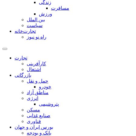
زندگی
مسافرت
ورزش
بین الملل
سیاست
تجارت‌خانه
راه نو نیوز
تجارت
کارآفرینی
اشتغال
بازرگانی
حمل و نقل
خودرو
مناطق آزاد
انرژی
پتروشیمی
مسکن
صنایع غذایی
فناوری
بورس ایران و جهان
بانک و بودجه