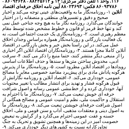
۱۱۶. واحد ۱
تلفن دفتر مرکزی: ۱۳ و ۸۸۲۲۵۶۱۲ - ۸۶۰۹۳۶۲۸ -
۸۶۰۹۳۷۸۶ فکس: ۸۸۰۲۳۶۹۳
آیین نامه اخلاق حرفه‌ای اقتصاد
آنلاین
۱- روزنامه‌نگار ما به واقعیت‌های عینی توجه می‌کند و اخبار
صحیح و دقیق و تفسیرهای منطقی و منصفانه را در اختیار
خوانندگان می‌گذارد. روزنامه نگار ما به هیچ وجه جناحی عمل نمی
کند و تنها خط قرمز او قانون و خطوط مشخص شده توسط مقام
معظم رهبری است. ۲- روزنامه‌نگاری یک خدمت اجتماعی است، نه
یک فعالیت بازرگانی و روزنامه‌نگار همواره براساس وجدان اخلاق
عمل می‌کند. در این راستا بخش خبر و بخش بازرگانی در اقتصاد
آنلاین کاملا مجزا هستند. ۳- روزنامه‌نگاران اقتصاد آنلاین اگر اخباری
را از منبعی دیگر منتشر کنند، حتما منبع را ذکر می کنند. ۴- سرقت
ادبی، مخدوش ساختن متن‌ها و سندها و حذف اطلاعات اساسی
رویدادها در اقتصاد آنلاین مطرود است. ۵- روزنامه‌نگار ما از پذیرش
هرگونه پاداش مادی برای پیش‌برد مقاصد خصوصی مغایر با مصالح
عمومی، خودداری می‌کند. ۶- اقتصاد آنلاین و روزنامه نگارانش از
قبول هرگونه فشار و تهدید برای انتشار مطالب یا تغییر محتویات
آنها، خودداری کرده و از خط‌مشی عمومی رسانه و اصول شرافت
حرفه ای خویش تبعیت می‌کند. ۷- روزنامه‌نگار ما با احترام به
استقلال و حاکمیت ملی، نظم و امنیت عمومی و مصالح همگانی از
اصول شرافت حرفه‌ای خویشتن تبعیت می‌کند. ۸- روزنامه‌نگار ما
به اصول دینی و معتقدات مذهبی، آداب و سنن قومی و ملی، اخلاق
حسنه و عفت عمومی احترام می‌گذارد و از گرایش به تبعیض
خصومت آمیز در این زمینه‌ها و همچنین تشویق و تحریک به جنگ
تجاوزکارانه نسبت به کشورهای دیگر خودداری می‌کند. ۹-