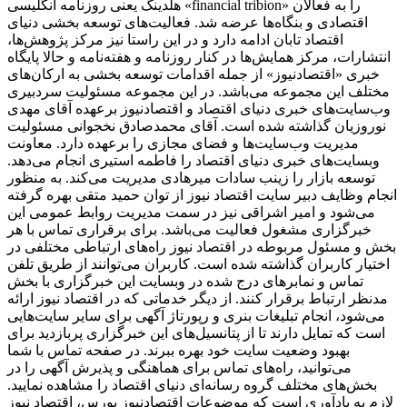
هلدینگ یعنی روزنامه انگلیسی «financial tribion» را به فعالان
اقتصادی و بنگاه‌ها عرضه شد. فعالیت‌های توسعه بخشی دنیای
اقتصاد تابان ادامه دارد و در این راستا نیز مرکز پژوهش‌ها،
انتشارات، مرکز همایش‌ها در کنار روزنامه و هفته‌نامه و حالا پایگاه
خبری «اقتصادنیوز» از جمله اقدامات توسعه بخشی به ارکان‌های
مختلف این مجموعه می‌باشد. در این مجموعه مسئولیت سردبیری
وب‌سایت‌های خبری دنیای اقتصاد و اقتصادنیوز برعهده آقای مهدی
نوروزیان گذاشته شده است. آقای محمدصادق نخجوانی مسئولیت
مدیریت وب‌سایت‌ها و فضای مجازی را برعهده دارد. معاونت
وبسایت‌های خبری دنیای اقتصاد را فاطمه استیری انجام می‌دهد.
توسعه بازار را زینب سادات میرهادی مدیریت می‌کند. به منظور
انجام وظایف دبیر سایت اقتصاد نیوز از توان حمید متقی بهره گرفته
می‌شود و امیر اشراقی نیز در سمت مدیریت روابط عمومی این
خبرگزاری مشغول فعالیت می‌باشد. برای برقراری تماس با هر
بخش و مسئول مربوطه در اقتصاد نیوز راه‌های ارتباطی مختلفی در
اختیار کاربران گذاشته شده است. کاربران می‌توانند از طریق تلفن
تماس و نمابرهای درج شده در وبسایت این خبرگزاری با بخش
مدنظر ارتباط برقرار کنند. از دیگر خدماتی که در اقتصاد نیوز ارائه
می‌شود، انجام تبلیغات بنری و رپورتاژ آگهی برای سایر سایت‌هایی
است که تمایل دارند تا از پتانسیل‌های این خبرگزاری پربازدید برای
بهبود وضعیت سایت خود بهره ببرند. در صفحه تماس با شما
می‌توانید، راه‌های تماس برای هماهنگی و پذیرش آگهی را در
بخش‌های مختلف گروه رسانه‌ای دنیای اقتصاد را مشاهده نمایید.
لازم به یادآوری است که موضوعات اقتصادنیوز بورس، اقتصاد نیوز