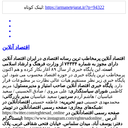
https://armanetejarat.ir/?p=94322
لینک کوتاه:
اقتصاد آنلاین
اقتصاد آنلاین پرمخاطب ترین رسانه اقتصادی در ایران
اقتصاد آنلاین
دارای مجوز به شماره ۷۴۳۳۴ از وزارت فرهنگ و ارشاد اسلامی
است.
این پایگاه خبری از سال ۸۹ آغاز بکار کرده و هم اکنون
پرمخاطب ترین پایگاه خبری در حوزه اقتصاد محسوب می شود. این
پایگاه خبری زیر نظر مستقیم هیات عالی نظارت بر مطبوعات قرار
دارد.
پایگاه خبری اقتصاد آنلاین
صاحب امتیاز و مدیرمسئول:
مریم
کاظمی
شورای سیاستگذاری:
علی مروی / صادق الحسینی / سعید
عباسیان / هاشم آردم
سردبیر:
سعید عباسیان
مدیر بازرگانی:
محمدمهدی حسینی
دبیر تحریریه:
عاطفه حسینی
اقتصادآنلاین در
صفحه رسمی اقتصادآنلاین در توییتر:
شبکه‌های مجازی:
صفحه رسمی اقتصادآنلاین در
https://twitter.com/eghtesad_online
آدرس
https://www.instagram.com/eghtesadonline_
اینستاگرام:
دفتر: یوسف آباد. میدان سلماس. خیابان فتحی شقاقی غربی. پلاک