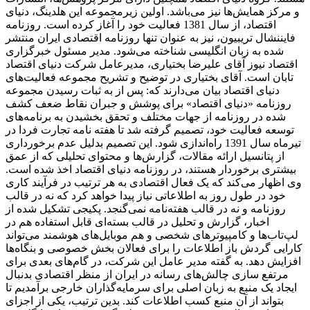
و مرکز همایش‌ها نیز می‌باشد. اولین زیرمجموعه این هلدینگ، دنیای
اقتصاد، از سال 1381 فعالیت خود را آغاز کرده است. روزنامه
فایننشال تریبیون، نیز به عنوان تنها روزنامه اقتصادی ایران منتشر
شده به زبان انگلیسی شناخته می‌شود. مدیر مسئول خبرگزاری
اقتصاد نیوز آقای علیرضا بختیاری، مدیرعامل شرکت دنیای اقتصاد
تابان است. آقای بختیاری در توضیح و تشریح مجموعه فعالیت‌های
دنیای اقتصاد بیان می‌دارند که: پس از به ثبات رسیدن مجموعه
روزنامه «دنیای اقتصاد» برای پوشش و جبران نقاط ضعف کشف
شده در روزنامه از جهات مختلف و تحقق بخشیدن به برنامه‌های
توسعه فعالیت خود، تصمیم گرفته شد تا هفته نامه تجارت فردا در
تیرماه سال 1391 راه‌اندازی شود. این تصمیم بدلیل عدم برخورداری
از پتانسیل ارائه مقالات، گزارش‌ها و محتوای تحلیلی که از عمق
بیشتری برخوردار هستند، در روزنامه دنیای اقتصاد اخذ شده است.
وی اظهار می‌کند که یک فعال اقتصادی به هر ترتیب در فرآیند کاری
خود در طول روز به اطلاعاتی نیاز پیدا خواهد کرد که نه در قالب
روزنامه و نه در قالب هفته‌نامه نمی‌گنجد. پکیجی تشکیل شده از
اخبار، گزارش و تحلیل در قالب بسته‌ای قابل استفاده هم در
لپ‌تاب‌ها و کامپیوترهای شخصی و هم موبایل‌های هوشمند می‌تواند
کارایی گردش باز اطلاعات را برای فعالان بخش خصوصی و بنگاه‌ها
افزایش دهد. به گفته مدیر عامل این شرکت، در گام‌های بعدی برای
مرتفع سازی چالش‌های رسانه در ایران از منظر اقتصادی بدنبال
ایجاد یک منبع به زبان اصلی برای سرمایه‌گذاران خارجی برآمدیم تا
بتواند از آن منبع کسب اطلاعات کند. بدین ترتیب، یکی از اجزای