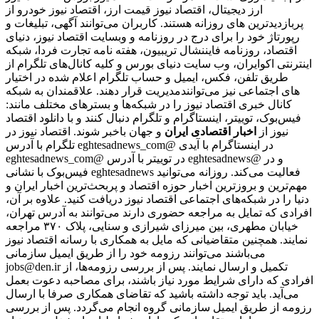
ارز دیجیتال، اقتصاد نیوز قیمت ارز، اقتصاد نیوز خودرو از
پربازدیدترین های روزانه هستند. کاربران می‌توانند آگهی، تبلیغات و
رپورتاژ خود را برای درج در روزنامه و وبسایت اقتصاد نیوز، دنیای
اقتصاد، روزنامه فایننشال تریبیون، هفته نامه تجارت فردا، شبکه
اینترنتی اکوایران، وب سایت دنیای بورس و کلیه کانال‌های تلگرام از
طریق تلفن، فکس، ایمیل و حساب تلگرام اعلام شده در اختیار
مدیریت قرار دهند. علاقمندان به شبکه‎‌های اجتماعی نیز می‌توانند
کانال خبری اقتصاد نیوز را در شبکه‌ها و بسترهای مختلف مانند:
فیس‌بوک، توییتر، اینستاگرام و تلگرام دنبال کنند و با دانلود اقتصاد
نیوز از
اخبار اقتصادی ایران
و جهان باخبر شوند. اقتصاد نیوز در
تلگرام با آدرس eghtesadnews_com@ در اینستاگرام با آیدی
eghtesadnews_com@ در توییتر با آدرس eghtesadnews@ و در
فیس‌بوک با نشانی eghtesadnews فعالیت می‌کند. روزانه می‌توانید
مهم‌ترین و بروزترین اخبار حوزه اقتصاد و پربحث‌ترین اخبار ایران و
دنیا را در شبکه‌های اجتماعی اقتصاد نیوز دریافت کنید. علاوه بر آن،
افرادی که تمایل به مراجعه حضوری دارند می‌توانند به آدرس تهران،
خیابان مطهری، بین میرزای شیرازی و سنایی، پلاک ۳۷۰ مراجعه
نمایند. همچنین متقاضیانی که مایل به همکاری با رسانه‌ اقتصاد نیوز
می‌باشند می‌توانند رزومه خود را از طریق ایمیل سازمانی
jobs@den.ir تکمیل و ارسال نمایند. پس از بررسی رزومه‌ها، از
افرادی که دارای شرایط مورد نیاز باشند، برای مصاحبه دعوت بعمل
می‌آید. باید توجه داشته باشید که تقاضای همکاری صرفا با ارسال
رزومه از طریق ایمیل سازمانی گروه انجام می‌گردد. پس از بررسی