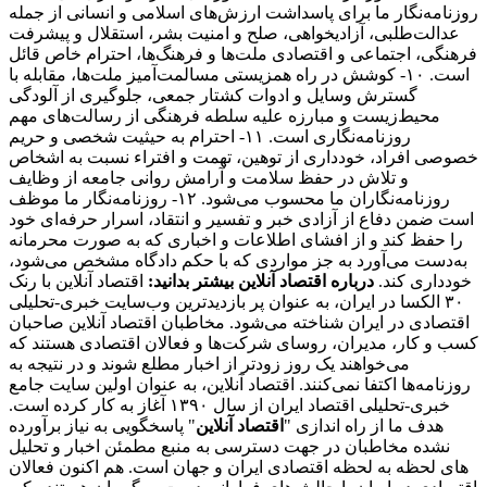
روزنامه‌نگار ما برای پاسداشت ارزش‌های اسلامی و انسانی از جمله
عدالت‌طلبی، آزادیخواهی، صلح و امنیت بشر، استقلال و پیشرفت
فرهنگی، اجتماعی و اقتصادی ملت‌ها و فرهنگ‌ها، احترام خاص قائل
است. ۱۰- کوشش در راه همزیستی مسالمت‌آمیز ملت‌ها، مقابله با
گسترش وسایل و ادوات کشتار جمعی، جلوگیری از آلودگی
محیط‌زیست و مبارزه علیه سلطه فرهنگی از رسالت‌های مهم
روزنامه‌نگاری است. ۱۱- احترام به حیثیت شخصی و حریم
خصوصی افراد، خودداری از توهین، تهمت و افتراء نسبت به اشخاص
و تلاش در حفظ سلامت و آرامش روانی جامعه از وظایف
روزنامه‌نگاران ما محسوب می‌شود. ۱۲- روزنامه‌نگار ما موظف
است ضمن دفاع از آزادی خبر و تفسیر و انتقاد، اسرار حرفه‌ای خود
را حفظ کند و از افشای اطلاعات و اخباری که به صورت محرمانه
به‌دست می‌آورد به جز مواردی که با حکم دادگاه مشخص می‌شود،
خودداری کند.
درباره اقتصاد آنلاین بیشتر بدانید:
اقتصاد آنلاین با رنک
۳۰ الکسا در ایران، به عنوان پر بازدیدترین وب‌سایت خبری-تحلیلی
اقتصادی در ایران شناخته می‌شود. مخاطبان اقتصاد آنلاین صاحبان
کسب و کار، مدیران، روسای شرکت‌ها و فعالان اقتصادی هستند که
می‌خواهند یک روز زودتر از اخبار مطلع شوند و در نتیجه به
روزنامه‌ها اکتفا نمی‌کنند. اقتصاد آنلاین، به عنوان اولین سایت جامع
خبری-تحلیلی اقتصاد ایران از سال ۱۳۹۰ آغاز به کار کرده است.
هدف ما از راه اندازی "
اقتصاد آنلاین
" پاسخگویی به نیاز برآورده
نشده مخاطبان در جهت دسترسی به منبع مطمئن اخبار و تحلیل
های لحظه به لحظه اقتصادی ایران و جهان است. هم اکنون فعالان