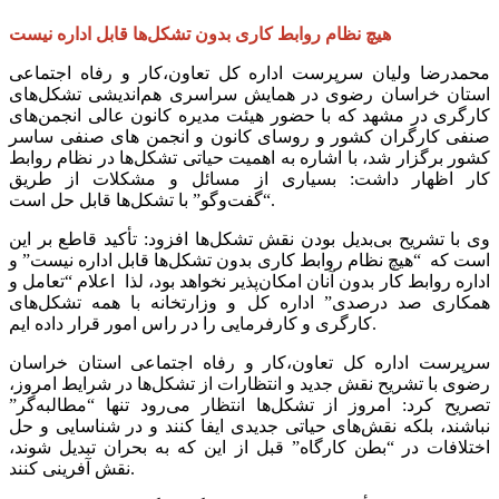
هیچ نظام روابط کاری بدون تشکل‌ها قابل اداره نیست
محمدرضا ولیان سرپرست اداره کل تعاون،کار و رفاه اجتماعی
استان خراسان رضوی در همایش سراسری هم‌اندیشی تشکل‌های
کارگری در مشهد که با حضور هیئت مدیره کانون عالی انجمن‌های
صنفی کارگران کشور و روسای کانون و انجمن های صنفی ساسر
کشور برگزار شد‌، با اشاره به اهمیت حیاتی تشکل‌ها در نظام روابط
کار اظهار داشت: بسیاری از مسائل و مشکلات از طریق
“گفت‌وگو” با تشکل‌ها قابل حل است.
وی با تشریح بی‌بدیل بودن نقش تشکل‌ها افزود: تأکید قاطع بر این
است که “هیچ نظام روابط کاری بدون تشکل‌ها قابل اداره نیست” و
اداره روابط کار بدون آنان امکان‌پذیر نخواهد بود، لذا اعلام “تعامل و
همکاری صد درصدی” اداره کل و وزارتخانه با همه تشکل‌های
کارگری و کارفرمایی را در راس امور قرار داده ایم.
سرپرست اداره کل تعاون،کار و رفاه اجتماعی استان خراسان
رضوی با تشریح نقش جدید و انتظارات از تشکل‌ها در شرایط امروز،
تصریح کرد: امروز از تشکل‌ها انتظار می‌رود تنها “مطالبه‌گر”
نباشند، بلکه نقش‌های حیاتی جدیدی ایفا کنند‌ و در شناسایی و حل
اختلافات در “بطن کارگاه” قبل از این که به بحران تبدیل شوند،
نقش آفرینی کنند.