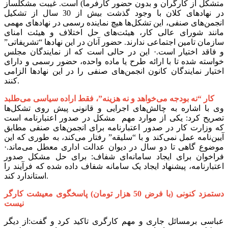
متشکل از کارگران و بدون حضور کارفرما) است. غیبت مشکلساز
در نهادهای کلان با وجود گذشت بیش از 30 سال از تشکیل
انجمن‌های صنفی، این تشکل‌ها هیچ نماینده رسمی در نهادهای مهمی
مانند شورای عالی کار، هیئت‌های حل اختلاف و هیئت امنای
سازمان تامین اجتماعی ندارند. حضور آنان در این نهادها “تشریفاتی”
و فاقد اختیار است.· این در حالی است که از نمایندگان مجلس
خواسته شده تا با ارائه طرح یا ماده واحده، حضور رسمی و دارای
اختیار نمایندگان کانون انجمن‌های صنفی را در این نهادها الزامی
کنند.
کار “نه بودجه می‌خواهد و نه هزینه”، فقط اراده سیاسی می‌طلبد
وی با اشاره به چالش‌های اجرایی و قانونی پیش روی تشکل‌ها
تصریح کرد: یکی از موارد مهم مشکل در صدور اعتبارنامه است
که وزارت کار در صدور اعتبارنامه برای انجمن‌های صنفی مطابق
آیین‌نامه عمل نمی‌کند و با “سلیقه” رفتار می‌کند، به طوری که این
موضوع گاهی تا دو سال در دیوان عدالت اداری معطل می‌ماند.·
فراخوان برای ایجاد سامانه‌ای شفاف: برای حل مشکل صدور
اعتبارنامه، پیشنهاد ایجاد یک سامانه شفاف داده شده که فرآیند را
استاندارد کند.
دستمزد کنونی (با فرض 50 هزار تومان) پاسخگوی معیشت کارگر
نیست
عباسی برمسائل جاری و مهم کارگری تاکید کرد و گفت:از دیگر