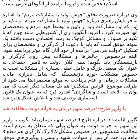
اسلام) عجین شده و لزوماً برآمده از الگوهای غربی نیست.
وی درباره ضرورت تحقق “جهش تولید با مشارکت مردم” با اشاره
به فرمایش رهبری درباره “جهش تولید با مشارکت مردم” و تاکید بر
این که این مشارکت باید از پایین و توسط خود مردم و متخصصان
آنها صورت گیرد ، افزود: الگوبرداری از کشورهایی مانند چین که با
تکیه بر صنوف و مشاغل کوچک به رشد اقتصادی دست یافتند یک
نمونه موفق است که باید با دعوت از کارگران و متخصصان برای
تشکیل “دولت مردمی” برآمده از خود آنان گام موثر برداشته شود.
البته درخصوص چالش‌ها و مشکلات پیش روی کارگران و
بازنشستگان باید بگویم: بدهی کلان دولت به تامین اجتماعی به
عنوان یک معضل بزرگ و عامل اصلی بسیاری از مشکلات است به
خصوص مشکلات حوزه بازنشستگی که شامل ناترازی مالی،
مشکلات درمانی و عدم پرداخت به موقع مستمری‌ها می شود از
طرفی موضوع قوانین مشکل‌زا هم یک مساله دیگر است که می
توان به “لایحه استاد و شاگردی” اشاره کرد که به عنوان یک قانون
استثماری توصیف شد و با تلاش تشکل‌ها رد شد.
با واریز طرح 9 درصد سهم درمان به خزانه دولت مخالفت شد
گلپور ادامه داد: درباره طرح 9 درصد سهم درمان باید بگویم با واریز
این سهم به خزانه دولت به عنوان پولی که متعلق به مردم است
مخالفت شدهمچنین در خصوص مشکل کالابرگ کارگری هم قطع 8
ماهه پرداخت آن پس از شهادت شهید رئیسی و پیگیری‌های موفق