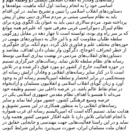
اساسی خود را به انجام رسانند: اول آنکه ماهیت، مولفه‌ها و
دستاوردهای انقلاب اسلامی را تبیین و تشریح نمایند. در این اقدام
باید به نظام سیاسی مبتنی بر مردم سالاری دینی بیش از پیش
پرداخته شود. مردم سالاری دینی باید به عنوان یک الگوی ویژه برای
نظام لیبرال دموکراسی غربی معرفی شود که علیرغم همه موانع
که بر سر راه وی بوده، توانسته است تا چهار دهه در مقابل زورگویی
سلطه طلبان مقاومت کند و با این حال به دستاوردهای مهمی در
حوزه‌های مختلف علم و فناوری نایل گردد. دوم آنکه، برای جلوگیری
از خطر انحراف، اعوجاج، دگرگون وار نشان دادن اهداف، مقاصد و
دستاوردهای انقلاب‌های مردمی در نهضت بیداری اسلامی توسط
رسانه های نظام سلطه تلاش نماید. رسالت‌های خبرگزاری تسنیم
در حوزه فعالیت خارج از کشور دو مورد فوق ذکر شده و در تلاش
است تا در کنار سایر رسانه‌های انقلابی و وفادار، آرایش رسانه ای
مستحکمی در برابر انحصار و سلطه امپریالیسم رسانه ای به وجود
آورد و زبان گویای انقلاب اسلامی و انقلابیون مسلمان و آزادیخواه
در تمام نقاط عالم باشد. در عرصه داخلی نیز، تسنیم وظیفه خود
می‌داند تا همسو با اهداف نظام مقدس جمهوری اسلامی یکی در
عرصه وسیع فرهنگی کشور، حضور موثر ایفا نماید و سایر
رسانه‌های انقلابی را به منظور همکاری در این مسیر تشویق و
هدایت نماید. تسنیم آگاه است که امپریالیسم رسانه ای غرب همواره
با انجام اقداماتی تلاش دارد تا علیه افکار عمومی کشور هجمه وارد
نماید و در این راستا فعالیت‌هایی جهت مهندسی و جابجایی حقایق در
اذهان ملت مسلمان ایران، صورت می‌پذیرد. بنابراین شرایط کنونی