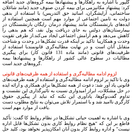
گلپور با اشاره به راهکارها و پیشنهادها بیمه گروه‌های جدید اضافه
کرد: پیشنهاد مکانیزمی برای بیمه کردن صنوف جدید (مانند شاغلان
ساختمانی، آرایشگران، اساتید حق التدریس) با استفاده از بدهی
دولت به تامین اجتماعی از موارد مهم است همچنین استفاده از
ایده‌های بازنشستگان مانند پیشنهاد درمان رایگان بازنشستگان در
بیمارستان‌های دولتی به جای دریافت پول نقد، که هم بدهی را
کاهش می‌دهد و هم آرامش اجتماعی ایجاد می‌کند.از طرفی تقویت
وحدت و همکاریبا تاکید بر اینکه قدرت تشکل‌ها در وحدت و شناخت
متقابل آنان است و در نهایت مطالبه‌گری قانونمندبا استفاده از
ظرفیت‌های قانونی (مانند ماده 131 قانون کار) برای پیگیری
مطالبات در سطوح عالی کشور از راهکارها و پیشنهادها بیمه
گروه‌های جدید است.
لزوم ادامه مطالبه‌گری و استفاده از همه ظرفیت‌های قانونی
وی با تاکید بر لزوم ادامه مطالبه‌گری و استفاده از همه ظرفیت‌های
قانونی یاد آور شد: دعوت از همه تشکل‌ها برای همکاری و ارائه ایده
در حل مشکلات، ابراز امیدواری نسبت به تاثیرگذاری این نشست و
تداوم گفت‌وگوها، یادآوری این نکته که نباید از پیگیری حقوق
کارگری ناامید شد و با استمرار تلاش می‌توان به نتایج مطلوب دست
یافت از موارد مهم است.
‌وی با اشاره به اهمیت حیاتی تشکل‌ها در نظام روابط کا گفت: تأکید
قاطع بر این که “هیچ نظام روابط کاری بدون تشکل‌ها قابل اداره
نیست” و اداره روابط کار بدون آنان امکان‌پذیر نخواهد بود، کلید حل