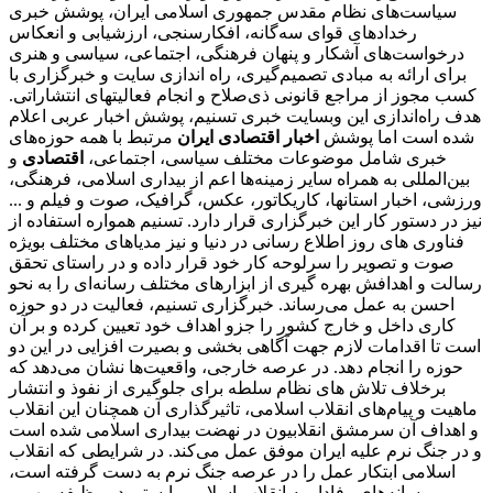
سیاست‌های نظام مقدس جمهوری اسلامی ایران، پوشش خبری
رخدادهای قوای سه‌گانه، افکارسنجی، ارزشیابی و انعکاس
درخواست‌های آشکار و پنهان فرهنگی، اجتماعی، سیاسی و هنری
برای ارائه به مبادی تصمیم‌گیری، راه اندازی سایت و خبرگزاری با
کسب مجوز از مراجع قانونی ذی‌صلاح و انجام فعالیتهای انتشاراتی.
هدف راه‌اندازی این وبسایت خبری تسنیم، پوشش اخبار عربی اعلام
شده است اما پوشش
اخبار اقتصادی ایران
مرتبط با همه حوزه‌های
خبری شامل موضوعات مختلف سیاسی، اجتماعی،
اقتصادی
و
بین‌المللی به همراه سایر زمینه‌ها اعم از بیداری اسلامی، فرهنگی،
ورزشی، اخبار استانها، کاریکاتور، عکس، گرافیک، صوت و فیلم و ...
نیز در دستور کار این خبرگزاری قرار دارد. تسنیم همواره استفاده از
فناوری های روز اطلاع رسانی در دنیا و نیز مدیاهای مختلف بویژه
صوت و تصویر را سرلوحه کار خود قرار داده و در راستای تحقق
رسالت و اهدافش بهره گیری از ابزارهای مختلف رسانه‌ای را به نحو
احسن به عمل می‌رساند. خبرگزاری تسنیم، فعالیت در دو حوزه
کاری داخل و خارج کشور را جزو اهداف خود تعیین کرده و بر آن
است تا اقدامات لازم جهت آگاهی بخشی و بصیرت افزایی در این دو
حوزه را انجام دهد. در عرصه خارجی، واقعیت‌ها نشان می‌دهد که
برخلاف تلاش های نظام سلطه برای جلوگیری از نفوذ و انتشار
ماهیت و پیام‌های انقلاب اسلامی، تاثیرگذاری آن همچنان این انقلاب
و اهداف آن سرمشق انقلابیون در نهضت بیداری اسلامی شده است
و در جنگ نرم علیه ایران موفق عمل می‌کند. در شرایطی که انقلاب
اسلامی ابتکار عمل را در عرصه جنگ نرم به دست گرفته است،
رسانه‌های وفادار به انقلاب اسلامی بایستی دو وظیفه مهم و