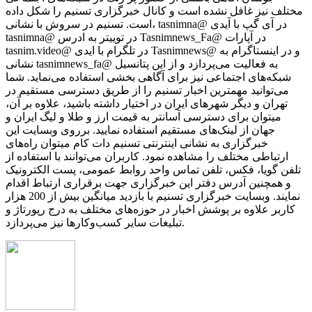
مختلف نیز غافل نشده است و کانال خبرگزاری تسنیم را شکل داده
است. تسنیم در سروش با نشانی، tasnimna@ در آی گپ با آیدی
tasnimna@ در توییتر به ادرس Tasnimnews_Fa@ در آپارات
tasnim.video@ در تلگرام با ایدی Tasnimnews@ و در اینستاگرام به
نشانی tasnimnews_fa@ به فعالیت می‌پردازد و از این پتانسیل
شبکه‌های اجتماعی نیز برای آگاهی بخشی استفاده می‌نماید. شما
می‌توانید مهمترین اخبار تسنیم را از طریق دسترسی مستقیم در
تهران و دیگر شهرهای ایران در اختیار داشته باشید، علاوه بر آن،
میتوان برای دسترسی آسانتر به قیمت ارز و طلا و لیگ ایران و
جهان از لینک‌های مستقیم استفاده نمایید. برروی وبسایت این
خبرگزاری به نشانی اینترنتی تسنیم دات کام میتوان راه‌های
ارتباطی مختلف را مشاهده نمود. کاربران می‌توانند با استفاده از
تلفن گویا، فکس، تلفن تماس واحد روابط عمومی، پست الکترونیک
و همچنین آدرس دفتر این خبرگزاری جهت برقراری ارتباط اقدام
نمایند. وبسایت خبرگزاری تسنیم با بازدید میانگین بیش از 200 هزار
کاربر علاوه بر پوشش اخبار در حوزه‌های مختلف به درج رپورتاژ و
تبلیغات سایر کسب‌وکارها نیز می‌پردازد.