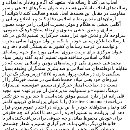
ایجاب می کند تا رسانه های متعهد که آگاه و وفادار به اهداف و
رسالت‌های انقلاب اسلامی هستند به عنوان سنگرهای دفاعی و سپر
مقاومت در مقابل این هجمه‌ها ایجاد شده و فعالیت کنند تا بتوانند از
آرمان‌های مقدس نظام اسلامی دفاع کنند و با اطلاع رسانی و
آگاهی بخشی به هنگام و موثر، بصیرت افزایی را در جهت مصون
سازی و عمق بخشی معنوی و ارتقاء سطح فرهنگ عمومی،
سرلوحه کار و تلاش خود قرار دهند. خبرگزاری تسنیم تلاش می‌کند
تا رسالت اطلاع رسانی خود را با تکیه بر توان نیروی انسانی مجرب
و توانمند در عرصه رسانه‌ای کشور به شایستگی انجام دهد و به
عنوان مرکزی برای تربیت نیروی انسانی مورد نیاز جبهه رسانه‌ای
انقلاب اسلامی شناخته شود. تسنیم که به گفته رئیس سپاه
محمدعلی جعفری یکی از رسانه‌های مؤمن و انقلابی است که در
مقابله با توطئه‌های ضداسلامی و ضد بشری ستمگران وظیفه بسیار
سنگینی دارد، در سانحه پرواز شماره ۹۵۲۵ ژرمن‌وینگز یک تن از
نیروهای خود یعنی میلاد حجت‌الاسلامی در سمت خبرنگار را از
دست داد. صاحب امتیاز خبرگزاری تسنیم «مؤسسه آتی‌سازان
فرهنگ تسنیم» و مسئولیت مدیرعامل آن نیز برعهده سید مجید
قلی‌زاده‌ قرار دارد. تسنیم موفق شده است تا چند پروانه حق تکثیر
را با عنوان پروانه‌های کرییتیو کامنز (Creative Commons) دریافت
کند و تمام محتواهای خود را با این پروانه در اختیار عموم مردم قرار
دهد. این پروانه‌ها به تسنیم اجازه را می‌دهد تا اعلام کند چه حقوقی
برای خودش محفوظ بماند، و چه حقوقی برای دریافت‌کننده اثر یا
خالق‌های دیگر، باقی بماند. خبرگزاری تسنیم با شعار چشمه‌ی
جوشان آگاهی بخشی از حضور پر رنگ در شبکه‌های اجتماعی