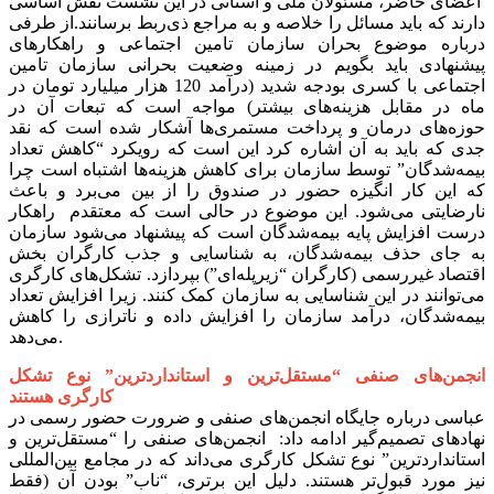
اعضای حاضر، مسئولان ملی و استانی در این نشست نقش اساسی
دارند که باید مسائل را خلاصه و به مراجع ذی‌ربط برسانند.از طرفی
درباره موضوع بحران سازمان تامین اجتماعی و راهکارهای
پیشنهادی باید بگویم در زمینه وضعیت بحرانی سازمان تامین
اجتماعی با کسری بودجه شدید (درآمد 120 هزار میلیارد تومان در
ماه در مقابل هزینه‌های بیشتر) مواجه است که تبعات آن در
حوزه‌های درمان و پرداخت مستمری‌ها آشکار شده است که نقد
جدی که باید به آن اشاره کرد این است که رویکرد “کاهش تعداد
بیمه‌شدگان” توسط سازمان برای کاهش هزینه‌ها اشتباه است چرا
که این کار انگیزه حضور در صندوق را از بین می‌برد و باعث
نارضایتی می‌شود. این موضوع در حالی است که معتقدم راهکار
درست افزایش پایه بیمه‌شدگان است که پیشنهاد می‌شود سازمان
به جای حذف بیمه‌شدگان، به شناسایی و جذب کارگران بخش
اقتصاد غیررسمی (کارگران “زیرپله‌ای”) بپردازد. تشکل‌های کارگری
می‌توانند در این شناسایی به سازمان کمک کنند. زیرا افزایش تعداد
بیمه‌شدگان، درآمد سازمان را افزایش داده و ناترازی را کاهش
می‌دهد.
انجمن‌های صنفی “مستقل‌ترین و استانداردترین” نوع تشکل
کارگری هستند
عباسی درباره جایگاه انجمن‌های صنفی و ضرورت حضور رسمی در
نهادهای تصمیم‌گیر ادامه داد: انجمن‌های صنفی را “مستقل‌ترین و
استانداردترین” نوع تشکل کارگری می‌داند که در مجامع بین‌المللی
نیز مورد قبول‌تر هستند. دلیل این برتری، “ناب” بودن آن (فقط