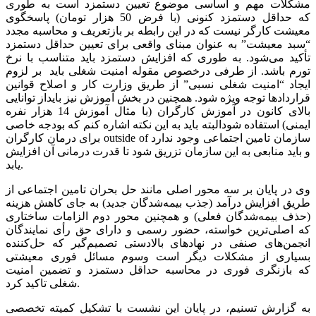
مشکلات مهم و اساسی موضوع تعیین دستمزد است به طوری
که حداقل دستمزد کنونی (با فرض 50 هزار تومان) پاسخگوی
معیشت کارگر نیست که در این رابطه بر بازتعریف و محاسبه مجدد
“سبد معیشت” به عنوان مبنای واقعی برای تعیین حداقل دستمزد
تأکید می‌شود. به طوری که افزایش دستمزد باید متناسب با نرخ
تورم باشد. از طرفی درخصوص مقوله امنیت شغلی باید بر لزوم
ایجاد “امنیت شغلی نسبی” از طریق وزارت کار و اصلاح قوانین
قراردادها توجه ویژه شود. همچنین در بخش آموزش نیز بایداز توانایی
بالای کانون در آموزش کارگران (با مثال آموزش 14 هزار نفره
ایمنی) استفاده شودالبته باید به این نکته اشاره کنم که بودجه خاصی
برای درمان کارگران outside of سازمان تامین اجتماعی وجود ندارد
و باید منابعی به این سازمان تزریق شود تا قدرت درمانی آن افزایش
یابد.
وی در پایان بر سه محور اصلی مانند حل بحران تامین اجتماعی از
طریق افزایش درآمد (جذب بیمه‌شدگان جدید) به جای کاهش هزینه
(حذف بیمه‌شدگان فعلی) و همچنین محور دوم الزامات ساختاری
که اصلی‌ترین خواسته، حضور رسمی و دارای حق رأی نمایندگان
انجمن‌های صنفی در نهادهای بالادستی تصمیم‌گیر که حل‌کننده
بسیاری از مشکلات دیگر است وسوم مسائل فوری معیشتی
که بازنگری فوری در محاسبه حداقل دستمزد و تضمین امنیت
شغلی تاکید کرد.
به گزارش تسنیم، در پایان این نشست با تشکیل کمیته تخصصی