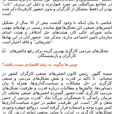
در مجامع بین‌المللی نیز مورد قبول‌ترند و دلیل این برتری، “ناب”
بودن آن (فقط متشکل از کارگران و بدون حضور کارفرما) ذکر شده
است.‌
عباسی با بیان اینکه با وجود گذشت بیش از 30 سال از تشکیل
انجمن‌های صنفی، این تشکل‌ها هیچ نماینده رسمی در نهادهای مهمی
مانند شورای عالی کار، هیئت‌های حل اختلاف و هیئت امنای
سازمان تامین اجتماعی ندارند، متذکر شد: حضور آنان در این نهادها
“تشریفاتی” و فاقد اختیار است.
چینی ها چگونه به رشد اقتصادی دست یافتند؟
سمیه گلپور، رئیس کانون انجمن‌های صنفی کارگران کشور در
سخنانی با تاکید بر قدرت و نقش تشکل‌های مردمی و صنفی
کارگری در حل مشکلات و سیاست‌گذاری‌ها، همراه با بیان
دستاوردها، چالش‌ها و مطالبات درباره قدرت و ظرفیت تشکل‌های
مردمی کارگری گفت:حضور گسترده انجمن‌های صنفی مختلف (از
مربیان رانندگی تا صنعتگران بزرگ) نماد “قدرت مردمی از جنس
شغل و کار” است. این ظرفیت عظیم در حوزه سیاست‌گذاری‌ها
کمتر مورد توجه و استفاده قرار گرفته است. درواقع جوهره وجودی
تشکل‌های کارگری در ایران، با مبانی مذهبی (مانند ارزش کار در