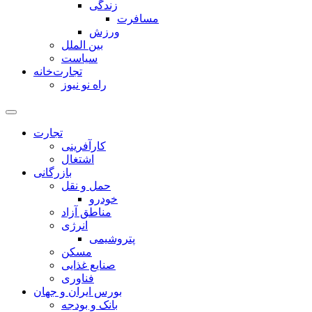
زندگی
مسافرت
ورزش
بین الملل
سیاست
تجارت‌خانه
راه نو نیوز
تجارت
کارآفرینی
اشتغال
بازرگانی
حمل و نقل
خودرو
مناطق آزاد
انرژی
پتروشیمی
مسکن
صنایع غذایی
فناوری
بورس ایران و جهان
بانک و بودجه