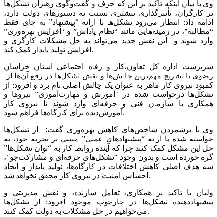
وی با بیان اینکه تأکید بر این که حرف و گفت‌وگوی رهبران تشکل‌ها
بر کارگران، تأثیرگذاری بیشتری نسبت به دستورهای دولت دارد،
ادامه داد: انتظار می‌رود تشکل‌ها با ارائه “پیشنهاد” به جای فقط
“مطالبه”، در زمینه‌هایی مانند “نظام پاداش” و “افزایش بهره‌وری”
وارد شوند و ‌ این نقش جدید می‌تواند به حل مشکلات کارگری و
افزایش تولید پایدار کمک کند.‌
سرپرست اداره کل تعاون،کار و رفاه اجتماعی استان خراسان
رضوی با تشریح مهم‌ترین چالش‌ها و نقش تشکل‌ها در رفع آن‌ها از
کمبود نیروی کار ماهر‌ به عنوان یک چالش اصلی نام برد و افزود: ‌از
تشکل‌ها درخواست شده در “آموزش و مهارت‌آموزی” نیروها و
همکاری با سازمان فنی و حرفه‌ای وارد شوند تا نیروی کار
آموزش‌دیده برای کارگاه‌ها فراهم شود.
‌‌وی با برشمردن شاخص‌های کاهش بهره‌وری گفت: از تشکل‌ها
خواسته شده با ارائه “پیشنهادهای عملی” مبتنی بر تجربه خود، به
حل این مشکل کمک کنند‌ چرا که آینده روابط کار به “توان تشکل‌ها”
گره خورده است و بدون وجود “تشکل‌های حرفه‌ای و مشارکت‌جو”،
سه هدف اصلی‌ کاهش اختلافات در کارگاه‌ها، تولید پایدار و ایجاد
احساس امنیت در نیروی کار محقق نخواهد شد.
‌ولیان با تاکید بر ‌همکاری، تعامل سازنده، و نقش مدیریتی و
پیشنهاددهنده تشکل‌ها در چارچوب موجود افزود: ‌از تشکل‌ها
می‌خواهیم در حل ‌مشکلات به دولت کمک کنند.