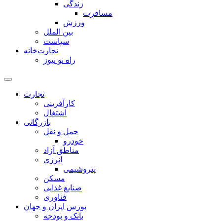
زندگی
مسافرت
ورزش
بین الملل
سیاست
تجارت‌خانه
راه نو نیوز
تجارت
کارآفرینی
اشتغال
بازرگانی
حمل و نقل
خودرو
مناطق آزاد
انرژی
پتروشیمی
مسکن
صنایع غذایی
فناوری
بورس ایران و جهان
بانک و بودجه