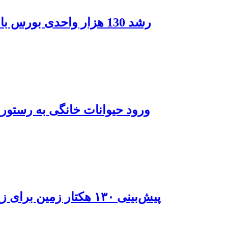
رشد 130 هزار واحدی بورس با ورود 6 همت پول حقیقی/ صف خرید 700 نماد
ورود حیوانات خانگی به رستور
پیش‌بینی ۱۳۰ هکتار زمین برای زیرساخت‌های خدماتی راه‌آهن چابهار – زاهدان