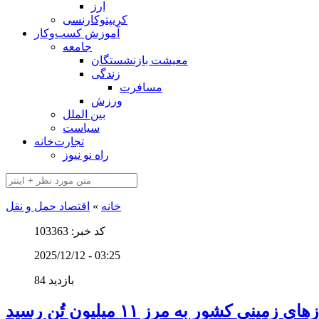
ارز
کریپتوکارنسی
آموزش کسب‌وکار
جامعه
معیشت بازنشستگان
زندگی
مسافرت
ورزش
بین الملل
سیاست
تجارت‌خانه
راه نو نیوز
خانه
»
اقتصاد حمل و نقل
کد خبر: 103363
2025/12/12 - 03:25
84 بازدید
مینی کشور به مرز ۱۱ میلیون تُن رسید