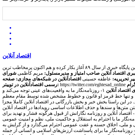
اقتصاد آنلاین
این پایگاه خبری از سال ۸۹ آغاز بکار کرده و هم اکنون پرمخاطب ترین
بری اقتصاد آنلاین
صاحب امتیاز و مدیرمسئول:
مریم کاظمی
شورای
یر تحریریه:
عاطفه حسینی
اقتصادآنلاین در شبکه‌های مجازی:
صفحه
https://twitter.com/eghtesad_online
رسمی اقتصادآنلاین در توییتر:
 اقتصاد آنلاین
۱- روزنامه‌نگار ما به واقعیت‌های عینی توجه می‌کند و
ی کند و تنها خط قرمز او قانون و خطوط مشخص شده توسط مقام معظم
ند. در این راستا بخش خبر و بخش بازرگانی در اقتصاد آنلاین کاملا مجزا
منبعی دیگر منتشر کنند، حتما منبع را ذکر می کنند. ۴- سرقت ادبی، مخدوش ساختن متن‌ها و سندها و حذف اطلاعات اساسی رویدادها در اقتصاد آنلاین
مطرود است. ۵- روزنامه‌نگار ما از پذیرش هرگونه پاداش مادی برای پیش‌برد مقاصد خصوصی مغایر با مصالح عمومی، خودداری می‌کند. ۶- اقتصاد آنلاین و روزنامه نگارانش از قبول هرگونه فشار و تهدید برای
تغییر محتویات آنها، خودداری کرده و از خط‌مشی عمومی رسانه و اصول شرافت حرفه ای خویش تبعیت می‌کند. ۷- روزنامه‌نگار ما با احترام به استقلال و حاکمیت ملی، نظم و امنیت عمومی
 معتقدات مذهبی، آداب و سنن قومی و ملی، اخلاق حسنه و عفت عمومی احترام می‌گذارد و از گرایش به
بعیض خصومت آمیز در این زمینه‌ها و همچنین تشویق و تحریک به جنگ تجاوزکارانه نسبت به کشورهای دیگر خودداری می‌کند. ۹- روزنامه‌نگار ما برای پاسداشت ارزش‌های اسلامی و انسانی از جمله