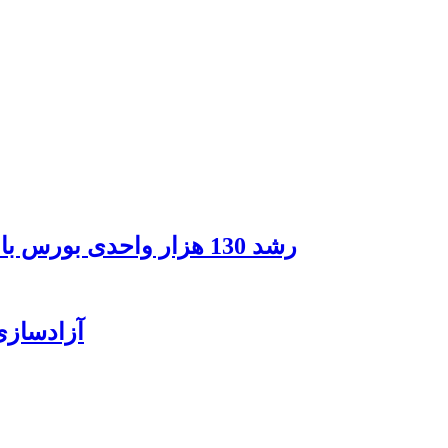
رشد 130 هزار واحدی بورس با ورود 6 همت پول حقیقی/ صف خرید 700 نماد
آزادسازی