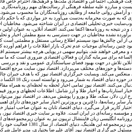
باری که به صورت محرمانه به‌دست می‌آورد به جز مواردی که با حکم 
ه عنوان پر بازدیدترین وب‌سایت خبری-تحلیلی اقتصادی در ایران شناخته می‌شود.
ز برآورده نشده مخاطبان در جهت دسترسی به منبع مطمئن اخبار و تحل
کی از این چالش‌ها نبود سیستم اطلاع رسانی مستقل و مطمئنی است که 
 نبود چنین رسانه‌ای موجبات عدم تحرک بازار اطلاعات را فراهم آورده 
 معرفی خواهند شد، بتوانیم سهمی در پویایی هرچه بیشتر سیستم اقتص
‌الساعه برای سرمایه گذاران و فعالان اقتصادی ضروری است که ما س
 آنلاین تلاش در جهت بهبود فضای سیاستگذاری عمومی و نقد و بررسی ا
سته‌ها و حوزه‌های مختلف می‌پردازد. اقتصاد نیوز، سایت مرجع اقتصاد
منعکس می‌کند. وبسایت خبرگزاری اقتصاد نیوز که با هدف جبران چالش‌ه
عرضه ظهور شده است، یک
نبال می‌کنند. اقتصاد نیوز تمامی اخبار لحظه به لحظه‌ای به همراه مق
، اخبار استارتاپ‌ها و اخبار طلا و ارز شامل: اطلاعات لحظهای و برو
 ارز، دلار، سکه، طلا و یورو را پوشش می‌دهد. در اقتصاد نیوز می‌تو
ر سایر رسانه‌ها، داغ‌ترین و بروزترین اخبار سایر حوزه‌های دارای اه
اختیار کاربر قرار می‌گیرد. دنیای اقتصاد تابان به عنوان صاحب امتیاز خ
مؤسسه رسانه‌ای در ایران است. علاوه بر سایت خبری اقتصاد نیوز، روزن
نامه انگلیسی ‌زبان فایننشال تریبون نیز به عنوان زیرمجموعه‌های ا
دارای مرکز پژوهش‌ها، انتشارات و مرک
مسئول خبرگزاری اقتصاد نیوز آقای علیرضا بختیاری، مدیرعامل شرکت 