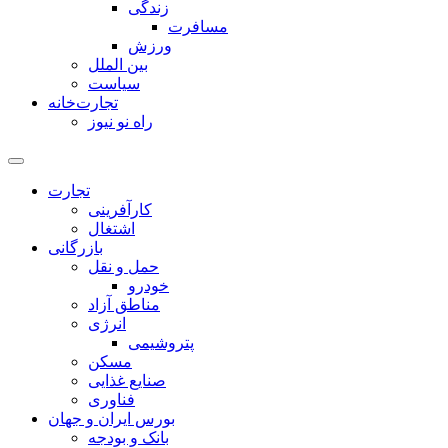
زندگی
مسافرت
ورزش
بین الملل
سیاست
تجارت‌خانه
راه نو نیوز
تجارت
کارآفرینی
اشتغال
بازرگانی
حمل و نقل
خودرو
مناطق آزاد
انرژی
پتروشیمی
مسکن
صنایع غذایی
فناوری
بورس ایران و جهان
بانک و بودجه