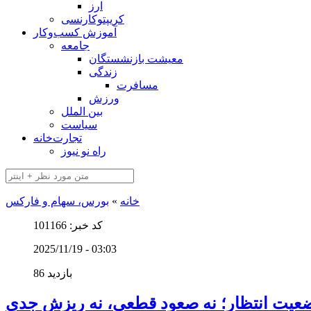
ارز
کریپتوکارنسی
آموزش کسب‌وکار
جامعه
معیشت بازنشستگان
زندگی
مسافرت
ورزش
بین الملل
سیاست
تجارت‌خانه
راه نو نیوز
خانه
»
بورس، سهام و فارکس
کد خبر: 101166
2025/11/19 - 03:03
86 بازدید
عیت انتظار؛ نه صعود قطعی، نه ریزش جدی