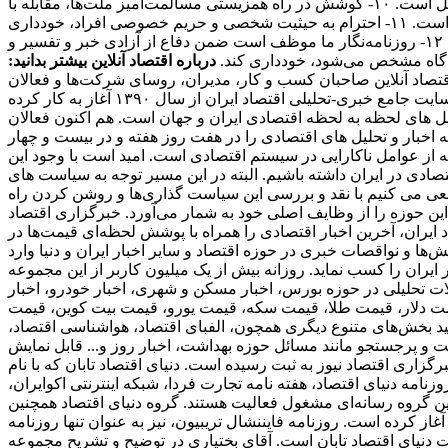
عدالت‌طلبی، آزادیخواهی، صلح و امنیت بشر، استقلال و پیشرفت فرهنگی، اجتماعی و اقتصادی ملت‌ها و فرهنگ‌ها، احترام خاص قائل است. ۱۰- کوشش در راه همزیستی مسالمت‌آمیز ملت‌ها، مقابله با
گسترش وسایل و ادوات کشتار جمعی، جلوگیری از آلودگی محیط‌زیست و مبارزه علیه سلطه فرهنگی از رسالت‌های مهم روزنامه‌نگاری است. ۱۱- احترام به حیثیت شخصی و حریم خصوصی افراد، خودداری
از توهین، تهمت و افتراء نسبت به اشخاص و تلاش در حفظ سلامت و آرامش روانی جامعه از وظایف روزنامه‌نگاران ما محسوب می‌شود. ۱۲- روزنامه‌نگار ما موظف است ضمن دفاع از آزادی خبر و تفسیر و
دادگاه مشخص می‌شود، خودداری کند.
درباره اقتصاد آنلاین بیشتر بدانید:
 مخاطبان اقتصاد آنلاین صاحبان کسب و کار، مدیران، روسای شرکت‌ها و فعالان
اقتصادی هستند که می‌خواهند یک روز زودتر از اخبار مطلع شوند و در نتیجه به روزنامه‌ها اکتفا نمی‌کنند. اقتصاد آنلاین، به عنوان اولین سایت جامع خبری-تحلیلی اقتصاد ایران از سال ۱۳۹۰ آغاز به کار کرده
یل های لحظه به لحظه اقتصادی ایران و جهان است. هم اکنون فعالان
اخبار و تحلیل های اقتصادی را در هفت روز هفته و در بیست و چهار
که از عوامل ناکارایی در سیستم اقتصادی است. امید است با وجود این
ادی در ایران داشته باشیم. البته در این مسیر توجه به سیاست های
عی می کنیم با نقد و بررسی این سیاست گذاری‌ها و روشن کردن راه
ین حوزه را از وظایف اصلی خود به شمار می‌آورد. خبرگزاری اقتصاد
 ایران، آخرین اخبار اقتصادی را همراه با پوشش لحظه‌ای قیمت‌ها در
ا و نواقصات خبری در حوزه اقتصاد و سایر اخبار ایران و دنیا وارد
ی از پربازدید ترین وبسایت‌های خبری در حوزه دنیای اقتصاد به شمار می‌رود و توانسته است رنک 18 الکسا در ایران را کسب نماید. روزانه بیش از یک میلیون کاربر از این مجموعه
الات تحلیلی در حوزه بورس، اخبار مسکن و شهری، اخبار خودرو، اخبار
ز قیمت دلار، قیمت طلا، قیمت سکه، قیمت یورو، قیمت بیت کوین، قیمت
انید بخش‌های متنوع دیگری همچون، الفبای اقتصاد، هواشناسی اقتصاد،
میت و پرجستجو مانند مسائل حوزه بهداشت، اخبار روز و... قابل نمایش
برگزاری اقتصاد نیوز به ثبت رسیده است. دنیای اقتصاد تابان که با نام
امه دنیای اقتصاد، هفته ‌نامه تجارت فردا، شبکه اینترنتی اکوایران،
ین گروه رسانه‌ای مشغول فعالیت هستند. گروه دنیای اقتصاد همچنین
ز همایش‌ها نیز می‌باشد. اولین زیرمجموعه این هلدینگ، دنیای اقتصاد، از سال 1381 فعالیت خود را آغاز کرده است. روزنامه فایننشال تریبیون، نیز به عنوان تنها روزنامه
دنیای اقتصاد تابان است. آقای بختیاری در توضیح و تشریح مجموعه