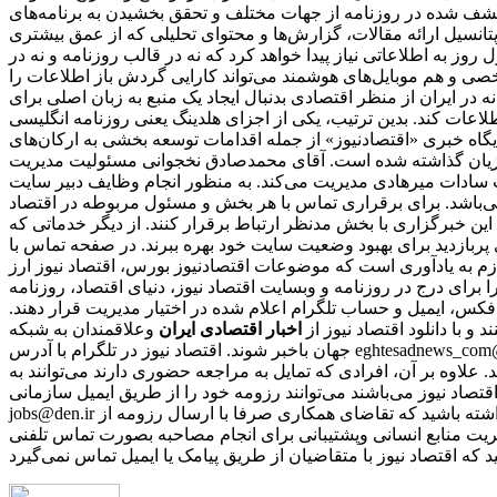
کشف شده در روزنامه از جهات مختلف و تحقق بخشیدن به برنامه‌های
دازی شود. این تصمیم بدلیل عدم برخورداری از پتانسیل ارائه مقالات، گزارش‌ها و محتوای تحلیلی که از عمق بیشتری
وز به اطلاعاتی نیاز پیدا خواهد کرد که نه در قالب روزنامه و نه در
شخصی و هم موبایل‌های هوشمند می‌تواند کارایی گردش باز اطلاعات را
ر ایران از منظر اقتصادی بدنبال ایجاد یک منبع به زبان اصلی برای
 هلدینگ یعنی روزنامه انگلیسی «financial tribion» را به فعالان اقتصادی و بنگاه‌ها عرضه شد. فعالیت‌های توسعه
 پایگاه خبری «اقتصادنیوز» از جمله اقدامات توسعه بخشی به ارکان‌های
وزیان گذاشته شده است. آقای محمدصادق نخجوانی مسئولیت مدیریت
ب سادات میرهادی مدیریت می‌کند. به منظور انجام وظایف دبیر سایت
ی‌باشد. برای برقراری تماس با هر بخش و مسئول مربوطه در اقتصاد
این خبرگزاری با بخش مدنظر ارتباط برقرار کنند. از دیگر خدماتی که
ری پربازدید برای بهبود وضعیت سایت خود بهره ببرند. در صفحه تماس با
ازم به یادآوری است که موضوعات اقتصادنیوز بورس، اقتصاد نیوز ارز
را برای درج در روزنامه و وبسایت اقتصاد نیوز، دنیای اقتصاد، روزنامه
 فکس، ایمیل و حساب تلگرام اعلام شده در اختیار مدیریت قرار دهند.
نند و با دانلود اقتصاد نیوز از
اخبار اقتصادی ایران
و
جهان باخبر شوند. اقتصاد نیوز در تلگرام با آدرس eghtesadnews_com@ در اینستاگرام با آیدی eghtesadnews_com@ در توییتر با آدرس eghtesadnews@ و در فیس‌بوک با نشانی eghtesadnews فعالیت می‌کند.
د. علاوه بر آن، افرادی که تمایل به مراجعه حضوری دارند می‌توانند به
نی که مایل به همکاری با رسانه‌ اقتصاد نیوز می‌باشند می‌توانند رزومه خود را از طریق ایمیل سازمانی
jobs@den.ir تکمیل و ارسال نمایند. پس از بررسی رزومه‌ها، از افرادی که دارای شرایط مورد نیاز باشند، برای مصاحبه دعوت بعمل می‌آید. باید توجه داشته باشید که تقاضای همکاری صرفا با ارسال رزومه از
ریت منابع انسانی وپشتیبانی برای انجام مصاحبه بصورت تماس تلفنی