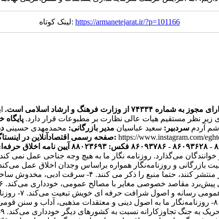
https://armanetejarat.ir/?p=101166
لینک کوتاه:
ره ۷۴۳۳۴ از وزارت فرهنگ و ارشاد اسلامی است.
ی زیر نظر مستقیم هیات عالی نظارت بر مطبوعات قرار دارد.
پایگاه خ
اشم آردم
سردبیر:
سعید عباسیان
مدیر بازرگانی:
محمدمهدی حسینی
دب
https://www.instagram.com/egh
صفحه رسمی اقتصادآنلاین در اینستاگرام:
آیین نامه اخلاق حرفه‌ای
ر خوانندگان می‌گذارد. روزنامه نگار ما به هیچ وجه جناحی عمل نم
یک فعالیت بازرگانی و روزنامه‌نگار همواره براساس وجدان اخلاق عمل می‌ک
هستند. ۳- روزنامه‌نگاران اقتصاد آنلاین اگر اخباری را از 
انتشار مطالب یا 
و مصالح همگانی از اصول شرافت حرفه‌ای خویشتن تبعیت می‌کند. ۸- روزنامه‌نگار ما به اصول دینی و
ت