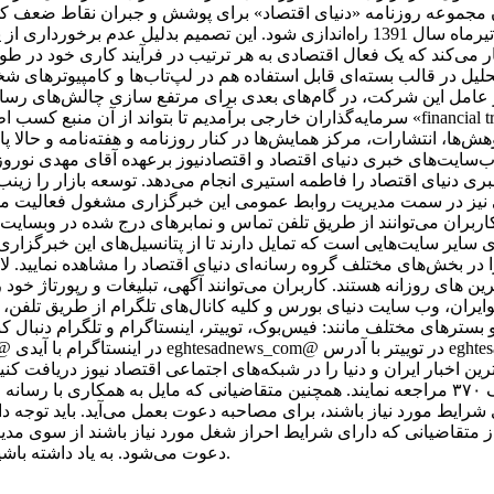
سیدن مجموعه روزنامه «دنیای اقتصاد» برای پوشش و جبران نقاط ضعف 
توسعه فعالیت خود، تصمیم گرفته شد تا هفته نامه تجارت فردا در تیرماه سال 1391 راه‌ان
می‌کند که یک فعال اقتصادی به هر ترتیب در فرآیند کاری خود در طول ر
حلیل در قالب بسته‌ای قابل استفاده هم در لپ‌تاب‌ها و کامپیوترهای 
عامل این شرکت، در گام‌های بعدی برای مرتفع سازی چالش‌های رسانه د
سرمایه‌گذاران خارجی برآمدیم تا بتواند از آن منبع کسب اطلاعات کند. بدین ترتیب، یکی از اجزای
وهش‌ها، انتشارات، مرکز همایش‌ها در کنار روزنامه و هفته‌نامه و حالا
سایت‌های خبری دنیای اقتصاد و اقتصادنیوز برعهده آقای مهدی نور
ی دنیای اقتصاد را فاطمه استیری انجام می‌دهد. توسعه بازار را زین
اقی نیز در سمت مدیریت روابط عمومی این خبرگزاری مشغول فعالیت م
اربران می‌توانند از طریق تلفن تماس و نمابرهای درج شده در وبسایت 
رای سایر سایت‌هایی است که تمایل دارند تا از پتانسیل‌های این خبرگزا
 در بخش‌های مختلف گروه رسانه‌ای دنیای اقتصاد را مشاهده نمایید. ل
رین های روزانه هستند. کاربران می‌توانند آگهی، تبلیغات و رپورتاژ خود 
کوایران، وب سایت دنیای بورس و کلیه کانال‌های تلگرام از طریق تلفن،
ر شبکه‌ها و بسترهای مختلف مانند: فیس‌بوک، توییتر، اینستاگرام و تلگرام دنبال ک
رین اخبار ایران و دنیا را در شبکه‌های اجتماعی اقتصاد نیوز دریافت کنی
آدرس تهران، خیابان مطهری، بین میرزای شیرازی و سنایی، پلاک ۳۷۰ مراجعه نمایند. همچنین متقاضیا
ز متقاضیانی که دارای شرایط احراز شغل مورد نیاز باشند از سوی مدی
دعوت می‌شود. به یاد داشته باشید که اقتصاد نیوز با متقاضیان از طریق پیامک یا ایمیل تماس نمی‌گیرد.