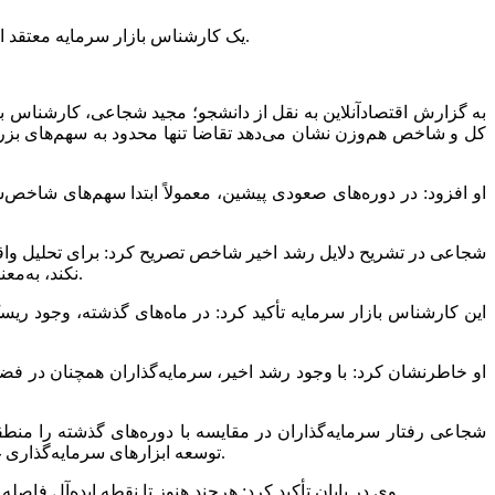
یک کارشناس بازار سرمایه معتقد است با کاهش ریسک‌های سیاسی و رشد نرخ ارز توافقی، بورس ایران توانست بخشی از فاصله خود را با متغیر‌های کلان اقتصادی جبران کند.
کل و شاخص هم‌وزن نشان می‌دهد تقاضا تنها محدود به سهم‌های بزرگ ب
او افزود: در دوره‌های صعودی پیشین، معمولاً ابتدا سهم‌های شاخص
نکند، به‌معنای افت ۵۰ درصدی ارزش دلاری بازار است؛ بنابراین رشد اخیر بیشتر به معنای جبران عقب‌ماندگی بورس نسبت به رشد نرخ ارز بوده است.
این کارشناس بازار سرمایه تأکید کرد: در ماه‌های گذشته، وجود ریسک
او خاطرنشان کرد: با وجود رشد اخیر، سرمایه‌گذاران همچنان در فضای 
شجاعی رفتار سرمایه‌گذاران در مقایسه با دوره‌های گذشته را منطق
توسعه ابزار‌های سرمایه‌گذاری غیرمستقیم مانند صندوق‌های سرمایه‌گذاری، موجب شده منابع مالی به‌صورت حرفه‌ای‌تر مدیریت شود و شدت رفتار‌های توده‌ای کاهش یابد.
وی در پایان تأکید کرد: هرچند هنوز تا نقطه ایده‌آل فاصله داریم، اما افزایش فرهنگ سرمایه‌گذاری بلندمدت و نقش‌آفرینی نهاد‌های آموزشی و رسانه‌ها می‌تواند مسیر بازار را پایدارتر و حرفه‌ای‌تر کند.