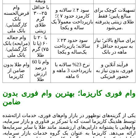
وثیقه
با حداقل
وام
تسهیلات کوچک برای
سود ۴ ٪ سالانه و
۲۵–۳۰
قرض‌الحسنه
مبالغ پایین؛ فقط
کارمزد حدود ۷ ٪؛
گرم
بانک
طلای زینتی پذیرفته
بازپرداخت معمولاً یک
طلای
کارگشایی/
می‌شود.
ساله و یکجا
زینتی
بانک ملی
با ۲۰ تا
وام جعاله
برای مبالغ بالاتر؛ نیاز
سود حدود ۲۳ ٪
۶۰ (یا تا
(مرابحه) بانک
به سپرده حداقل ۶
سالانه؛ بازپرداخت
۷۵) گرم
کارگشایی/
ماهه در بانک
یک‌ساله و یکجا
طلا
بانک ملی
وام تا 60
فرآیند آنلاین و
نرخ 23% سالانه با
وام طلا بدون
درصد
فوری، بدون نیاز به
بازپرداخت 3 ماهه و
ضامن از
ارزش
حضور فیزیکی
6 ماهه
کاریزما
طلا
وام فوری کاریزما؛ بهترین وام فوری بدون
ضامن
یکی از گزینه‌های نوظهور در بازار وام‌های فوری، خدمات ارائه‌شده
توسط هلدینگ کاریزما است که با تمرکز بر فناوری و بازار سرمایه،
وام‌هایی با پشتوانه دارایی‌های ارزشمند مانند طلا یا سایر سرمایه‌ها
ارائه می‌دهد. کاریزما به عنوان یک گروه خدمات بازار سرمایه،