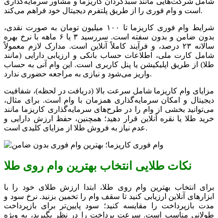
شامل شرکت‌هایی مانند سبدگردان کاریزما و مشاور سرمایه‌گذاری
است و وام فوری را از طریق پلتفرم دیجیتال خود فراهم می‌کند.
شرایط وام فوری کاریزما تا ۱۰۰ میلیون تومان به صورت نقدی،
بدون ضامن و بدون سفته است. سررسید ۳ یا ۶ ماهه با نرخ بهره
سالانه ۲۳ درصد، و فرآیند کاملاً آنلاین است. مدارک لازم معمولاً
شامل کارت ملی، اطلاعات حساب بانکی و ارزیابی دارایی (مانند
طلا) از طریق اپلیکیشن یا پنل کاربری است. این وام آنی به حساب
واریز می‌شود و نیازی به مراجعه حضوری ندارد.
مزایای وام کاریزما شامل سرعت بالا (دریافت در لحظه)، شفافیت
دیجیتال و امکان سرمایه‌گذاری همزمان با وام است. برای مثال،
می‌توانید بخشی از وام را در طرح‌های سرمایه‌گذاری کاریزما مانند
خرید طلا یا نقره آنلاین قرار دهید؛ همچنین، حفظ ارزش دارایی و
عدم نیاز به فروش طلا از مزایای کلیدی است.
نکات طلایی انتخاب بهترین وام روی طلا
برای انتخاب بهترین وام روی طلا، ابتدا ارزش طلای خود را با
ابزارهای آنلاین ارزیابی کنید تا سقف وام را تخمین بزنید. نرخ سود و
مدت بازپرداخت را مقایسه کنید؛ سود پایین‌تر برای بازپرداخت
طولانی مناسب است. سرعت پرداخت را در نظر بگیرید، به ویژه