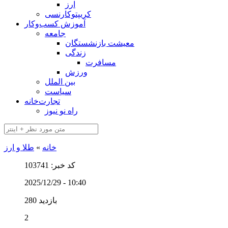
ارز
کریپتوکارنسی
آموزش کسب‌وکار
جامعه
معیشت بازنشستگان
زندگی
مسافرت
ورزش
بین الملل
سیاست
تجارت‌خانه
راه نو نیوز
خانه
»
طلا و ارز
کد خبر: 103741
2025/12/29 - 10:40
280 بازدید
2