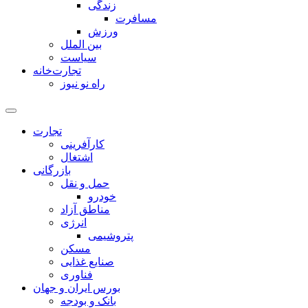
زندگی
مسافرت
ورزش
بین الملل
سیاست
تجارت‌خانه
راه نو نیوز
تجارت
کارآفرینی
اشتغال
بازرگانی
حمل و نقل
خودرو
مناطق آزاد
انرژی
پتروشیمی
مسکن
صنایع غذایی
فناوری
بورس ایران و جهان
بانک و بودجه