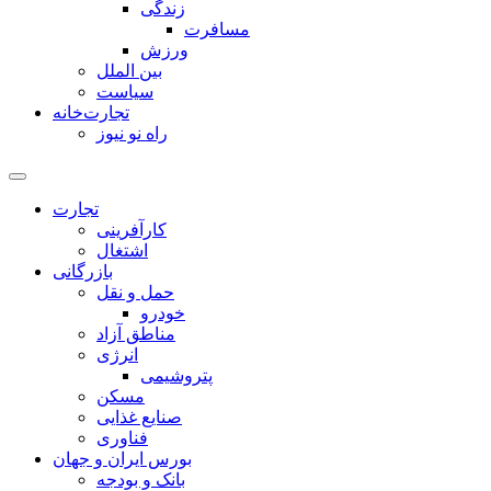
زندگی
مسافرت
ورزش
بین الملل
سیاست
تجارت‌خانه
راه نو نیوز
تجارت
کارآفرینی
اشتغال
بازرگانی
حمل و نقل
خودرو
مناطق آزاد
انرژی
پتروشیمی
مسکن
صنایع غذایی
فناوری
بورس ایران و جهان
بانک و بودجه