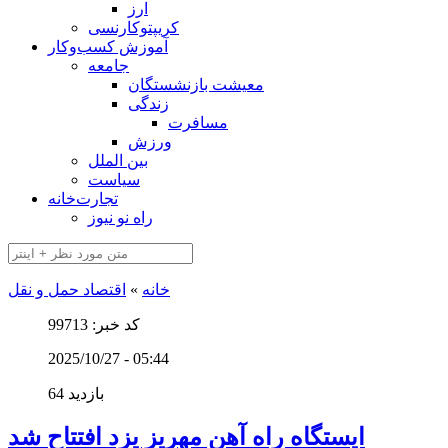
ارز
کریپتوکارنسی
آموزش کسب‌وکار
جامعه
معیشت بازنشستگان
زندگی
مسافرت
ورزش
بین الملل
سیاست
تجارت‌خانه
راه نو نیوز
خانه
»
اقتصاد حمل و نقل
کد خبر: 99713
2025/10/27 - 05:44
64 بازدید
ایستگاه راه آهن مهریز یزد افتتاح شد