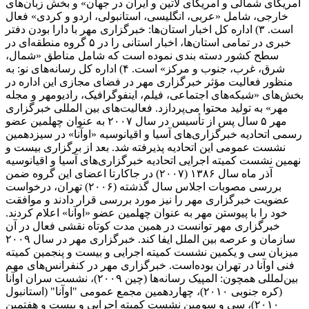
آمریکای شمالی و آمریکای لاتین و ایران در جهان» و بخش زبان‌های
خارجی، شامل «عربی، انگلیسی، استانبولی، اردو و کردی» فعال
است. ۳) اداره کل اخبار استان‌ها: خبرگزاری مهر با دارا بودن دفتر
خبری در تمامی استان‌ها، اخبار استانی را در ۵ گروه منطقه‌ای در
سطح کشور دسته بندی نموده است که شامل مناطق «شمال،
شرق، غرب، جنوب و مرکز» است. ۴) اداره کل رسانه‌های نو: به
منظور فعالیت مؤثر خبرگزاری مهر در فضای مجازی این اداره در
بخش‌های «شبکه‌های اجتماعی، فیلم، اینفوگرافیک، رادیومهر و مجله
مهر» به تولید محتوا می‌پردازد. فعالیت‌های بین المللی خبرگزاری
مهر ۵ سال پس از تأسیس در سال ۲۰۰۷ به عنوان چهلمین عضو
رسمی اتحادیه خبرگزاری‌های آسیا و اقیانوسیه «اوآنا» در سیزدهمین
نشست عمومی این اتحادیه پذیرفته شد. بعد از برگزاری بیست و
نهمین نشست کمیته اجرایی اتحادیه خبرگزاری‌های آسیا و اقیانوسیه
آذر ماه سال ۱۳۸۶ (۲۰۰۷) در جاکارتا اعضای این گروه ضمن
بررسی مصوبات اجلاس سال گذشته (۲۰۰۶) تهران، درخواست
عضویت خبرگزاری مهر را نیز مورد بررسی قرار دادند و موافقت
خود را با پیوستن مهر به عنوان چهلمین عضو «اوآنا» اعلام کردند.
خبرگزاری مهر توانست در همین مدت کوتاه نقشی فعال در آن
سازمان و عرصه بین الملل ایفا کند. خبرگزاری مهر در سال ۲۰۰۹
میزبان سی و یکمین نشست کمیته اجرایی و بیست و پنجمین کمیته
فنی اوآنا در تهران بوده‌است. خبرگزاری مهر در کنفرانس‌های مهم
بین‌لمللی همچون: المپیک رسانه‌ها (چین ۲۰۰۹)، نشست سران اوآنا
(کره جنوبی ۲۰۱۰)، چهاردهمین مجمع عمومی "اوآنا" (استانبول
۲۰۱۰)، سی و سومین نشست کمیته اجرایی و بیست و هفتمین