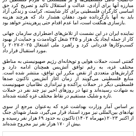
مبارزه آنها برای آزادی، عدالت و استقلال تاکید و تصریح کرد حق
اساسی کارگران فلسطینی برای کار شایسته، کرامت و زندگی آزاد
باید به آنها بازگردانده شود. دهقان هشدار داد که هرچند هزینه
بازسازی هنگفت است، اما عدم اقدام حتی پرهزینه‌تر خواهد بود.
نماینده ایران در این نشست از تلاش‌های اضطراری سازمان جهانی
کار از جمله ایجاد یک هزار و ۲۴۵ شغل کوتاه‌مدت و حمایت از بهبود
کسب‌وکارها قدردانی کرد و راهبرد ملی اشتغال ۲۰۲۵-۲۰۲۷ را
مورد استقبال قرار داد.
گفتنی است، حملات هوایی و توپخانه‌ای رژیم صهیونیستی به مناطق
مختلف غزه، به رغم توافق آتش‌بس همچنان ادامه دارد و
گزارش‌های متعددی از نقض مکرر این توافق، منتشر شده است.
منابع فلسطینی می‌گویند از زمان آغاز آتش‌بس تاکنون صدها
فلسطینی دیگر در حملات پراکنده و تیراندازی نظامیان صهیونیست
به شهادت رسیده‌اند و تنها در روزهای اخیر نیز چند نفر در حملات
تازه و شلیک مستقیم در نقاط مختلف غزه کشته شده‌اند.
بر اساس آمار وزارت بهداشت غزه که به‌عنوان مرجع از سوی
نهادهای بین‌المللی نیز مورد استناد قرار می‌گیرد، شمار شهدای جنگ
از اکتبر ۲۰۲۳ (مهرماه ۱۴۰۲) تاکنون به حدود ۶۹ هزار نفر رسیده و
بیش از ۱۷۰ هزار نفر نیز مجروح شده‌اند.