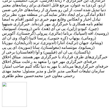
اثرگذاری، این خبرگزاری ۶ زبانه (فارسی، عربی، انگلیسی، ترکی،
اردو، کردی) به عنوان، مرجع قابل اعتمادی برای رسانه‌های معتبر
دنیا تبدیل شده است. از این رو بسیاری از رسانه‌های خارجی ضمن
اعلام آمادگی برای ایجاد دفاتر نمایندگی در منطقه مورد نظر برای
تبادل اخبار و انعکاس وقایع مهم خبری دو کشور اقدام به امضا
تفاهم نامه همکاری با خبرگزاری مهر کرده‌اند. خبرگزاری شینهوا
(چین)، کیودو (ژاپن)، پی تی آی (هند)، تاس (روسیه)، اسپوتنیک
(روسیه)، افه (اسپانیا)، برناما (مالزی)، پیرولی (گرجستان)، آکوپرس
(رومانی)، یونهاپ (کره جنوبی)، پرنسا لاتینا (کوبا)، وی ان ای
(ویتنام)، جیهان (ترکیه)، آنتارا (اندونزی)، ترند (آذربایجان)، نیوزیانا
(زیمبابوه)، مونتسامه (مغولستان)، سانا (سوریه)، ای پی پی
(پاکستان)، پی ان ای (فیلیپین) و آوا (افغانستان) برخی از
خبرگزاری‌های طرف قرارداد با خبرگزاری مهر هستند. میثاق اخلاق
حرفه‌ای خبرگزاری مهر خود را متعهد به رعایت میثاق اخلاق
حرفه‌ای خبرگزاری‌ها می‌داند. با مهر به دنیا نگاه کنیم صاحب امتیاز:
سازمان تبلیغات اسلامی مدیر عامل و مدیر مسئول: محمد مهدی
رحمتی معاون خبر: محمدحسین معلم طاهری