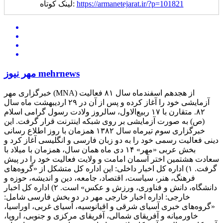
https://armanetejarat.ir/?p=101821
لینک کوتاه:
مهر نیوز mehrnews
خبرگزاری مهر (MNA) از هجدهم اسفندماه سال ۸۱ فعالیت
آزمایشی خود را آغاز کرده و پس از آن در ۲۹ اردیبهشت ماه سال
۸۲. متقارن با ۱۷ ربیع‌الاول، سالروز ولادت رسول گرامی اسلام
(ص) به صورت آزمایشی بر روی شبکه اینترنت قرار گرفت. این
خبرگزاری سوم تیرماه سال ۱۳۸۲ همزمان با روز اطلاع رسانی
دینی فعالیت رسمی خود را به دو زبان فارسی و انگلیسی آغاز کرد و
بخش عربی «مهر» ۱۴ دی ماه همان سال، همزمان با میلاد با
سعادت هشتمین اختر آسمان امامت و ولایت فعالیت خود را در پیش
گرفت. ۱) اداره کل اخبار داخلی: این اداره کل متشکل از «گروه‌های
فرهنگ، هنر، سیاست، اقتصاد، جامعه، دین و اندیشه، حوزه و
دانشگاه، دانش و فناوری، ورزش و عکس» است. ۲) اداره کل اخبار
خارجی: اداره اخبار خارجی مهر در دو بخش فارسی شامل:
«گروه‌های خبری آسیای شرقی و اقیانوسیه، آسیای غربی، اوراسیا،
خاورمیانه و آفریقای شمالی، آفریقای مرکزی و جنوبی، اروپا،