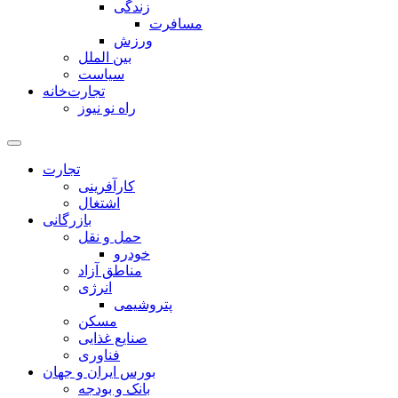
زندگی
مسافرت
ورزش
بین الملل
سیاست
تجارت‌خانه
راه نو نیوز
تجارت
کارآفرینی
اشتغال
بازرگانی
حمل و نقل
خودرو
مناطق آزاد
انرژی
پتروشیمی
مسکن
صنایع غذایی
فناوری
بورس ایران و جهان
بانک و بودجه