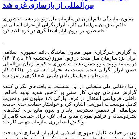
بین‌المللی از بازسازی غزه شد
معاون نمایندگی دائم ایران در سازمان ملل ژنو، در نشست شورای
حاکم سازمان بین‌المللی کار با ابراز نگرانی از بحران انسانی در
فلسطین، بر لزوم پایان اشغالگری در غزه تأکید کرد.
به گزارش خبرگزاری مهر، معاون نمایندگی دائم جمهوری اسلامی
ایران نزد سازمان ملل متحد در ژنو، امروز (پنجشنبه ۲۹ آبان ۱۴۰۴)
در سیصد و پنجاه و پنجمین نشست شورای حاکم سازمان بین‌المللی
کار (ILO)، ضمن ابراز نگرانی شدید نسبت به بحران انسانی در
فلسطین، خواستار پایان دائمی اشغالگری در غزه شد.
رضا دهقانی طی سخنانی در این نشست، به یافته‌های نگران کننده
گزارش سازمان جهانی کار مبنی بر کاهش شدید تولید ناخالص
داخلی، فروپاشی اشتغال در غزه، آوارگی ۱.۹ میلیون نفر و تخریب
کامل مؤسسات آموزشی اشاره کرد و خواستار حمایت جدی جامعه
بین‌المللی از تضمین دسترسی پایدار و بدون مانع برای کمک‌های
بشردوستانه و فراهم نمودن منابع مالی لازم برای حمایت کامل از
واکنش اضطراری سازمان جهانی کار شد.
وی بر حمایت کامل جمهوری اسلامی ایران از بازسازی غزه تحت
حاکمیت کامل فلسطینی‌ها و بر همبستگی با مردم فلسطین در