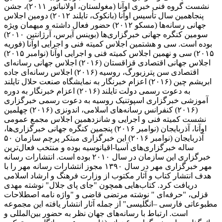
نشست گروه فنی خبری اوآنا (مغولستان، اولانباتور ۲۰۱۱)، جشن
پنجاهمین سال تأسیس اوآنا (بانکوک، تایلند ۲۰۱۲) دومین اجلاس
جهانی رسانه‌ها (مسکو ۲۰۱۲) حضور فعال داشته و میهمان ویژه
سومین کنگره جهانی خبرگزاری‌ها (بوینس آیرس، آرژانتین ۲۰۱۰)
بوده است. سی و هشتمین اجلاس کمیته فنی و اجرایی اوآنا (فوریه
۲۰۱۵) سی و نهمین اجلاس کمیته فنی و اجرایی اوآنا (نوامبر ۲۰۱۵)
اجلاس جهانی اقتصادی قزاقستان (۲۰۱۶) اجلاس جهانی رسانه‌ای
اقتصادی سن پترزبورگ، روسیه (۲۰۱۶) اجلاس رسانه‌ای جاده
ابریشم چین (۲۰۱۶) اعزام خبرنگار به نمایشگاه صنعت حلال تایلند
به دعوت رسمی دولت تایلند (۲۰۱۶) اعزام خبرنگار به دوره
آموزشی خبرگزاری اسپوتنیک روسیه به دعوت رسمی خبرگزاری
(۲۰۱۶) کنفرانس رسانه‌های اسلامی، اندونزی (۲۰۱۶) چهلمین
نشست کمیته فنی و اجرایی و شانزدهمین اجلاس مجمع عمومی
اوآنا، آذربایجان (نوامبر ۲۰۱۶) پنجمین کنگره جهانی خبرگزاری‌ها،
آذربایجان (نوامبر ۲۰۱۶) این خبرگزاری مبتکر پرچم سازمان ۵۰
ساله خبرگزاری‌های آسیا-اقیانوسیه بوده و منتخب فعال‌ترین
خبرگزاری این سازمان در سال ۲۰۱۰ بوده است. انتشارات رسانه
مهر خبرگزاری مهر در سال ۱۳۹۰ مجوز انتشارات رسانه مهر را با
هدف انتشار کتاب و آثار مکتوب از وزارت فرهنگ و ارشاد اسلامی
دریافت کرد. کتاب‌هایی همچون "جای پای جلال" نوشته مهدی
قزلی، "حرفه‌ای " نوشته مرتضی قاضی و "واژه نامه اصطلاحات
مطبوعاتی فارسی –انگلیسی" از جمله آثار انتشار یافته این مجموعه
است. ارتباط با رسانه‌های جهان نظر به حضور بین‌المللی و