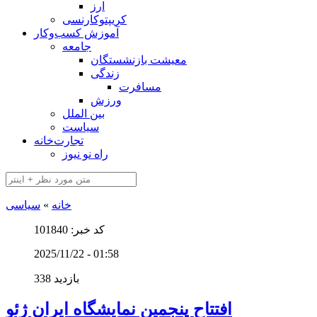
ارز
کریپتوکارنسی
آموزش کسب‌وکار
جامعه
معیشت بازنشستگان
زندگی
مسافرت
ورزش
بین الملل
سیاست
تجارت‌خانه
راه نو نیوز
خانه
»
سیاسی
کد خبر: 101840
2025/11/22 - 01:58
338 بازدید
افتتاح پنجمین نمایشگاه ایران ژئو