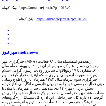
لینک کوتاه: https://armanetejarat.ir/?p=101840
https://armanetejarat.ir/?p=101840
لینک کوتاه:
مهر نیوز mehrnews
خبرگزاری مهر (MNA) از هجدهم اسفندماه سال ۸۱ فعالیت
آزمایشی خود را آغاز کرده و پس از آن در ۲۹ اردیبهشت ماه سال
۸۲. متقارن با ۱۷ ربیع‌الاول، سالروز ولادت رسول گرامی اسلام
(ص) به صورت آزمایشی بر روی شبکه اینترنت قرار گرفت. این
خبرگزاری سوم تیرماه سال ۱۳۸۲ همزمان با روز اطلاع رسانی
دینی فعالیت رسمی خود را به دو زبان فارسی و انگلیسی آغاز کرد و
بخش عربی «مهر» ۱۴ دی ماه همان سال، همزمان با میلاد با
سعادت هشتمین اختر آسمان امامت و ولایت فعالیت خود را در پیش
گرفت. ۱) اداره کل اخبار داخلی: این اداره کل متشکل از «گروه‌های
فرهنگ، هنر، سیاست، اقتصاد، جامعه، دین و اندیشه، حوزه و