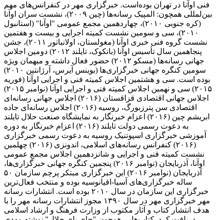
فنی اوآنا در تهران بوده‌است. خبرگزاری مهر در کنفرانس‌های مهم
بین‌لمللی همچون: المپیک رسانه‌ها (چین ۲۰۰۹)، نشست سران اوآنا
(کره جنوبی ۲۰۱۰)، چهاردهمین مجمع عمومی "اوآنا" (استانبول
۲۰۱۰)، سی و سومین نشست کمیته اجرایی و بیست و هفتمین
نشست گروه فنی خبری اوآنا (مغولستان، اولانباتور ۲۰۱۱)، جشن
پنجاهمین سال تأسیس اوآنا (بانکوک، تایلند ۲۰۱۲) دومین اجلاس
جهانی رسانه‌ها (مسکو ۲۰۱۲) حضور فعال داشته و میهمان ویژه
سومین کنگره جهانی خبرگزاری‌ها (بوینس آیرس، آرژانتین ۲۰۱۰)
بوده است. سی و هشتمین اجلاس کمیته فنی و اجرایی اوآنا (فوریه
۲۰۱۵) سی و نهمین اجلاس کمیته فنی و اجرایی اوآنا (نوامبر ۲۰۱۵)
اجلاس جهانی اقتصادی قزاقستان (۲۰۱۶) اجلاس جهانی رسانه‌ای
اقتصادی سن پترزبورگ، روسیه (۲۰۱۶) اجلاس رسانه‌ای جاده
ابریشم چین (۲۰۱۶) اعزام خبرنگار به نمایشگاه صنعت حلال تایلند
به دعوت رسمی دولت تایلند (۲۰۱۶) اعزام خبرنگار به دوره
آموزشی خبرگزاری اسپوتنیک روسیه به دعوت رسمی خبرگزاری
(۲۰۱۶) کنفرانس رسانه‌های اسلامی، اندونزی (۲۰۱۶) چهلمین
نشست کمیته فنی و اجرایی و شانزدهمین اجلاس مجمع عمومی
اوآنا، آذربایجان (نوامبر ۲۰۱۶) پنجمین کنگره جهانی خبرگزاری‌ها،
آذربایجان (نوامبر ۲۰۱۶) این خبرگزاری مبتکر پرچم سازمان ۵۰
ساله خبرگزاری‌های آسیا-اقیانوسیه بوده و منتخب فعال‌ترین
خبرگزاری این سازمان در سال ۲۰۱۰ بوده است. انتشارات رسانه
مهر خبرگزاری مهر در سال ۱۳۹۰ مجوز انتشارات رسانه مهر را با
هدف انتشار کتاب و آثار مکتوب از وزارت فرهنگ و ارشاد اسلامی
دریافت کرد. کتاب‌هایی همچون "جای پای جلال" نوشته مهدی