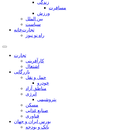
زندگی
مسافرت
ورزش
بین الملل
سیاست
تجارت‌خانه
راه نو نیوز
تجارت
کارآفرینی
اشتغال
بازرگانی
حمل و نقل
خودرو
مناطق آزاد
انرژی
پتروشیمی
مسکن
صنایع غذایی
فناوری
بورس ایران و جهان
بانک و بودجه