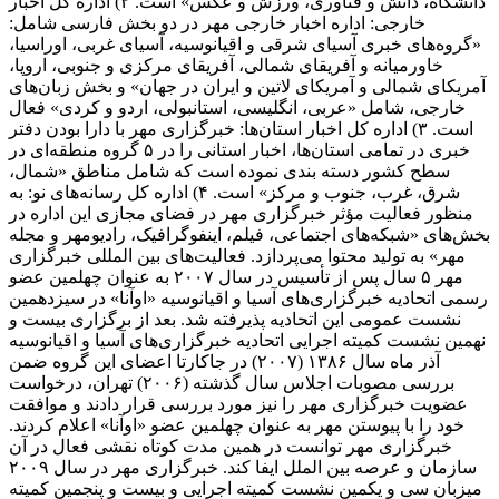
دانشگاه، دانش و فناوری، ورزش و عکس» است. ۲) اداره کل اخبار
خارجی: اداره اخبار خارجی مهر در دو بخش فارسی شامل:
«گروه‌های خبری آسیای شرقی و اقیانوسیه، آسیای غربی، اوراسیا،
خاورمیانه و آفریقای شمالی، آفریقای مرکزی و جنوبی، اروپا،
آمریکای شمالی و آمریکای لاتین و ایران در جهان» و بخش زبان‌های
خارجی، شامل «عربی، انگلیسی، استانبولی، اردو و کردی» فعال
است. ۳) اداره کل اخبار استان‌ها: خبرگزاری مهر با دارا بودن دفتر
خبری در تمامی استان‌ها، اخبار استانی را در ۵ گروه منطقه‌ای در
سطح کشور دسته بندی نموده است که شامل مناطق «شمال،
شرق، غرب، جنوب و مرکز» است. ۴) اداره کل رسانه‌های نو: به
منظور فعالیت مؤثر خبرگزاری مهر در فضای مجازی این اداره در
بخش‌های «شبکه‌های اجتماعی، فیلم، اینفوگرافیک، رادیومهر و مجله
مهر» به تولید محتوا می‌پردازد. فعالیت‌های بین المللی خبرگزاری
مهر ۵ سال پس از تأسیس در سال ۲۰۰۷ به عنوان چهلمین عضو
رسمی اتحادیه خبرگزاری‌های آسیا و اقیانوسیه «اوآنا» در سیزدهمین
نشست عمومی این اتحادیه پذیرفته شد. بعد از برگزاری بیست و
نهمین نشست کمیته اجرایی اتحادیه خبرگزاری‌های آسیا و اقیانوسیه
آذر ماه سال ۱۳۸۶ (۲۰۰۷) در جاکارتا اعضای این گروه ضمن
بررسی مصوبات اجلاس سال گذشته (۲۰۰۶) تهران، درخواست
عضویت خبرگزاری مهر را نیز مورد بررسی قرار دادند و موافقت
خود را با پیوستن مهر به عنوان چهلمین عضو «اوآنا» اعلام کردند.
خبرگزاری مهر توانست در همین مدت کوتاه نقشی فعال در آن
سازمان و عرصه بین الملل ایفا کند. خبرگزاری مهر در سال ۲۰۰۹
میزبان سی و یکمین نشست کمیته اجرایی و بیست و پنجمین کمیته