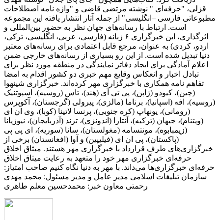
قزلی، "حرفه‌ای " نوشته مرتضی قاضی و "واژه نامه اصطلاحات
مطبوعاتی فارسی –انگلیسی" از جمله آثار انتشار یافته این مجموعه
است. ارتباط با رسانه‌های جهان نظر به حضور بین‌المللی و
اثرگذاری، این خبرگزاری ۶ زبانه (فارسی، عربی، انگلیسی، ترکی،
اردو، کردی) به عنوان، مرجع قابل اعتمادی برای رسانه‌های معتبر
دنیا تبدیل شده است. از این رو بسیاری از رسانه‌های خارجی ضمن
اعلام آمادگی برای ایجاد دفاتر نمایندگی در منطقه مورد نظر برای
تبادل اخبار و انعکاس وقایع مهم خبری دو کشور اقدام به امضا
تفاهم نامه همکاری با خبرگزاری مهر کرده‌اند. خبرگزاری شینهوا
(چین)، کیودو (ژاپن)، پی تی آی (هند)، تاس (روسیه)، اسپوتنیک
(روسیه)، افه (اسپانیا)، برناما (مالزی)، پیرولی (گرجستان)، آکوپرس
(رومانی)، یونهاپ (کره جنوبی)، پرنسا لاتینا (کوبا)، وی ان ای
(ویتنام)، جیهان (ترکیه)، آنتارا (اندونزی)، ترند (آذربایجان)، نیوزیانا
(زیمبابوه)، مونتسامه (مغولستان)، سانا (سوریه)، ای پی پی
(پاکستان)، پی ان ای (فیلیپین) و آوا (افغانستان) برخی از
خبرگزاری‌های طرف قرارداد با خبرگزاری مهر هستند. میثاق اخلاق
حرفه‌ای خبرگزاری مهر خود را متعهد به رعایت میثاق اخلاق
حرفه‌ای خبرگزاری‌ها می‌داند. با مهر به دنیا نگاه کنیم صاحب امتیاز:
سازمان تبلیغات اسلامی مدیر عامل و مدیر مسئول: محمد مهدی
رحمتی معاون خبر: محمدحسین معلم طاهری