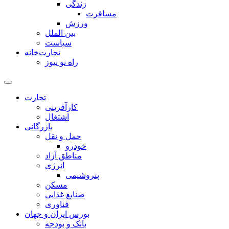
زندگی
مسافرت
ورزش
بین الملل
سیاست
تجارت‌خانه
راه نو نیوز
تجارت
کارآفرینی
اشتغال
بازرگانی
حمل و نقل
خودرو
مناطق آزاد
انرژی
پتروشیمی
مسکن
صنایع غذایی
فناوری
بورس ایران و جهان
بانک و بودجه