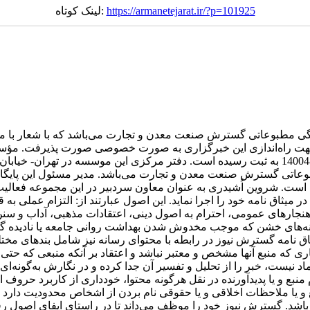
https://armanetejarat.ir/?p=101925
لینک کوتاه:
ی مطبوعاتی گسترش صنعت معدن و تجارت می‌باشد که با شعار با ما 
ت راه‌اندازی این خبرگزاری به صورت خصوصی صورت پذیرفت. مؤس
اتی گسترش صنعت معدن و تجارت می‌باشد. مدیر مسئول این پایگاه
ست. شروین اُشیدری به عنوان معاون سردبیر در این مجموعه فعالی
میثاق نامه خود را اجرا نماید. این اصول عبارتند از: التزام عملی ب
 هنجارهای عمومی، احترام به اصول دینی، اعتقادات مذهبی، آداب و سنن 
نه‌های خشن که موجب مخدوش شدن بهداشت روانی جامعه یا نادیده گرف
اق نامه گسترش نیوز در رابطه با محتوای رسانه نیز شامل بندهای مخ
خباری که منبع آنها مشخص و معتبر نباشد و اعتقاد بر آنکه منبعی که
عتماد نیست، خبر را از تحلیل و تفسیر آن جدا کرده و در نگارش به‌گونه
 منبع و یا پدیدآورنده در نقل هرگونه محتوا، خودداری از کاربرد حروف
 و یا ملاحظات اخلاقی و یا حقوقی نام بردن از اشخاص محدودیت دارد و پ
د. گسترش نیوز خود را موظف می‌داند تا در راستای ایفای اصول رفتار 