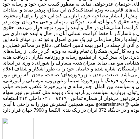
خطای خودمان عذرخواهی نماید. به منظور کسب خبر، خود و رسانه خود
های قانونی به ‌ویژه امضاکنندگان این میثاق، پرهیز نماید و انتقادات‌
یش از انتشار مصاحبه خود را بازبینی کند این حق را برای او محفوظ
جه حقوق کم‌توانان، آسیب‌دیدگان، متهمان و حتی مجرمان بوده و در
 کرامت انسانی‌شان در حال و آینده را مورد توجه قرار می دهد. حقوق
و ناسازگار با حفظ کرامت انسانی آنان در حال و آینده خودداری می
رابطه با رفتار سازمانی نیز یک سری اصول و قواعد در میثاق نامه این
ان از جمله در امور بیمه تأمین اجتماعی، دفاع در محاکم قضایی و
 و به کارگیری همکاران تمام وقت، به ‌ویژه اگر در یکی از رسانه‌های
د. برای پیش‌گیری از تطمیع رسانه و روزنامه ‌نگاران، دریافت هدیه
هدایایی منع می نماید. میزان هدیه متعارف را شورای داوری در ابتدای
 وابستگان اشاره شده و حامیان خود را به ‌طور آشکار و شفاف اعلام
می‌باشد. صنعت معدن با زیرحوزه‌های؛ صنعت، معدن، گسترش نیوز
ز مسکن، فرهنگ با زیرحوزه؛ سینما و تلویزیون، موسیقی و آموزشی،
ی و سیاست بین الملل، چندرسانه‌ای با زیرحوزه؛ عکس، صوت، فیلم،
وان، پربازدید سیاست، پربازدید بانک و بیمه مثل گسترش نیوز سهام
عدالت، پربازدید فیلم، پربازدید خودرو، پیشنهاد سردبیر و گزارش ویژه را مشاهده نمایید. به منظور ثبت تبلیغات و یا ارائه نظرات درباره گسترش نیوز می‌توان از شماره تماس ۸۲۱۹۰ – ۰۲۱ داخلی ۲۱۴ استفاده
نمود. همچنین گسترش نیوز را به راحتی با آیدی gostareshnews@ در شبکه‌های اجتماعی مانند آپارات، یوتیوب، تلگرام، اینستاگرام و توییتر پیدا کرد. متوسط بازدید روزانه سایت گسترش نیوز 120 هزار مخاطب