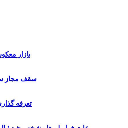
بازار معکوس ش
سقف مجاز سهم
تعرفه‌ گذار
علت فرار ابرها مشخص شد ؛ ال ن