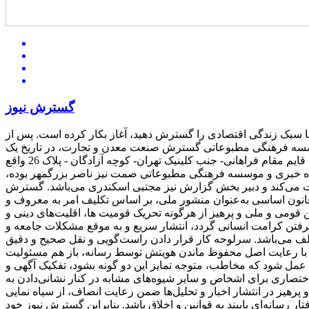
گسترش نیوز
سبک زندگی اقتصادی را گسترش دهید، آغاز بکار کرده است. پس از
سه فرهنگی مطبوعاتی گسترش صنعت معدن و تجارت، در تاریخ یک
اردیبهشت سال 1394 به شماره ثبت 35854 و شناسه ملی 14004862024 به ثبت رسیده است. دفتر مرکزی این موسسه در تهران- خیابان قایم مقام فراهانی- جنب کلینیک تهران- کوچه آزادگان - پلاک 26 واقع
 خبری و موسسه فرهنگی مطبوعاتی صمت نیز ناصر بزرگمهر بوده،
ت می‌کند و دبیر بخش گزارش نیز مجتبی اسکندری می‌باشد. گسترش
ه قانون اساسی به‌عنوان منشور ملی، بر اساس تکلیف امر به‌ معروف و
قومی و ملی و ‌پرهیز از هرگونه تحریک قومیت ‌ها، اقلیت‌های دینی و
تن کرامت انسانی گردد، انتشار سریع و به‌ موقع مشکلات جامعه و
تلف می‌باشد. سرلوحه کار قرار دادن راست‌گویی و نقل صحیح و دقیق
 حتی با رعایت اصل محفوظ ماندن هویتش توسط رسانه، باز هم مسئولیت
‌ای عمل شود که مخاطب، متوجه تمایز این دو گونه بشود، تفکیک آگهی و
 اختصاری برای اشخاص و سایر شیوه‌های مشابه در کنار نشانی‌دادن به
رهیز در انتشار اخبار و تحلیل‌ها ضمن رعایت انصاف، از سیاه ‌نمایی
رسانه‌ای پایبند به قوانین و اخلاق باشد. بنابراین گسترش نیوز خود