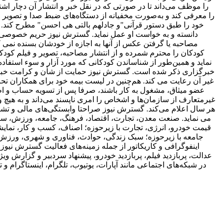
را موظف می‌داند تا در صورتی که در نقل خبر و انتشار آن دچار ا
را معرفی کند و به‌صورت مخفیانه از دستگاه‌های ضبط صدا و تصویر و وید
خود را طبق دستور قرآنی"و جادلهم بالتی هی احسن" مطرح کند. بر
دانسته و به خواست او عمل نماید. گسترش نیوز حریم خصوصی اف
مصاحبه یا گرفتن عکس از آنها به اجازه از خودشان بسنده نمی کن
کودکان را محترم شمرده و از انتشار مصاحبه، تصویر و فیلم کود
نماید و همین‌طور از شناساندن کودکانی که مورد آزار و سوء استفاده 
خبرگزاری ذکر شده است. گسترش نیوز حمایت از شأن و کرامت خبرنگار
غیر آن رعایت می کند. هم‌چنین در لیست بیمه خود برای همکاران تحریر
عضو میثاق، مشغول به کار باشند، صرفا پس از تسویه‌ حساب و اظها
غیرمتعارف از سازمان‌ها و اشخاص را امری ناپسند می‌داند و به ‌هیچ ‌
هر سال اعلام می‌کند. گسترش نیوز صراحتا وابستگی‌های مالی و تشکی
می نماید. صنعت معدن، تجارت، اقتصاد، فرهنگ، جامعه، ورزش، 
قیمت خودرو، انرژی، تجارت با زیرحوزه؛ اصناف، کسب و کار، نمایش
جامعه با زیرحوزه؛ سبک زندگی، حوادث، فناوری و شهری، ورزش ب
اینفوگرافی و کاریکاتور از جمله زمینه‌های فعالیت گسترش نیو