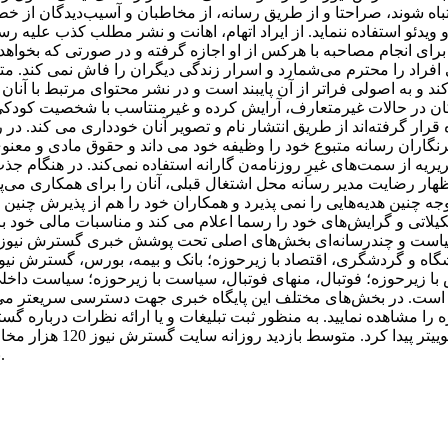
شتباه شوند، صراحتا و از طریق رسانه، از مخاطبان و آسیب‌دیدگان از 
ئو استفاده ننماید. از ایراد اتهام، اهانت و نشر مطلب کذب علیه رسانه‌
ای انجام مصاحبه با هرکس از او اجازه گرفته و در صورتی که بخواهد پ
راد را محترم می‌شمارد و اسرار زندگی دیگران را فاش نمی کند. متو
د و به اصولی فراتر از آن پایبند است و در نشر محتوای مرتبط با آنان
کان در حالات غیرمتعارف، آرایش کرده و غیرمنتاسب با شخصیت کودکی 
قرار گرفته‌اند از طریق انتشار نام و تصویر آنان خودداری می کند. در 
ان رسانه متبوع خود را وظیفه خود می داند و حقوق مادی و معنوی آن
یه از سمت‌های غیرِ روزنامه‌ن گارانه استفاده نمی‌کند. در هنگام جذب
ر رضایت مدیر رسانه محل اشتغال قبلی، آنان را برای همکاری می‌پذیر
وجه چنین هدیه‌هایی را نمی پذیرد و همکاران خود را هم از پذیرش چنین 
لاتی و گرایش‌های خود را رسما اعلام می کند و مناسبات مالی خود با
سیاست و چندرسانه‌ای بخش‌های اصلی تحت پوشش خبری گسترش نیوز 
گاه و گردشگری، اقتصاد با زیرحوزه؛ بانک و بیمه، بورس، گسترش نیو
ا زیرحوزه؛ فوتبال، منهای فوتبال، سیاست با زیرحوزه؛ سیاست داخل
ز است. در بخش‌های مختلف این پایگاه خبری جهت دسترسی سریعتر می‌ت
بوده و در جایگاه 372 ایران در رنک بندی الکسا و 7908 جهان قرار دارد.