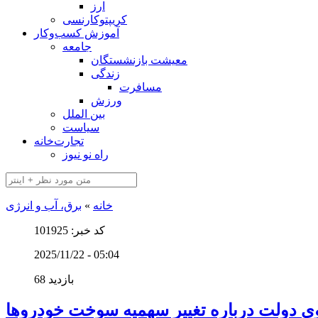
ارز
کریپتوکارنسی
آموزش کسب‌وکار
جامعه
معیشت بازنشستگان
زندگی
مسافرت
ورزش
بین الملل
سیاست
تجارت‌خانه
راه نو نیوز
خانه
»
برق، آب و انرژی
کد خبر: 101925
2025/11/22 - 05:04
68 بازدید
 دولت درباره تغییر سهمیه سوخت خودروها