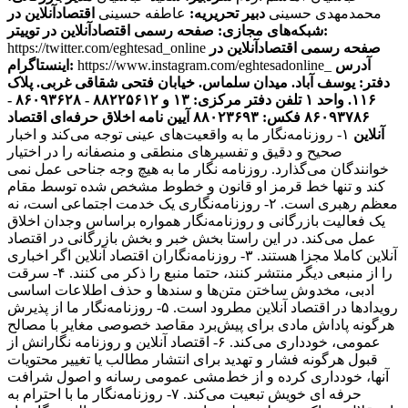
محمدمهدی حسینی
دبیر تحریریه:
عاطفه حسینی
اقتصادآنلاین در
صفحه رسمی اقتصادآنلاین در توییتر:
شبکه‌های مجازی:
صفحه رسمی اقتصادآنلاین در
https://twitter.com/eghtesad_online
آدرس
https://www.instagram.com/eghtesadonline_
اینستاگرام:
دفتر: یوسف آباد. میدان سلماس. خیابان فتحی شقاقی غربی. پلاک
۱۱۶. واحد ۱
تلفن دفتر مرکزی: ۱۳ و ۸۸۲۲۵۶۱۲ - ۸۶۰۹۳۶۲۸ -
۸۶۰۹۳۷۸۶ فکس: ۸۸۰۲۳۶۹۳
آیین نامه اخلاق حرفه‌ای اقتصاد
آنلاین
۱- روزنامه‌نگار ما به واقعیت‌های عینی توجه می‌کند و اخبار
صحیح و دقیق و تفسیرهای منطقی و منصفانه را در اختیار
خوانندگان می‌گذارد. روزنامه نگار ما به هیچ وجه جناحی عمل نمی
کند و تنها خط قرمز او قانون و خطوط مشخص شده توسط مقام
معظم رهبری است. ۲- روزنامه‌نگاری یک خدمت اجتماعی است، نه
یک فعالیت بازرگانی و روزنامه‌نگار همواره براساس وجدان اخلاق
عمل می‌کند. در این راستا بخش خبر و بخش بازرگانی در اقتصاد
آنلاین کاملا مجزا هستند. ۳- روزنامه‌نگاران اقتصاد آنلاین اگر اخباری
را از منبعی دیگر منتشر کنند، حتما منبع را ذکر می کنند. ۴- سرقت
ادبی، مخدوش ساختن متن‌ها و سندها و حذف اطلاعات اساسی
رویدادها در اقتصاد آنلاین مطرود است. ۵- روزنامه‌نگار ما از پذیرش
هرگونه پاداش مادی برای پیش‌برد مقاصد خصوصی مغایر با مصالح
عمومی، خودداری می‌کند. ۶- اقتصاد آنلاین و روزنامه نگارانش از
قبول هرگونه فشار و تهدید برای انتشار مطالب یا تغییر محتویات
آنها، خودداری کرده و از خط‌مشی عمومی رسانه و اصول شرافت
حرفه ای خویش تبعیت می‌کند. ۷- روزنامه‌نگار ما با احترام به