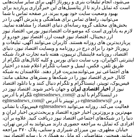
می‌شود، انجام تبلیغات بنری و رپورتاژ آگهی برای سایر سایت‌هایی
است که تمایل دارند تا از پتانسیل‌های این خبرگزاری پربازدید برای
بهبود وضعیت سایت خود بهره ببرند. در صفحه تماس با شما
می‌توانید، راه‌های تماس برای هماهنگی و پذیرش آگهی را در
بخش‌های مختلف گروه رسانه‌ای دنیای اقتصاد را مشاهده نمایید.
لازم به یادآوری است که موضوعات اقتصادنیوز بورس، اقتصاد نیوز
ارز دیجیتال، اقتصاد نیوز قیمت ارز، اقتصاد نیوز خودرو از
پربازدیدترین های روزانه هستند. کاربران می‌توانند آگهی، تبلیغات و
رپورتاژ خود را برای درج در روزنامه و وبسایت اقتصاد نیوز، دنیای
اقتصاد، روزنامه فایننشال تریبیون، هفته نامه تجارت فردا، شبکه
اینترنتی اکوایران، وب سایت دنیای بورس و کلیه کانال‌های تلگرام از
طریق تلفن، فکس، ایمیل و حساب تلگرام اعلام شده در اختیار
مدیریت قرار دهند. علاقمندان به شبکه‎‌های اجتماعی نیز می‌توانند
کانال خبری اقتصاد نیوز را در شبکه‌ها و بسترهای مختلف مانند:
فیس‌بوک، توییتر، اینستاگرام و تلگرام دنبال کنند و با دانلود اقتصاد
نیوز از
اخبار اقتصادی ایران
و جهان باخبر شوند. اقتصاد نیوز در
تلگرام با آدرس eghtesadnews_com@ در اینستاگرام با آیدی
eghtesadnews_com@ در توییتر با آدرس eghtesadnews@ و در
فیس‌بوک با نشانی eghtesadnews فعالیت می‌کند. روزانه می‌توانید
مهم‌ترین و بروزترین اخبار حوزه اقتصاد و پربحث‌ترین اخبار ایران و
دنیا را در شبکه‌های اجتماعی اقتصاد نیوز دریافت کنید. علاوه بر آن،
افرادی که تمایل به مراجعه حضوری دارند می‌توانند به آدرس تهران،
خیابان مطهری، بین میرزای شیرازی و سنایی، پلاک ۳۷۰ مراجعه
نمایند. همچنین متقاضیانی که مایل به همکاری با رسانه‌ اقتصاد نیوز