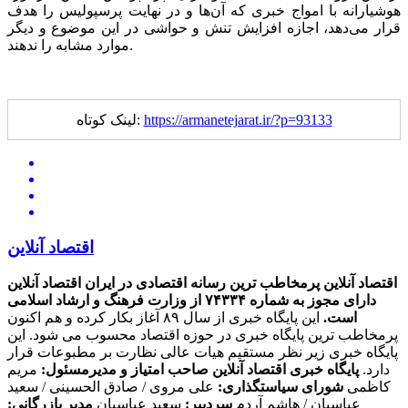
هوشیارانه با امواج خبری که آن‌ها و در نهایت پرسپولیس را هدف
قرار می‌دهد، اجازه افزایش تنش و حواشی در این موضوع و دیگر
موارد مشابه را ندهند.
https://armanetejarat.ir/?p=93133
لینک کوتاه:
اقتصاد آنلاین
اقتصاد آنلاین پرمخاطب ترین رسانه اقتصادی در ایران
اقتصاد آنلاین
دارای مجوز به شماره ۷۴۳۳۴ از وزارت فرهنگ و ارشاد اسلامی
است.
این پایگاه خبری از سال ۸۹ آغاز بکار کرده و هم اکنون
پرمخاطب ترین پایگاه خبری در حوزه اقتصاد محسوب می شود. این
پایگاه خبری زیر نظر مستقیم هیات عالی نظارت بر مطبوعات قرار
دارد.
پایگاه خبری اقتصاد آنلاین
صاحب امتیاز و مدیرمسئول:
مریم
کاظمی
شورای سیاستگذاری:
علی مروی / صادق الحسینی / سعید
عباسیان / هاشم آردم
سردبیر:
سعید عباسیان
مدیر بازرگانی: