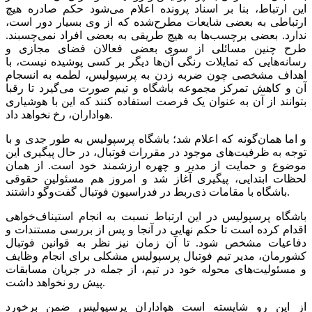
این ارتباط، بنا بر اسناد پرونده اعلام می‌شود حکم صادره هیچ
ارتباطی به بعضی شایعات مطرح‌شده که از وی بسیار دور است،
ندارد. بعضی برچسب‌ها به هیچ طریقی به بعضی افراد نمی‌چسبند.
طرح چنین مسائلی از سوی بعضی فعالان فضای مجازی و
رسانه‌هایی که تمایلات رنگی آن‌ها دیگر بر کسی پوشیده نیست، با
اهداف مشخصی چون ضربه زدن به پرسپولیس، لطمه به انسجام
آن و کاهش تمرکز مجموعه باشگاه و تیم صورت می‌گیرد تا رقبا
بتوانند از آن به عنوان یک فرصت استفاده کنند که این با هوشیاری
هواداران، رخ نخواهد داد.
و اما همان‌گونه که اعلام شد؛ باشگاه پرسپولیس به طور جدی و با
توجه به ظرفیت‌های موجود در مقررات فوتبال، در حال پیگیری این
موضوع و حمایت از مدیر و چهره ارزشمند خود است. از همان
لحظات ابتدایی، پیگیری آغاز شد و امروز هم مسئولین حقوقی
باشگاه با مقامات ذی‌ربط در فدراسیون فوتبال گفت‌وگو داشتند.
باشگاه پرسپولیس در این ارتباط نسبت به انجام استیناف‌خواهی
اقدام کرده است تا حکم نهایی در آنجا و پس از بررسی مستندات و
دفاعیات مشخص شود. تا آن زمان نیز نظر به قوانین فوتبال
کشورمان، مدیر تیم فوتبال پرسپولیس مشکلی برای انجام وظایف
و مسئولیت‌های محوله خود در تیم، از جمله در جریان مسابقات
پیش رو نخواهد داشت.
از این رو شایسته است هواداران پرسپولیس ضمن برخورد