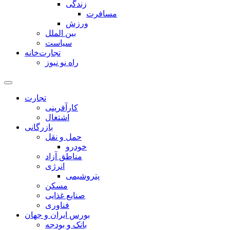
زندگی
مسافرت
ورزش
بین الملل
سیاست
تجارت‌خانه
راه نو نیوز
تجارت
کارآفرینی
اشتغال
بازرگانی
حمل و نقل
خودرو
مناطق آزاد
انرژی
پتروشیمی
مسکن
صنایع غذایی
فناوری
بورس ایران و جهان
بانک و بودجه