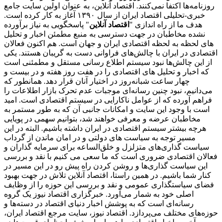
روزنامه‌ها اکتفا نمی‌کنند. اقتصاد آنلاین، به عنوان اولین سایت جامع
خبری-تحلیلی اقتصاد ایران از سال ۱۳۹۰ آغاز به کار کرده است.
هدف ما از راه اندازی "
اقتصاد آنلاین
" پاسخگویی به نیاز برآورده
نشده مخاطبان در جهت دسترسی به منبع مطمئن اخبار و تحلیل
های لحظه به لحظه اقتصادی ایران و جهان است. هم اکنون فعالان
اقتصادی در ایران با چالش‌های فراوانی دست به گریبان هستند. یکی
از این چالش‌ها نبود سیستم اطلاع رسانی مستقل و مطمئنی است
که اخبار و تحلیل های اقتصادی را در هفت روز هفته و در بیست و
چهار ساعت شبانه‌روز در اختیار آنان قرار دهد. همانطور که
می‌دانیم، نبود چنین رسانه‌ای موجبات عدم تحرک بازار اطلاعات را
فراهم آورده که از عوامل ناکارایی در سیستم اقتصادی است. امید
است با وجود این سایت و امکانات جانبی آن که به طور مستمر به
مخاطبان عرضه و معرفی خواهند شد، بتوانیم سهمی در پویایی
هرچه بیشتر سیستم اقتصادی در ایران داشته باشیم. البته در این
مسیر توجه به سیاست های دولتی و در امان ماندن از گرداب
سیاست گذاری‌های متزلزل و خلق‌الساعه برای سرمایه گذاران و
فعالان اقتصادی ضروری است که ما سعی می کنیم با نقد و بررسی
این سیاست گذاری‌ها و روشن کردن راه پیش رو در این مسیر در
کنار شما باشیم. در همین راستا، اقتصاد آنلاین تلاش در جهت بهبود
فضای سیاستگذاری عمومی و نقد و بررسی این حوزه را از وظایف
اصلی خود به شمار می‌آورد. خبرگزاری اقتصاد نیوز یک گروه
رسانه‌ای است که به پوشش اخبار دنیای اقتصاد در دسته‌ها و
حوزه‌های مختلف می‌پردازد. اقتصاد نیوز، سایت مرجع اقتصاد ایران،