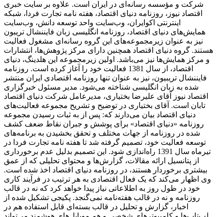
شرکت و مؤسسه رسانه‌ای در ایران است. علاوه بر سایت خبری
اقتصاد نیوز، روزنامه دنیای اقتصاد، هفته ‌نامه تجارت فردا، شبکه
اینترنتی اکوایران، وب‌سایت واحد توسعه دانش، وب‌سایت
همایش‌های دنیای اقتصاد، روزنامه انگلیسی ‌زبان فایننشال تریبون
نیز به عنوان زیرمجموعه‌های این گروه رسانه‌ای مشغول فعالیت
هستند. گروه دنیای اقتصاد همچنین دارای مرکز پژوهش‌ها، انتشارات
و مرکز همایش‌ها نیز می‌باشد. اولین زیرمجموعه این هلدینگ، دنیای
اقتصاد، از سال 1381 فعالیت خود را آغاز کرده است. روزنامه
فایننشال تریبیون، نیز به عنوان تنها روزنامه اقتصادی ایران منتشر
شده به زبان انگلیسی شناخته می‌شود. مدیر مسئول خبرگزاری
اقتصاد نیوز آقای علیرضا بختیاری، مدیرعامل شرکت دنیای اقتصاد
تابان است. آقای بختیاری در توضیح و تشریح مجموعه فعالیت‌های
دنیای اقتصاد بیان می‌دارند که: پس از به ثبات رسیدن مجموعه
روزنامه «دنیای اقتصاد» برای پوشش و جبران نقاط ضعف کشف
شده در روزنامه از جهات مختلف و تحقق بخشیدن به برنامه‌های
توسعه فعالیت خود، تصمیم گرفته شد تا هفته نامه تجارت فردا در
تیرماه سال 1391 راه‌اندازی شود. این تصمیم بدلیل عدم برخورداری
از پتانسیل ارائه مقالات، گزارش‌ها و محتوای تحلیلی که از عمق
بیشتری برخوردار هستند، در روزنامه دنیای اقتصاد اخذ شده است.
وی اظهار می‌کند که یک فعال اقتصادی به هر ترتیب در فرآیند کاری
خود در طول روز به اطلاعاتی نیاز پیدا خواهد کرد که نه در قالب
روزنامه و نه در قالب هفته‌نامه نمی‌گنجد. پکیجی تشکیل شده از
اخبار، گزارش و تحلیل در قالب بسته‌ای قابل استفاده هم در
لپ‌تاب‌ها و کامپیوترهای شخصی و هم موبایل‌های هوشمند می‌تواند