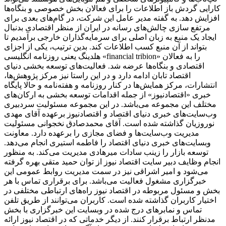
کارایی گردش باز اطلاعات را برای فعالان بخش خصوصی و بنگاه‌ها
افزایش دهد. به گفته مدیر عامل این شرکت، در گام‌های بعدی برای
مرتفع سازی چالش‌های رسانه در ایران از منظر اقتصادی بدنبال
ایجاد یک منبع به زبان اصلی برای سرمایه‌گذاران خارجی برآمدیم تا
بتواند از آن منبع کسب اطلاعات کند. بدین ترتیب، یکی از اجزای
هلدینگ یعنی روزنامه انگلیسی «financial tribion» را به فعالان
اقتصادی و بنگاه‌ها عرضه شد. فعالیت‌های توسعه بخشی دنیای
اقتصاد تابان ادامه دارد و در این راستا نیز مرکز پژوهش‌ها،
انتشارات، مرکز همایش‌ها در کنار روزنامه و هفته‌نامه و حالا پایگاه
خبری «اقتصادنیوز» از جمله اقدامات توسعه بخشی به ارکان‌های
مختلف این مجموعه می‌باشد. در این مجموعه مسئولیت سردبیری
وب‌سایت‌های خبری دنیای اقتصاد و اقتصادنیوز برعهده آقای مهدی
نوروزیان گذاشته شده است. آقای محمدصادق نخجوانی مسئولیت
مدیریت وب‌سایت‌ها و فضای مجازی را برعهده دارد. معاونت
وبسایت‌های خبری دنیای اقتصاد را فاطمه استیری انجام می‌دهد.
توسعه بازار را زینب سادات میرهادی مدیریت می‌کند. به منظور
انجام وظایف دبیر سایت اقتصاد نیوز از توان حمید متقی بهره گرفته
می‌شود و امیر اشراقی نیز در سمت مدیریت روابط عمومی این
خبرگزاری مشغول فعالیت می‌باشد. برای برقراری تماس با هر
بخش و مسئول مربوطه در اقتصاد نیوز راه‌های ارتباطی مختلفی در
اختیار کاربران گذاشته شده است. کاربران می‌توانند از طریق تلفن
تماس و نمابرهای درج شده در وبسایت این خبرگزاری با بخش
مدنظر ارتباط برقرار کنند. از دیگر خدماتی که در اقتصاد نیوز ارائه