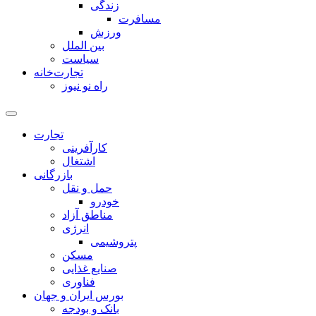
زندگی
مسافرت
ورزش
بین الملل
سیاست
تجارت‌خانه
راه نو نیوز
تجارت
کارآفرینی
اشتغال
بازرگانی
حمل و نقل
خودرو
مناطق آزاد
انرژی
پتروشیمی
مسکن
صنایع غذایی
فناوری
بورس ایران و جهان
بانک و بودجه