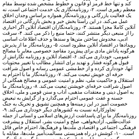
کند و تنها خط قرمز او قانون و خطوط مشخص شده توسط مقام
معظم رهبری است. ۲- روزنامه‌نگاری یک خدمت اجتماعی است، نه
یک فعالیت بازرگانی و روزنامه‌نگار همواره براساس وجدان اخلاق
عمل می‌کند. در این راستا بخش خبر و بخش بازرگانی در اقتصاد
آنلاین کاملا مجزا هستند. ۳- روزنامه‌نگاران اقتصاد آنلاین اگر اخباری
را از منبعی دیگر منتشر کنند، حتما منبع را ذکر می کنند. ۴- سرقت
ادبی، مخدوش ساختن متن‌ها و سندها و حذف اطلاعات اساسی
رویدادها در اقتصاد آنلاین مطرود است. ۵- روزنامه‌نگار ما از پذیرش
هرگونه پاداش مادی برای پیش‌برد مقاصد خصوصی مغایر با مصالح
عمومی، خودداری می‌کند. ۶- اقتصاد آنلاین و روزنامه نگارانش از
قبول هرگونه فشار و تهدید برای انتشار مطالب یا تغییر محتویات
آنها، خودداری کرده و از خط‌مشی عمومی رسانه و اصول شرافت
حرفه ای خویش تبعیت می‌کند. ۷- روزنامه‌نگار ما با احترام به
استقلال و حاکمیت ملی، نظم و امنیت عمومی و مصالح همگانی از
اصول شرافت حرفه‌ای خویشتن تبعیت می‌کند. ۸- روزنامه‌نگار ما
به اصول دینی و معتقدات مذهبی، آداب و سنن قومی و ملی، اخلاق
حسنه و عفت عمومی احترام می‌گذارد و از گرایش به تبعیض
خصومت آمیز در این زمینه‌ها و همچنین تشویق و تحریک به جنگ
تجاوزکارانه نسبت به کشورهای دیگر خودداری می‌کند. ۹-
روزنامه‌نگار ما برای پاسداشت ارزش‌های اسلامی و انسانی از جمله
عدالت‌طلبی، آزادیخواهی، صلح و امنیت بشر، استقلال و پیشرفت
فرهنگی، اجتماعی و اقتصادی ملت‌ها و فرهنگ‌ها، احترام خاص قائل
است. ۱۰- کوشش در راه همزیستی مسالمت‌آمیز ملت‌ها، مقابله با