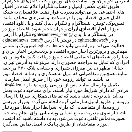
اینترنتی اکوایران، وب سایت دنیای بورس و کلیه کانال‌های تلگرام از
طریق تلفن، فکس، ایمیل و حساب تلگرام اعلام شده در اختیار
مدیریت قرار دهند. علاقمندان به شبکه‎‌های اجتماعی نیز می‌توانند
کانال خبری اقتصاد نیوز را در شبکه‌ها و بسترهای مختلف مانند:
فیس‌بوک، توییتر، اینستاگرام و تلگرام دنبال کنند و با دانلود اقتصاد
نیوز از
اخبار اقتصادی ایران
و جهان باخبر شوند. اقتصاد نیوز در
تلگرام با آدرس eghtesadnews_com@ در اینستاگرام با آیدی
eghtesadnews_com@ در توییتر با آدرس eghtesadnews@ و در
فیس‌بوک با نشانی eghtesadnews فعالیت می‌کند. روزانه می‌توانید
مهم‌ترین و بروزترین اخبار حوزه اقتصاد و پربحث‌ترین اخبار ایران و
دنیا را در شبکه‌های اجتماعی اقتصاد نیوز دریافت کنید. علاوه بر آن،
افرادی که تمایل به مراجعه حضوری دارند می‌توانند به آدرس تهران،
خیابان مطهری، بین میرزای شیرازی و سنایی، پلاک ۳۷۰ مراجعه
نمایند. همچنین متقاضیانی که مایل به همکاری با رسانه‌ اقتصاد نیوز
می‌باشند می‌توانند رزومه خود را از طریق ایمیل سازمانی
jobs@den.ir تکمیل و ارسال نمایند. پس از بررسی رزومه‌ها، از
افرادی که دارای شرایط مورد نیاز باشند، برای مصاحبه دعوت بعمل
می‌آید. باید توجه داشته باشید که تقاضای همکاری صرفا با ارسال
رزومه از طریق ایمیل سازمانی گروه انجام می‌گردد. پس از بررسی
رزومه‌ها، از متقاضیانی که دارای شرایط احراز شغل مورد نیاز
باشند از سوی مدیریت منابع انسانی وپشتیبانی برای انجام مصاحبه
بصورت تماس تلفنی دعوت می‌شود. به یاد داشته باشید که اقتصاد
نیوز با متقاضیان از طریق پیامک یا ایمیل تماس نمی‌گیرد.