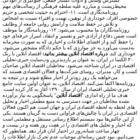
گسترش وسایل و ادوات کشتار جمعی، جلوگیری از آلودگی
محیط‌زیست و مبارزه علیه سلطه فرهنگی از رسالت‌های مهم
روزنامه‌نگاری است. ۱۱- احترام به حیثیت شخصی و حریم
خصوصی افراد، خودداری از توهین، تهمت و افتراء نسبت به اشخاص
و تلاش در حفظ سلامت و آرامش روانی جامعه از وظایف
روزنامه‌نگاران ما محسوب می‌شود. ۱۲- روزنامه‌نگار ما موظف
است ضمن دفاع از آزادی خبر و تفسیر و انتقاد، اسرار حرفه‌ای خود
را حفظ کند و از افشای اطلاعات و اخباری که به صورت محرمانه
به‌دست می‌آورد به جز مواردی که با حکم دادگاه مشخص می‌شود،
خودداری کند.
درباره اقتصاد آنلاین بیشتر بدانید:
اقتصاد آنلاین با رنک
۳۰ الکسا در ایران، به عنوان پر بازدیدترین وب‌سایت خبری-تحلیلی
اقتصادی در ایران شناخته می‌شود. مخاطبان اقتصاد آنلاین صاحبان
کسب و کار، مدیران، روسای شرکت‌ها و فعالان اقتصادی هستند که
می‌خواهند یک روز زودتر از اخبار مطلع شوند و در نتیجه به
روزنامه‌ها اکتفا نمی‌کنند. اقتصاد آنلاین، به عنوان اولین سایت جامع
خبری-تحلیلی اقتصاد ایران از سال ۱۳۹۰ آغاز به کار کرده است.
هدف ما از راه اندازی "
اقتصاد آنلاین
" پاسخگویی به نیاز برآورده
نشده مخاطبان در جهت دسترسی به منبع مطمئن اخبار و تحلیل
های لحظه به لحظه اقتصادی ایران و جهان است. هم اکنون فعالان
اقتصادی در ایران با چالش‌های فراوانی دست به گریبان هستند. یکی
از این چالش‌ها نبود سیستم اطلاع رسانی مستقل و مطمئنی است
که اخبار و تحلیل های اقتصادی را در هفت روز هفته و در بیست و
چهار ساعت شبانه‌روز در اختیار آنان قرار دهد. همانطور که
می‌دانیم، نبود چنین رسانه‌ای موجبات عدم تحرک بازار اطلاعات را