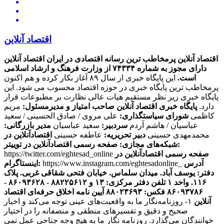
اقتصاد آنلاین
اقتصاد آنلاین پرمخاطب ترین رسانه اقتصادی در ایران
اقتصاد آنلاین
دارای مجوز به شماره ۷۴۳۳۴ از وزارت فرهنگ و ارشاد اسلامی
است.
این پایگاه خبری از سال ۸۹ آغاز بکار کرده و هم اکنون
پرمخاطب ترین پایگاه خبری در حوزه اقتصاد محسوب می شود. این
پایگاه خبری زیر نظر مستقیم هیات عالی نظارت بر مطبوعات قرار
دارد.
پایگاه خبری اقتصاد آنلاین
صاحب امتیاز و مدیرمسئول:
مریم
کاظمی
شورای سیاستگذاری:
علی مروی / صادق الحسینی / سعید
عباسیان / هاشم آردم
سردبیر:
سعید عباسیان
مدیر بازرگانی:
محمدمهدی حسینی
دبیر تحریریه:
عاطفه حسینی
اقتصادآنلاین در
صفحه رسمی اقتصادآنلاین در توییتر:
شبکه‌های مجازی:
صفحه رسمی اقتصادآنلاین در
https://twitter.com/eghtesad_online
آدرس
https://www.instagram.com/eghtesadonline_
اینستاگرام:
دفتر: یوسف آباد. میدان سلماس. خیابان فتحی شقاقی غربی. پلاک
۱۱۶. واحد ۱
تلفن دفتر مرکزی: ۱۳ و ۸۸۲۲۵۶۱۲ - ۸۶۰۹۳۶۲۸ -
۸۶۰۹۳۷۸۶ فکس: ۸۸۰۲۳۶۹۳
آیین نامه اخلاق حرفه‌ای اقتصاد
آنلاین
۱- روزنامه‌نگار ما به واقعیت‌های عینی توجه می‌کند و اخبار
صحیح و دقیق و تفسیرهای منطقی و منصفانه را در اختیار
خوانندگان می‌گذارد. روزنامه نگار ما به هیچ وجه جناحی عمل نمی