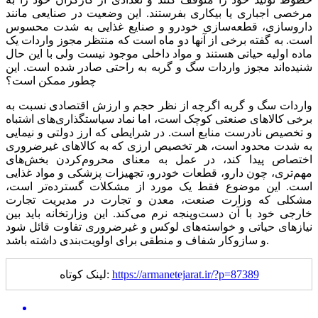
مرخصی اجباری یا بیکاری بفرستند. این وضعیت در صنایعی مانند
داروسازی، قطعه‌سازی خودرو و صنایع غذایی به شدت محسوس
است. به گفته برخی از آنها دو ماه است که منتظر مجوز واردات یک
ماده اولیه حیاتی هستند و مواد داخلی موجود نیست ولی با این حال
شنیده‌اند مجوز واردات سگ و گربه به راحتی صادر شده است. این
چطور ممکن است؟
واردات سگ و گربه اگرچه از نظر حجم و ارزش اقتصادی نسبت به
برخی کالا‌های صنعتی کوچک است، اما نماد سیاستگذاری‌های اشتباه
و تخصیص نادرست منابع است. در شرایطی که ارز دولتی و نیمایی
به شدت محدود است، هر تخصیص ارزی که به کالا‌های غیرضروری
اختصاص پیدا کند، در عمل به معنای محروم‌کردن بخش‌های
مهم‌تری، چون دارو، قطعات خودرو، تجهیزات پزشکی و مواد غذایی
است. این موضوع فقط یک مورد از مشکلات گسترده‌تر است،
مشکلی که وزارت صنعت، معدن و تجارت در مدیریت تجارت
خارجی خود با آن دست‌و‌پنجه نرم می‌کند. این وزارتخانه باید بین
نیاز‌های حیاتی و خواسته‌های لوکس و غیرضروری تفاوت قائل شود
و سازوکار شفاف و منطقی برای اولویت‌بندی داشته باشد.
https://armanetejarat.ir/?p=87389
لینک کوتاه: