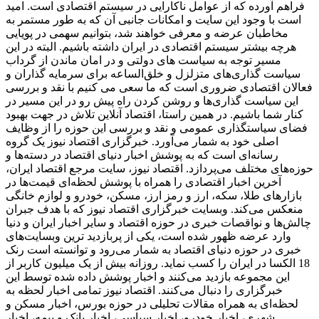
فراهم آورده که از عوامل ناکارایی در سیستم اقتصادی است. امید
است با وجود این سایت و امکانات جانبی آن که به طور مستمر به
مخاطبان عرضه و معرفی خواهند شد، بتوانیم سهمی در پویایی
هرچه بیشتر سیستم اقتصادی در ایران داشته باشیم. البته در این
مسیر توجه به سیاست های دولتی و در امان ماندن از گرداب
سیاست گذاری‌های متزلزل و خلق‌الساعه برای سرمایه گذاران و
فعالان اقتصادی ضروری است که ما سعی می کنیم با نقد و بررسی
این سیاست گذاری‌ها و روشن کردن راه پیش رو در این مسیر در
کنار شما باشیم. در همین راستا، اقتصاد آنلاین تلاش در جهت بهبود
فضای سیاستگذاری عمومی و نقد و بررسی این حوزه را از وظایف
اصلی خود به شمار می‌آورد. خبرگزاری اقتصاد نیوز یک گروه
رسانه‌ای است که به پوشش اخبار دنیای اقتصاد در دسته‌ها و
حوزه‌های مختلف می‌پردازد. اقتصاد نیوز، سایت مرجع اقتصاد ایران،
آخرین اخبار اقتصادی را همراه با پوشش لحظه‌ای قیمت‌ها در
بازارهای طلا، سکه، ارز و رمز ارز، مسکن، خودرو و لوازم خانگی
منعکس می‌کند. وبسایت خبرگزاری اقتصاد نیوز که با هدف جبران
چالش‌ها و نواقصات خبری در حوزه اقتصاد و سایر اخبار ایران و دنیا
وارد عرضه ظهور شده است، یکی از پربازدید ترین وبسایت‌های
خبری در حوزه دنیای اقتصاد به شمار می‌رود و توانسته است رنک
18 الکسا در ایران را کسب نماید. روزانه بیش از یک میلیون کاربر از
این مجموعه بازدید می‌کنند و اخبار پوشش داده شده توسط این
خبرگزاری را دنبال می‌کنند. اقتصاد نیوز تمامی اخبار لحظه به
لحظه‌ای به همراه مقالات تحلیلی در حوزه بورس، اخبار مسکن و
شهری، اخبار خودرو، اخبار سیاسی، اخبار بانک و بیمه، اخبار