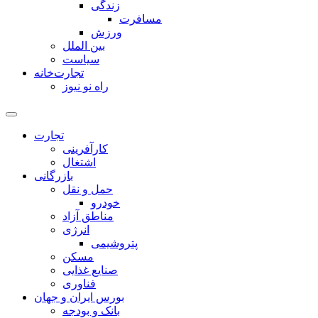
زندگی
مسافرت
ورزش
بین الملل
سیاست
تجارت‌خانه
راه نو نیوز
تجارت
کارآفرینی
اشتغال
بازرگانی
حمل و نقل
خودرو
مناطق آزاد
انرژی
پتروشیمی
مسکن
صنایع غذایی
فناوری
بورس ایران و جهان
بانک و بودجه