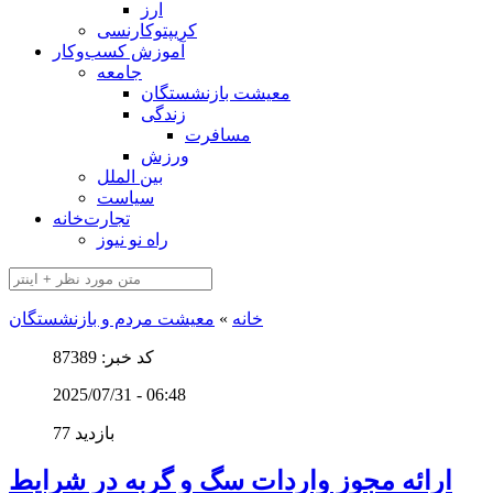
ارز
کریپتوکارنسی
آموزش کسب‌وکار
جامعه
معیشت بازنشستگان
زندگی
مسافرت
ورزش
بین الملل
سیاست
تجارت‌خانه
راه نو نیوز
خانه
»
معیشت مردم و بازنشستگان
کد خبر: 87389
2025/07/31 - 06:48
77 بازدید
ارائه مجوز واردات سگ و گربه در شرایط