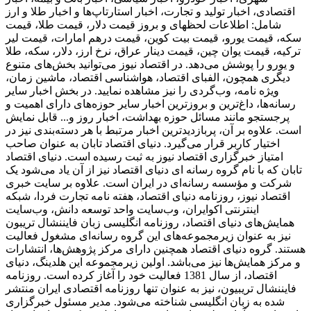
اقتصادی، اخبار تولید و تجارت، اخبار استارتاپ‌ها و اخبار طلا و ارز
شامل: اطلاعات لحظهای و بروز قیمت دلار، قیمت طلا، قیمت
سکه، قیمت یورو، قیمت بیت کوین، قیمت درهم امارات، قیمت لیر
ترکیه، قیمت یوان چین، قیمت دینار عراق، نرخ ارز، دلار، سکه، طلا
و یورو را پوشش می‌دهد. در اقتصاد نیوز می‌توانید بخش‌های متنوع
دیگری همچون، الفبای اقتصاد، هواشناسی اقتصاد، ماشین زمان،
ویژه نامه، وب‌گردی را نیز مشاهده نمایید. در بخش اخبار سایر
رسانه‌ها، داغ‌ترین و بروزترین اخبار سایر حوزه‌های دارای اهمیت و
پرجستجو مانند مسائل حوزه بهداشت، اخبار روز و... قابل نمایش
است. علاوه بر آن، پربازدیدترین اخبار مرتبط با هر دسته‌بندی نیز در
اختیار کاربر قرار می‌گیرد. دنیای اقتصاد تابان به عنوان صاحب
امتیاز خبرگزاری اقتصاد نیوز به ثبت رسیده است. دنیای اقتصاد
تابان که با نام گروه رسانه ای دنیای اقتصاد نیز از آن یاد می‌شود یک
شرکت و مؤسسه رسانه‌ای در ایران است. علاوه بر سایت خبری
اقتصاد نیوز، روزنامه دنیای اقتصاد، هفته ‌نامه تجارت فردا، شبکه
اینترنتی اکوایران، وب‌سایت واحد توسعه دانش، وب‌سایت
همایش‌های دنیای اقتصاد، روزنامه انگلیسی ‌زبان فایننشال تریبون
نیز به عنوان زیرمجموعه‌های این گروه رسانه‌ای مشغول فعالیت
هستند. گروه دنیای اقتصاد همچنین دارای مرکز پژوهش‌ها، انتشارات
و مرکز همایش‌ها نیز می‌باشد. اولین زیرمجموعه این هلدینگ، دنیای
اقتصاد، از سال 1381 فعالیت خود را آغاز کرده است. روزنامه
فایننشال تریبیون، نیز به عنوان تنها روزنامه اقتصادی ایران منتشر
شده به زبان انگلیسی شناخته می‌شود. مدیر مسئول خبرگزاری