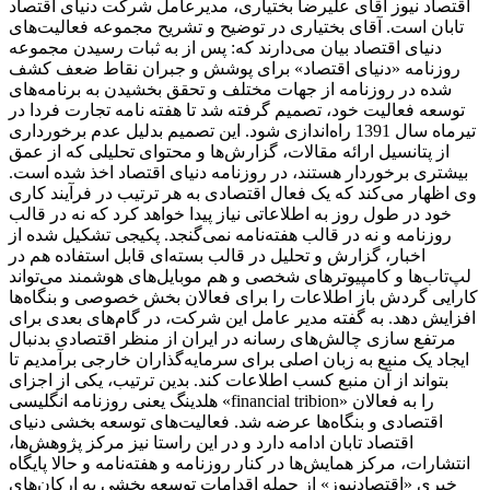
اقتصاد نیوز آقای علیرضا بختیاری، مدیرعامل شرکت دنیای اقتصاد
تابان است. آقای بختیاری در توضیح و تشریح مجموعه فعالیت‌های
دنیای اقتصاد بیان می‌دارند که: پس از به ثبات رسیدن مجموعه
روزنامه «دنیای اقتصاد» برای پوشش و جبران نقاط ضعف کشف
شده در روزنامه از جهات مختلف و تحقق بخشیدن به برنامه‌های
توسعه فعالیت خود، تصمیم گرفته شد تا هفته نامه تجارت فردا در
تیرماه سال 1391 راه‌اندازی شود. این تصمیم بدلیل عدم برخورداری
از پتانسیل ارائه مقالات، گزارش‌ها و محتوای تحلیلی که از عمق
بیشتری برخوردار هستند، در روزنامه دنیای اقتصاد اخذ شده است.
وی اظهار می‌کند که یک فعال اقتصادی به هر ترتیب در فرآیند کاری
خود در طول روز به اطلاعاتی نیاز پیدا خواهد کرد که نه در قالب
روزنامه و نه در قالب هفته‌نامه نمی‌گنجد. پکیجی تشکیل شده از
اخبار، گزارش و تحلیل در قالب بسته‌ای قابل استفاده هم در
لپ‌تاب‌ها و کامپیوترهای شخصی و هم موبایل‌های هوشمند می‌تواند
کارایی گردش باز اطلاعات را برای فعالان بخش خصوصی و بنگاه‌ها
افزایش دهد. به گفته مدیر عامل این شرکت، در گام‌های بعدی برای
مرتفع سازی چالش‌های رسانه در ایران از منظر اقتصادی بدنبال
ایجاد یک منبع به زبان اصلی برای سرمایه‌گذاران خارجی برآمدیم تا
بتواند از آن منبع کسب اطلاعات کند. بدین ترتیب، یکی از اجزای
هلدینگ یعنی روزنامه انگلیسی «financial tribion» را به فعالان
اقتصادی و بنگاه‌ها عرضه شد. فعالیت‌های توسعه بخشی دنیای
اقتصاد تابان ادامه دارد و در این راستا نیز مرکز پژوهش‌ها،
انتشارات، مرکز همایش‌ها در کنار روزنامه و هفته‌نامه و حالا پایگاه
خبری «اقتصادنیوز» از جمله اقدامات توسعه بخشی به ارکان‌های