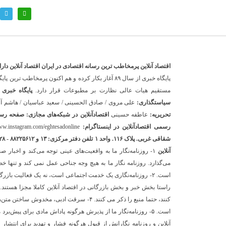
اقتصاد آنلاین پرمخاطب ترین رسانه اقتصادی در ایران
اقتصاد آنلاین دارای مجوز به شماره ۴
پایگاه خبری از سال ۸۹ آغاز بکار کرده و هم اکنون پرم
مستقیم هیات عالی نظارت بر مطبوعات قرار دارد.
پایگاه خبری ا
سیاستگذاری:
علی مروی / صادق الحسینی / سعید عباسیان / هاشم آ
تحریریه:
عاطفه حسینی
اقتصادآنلاین در شبکه‌های مجازی:
صفحه رسمی
رسمی اقتصادآنلاین در اینستاگرام:
ww.instagram.com/eghtesadonline_
شقاقی غربی. پلاک ۱۱۶. واحد ۱
تلفن دفتر مرکزی: ۱۳ و ۸۸۲۲۵۶۱۲ - ۸۶۰۹۳۶۲۸ - ۸۶۰۹۳۷۸۶ فکس: ۸۸۰۲۳۶۹۳
آنلاین
۱- روزنامه‌نگار ما به واقعیت‌های عینی توجه می‌کند و اخبار
می‌گذارد. روزنامه نگار ما به هیچ وجه جناحی عمل نمی کند و تن
است. ۲- روزنامه‌نگاری یک خدمت اجتماعی است، نه یک فعالیت باز
کنند، حتما منبع را ذکر می کنند. ۴- سرقت ادبی
آنلاین و روزنامه نگارانش از قبول هرگونه فشار و تهدید برای انتشا