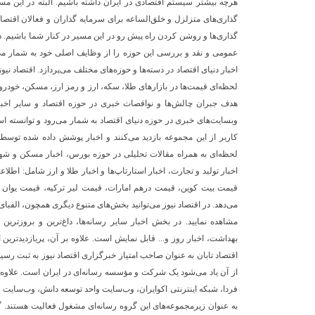
هرچه بیشتر سیستم اقتصادی در ایران داشته باشیم. البته در این م
گذاری‌های متزلزل و خلق‌الساعه برای سرمایه گذاران و فعالان اق
گذاری‌ها و روشن کردن راه پیش رو در این مسیر در کنار شما باشیم. د
عمومی و نقد و بررسی این حوزه را از وظایف اصلی خود به شمار می‌
اخبار دنیای اقتصاد در دسته‌ها و حوزه‌های مختلف می‌پردازد. اقتصاد نی
لحظه‌ای قیمت‌ها در بازارهای طلا، سکه، ارز و رمز ارز، مسکن، خودرو
هدف جبران چالش‌ها و نواقصات خبری در حوزه اقتصاد و سایر اخبار
کاربر از این مجموعه بازدید می‌کنند و اخبار پوشش داده شده توسط ا
لحظه‌ای به همراه مقالات تحلیلی در حوزه بورس، اخبار مسکن و شهری،
اخبار تولید و تجارت، اخبار استارتاپ‌ها و اخبار طلا و ارز شامل: ا
قیمت بیت کوین، قیمت درهم امارات، قیمت لیر ترکیه، قیمت یوان چی
می‌دهد. در اقتصاد نیوز می‌توانید بخش‌های متنوع دیگری همچون، الفبای
مشاهده نمایید. در بخش اخبار سایر رسانه‌ها، داغ‌ترین و بروزترین
بهداشت، اخبار روز و... قابل نمایش است. علاوه بر آن، پربازدیدترین اخ
اقتصاد تابان به عنوان صاحب امتیاز خبرگزاری اقتصاد نیوز به ثبت رسیده
از آن یاد می‌شود یک شرکت و مؤسسه رسانه‌ای در ایران است. علاوه بر
فردا، شبکه اینترنتی اکوایران، وب‌سایت واحد توسعه دانش، وب‌سایت هم
به عنوان زیرمجموعه‌های این گروه رسانه‌ای مشغول فعالیت هستند. گ