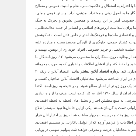
ه ای خویش تبعیت می‌کند. ۷- روزنامه‌نگار ما با احترام به استقلال و حاکمیت ملی، نظم و امنیت عمومی و مصالح
شرافت حرفه‌ای خویشتن تبعیت می‌کند. ۸- روزنامه‌نگار ما به اصول دینی و معتقدات مذهبی، آداب و سنن قومی و ملی،
خصومت آمیز در این زمینه‌ها و همچنین تشویق و تحریک به جنگ
ورهای دیگر خودداری می‌کند. ۹- روزنامه‌نگار ما برای پاسداشت ارزش‌های اسلامی و انسانی از جمله عدالت‌طلبی،
آزادیخواهی، صلح و امنیت بشر، استقلال و پیشرفت فرهنگی، اجتماعی و اقتصادی ملت‌ها و فرهنگ‌ها، احترام خاص قائل است. ۱۰- کوشش
دوات کشتار جمعی، جلوگیری از آلودگی محیط‌زیست و مبارزه علیه
سالت‌های مهم روزنامه‌نگاری است. ۱۱- احترام به حیثیت شخصی و حریم خصوصی افراد، خودداری از توهین، تهمت و
افتراء نسبت به اشخاص و تلاش در حفظ سلامت و آرامش روانی جامعه از وظایف روزنامه‌نگاران ما محسوب می‌شود. ۱۲- روزنامه‌نگار ما
خود را حفظ کند و از افشای اطلاعات و اخباری که به صورت محرمانه
داری کند.
درباره اقتصاد آنلاین بیشتر بدانید:
اقتصاد آنلاین با رنک ۳۰
دی در ایران شناخته می‌شود. مخاطبان اقتصاد آنلاین صاحبان کسب و
ک روز زودتر از اخبار مطلع شوند و در نتیجه به روزنامه‌ها اکتفا
نمی‌کنند. اقتصاد آنلاین، به عنوان اولین سایت جامع خبری-تحلیلی اقتصاد ایران از سال ۱۳۹۰ آغاز به کار کرده است. هدف ما از راه اندازی
سترسی به منبع مطمئن اخبار و تحلیل های لحظه به لحظه اقتصادی
اوانی دست به گریبان هستند. یکی از این چالش‌ها نبود سیستم اطلاع
 روز هفته و در بیست و چهار ساعت شبانه‌روز در اختیار آنان قرار
ر اطلاعات را فراهم آورده که از عوامل ناکارایی در سیستم اقتصادی
مر به مخاطبان عرضه و معرفی خواهند شد، بتوانیم سهمی در پویایی