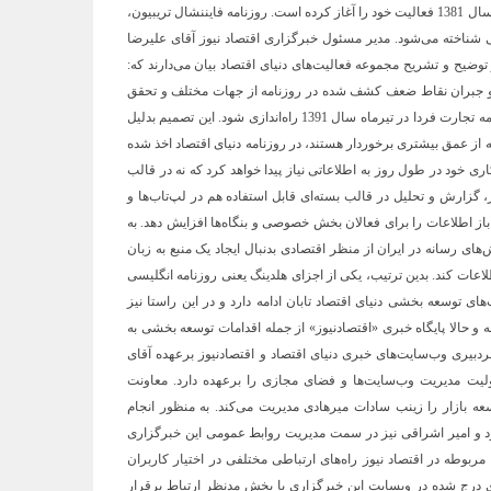
همایش‌ها نیز می‌باشد. اولین زیرمجموعه این هلدینگ، دنیای اقتصاد، از سال 1381 فعالیت خود را آغاز کرده است. روزنامه فایننشال تریبیون،
سی شناخته می‌شود. مدیر مسئول خبرگزاری اقتصاد نیوز آقای علیرضا
وضیح و تشریح مجموعه فعالیت‌های دنیای اقتصاد بیان می‌دارند که:
 و جبران نقاط ضعف کشف شده در روزنامه از جهات مختلف و تحقق
بخشیدن به برنامه‌های توسعه فعالیت خود، تصمیم گرفته شد تا هفته نامه تجارت فردا در تیرماه سال 1391 راه‌اندازی شود. این تصمیم بدلیل
ه از عمق بیشتری برخوردار هستند، در روزنامه دنیای اقتصاد اخذ شده
ی خود در طول روز به اطلاعاتی نیاز پیدا خواهد کرد که نه در قالب
، گزارش و تحلیل در قالب بسته‌ای قابل استفاده هم در لپ‌تاب‌ها و
ز اطلاعات را برای فعالان بخش خصوصی و بنگاه‌ها افزایش دهد. به
ی رسانه در ایران از منظر اقتصادی بدنبال ایجاد یک منبع به زبان
لاعات کند. بدین ترتیب، یکی از اجزای هلدینگ یعنی روزنامه انگلیسی
د. فعالیت‌های توسعه بخشی دنیای اقتصاد تابان ادامه دارد و در این راستا نیز
ه و حالا پایگاه خبری «اقتصادنیوز» از جمله اقدامات توسعه بخشی به
بیری وب‌سایت‌های خبری دنیای اقتصاد و اقتصادنیوز برعهده آقای
ت مدیریت وب‌سایت‌ها و فضای مجازی را برعهده دارد. معاونت
عه بازار را زینب سادات میرهادی مدیریت می‌کند. به منظور انجام
ود و امیر اشراقی نیز در سمت مدیریت روابط عمومی این خبرگزاری
وطه در اقتصاد نیوز راه‌های ارتباطی مختلفی در اختیار کاربران
ی درج شده در وبسایت این خبرگزاری با بخش مدنظر ارتباط برقرار