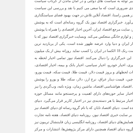
سیر توجه به سیاست های دولتی و در امان ماندن از گرداب سیاست
تصادی ضروری است که ما سعی می کنیم با نقد و بررسی این سیاست
ر همین راستا، اقتصاد آنلاین تلاش در جهت بهبود فضای سیاستگذاری
آورد. خبرگزاری اقتصاد نیوز یک گروه رسانه‌ای است که به پوشش
وز، سایت مرجع اقتصاد ایران، آخرین اخبار اقتصادی را همراه با پوشش
 و لوازم خانگی منعکس می‌کند. وبسایت خبرگزاری اقتصاد نیوز که با
 ایران و دنیا وارد عرضه ظهور شده است، یکی از پربازدید ترین
وبسایت‌های خبری در حوزه دنیای اقتصاد به شمار می‌رود و توانسته است رنک 18 الکسا در ایران را کسب نماید. روزانه بیش از یک میلیون
ین خبرگزاری را دنبال می‌کنند. اقتصاد نیوز تمامی اخبار لحظه به
 اخبار خودرو، اخبار سیاسی، اخبار بانک و بیمه، اخبار اقتصادی،
طلاعات لحظهای و بروز قیمت دلار، قیمت طلا، قیمت سکه، قیمت یورو،
ن، قیمت دینار عراق، نرخ ارز، دلار، سکه، طلا و یورو را پوشش
 اقتصاد، هواشناسی اقتصاد، ماشین زمان، ویژه نامه، وب‌گردی را نیز
 اخبار سایر حوزه‌های دارای اهمیت و پرجستجو مانند مسائل حوزه
بار مرتبط با هر دسته‌بندی نیز در اختیار کاربر قرار می‌گیرد. دنیای
 است. دنیای اقتصاد تابان که با نام گروه رسانه ای دنیای اقتصاد نیز
 سایت خبری اقتصاد نیوز، روزنامه دنیای اقتصاد، هفته ‌نامه تجارت
ایش‌های دنیای اقتصاد، روزنامه انگلیسی ‌زبان فایننشال تریبون نیز
روه دنیای اقتصاد همچنین دارای مرکز پژوهش‌ها، انتشارات و مرکز