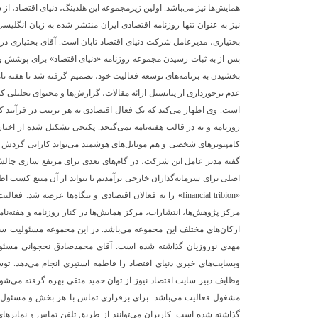
نیز به عنوان تنها روزنامه اقتصادی ایران منتشر شده به زبان انگلی
بختیاری، مدیرعامل شرکت دنیای اقتصاد تابان است. آقای بختیاری در ت
پس از به ثبات رسیدن مجموعه روزنامه «دنیای اقتصاد» برای پوشش
عدم برخورداری از پتانسیل ارائه مقالات، گزارش‌ها و محتوای تحلیلی ک
است. وی اظهار می‌کند که یک فعال اقتصادی به هر ترتیب در فرآیند کار
روزنامه و نه در قالب هفته‌نامه نمی‌گنجد. پکیجی تشکیل شده از اخبار
کامپیوترهای شخصی و هم موبایل‌های هوشمند می‌تواند کارایی گردش با
گفته مدیر عامل این شرکت، در گام‌های بعدی برای مرتفع سازی چالش‌ها
اصلی برای سرمایه‌گذاران خارجی برآمدیم تا بتواند از آن منبع کسب اط
«financial tribion» را به فعالان اقتصادی و بنگاه‌ها عرضه ش
مرکز پژوهش‌ها، انتشارات، مرکز همایش‌ها در کنار روزنامه و هفته‌نام
ارکان‌های مختلف این مجموعه می‌باشد. در این مجموعه مسئولیت سرد
مهدی نوروزیان گذاشته شده است. آقای محمدصادق نخجوانی مسئولی
وبسایت‌های خبری دنیای اقتصاد را فاطمه استیری انجام می‌دهد. توس
وظایف دبیر سایت اقتصاد نیوز از توان حمید متقی بهره گرفته می‌ش
مشغول فعالیت می‌باشد. برای برقراری تماس با هر بخش و مسئول مرب
گذاشته شده است. کاربران می‌توانند از طریق تلفن تماس و نمابرها