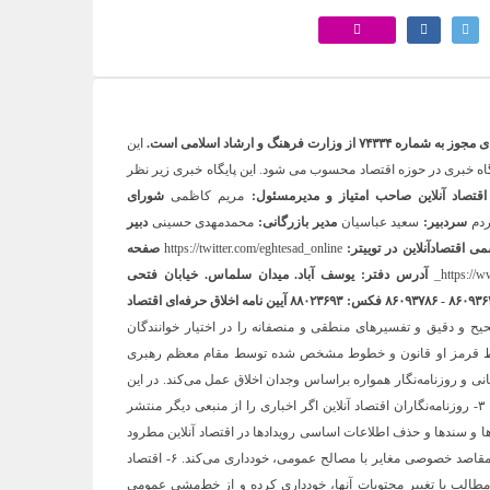
۷۴۳۳ از وزارت فرهنگ و ارشاد اسلامی است.
این
خاطب ترین پایگاه خبری در حوزه اقتصاد محسوب می شود. این پایگاه خبری زیر نظر
قتصاد آنلاین
صاحب امتیاز و مدیرمسئول:
مریم کاظمی
شورای
ردم
سردبیر:
سعید عباسیان
مدیر بازرگانی:
محمدمهدی حسینی
دبیر
 اقتصادآنلاین در توییتر:
https://twitter.com/eghtesad_online
صفحه
https://w
آدرس دفتر: یوسف آباد. میدان سلماس. خیابان فتحی
آیین نامه اخلاق حرفه‌ای اقتصاد
 صحیح و دقیق و تفسیرهای منطقی و منصفانه را در اختیار خوانندگان
ها خط قرمز او قانون و خطوط مشخص شده توسط مقام معظم رهبری
رگانی و روزنامه‌نگار همواره براساس وجدان اخلاق عمل می‌کند. در این
راستا بخش خبر و بخش بازرگانی در اقتصاد آنلاین کاملا مجزا هستند. ۳- روزنامه‌نگاران اقتصاد آنلاین اگر اخباری را از منبعی دیگر منتشر
، مخدوش ساختن متن‌ها و سندها و حذف اطلاعات اساسی رویدادها در اقتصاد آنلاین مطرود
است. ۵- روزنامه‌نگار ما از پذیرش هرگونه پاداش مادی برای پیش‌برد مقاصد خصوصی مغایر با مصالح عمومی، خودداری می‌کند. ۶- اقتصاد
ر مطالب یا تغییر محتویات آنها، خودداری کرده و از خط‌مشی عمومی