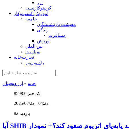
ارز
کریپتوکارنسی
آموزش کسب‌وکار
جامعه
معیشت بازنشستگان
زندگی
مسافرت
ورزش
بین الملل
سیاست
تجارت‌خانه
راه نو نیوز
خانه
»
ارز دیجیتال
کد خبر: 85983
2025/07/22 - 04:22
82 بازدید
می‌تواند پابه‌پای اتریوم صعود کند؟+ نمودار