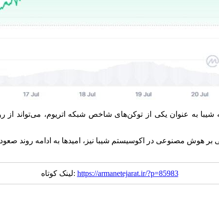
بر هوش مصنوعی در اکوسیستم شیبا نیز، امید‌ها به ادامه روند صعودی را
https://armanetejarat.ir/?p=85983
لینک کوتاه: