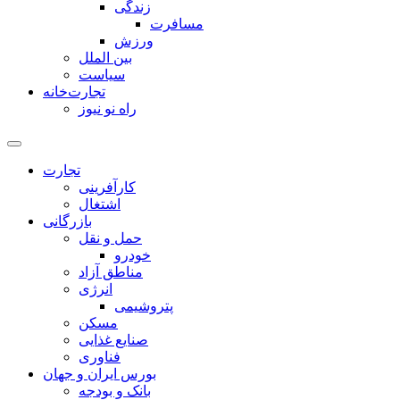
زندگی
مسافرت
ورزش
بین الملل
سیاست
تجارت‌خانه
راه نو نیوز
تجارت
کارآفرینی
اشتغال
بازرگانی
حمل و نقل
خودرو
مناطق آزاد
انرژی
پتروشیمی
مسکن
صنایع غذایی
فناوری
بورس ایران و جهان
بانک و بودجه