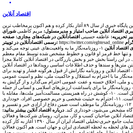
اقتصاد آنلاین
این پایگاه خبری از سال ۸۹ آغاز بکار کرده و هم اکنون پرمخاطب ترین
بری اقتصاد آنلاین
صاحب امتیاز و مدیرمسئول:
مریم کاظمی
شورای
یر تحریریه:
عاطفه حسینی
اقتصادآنلاین در شبکه‌های مجازی:
صفحه
https://twitter.com/eghtesad_online
رسمی اقتصادآنلاین در توییتر:
 اقتصاد آنلاین
۱- روزنامه‌نگار ما به واقعیت‌های عینی توجه می‌کند و
ی کند و تنها خط قرمز او قانون و خطوط مشخص شده توسط مقام معظم
ند. در این راستا بخش خبر و بخش بازرگانی در اقتصاد آنلاین کاملا مجزا
منبعی دیگر منتشر کنند، حتما منبع را ذکر می کنند. ۴- سرقت ادبی، مخدوش ساختن متن‌ها و سندها و حذف اطلاعات اساسی رویدادها در اقتصاد آنلاین
مطرود است. ۵- روزنامه‌نگار ما از پذیرش هرگونه پاداش مادی برای پیش‌برد مقاصد خصوصی مغایر با مصالح عمومی، خودداری می‌کند. ۶- اقتصاد آنلاین و روزنامه نگارانش از قبول هرگونه فشار و تهدید برای
تغییر محتویات آنها، خودداری کرده و از خط‌مشی عمومی رسانه و اصول شرافت حرفه ای خویش تبعیت می‌کند. ۷- روزنامه‌نگار ما با احترام به استقلال و حاکمیت ملی، نظم و امنیت عمومی
 معتقدات مذهبی، آداب و سنن قومی و ملی، اخلاق حسنه و عفت عمومی احترام می‌گذارد و از گرایش به
بعیض خصومت آمیز در این زمینه‌ها و همچنین تشویق و تحریک به جنگ تجاوزکارانه نسبت به کشورهای دیگر خودداری می‌کند. ۹- روزنامه‌نگار ما برای پاسداشت ارزش‌های اسلامی و انسانی از جمله
عدالت‌طلبی، آزادیخواهی، صلح و امنیت بشر، استقلال و پیشرفت فرهنگی، اجتماعی و اقتصادی ملت‌ها و فرهنگ‌ها، احترام خاص قائل است. ۱۰- کوشش در راه همزیستی مسالمت‌آمیز ملت‌ها، مقابله با
گسترش وسایل و ادوات کشتار جمعی، جلوگیری از آلودگی محیط‌زیست و مبارزه علیه سلطه فرهنگی از رسالت‌های مهم روزنامه‌نگاری است. ۱۱- احترام به حیثیت شخصی و حریم خصوصی افراد، خودداری
از توهین، تهمت و افتراء نسبت به اشخاص و تلاش در حفظ سلامت و آرامش روانی جامعه از وظایف روزنامه‌نگاران ما محسوب می‌شود. ۱۲- روزنامه‌نگار ما موظف است ضمن دفاع از آزادی خبر و تفسیر و
دادگاه مشخص می‌شود، خودداری کند.
درباره اقتصاد آنلاین بیشتر بدانید:
 مخاطبان اقتصاد آنلاین صاحبان کسب و کار، مدیران، روسای شرکت‌ها و فعالان
اقتصادی هستند که می‌خواهند یک روز زودتر از اخبار مطلع شوند و در نتیجه به روزنامه‌ها اکتفا نمی‌کنند. اقتصاد آنلاین، به عنوان اولین سایت جامع خبری-تحلیلی اقتصاد ایران از سال ۱۳۹۰ آغاز به کار کرده
یل های لحظه به لحظه اقتصادی ایران و جهان است. هم اکنون فعالان
اخبار و تحلیل های اقتصادی را در هفت روز هفته و در بیست و چهار