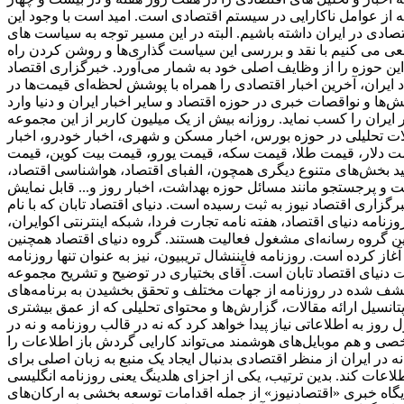
که از عوامل ناکارایی در سیستم اقتصادی است. امید است با وجود این
ادی در ایران داشته باشیم. البته در این مسیر توجه به سیاست های
عی می کنیم با نقد و بررسی این سیاست گذاری‌ها و روشن کردن راه
ین حوزه را از وظایف اصلی خود به شمار می‌آورد. خبرگزاری اقتصاد
 ایران، آخرین اخبار اقتصادی را همراه با پوشش لحظه‌ای قیمت‌ها در
ا و نواقصات خبری در حوزه اقتصاد و سایر اخبار ایران و دنیا وارد
ی از پربازدید ترین وبسایت‌های خبری در حوزه دنیای اقتصاد به شمار می‌رود و توانسته است رنک 18 الکسا در ایران را کسب نماید. روزانه بیش از یک میلیون کاربر از این مجموعه
الات تحلیلی در حوزه بورس، اخبار مسکن و شهری، اخبار خودرو، اخبار
ز قیمت دلار، قیمت طلا، قیمت سکه، قیمت یورو، قیمت بیت کوین، قیمت
انید بخش‌های متنوع دیگری همچون، الفبای اقتصاد، هواشناسی اقتصاد،
میت و پرجستجو مانند مسائل حوزه بهداشت، اخبار روز و... قابل نمایش
برگزاری اقتصاد نیوز به ثبت رسیده است. دنیای اقتصاد تابان که با نام
امه دنیای اقتصاد، هفته ‌نامه تجارت فردا، شبکه اینترنتی اکوایران،
ین گروه رسانه‌ای مشغول فعالیت هستند. گروه دنیای اقتصاد همچنین
ز همایش‌ها نیز می‌باشد. اولین زیرمجموعه این هلدینگ، دنیای اقتصاد، از سال 1381 فعالیت خود را آغاز کرده است. روزنامه فایننشال تریبیون، نیز به عنوان تنها روزنامه
دنیای اقتصاد تابان است. آقای بختیاری در توضیح و تشریح مجموعه
کشف شده در روزنامه از جهات مختلف و تحقق بخشیدن به برنامه‌های
دازی شود. این تصمیم بدلیل عدم برخورداری از پتانسیل ارائه مقالات، گزارش‌ها و محتوای تحلیلی که از عمق بیشتری
وز به اطلاعاتی نیاز پیدا خواهد کرد که نه در قالب روزنامه و نه در
شخصی و هم موبایل‌های هوشمند می‌تواند کارایی گردش باز اطلاعات را
ر ایران از منظر اقتصادی بدنبال ایجاد یک منبع به زبان اصلی برای
 هلدینگ یعنی روزنامه انگلیسی «financial tribion» را به فعالان اقتصادی و بنگاه‌ها عرضه شد. فعالیت‌های توسعه
 پایگاه خبری «اقتصادنیوز» از جمله اقدامات توسعه بخشی به ارکان‌های