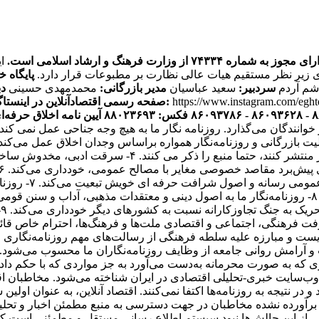
ره ۷۴۳۳۴ از وزارت فرهنگ و ارشاد اسلامی است.
ی زیر نظر مستقیم هیات عالی نظارت بر مطبوعات قرار دارد.
پایگاه خ
اشم آردم
سردبیر:
سعید عباسیان
مدیر بازرگانی:
محمدمهدی حسینی
دب
https://www.instagram.com/egh
صفحه رسمی اقتصادآنلاین در اینستاگرام:
آیین نامه اخلاق حرفه‌ای
ر خوانندگان می‌گذارد. روزنامه نگار ما به هیچ وجه جناحی عمل نم
یک فعالیت بازرگانی و روزنامه‌نگار همواره براساس وجدان اخلاق عمل می‌ک
هستند. ۳- روزنامه‌نگاران اقتصاد آنلاین اگر اخباری را از 
انتشار مطالب یا 
و مصالح همگانی از اصول شرافت حرفه‌ای خویشتن تبعیت می‌کند. ۸- روزنامه‌نگار ما به اصول دینی و
ت
باری که به صورت محرمانه به‌دست می‌آورد به جز مواردی که با حکم 
ه عنوان پر بازدیدترین وب‌سایت خبری-تحلیلی اقتصادی در ایران شناخته می‌شود.
ز برآورده نشده مخاطبان در جهت دسترسی به منبع مطمئن اخبار و تحل
کی از این چالش‌ها نبود سیستم اطلاع رسانی مستقل و مطمئنی است که 