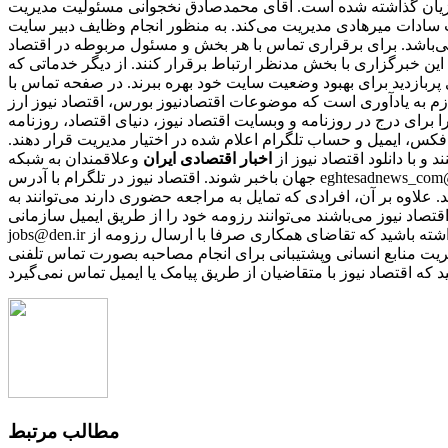
وزیان گذاشته شده است. آقای محمدصادق نخجوانی مسئولیت مدیریت
ب سادات میرهادی مدیریت می‌کند. به منظور انجام وظایف دبیر سایت
ی‌باشد. برای برقراری تماس با هر بخش و مسئول مربوطه در اقتصاد
این خبرگزاری با بخش مدنظر ارتباط برقرار کنند. از دیگر خدماتی که
ری پربازدید برای بهبود وضعیت سایت خود بهره ببرند. در صفحه تماس با
ازم به یادآوری است که موضوعات اقتصادنیوز بورس، اقتصاد نیوز ارز
را برای درج در روزنامه و وبسایت اقتصاد نیوز، دنیای اقتصاد، روزنامه
 فکس، ایمیل و حساب تلگرام اعلام شده در اختیار مدیریت قرار دهند.
نند و با دانلود اقتصاد نیوز از
اخبار اقتصادی ایران
و
جهان باخبر شوند. اقتصاد نیوز در تلگرام با آدرس eghtesadnews_com@ در اینستاگرام با آیدی eghtesadnews_com@ در توییتر با آدرس eghtesadnews@ و در فیس‌بوک با نشانی eghtesadnews فعالیت می‌کند.
د. علاوه بر آن، افرادی که تمایل به مراجعه حضوری دارند می‌توانند به
نی که مایل به همکاری با رسانه‌ اقتصاد نیوز می‌باشند می‌توانند رزومه خود را از طریق ایمیل سازمانی
jobs@den.ir تکمیل و ارسال نمایند. پس از بررسی رزومه‌ها، از افرادی که دارای شرایط مورد نیاز باشند، برای مصاحبه دعوت بعمل می‌آید. باید توجه داشته باشید که تقاضای همکاری صرفا با ارسال رزومه از
ریت منابع انسانی وپشتیبانی برای انجام مصاحبه بصورت تماس تلفنی
مطالب مرتبط